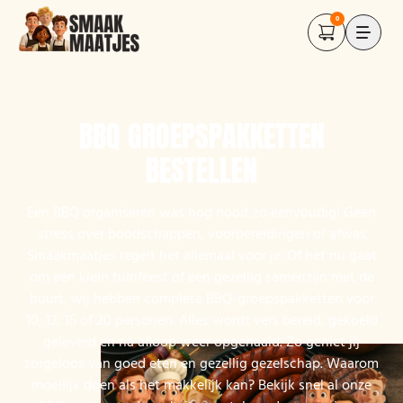
0
BBQ GROEPSPAKKETTEN
BESTELLEN
Een BBQ organiseren was nog nooit zo eenvoudig! Geen
stress over boodschappen, voorbereidingen of afwas
Smaakmaatjes regelt het allemaal voor je. Of het nu gaat
om een klein tuinfeest of een gezellig samenzijn met de
buurt, wij hebben complete BBQ-groepspakketten voor
10, 12, 15 of 20 personen. Alles wordt vers bereid, gekoeld
geleverd en na afloop weer opgehaald. Zo geniet jij
zorgeloos van goed eten en gezellig gezelschap. Waarom
moeilijk doen als het makkelijk kan? Bekijk snel al onze