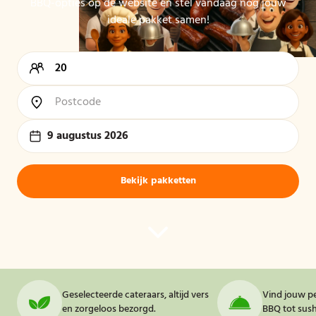
BBQ-opties op de website en stel vandaag nog jouw
ideale pakket samen!
9 augustus 2026
Bekijk pakketten
Geselecteerde cateraars, altijd vers
Vind jouw pe
en zorgeloos bezorgd.
BBQ tot sushi