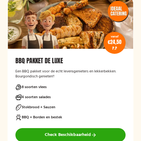
vanaf
€24,50
P.P
BBQ PAKKET DE LUXE
Een BBQ pakket voor de echt levensgenieters en lekkerbekken.
Bourgondisch genieten!!
8 soorten vlees
4 soorten salades
Stokbrood + Sauzen
BBQ + Borden en bestek
Check Beschikbaarheid