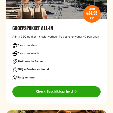
vanaf
€34,95
P.P
GROEPSPAKKET ALL-IN
All- in BBQ pakket inclusief verhuur. Te bestellen vanaf 40 personen.
7 soorten vlees
7 soorten salade
Stokbrood + Sauzen
BBQ + Borden en bestek
Partyverhuur
Check Beschikbaarheid