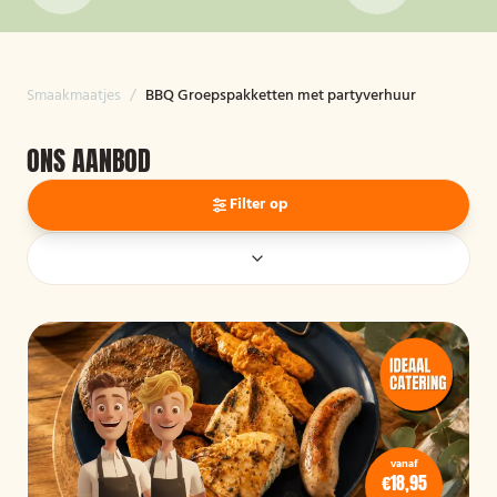
Smaakmaatjes
/
BBQ Groepspakketten met partyverhuur
ONS AANBOD
Filter op
vanaf
€18,95