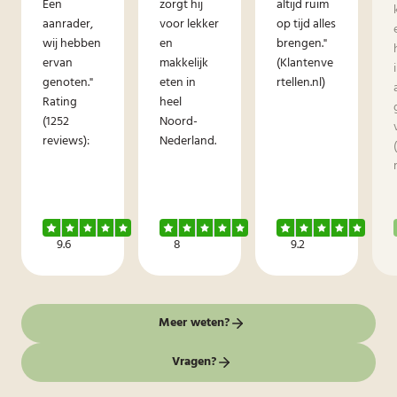
Een
zorgt hij
altijd ruim
aanrader,
voor lekker
op tijd alles
wij hebben
en
brengen."
ervan
makkelijk
(Klantenve
genoten."
eten in
rtellen.nl)
Rating
heel
(1252
Noord-
reviews):
Nederland.
9.6
8
9.2
Meer weten?
Vragen?