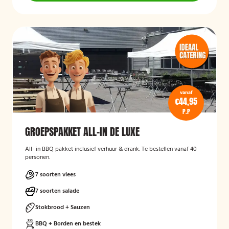
vanaf
€44,95
P.P
GROEPSPAKKET ALL-IN DE LUXE
All- in BBQ pakket inclusief verhuur & drank. Te bestellen vanaf 40
personen.
7 soorten vlees
7 soorten salade
Stokbrood + Sauzen
BBQ + Borden en bestek