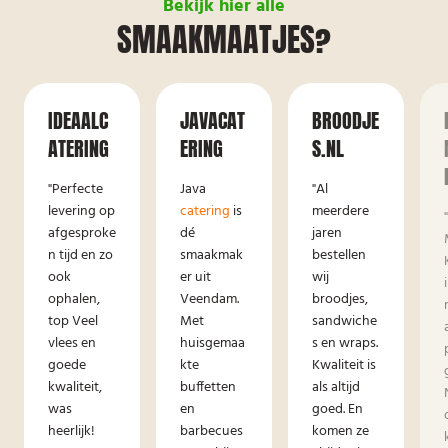
Bekijk hier alle
SMAAKMAATJES?
IDEAALC
JAVACAT
BROODJE
ATERING
ERING
S.NL
"Perfecte
Java
"Al
levering op
catering
is
meerdere
afgesproke
dé
jaren
n tijd en zo
smaakmak
bestellen
ook
er uit
wij
ophalen,
Veendam.
broodjes,
top Veel
Met
sandwiche
vlees en
huisgemaa
s en wraps.
goede
kte
Kwaliteit is
kwaliteit,
buffetten
als altijd
was
en
goed. En
heerlijk!
barbecues
komen ze