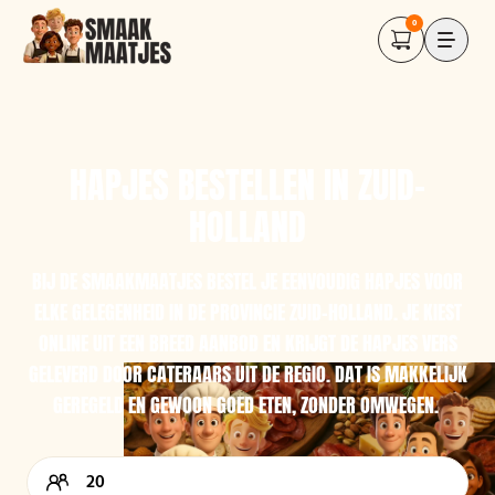
0
HAPJES BESTELLEN IN ZUID-
HOLLAND
BIJ DE SMAAKMAATJES BESTEL JE EENVOUDIG HAPJES VOOR
ELKE GELEGENHEID IN DE PROVINCIE ZUID-HOLLAND. JE KIEST
ONLINE UIT EEN BREED AANBOD EN KRIJGT DE HAPJES VERS
GELEVERD DOOR CATERAARS UIT DE REGIO. DAT IS MAKKELIJK
GEREGELD EN GEWOON GOED ETEN, ZONDER OMWEGEN.