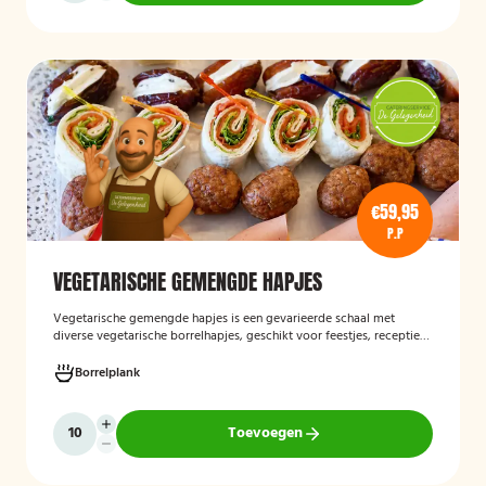
€59,95
P.P
VEGETARISCHE GEMENGDE HAPJES
Vegetarische gemengde hapjes
is een gevarieerde schaal met
diverse vegetarische borrelhapjes, geschikt voor feestjes, recepties
en andere gelegenheden. De selectie bestaat uit verschillende
smaakvolle vegetarische snacks en biedt een afwisselend
Borrelplank
assortiment voor gasten die geen vlees eten.
Toevoegen