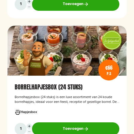
Toevoegen
€66
P.S
BORRELHAPJESBOX (24 STUKS)
Borrelhapjesbox (24 stuks
)
is een luxe assortiment van 24 koude
borrelhapjes, ideaal voor een feest, receptie of gezellige borrel. De
box bevat onder andere amuses met rauwe ham en meloen,
zalmrolletjes, brie met notenmelange en vitello tonato, verzorgd
Hapjesbox
gepresenteerd en direct klaar om te serveren.
Toevoegen