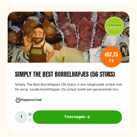
€57,75
P.S
SIMPLY THE BEST BORRELHAPJES (56 STUKS)
Simply The Best Borrelhapjes (56 stuks)
is een rijkgevulde schaal met
56 verse, koude borrelhapjes. De schaal biedt een gevarieerde mix
van feestelijke hapjes en is ideaal voor verjaardagen, bedrijfsborrels,
recepties en andere bijeenkomsten. De hapjes worden kant-en-klaar
Hapjesschaal
geleverd, zodat u zonder voorbereiding uw gasten kunt trakteren op
een smakelijke en verzorgde borrelplank.
Toevoegen