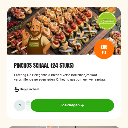
€66
P.S
PINCHOS SCHAAL (24 STUKS)
Catering De Gelegenheid biedt diverse borrelhapjes voor
verschillende gelegenheden. Of het nu gaat om een verjaardag,
receptie of andere bijeenkomst, wij verzorgen passende hapjes.
Hieronder ziet u een selectie uit ons aanbod. De Poncho's schaal is
Hapjesschaal
geschikt voor maximaal 6 personen
Toevoegen