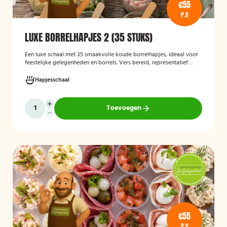
€55
P.S
LUXE BORRELHAPJES 2 (35 STUKS)
Een luxe schaal met 35 smaakvolle koude borrelhapjes, ideaal voor
feestelijke gelegenheden en borrels. Vers bereid, representatief
gepresenteerd en direct klaar om te serveren.
Hapjesschaal
Toevoegen
€55
P.S