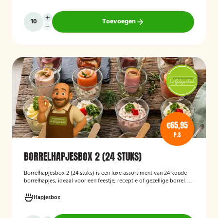
klaar zijn om te serveren en geschikt zijn voor gasten die bewust of
volledig vegetarisch eten.
Toevoegen
€65,95
P.S
BORRELHAPJESBOX 2 (24 STUKS)
Borrelhapjesbox 2 (24 stuks) is een luxe assortiment van 24 koude
borrelhapjes, ideaal voor een feestje, receptie of gezellige borrel. De
box bevat een gevarieerde selectie verfijnde hapjes die kant-en-
klaar worden geleverd, zodat u uw gasten eenvoudig kunt trakteren
Hapjesbox
op een smaakvolle en feestelijke borrelervaring.