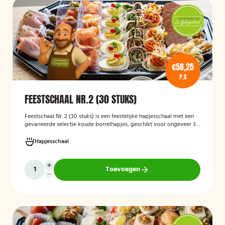
€58,25
P.S
FEESTSCHAAL NR.2 (30 STUKS)
Feestschaal Nr. 2 (30 stuks)
is een feestelijke hapjesschaal met een
gevarieerde selectie koude borrelhapjes, geschikt voor ongeveer 30
stuks. De schaal is bedoeld voor borrels, verjaardagen en andere
feestelijke gelegenheden en biedt een gemakkelijke, kant-en-klare
Hapjesschaal
oplossing voor het serveren van smakelijke hapjes aan uw gasten.
Toevoegen