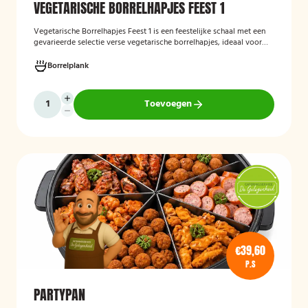
VEGETARISCHE BORRELHAPJES FEEST 1
Vegetarische Borrelhapjes Feest 1
is een feestelijke schaal met een
gevarieerde selectie verse vegetarische borrelhapjes, ideaal voor
verjaardagen, recepties en andere bijeenkomsten. De hapjes worden
vers bereid en verzorgd gepresenteerd, zodat gasten kunnen
Borrelplank
genieten van een smaakvolle en volledig vegetarische
borrelervaring.
Toevoegen
€39,60
P.S
PARTYPAN