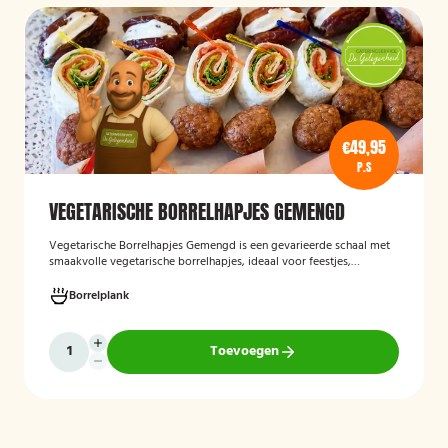
€49,95
P.S
VEGETARISCHE BORRELHAPJES GEMENGD
Vegetarische Borrelhapjes Gemengd
is een gevarieerde schaal met
smaakvolle vegetarische borrelhapjes, ideaal voor feestjes,
recepties en borrels. De hapjes worden vers bereid en bieden een
feestelijke mix van vegetarische lekkernijen die geschikt zijn voor
Borrelplank
zowel vegetariërs als andere gasten.
Toevoegen