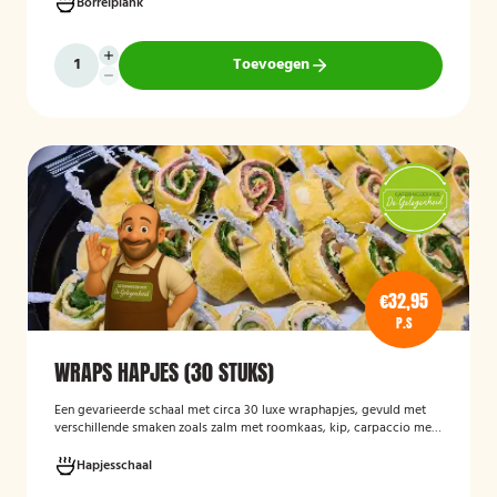
Hieronder ziet u een selectie uit ons aanbod. De tapasspiesjesschaal
Borrelplank
is geschikt voor maximaal 6 personen.
Toevoegen
€32,95
P.S
WRAPS HAPJES (30 STUKS)
Een gevarieerde schaal met circa 30 luxe wraphapjes, gevuld met
verschillende smaken zoals zalm met roomkaas, kip, carpaccio met
rucola en pijnboompitten, en hummus met zongedroogde tomaat.
Ideaal als borrelhapje voor feestjes, recepties of zakelijke
Hapjesschaal
bijeenkomsten. De wraps zijn vers bereid en aantrekkelijk