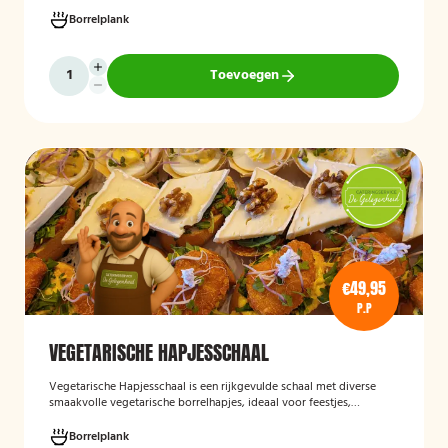
wraps met hummus, pinchos met vegan roomkaas en geroosterde
groenten, crostini’s en andere smaakvolle borrelhapjes die direct
Borrelplank
serveerklaar zijn voor een feest, borrel of bijeenkomst.
Toevoegen
€49,95
P.P
VEGETARISCHE HAPJESSCHAAL
Vegetarische Hapjesschaa
l
is een rijkgevulde schaal met diverse
smaakvolle vegetarische borrelhapjes, ideaal voor feestjes,
recepties, vergaderingen en andere bijeenkomsten. De schaal biedt
een gevarieerde selectie van vegetarische lekkernijen die direct
Borrelplank