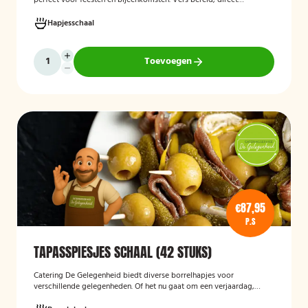
perfect voor feesten en bijeenkomsten. Vers bereid, direct
serveerklaar en geschikt voor diverse gelegenheden.
Hapjesschaal
Toevoegen
€87,95
P.S
TAPASSPIESJES SCHAAL (42 STUKS)
Catering De Gelegenheid biedt diverse borrelhapjes voor
verschillende gelegenheden. Of het nu gaat om een verjaardag,
receptie of andere bijeenkomst, wij verzorgen passende hapjes.