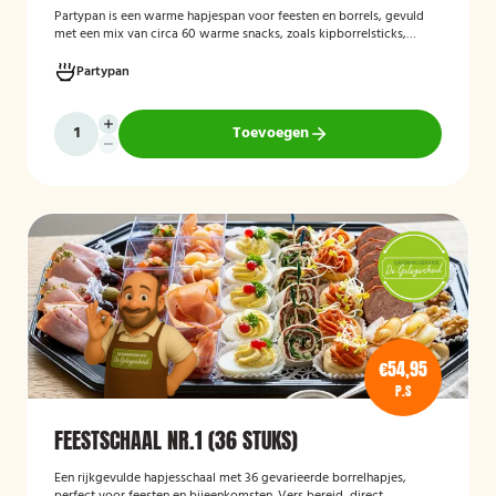
Partypan
is een warme hapjespan voor feesten en borrels, gevuld
met een mix van circa 60 warme snacks, zoals kipborrelsticks,
gehaktballetjes en kipspiesjes. De partypan wordt kant-en-klaar
geleverd en hoeft alleen nog verwarmd te worden, waardoor het
Partypan
een eenvoudige en praktische cateringoplossing is voor
verjaardagen, jubilea, bedrijfsfeesten en andere bijeenkomsten.
Toevoegen
€54,95
P.S
FEESTSCHAAL NR.1 (36 STUKS)
Een rijkgevulde hapjesschaal met 36 gevarieerde borrelhapjes,