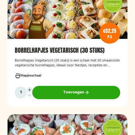
€52,25
P.S
BORRELHAPJES VEGETARISCH (30 STUKS)
Borrelhapjes Vegetarisch (30 stuks)
is een schaal met 30 smaakvolle
vegetarische borrelhapjes, ideaal voor feestjes, recepties en
bijeenkomsten. De hapjes zijn vers bereid en bieden een gevarieerde
selectie die geschikt is voor vegetariërs, zodat gasten kunnen
Hapjesschaal
genieten van een feestelijke en veelzijdige borrelervaring.
Toevoegen