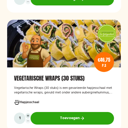
€46,75
P.S
VEGETARISCHE WRAPS (30 STUKS)
Vegetarische Wraps (30 stuks)
is een gevarieerde hapjesschaal met
vegetarische wraps, gevuld met onder andere auberginehummus,
feta, gegrilde groenten, noten, guacamole en kidneybonen. Een
smaakvolle en kleurrijke keuze voor borrels, feesten of zakelijke
Hapjesschaal
bijeenkomsten, geschikt voor gasten die vegetarisch eten.
Toevoegen