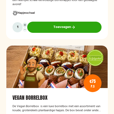
Een heerlijke schaal eenvoudige borrelhapjes voor een geslaagde
avond!
Hapjesschaal
Toevoegen
€75
P.S
VEGAN BORRELBOX
De
Vegan Borrelbox
is een luxe borrelbox met een assortiment van
koude, grotendeels plantaardige hapjes. De box bevat onder andere