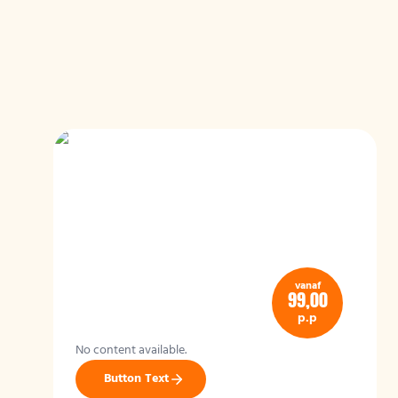
vanaf
99,00
p.p
No content available.
Button Text