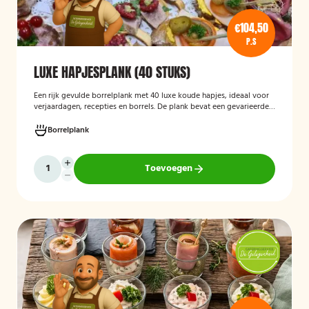
€104,50
P.S
LUXE HAPJESPLANK (40 STUKS)
Een rijk gevulde borrelplank met 40 luxe koude hapjes, ideaal voor
verjaardagen, recepties en borrels. De plank bevat een gevarieerde
selectie verfijnde feesthapjes die kant-en-klaar worden geleverd en
stijlvol worden gepresenteerd, zodat je gasten direct kunnen
Borrelplank
genieten.
Toevoegen