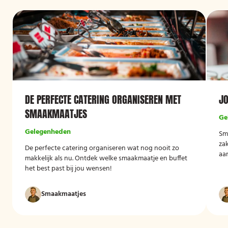
DE PERFECTE CATERING ORGANISEREN MET
JO
SMAAKMAATJES
Ge
Gelegenheden
Sm
zak
De perfecte catering organiseren wat nog nooit zo
aa
makkelijk als nu. Ontdek welke smaakmaatje en buffet
ma
het best past bij jou wensen!
rec
per
Smaakmaatjes