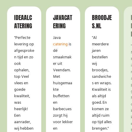
IDEAALC
JAVACAT
BROODJE
ATERING
ERING
S.NL
"Perfecte
Java
"Al
levering op
catering
is
meerdere
afgesproke
dé
jaren
n tijd en zo
smaakmak
bestellen
ook
er uit
wij
ophalen,
Veendam.
broodjes,
top Veel
Met
sandwiche
vlees en
huisgemaa
s en wraps.
goede
kte
Kwaliteit is
kwaliteit,
buffetten
als altijd
was
en
goed. En
heerlijk!
barbecues
komen ze
Een
zorgt hij
altijd ruim
aanrader,
voor lekker
op tijd alles
wij hebben
en
brengen."