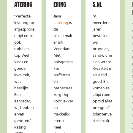
ATERING
ERING
S.NL
"Perfecte
Java
"Al
levering op
catering
is
meerdere
afgesproke
dé
jaren
n tijd en zo
smaakmak
bestellen
ook
er uit
wij
ophalen,
Veendam.
broodjes,
top Veel
Met
sandwiche
vlees en
huisgemaa
s en wraps.
goede
kte
Kwaliteit is
kwaliteit,
buffetten
als altijd
was
en
goed. En
heerlijk!
barbecues
komen ze
Een
zorgt hij
altijd ruim
aanrader,
voor lekker
op tijd alles
wij hebben
en
brengen."
ervan
makkelijk
(Klantenve
genoten."
eten in
rtellen.nl)
Rating
heel