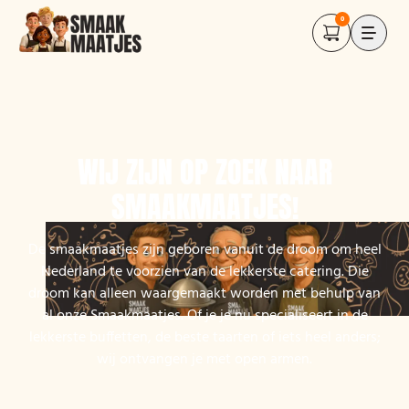
0
WIJ ZIJN OP ZOEK NAAR
SMAAKMAATJES!
De smaakmaatjes zijn geboren vanuit de droom om heel
Nederland te voorzien van de lekkerste catering. Die
droom kan alleen waargemaakt worden met behulp van
al onze Smaakmaatjes. Of je je nu specialiseert in de
lekkerste buffetten, de beste taarten of iets heel anders;
wij ontvangen je met open armen.