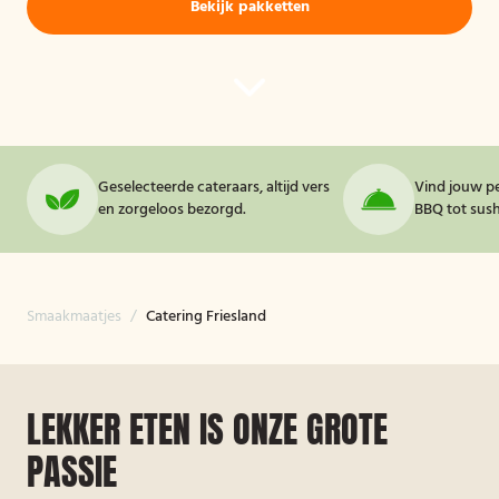
Bekijk pakketten
Geselecteerde cateraars, altijd vers
Vind jouw pe
en zorgeloos bezorgd.
BBQ tot sushi
Smaakmaatjes
/
Catering Friesland
LEKKER ETEN IS ONZE GROTE
PASSIE