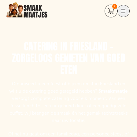
0
CATERING IN FRIESLAND –
ZORGELOOS GENIETEN VAN GOED
ETEN
Organiseert u een feest of bijeenkomst in Friesland en
wilt u de catering goed geregeld hebben?
Smaakmaatje
verzorgt complete catering voor elk moment. Van een
frisse lunch tot een uitgebreid diner of een goedgevuld
buffet: wij brengen de smaak én het gemak rechtstreeks
naar uw locatie.
Of het nu gaat om een familiedag, een personeelsfeest of