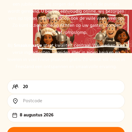
een jubileum — wij zorgen dat alles tot in de puntjes
wordt geregeld. U bestelt eenvoudig online, wij bezorgen
vers op tijd en halen na afloop ook de vuile vaat weer op.
Zo kunt u zich volledig richten op uw gasten, zonder
stress of rompslomp.
Bij
Smaakmaatje
staat kwaliteit centraal. We werken met
verse ingrediënten, bereiden alles in eigen keuken en
leveren in veel Friese plaatsen gratis. Zo wordt elk feest in
Friesland een ontspannen en smaakvolle ervaring.
8 augustus 2026