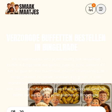
0
VERZORGDE BUFFETTEN BESTELLEN
IN BINGELRADE
Via Smaakmaatjes vind je eenvoudig een betaalbaar
buffet in Bingelrade dat perfect past bij jouw wensen. Of
het nu gaat om een buurtfeest, bruiloft of verjaardag, de
mogelijkheden bij lokale cateraars zijn groot. Je kiest
moeiteloos tussen warme buffetten, koude buffetten of
een luxe dinerbuffet. Bekijk direct het aanbod en vind het
buffet dat aansluit bij jouw plannen in Bingelrade.