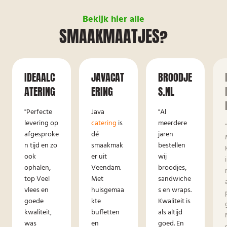
Bekijk hier alle
SMAAKMAATJES?
IDEAALC
JAVACAT
BROODJE
ATERING
ERING
S.NL
"Perfecte
Java
"Al
levering op
catering
is
meerdere
afgesproke
dé
jaren
n tijd en zo
smaakmak
bestellen
ook
er uit
wij
ophalen,
Veendam.
broodjes,
top Veel
Met
sandwiche
vlees en
huisgemaa
s en wraps.
goede
kte
Kwaliteit is
kwaliteit,
buffetten
als altijd
was
en
goed. En