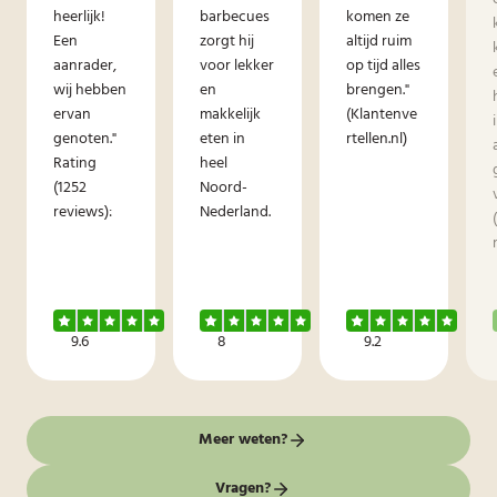
heerlijk!
barbecues
komen ze
Een
zorgt hij
altijd ruim
aanrader,
voor lekker
op tijd alles
wij hebben
en
brengen."
ervan
makkelijk
(Klantenve
genoten."
eten in
rtellen.nl)
Rating
heel
(1252
Noord-
reviews):
Nederland.
9.6
8
9.2
Meer weten?
Vragen?