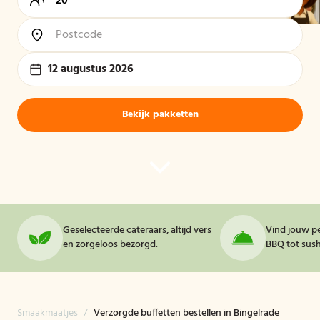
12 augustus 2026
Bekijk pakketten
Geselecteerde cateraars, altijd vers
Vind jouw pe
en zorgeloos bezorgd.
BBQ tot sushi
Smaakmaatjes
/
Verzorgde buffetten bestellen in Bingelrade