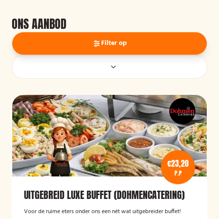
ONS AANBOD
Filter op
€23,20
P.P
UITGEBREID LUXE BUFFET (DOHMENCATERING)
Voor de ruime eters onder ons een nét wat uitgebreider buffet!