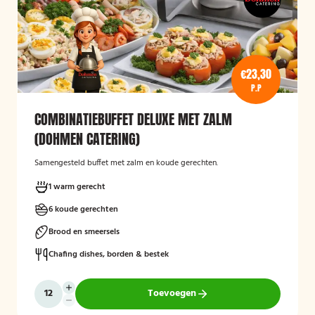
€23,30
P.P
COMBINATIEBUFFET DELUXE MET ZALM
(DOHMEN CATERING)
Samengesteld buffet met zalm en koude gerechten.
1 warm gerecht
6 koude gerechten
Brood en smeersels
Chafing dishes, borden & bestek
Toevoegen