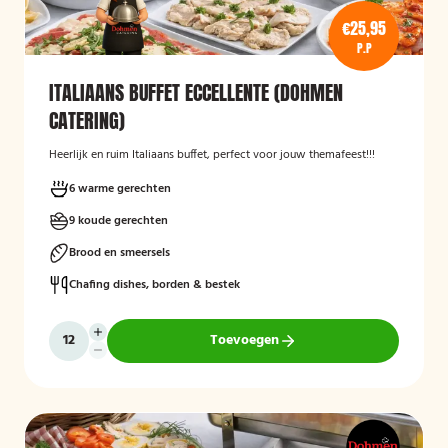
€25,95
P.P
ITALIAANS BUFFET ECCELLENTE (DOHMEN
CATERING)
Heerlijk en ruim Italiaans buffet, perfect voor jouw themafeest!!!
6 warme gerechten
9 koude gerechten
Brood en smeersels
Chafing dishes, borden & bestek
Toevoegen