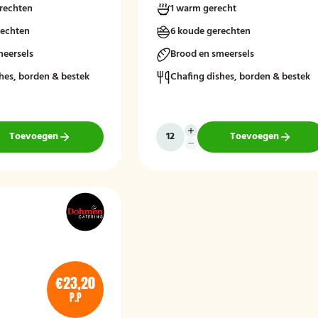
rechten
1 warm gerecht
rechten
6 koude gerechten
meersels
Brood en smeersels
hes, borden & bestek
Chafing dishes, borden & bestek
Toevoegen
Toevoegen
€23,20
P.P