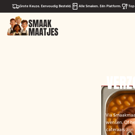
Grote Keuze. Eenvoudig Besteld.
Alle Smaken. Eén Platform.
Top 
VERZ
Via Smaakmaatj
wensen. Of het
cateraars zij