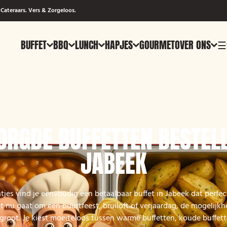
Cateraars. Vers & Zorgeloos.
BUFFET
BBQ
LUNCH
HAPJES
GOURMET
OVER ONS
☰
ORGDE BUFFETTEN BESTELL
JABEEK
es vind je eenvoudig een betaalbaar buffet in Jabeek dat perfec
 nu gaat om een buurtfeest, bruiloft of verjaardag, de mogelijkh
n groot. Je kiest moeiteloos tussen warme buffetten, koude buffett