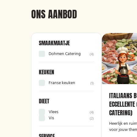
ONS AANBOD
SMAAKMAATJE
Dohmen Catering
(
4
)
KEUKEN
Franse keuken
(
1
)
ITALIAANS B
DIEET
ECCELLENTE
CATERING)
Vlees
(
4
)
Vis
(
2
)
Heerlijk en ruim
voor jouw them
SERVICE