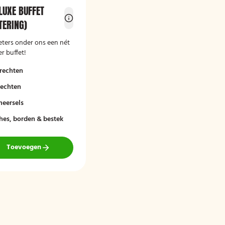
LUXE BUFFET
ERING)
eters onder ons een nét
r buffet!
rechten
rechten
meersels
hes, borden & bestek
Toevoegen