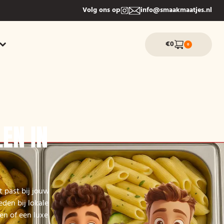
Volg ons op
info@smaakmaatjes.nl
€0
0
EN IN
t past bij jouw
eden bij lokale
en of een luxe