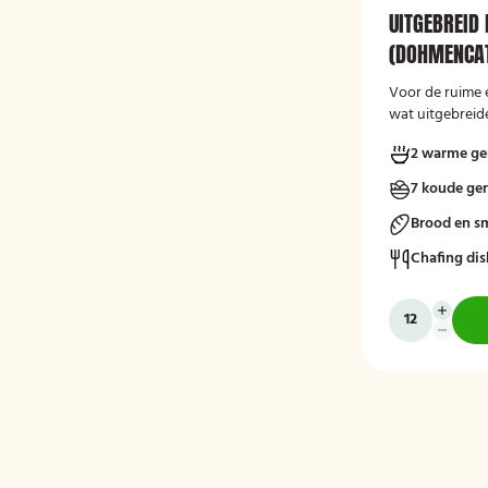
UITGEBREID 
(DOHMENCAT
Voor de ruime 
wat uitgebreide
2 warme ge
7 koude ge
Brood en s
Chafing dis