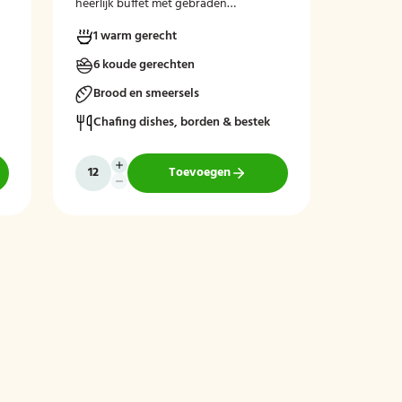
heerlijk buffet met gebraden
gehaktballetjes.
1 warm gerecht
6 koude gerechten
Brood en smeersels
Chafing dishes, borden & bestek
Toevoegen