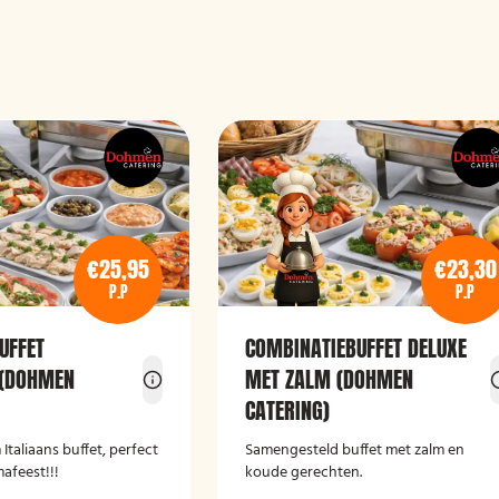
€25,95
€23,30
P.P
P.P
UFFET
COMBINATIEBUFFET DELUXE
 (DOHMEN
MET ZALM (DOHMEN
CATERING)
 Italiaans buffet, perfect
Samengesteld buffet met zalm en
afeest!!!
koude gerechten.