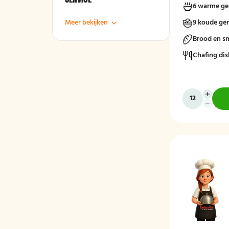
6 warme ge
Meer bekijken
9 koude ge
Brood en s
Chafing dis