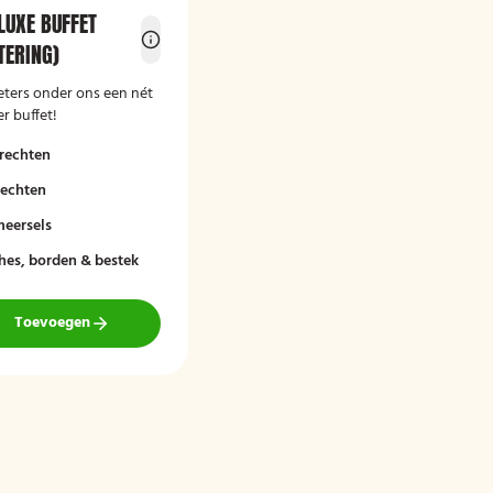
LUXE BUFFET
ERING)
eters onder ons een nét
r buffet!
rechten
rechten
meersels
hes, borden & bestek
Toevoegen