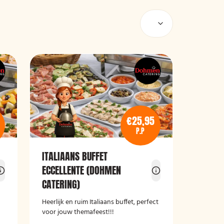
€25,95
P.P
ITALIAANS BUFFET
ECCELLENTE (DOHMEN
CATERING)
Heerlijk en ruim Italiaans buffet, perfect
voor jouw themafeest!!!