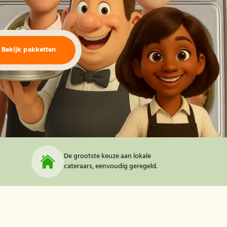
Bekijk pakketten
De grootste keuze aan lokale
cateraars, eenvoudig geregeld.