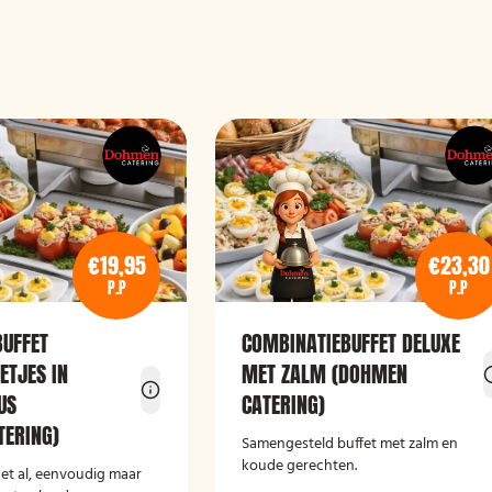
€19,95
€23,30
P.P
P.P
BUFFET
COMBINATIEBUFFET DELUXE
ETJES IN
MET ZALM (DOHMEN
US
CATERING)
ERING)
Samengesteld buffet met zalm en
koude gerechten.
et al, eenvoudig maar