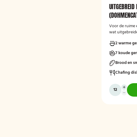
UITGEBREID 
(DOHMENCAT
Voor de ruime 
wat uitgebreide
2 warme ge
7 koude ge
Brood en s
Chafing dis