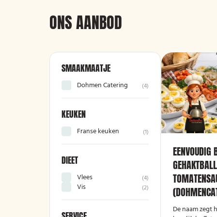
ONS AANBOD
SMAAKMAATJE
Dohmen Catering
(
4
)
KEUKEN
Franse keuken
(
1
)
EENVOUDIG 
DIEET
GEHAKTBALL
TOMATENSA
Vlees
(
4
)
Vis
(
2
)
(DOHMENCAT
De naam zegt h
SERVICE