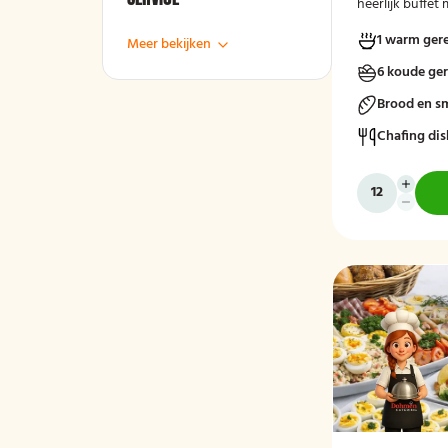
heerlijk buffet
gehaktballetjes
1 warm ger
Meer bekijken
6 koude ge
Brood en s
Chafing dis