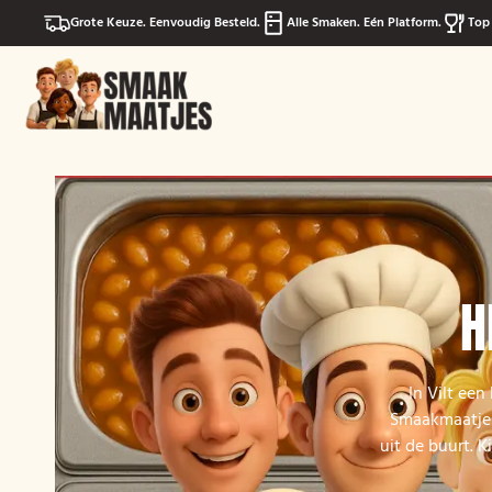
Grote Keuze. Eenvoudig Besteld.
Alle Smaken. Eén Platform.
Top 
H
In Vilt een
Smaakmaatjes 
uit de buurt. 