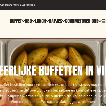
Cateraars. Vers & Zorgeloos.
BUFFET
BBQ
LUNCH
HAPJES
GOURMET
OVER ONS
☰
EERLIJKE BUFFETTEN IN VI
 buffet bestellen voor een familiefeest of buurtfeest was nog nooi
biedt een helder overzicht van betaalbare en kwalitatieve opties
Kies uit diverse warme en koude buffetten die volledig aan jouw 
Vind direct een buffet dat aansluit bij jouw plannen.