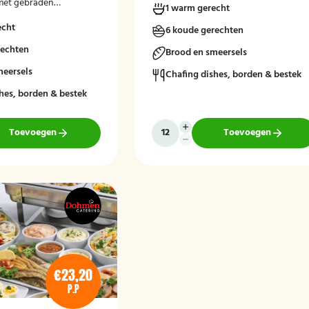
 met gebraden
1 warm gerecht
.
echt
6 koude gerechten
rechten
Brood en smeersels
meersels
Chafing dishes, borden & bestek
hes, borden & bestek
Toevoegen
Toevoegen
€23,20
P.P