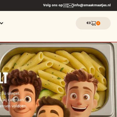
Volg ons op
info@smaakmaatjes.nl
€0
0
LT
t zo simpel.
 bij cateraars
wensen voldoen.