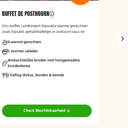
BUFFET DE POSTHOORN
GRIEKS
Ons buffet combineert klassieke warme gerechten
Geniet v
zoals kipsaté, gehaktballetjes in zoetzure saus en
keuze ui
kipschnitzels met bijgerechten als gebakken
brood en
6 warme gerechten
5 wa
aardappelen, rijst en seizoensgroenten. Afgerond
met frisse rauwkost, gemengde salades en vers
2 soorten salades
7 soo
brood met kruidenboter voor een compleet en
smaakvol geheel.
Ambachtelijke broden met huisgemaakte
Chafi
kruidenboter
bezo
Mogelijk te bestellen zonder borden en bestek!
Chafing dishes, borden & bestek
Check Beschikbaarheid