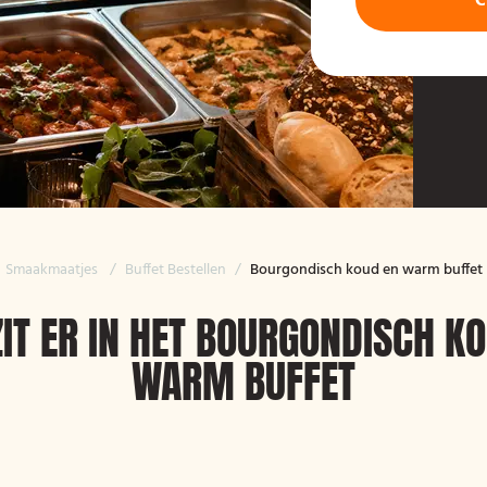
C
Smaakmaatjes
/
Buffet Bestellen
/
Bourgondisch koud en warm buffet
IT ER IN HET BOURGONDISCH K
WARM BUFFET