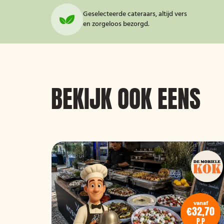
Geselecteerde cateraars, altijd vers
en zorgeloos bezorgd.
BEKIJK OOK EENS
vanaf
vanaf
€31
€32,70
P.P
P.P