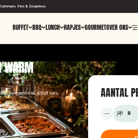
Cateraars. Vers & Zorgeloos.
BUFFET
BBQ
LUNCH
HAPJES
GOURMET
OVER ONS
☰
N WARM
AANTAL P
ke gelegenheid. Altijd vers,