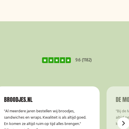
9.6
(1182)
BROODJES.NL
DE MO
"Al meerdere jaren bestellen wij broodjes,
"Bij de 
sandwiches en wraps. Kwaliteit is als altijd goed.
altijd p
En komen ze altijd ruim op tijd alles brengen."
kwalite