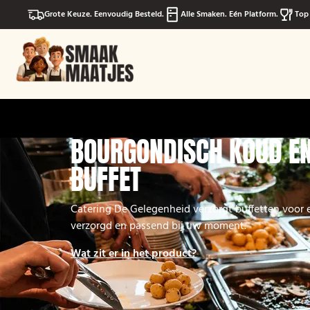
Grote Keuze. Eenvoudig Besteld.
Alle Smaken. Eén Platform.
Top 
BOURGONDISCH KOUD E
BUFFET
Catering De Gelegenheid verzorgt buffetten voor el
verzorgd en passend bij uw moment.
Wat zit er in het product?