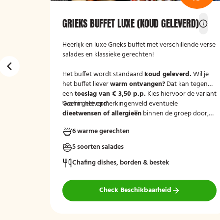
D)
GRIEKS BUFFET LUXE (KOUD GELEVERD)
 van De
Heerlijk en luxe Grieks buffet met verschillende verse
geleverd!
salades en klassieke gerechten!
Het buffet wordt standaard
koud geleverd.
Wil je
het buffet liever
warm ontvangen?
Dat kan tegen
een
toeslag van € 3,50 p.p.
Kies hiervoor de variant
'warm geleverd'.
Geef in het opmerkingenveld eventuele
dieetwensen of allergieën
binnen de groep door,
zodat wij hier rekening mee kunnen houden.
6 warme gerechten
5 soorten salades
Chafing dishes, borden & bestek
Check Beschikbaarheid