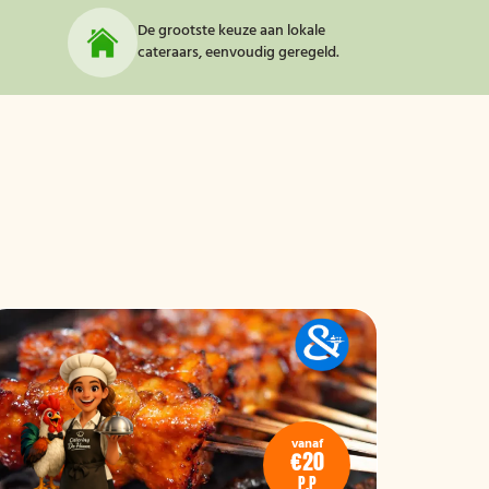
De grootste keuze aan lokale
cateraars, eenvoudig geregeld.
vanaf
€20
P.P