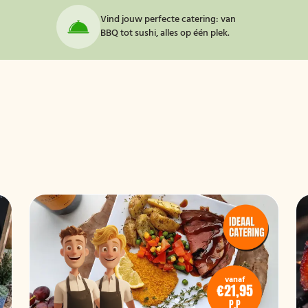
Vind jouw perfecte catering: van
BBQ tot sushi, alles op één plek.
vanaf
€21,95
P.P