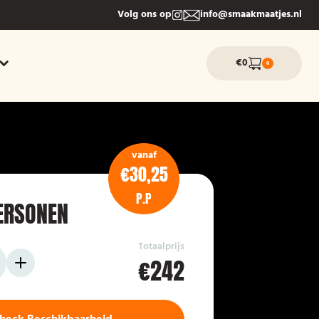
Volg ons op
info@smaakmaatjes.nl
€0
0
vanaf
€30,25
P.P
ERSONEN
Totaalprijs
€242