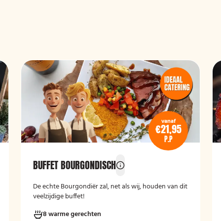
vanaf
€21,95
P.P
BUFFET BOURGONDISCH
De echte Bourgondiër zal, net als wij, houden van dit
veelzijdige buffet!
8 warme gerechten