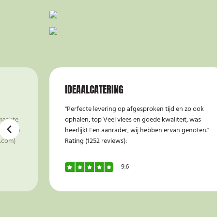
IDEAALCATERING
"Perfecte levering op afgesproken tijd en zo ook
maakte
ophalen, top Veel vlees en goede kwaliteit, was
tst. Ben
heerlijk! Een aanrader, wij hebben ervan genoten."
h.com)
Rating (1252 reviews):
9.6