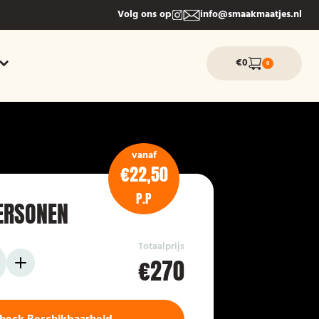
Volg ons op
info@smaakmaatjes.nl
€0
0
vanaf
€22,50
P.P
ERSONEN
Totaalprijs
€270