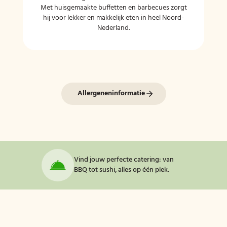
Met huisgemaakte buffetten en barbecues zorgt
hij voor lekker en makkelijk eten in heel Noord-
Nederland.
Allergeneninformatie
Vind jouw perfecte catering: van
BBQ tot sushi, alles op één plek.