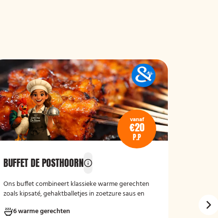
vanaf
€20
P.P
BUFFET DE POSTHOORN
GRIEKS
Ons buffet combineert klassieke warme gerechten
Geniet v
zoals kipsaté, gehaktballetjes in zoetzure saus en
keuze ui
kipschnitzels met bijgerechten als gebakken
brood en
6 warme gerechten
5 wa
aardappelen, rijst en seizoensgroenten. Afgerond