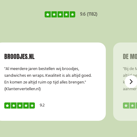
9.6
(1182)
BROODJES.NL
DE MO
"Al meerdere jaren bestellen wij broodjes,
"Bij de 
sandwiches en wraps. Kwaliteit is als altijd goed.
altijd p
En komen ze altijd ruim op tijd alles brengen."
kwalite
(Klantenvertellen.nl)
aanmerki
9.2