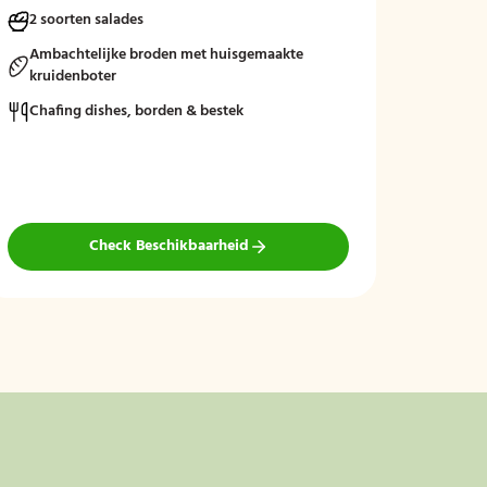
met frisse rauwkost, gemengde salades en vers
2 soorten salades
7 soo
brood met kruidenboter voor een compleet en
smaakvol geheel.
Ambachtelijke broden met huisgemaakte
Chafi
kruidenboter
bezo
Mogelijk te bestellen zonder borden en bestek!
Chafing dishes, borden & bestek
Check Beschikbaarheid