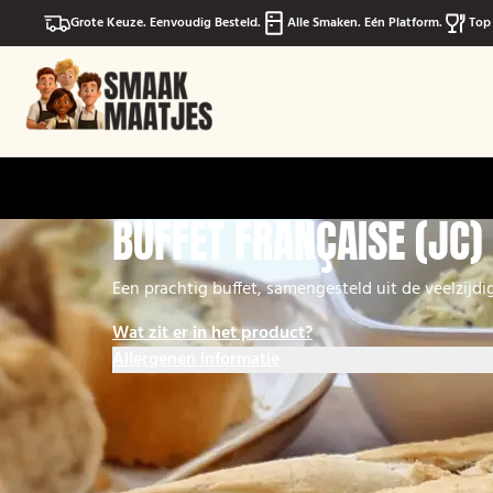
Grote Keuze. Eenvoudig Besteld.
Alle Smaken. Eén Platform.
Top 
BUFFET FRANÇAISE (JC)
Een prachtig buffet, samengesteld uit de veelzijd
Wat zit er in het product?
Allergenen informatie