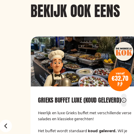
BEKIJK OOK EENS
vanaf
vanaf
€31
€32,70
P.P
P.P
D)
GRIEKS BUFFET LUXE (KOUD GELEVERD)
 van De
Heerlijk en luxe Grieks buffet met verschillende verse
geleverd!
salades en klassieke gerechten!
Het buffet wordt standaard
koud geleverd.
Wil je