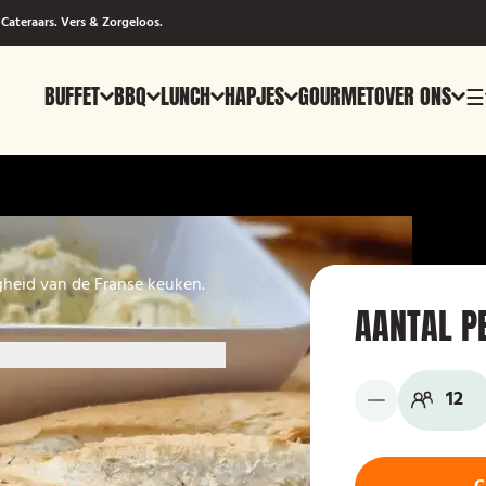
Cateraars. Vers & Zorgeloos.
BUFFET
BBQ
LUNCH
HAPJES
GOURMET
OVER ONS
☰
igheid van de Franse keuken.
AANTAL P