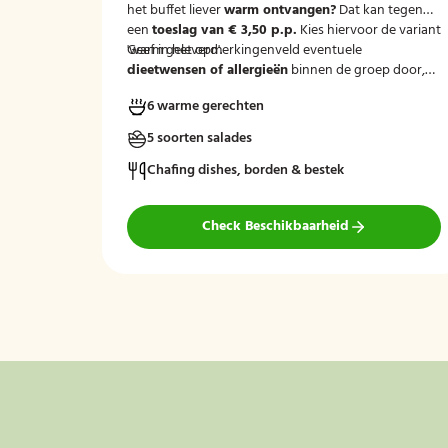
het buffet liever
warm ontvangen?
Dat kan tegen
een
toeslag van € 3,50 p.p.
Kies hiervoor de variant
'warm geleverd'.
Geef in het opmerkingenveld eventuele
dieetwensen of allergieën
binnen de groep door,
zodat wij hier rekening mee kunnen houden.
6 warme gerechten
5 soorten salades
Chafing dishes, borden & bestek
Check Beschikbaarheid