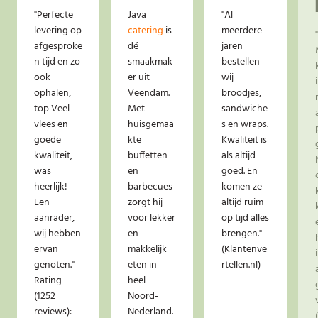
"Perfecte
Java
"Al
levering op
catering
is
meerdere
afgesproke
dé
jaren
n tijd en zo
smaakmak
bestellen
ook
er uit
wij
ophalen,
Veendam.
broodjes,
top Veel
Met
sandwiche
vlees en
huisgemaa
s en wraps.
goede
kte
Kwaliteit is
kwaliteit,
buffetten
als altijd
was
en
goed. En
heerlijk!
barbecues
komen ze
Een
zorgt hij
altijd ruim
aanrader,
voor lekker
op tijd alles
wij hebben
en
brengen."
ervan
makkelijk
(Klantenve
genoten."
eten in
rtellen.nl)
Rating
heel
(1252
Noord-
reviews):
Nederland.