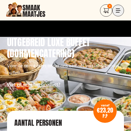
0
UITGEBREID LUXE BUFFET
(DOHMENCATERING)
Voor de ruime eters onder ons een nét wat uitgebreider
buffet!
Wat zit er in het product?
vanaf
€23,20
P.P
AANTAL PERSONEN