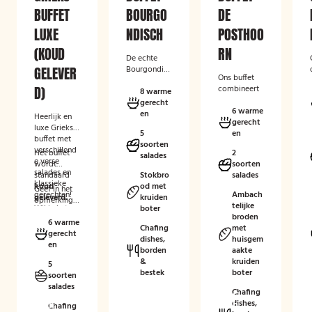
BUFFET
BOURGO
DE
LUXE
NDISCH
POSTHOO
(KOUD
RN
De echte
GELEVER
Bourgondiër
Ons buffet
zal, net als
D)
combineert
wij, houden
8 warme
klassieke
van dit
gerecht
warme
6 warme
veelzijdige
en
Heerlijk en
gerechten
gerecht
buffet!
luxe Grieks
5
zoals
en
buffet met
soorten
kipsaté,
verschillend
Het buffet
2
salades
gehaktballet
e verse
wordt
soorten
jes in
salades en
standaard
Stokbro
salades
zoetzure
klassieke
koud
od met
Geef in het
saus en
gerechten!
Ambach
geleverd.
kruiden
opmerkinge
kipschnitzels
telijke
Wil je het
boter
nveld
met
broden
buffet liever
eventuele
6 warme
bijgerechten
Chafing
met
warm
dieetwense
gerecht
als
dishes,
huisgem
ontvangen?
n of
en
gebakken
borden
aakte
Dat kan
allergieën
aardappelen
&
kruiden
tegen een
5
binnen de
, rijst en
bestek
boter
toeslag van
soorten
groep door,
seizoensgro
€ 3,50 p.p.
salades
zodat wij
enten.
Chafing
C
C
C
Kies
hier rekening
Afgerond
dishes,
h
h
h
Chafing
hiervoor de