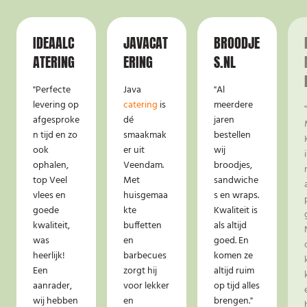
IDEAALC
JAVACAT
BROODJE
ATERING
ERING
S.NL
"Perfecte
Java
"Al
levering op
catering
is
meerdere
afgesproke
dé
jaren
n tijd en zo
smaakmak
bestellen
ook
er uit
wij
ophalen,
Veendam.
broodjes,
top Veel
Met
sandwiche
vlees en
huisgemaa
s en wraps.
goede
kte
Kwaliteit is
kwaliteit,
buffetten
als altijd
was
en
goed. En
heerlijk!
barbecues
komen ze
Een
zorgt hij
altijd ruim
aanrader,
voor lekker
op tijd alles
wij hebben
en
brengen."