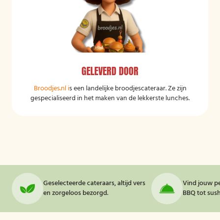
GELEVERD DOOR
Broodjes.nl
i
s een landelijke broodjescateraar. Ze zijn
gespecialiseerd in het maken van de lekkerste lunches.
Geselecteerde cateraars, altijd vers
Vind jouw pe
en zorgeloos bezorgd.
BBQ tot sushi