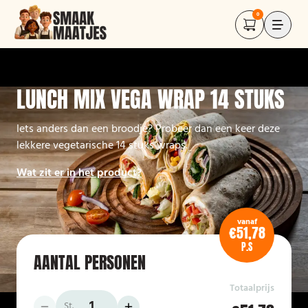
0
LUNCH MIX VEGA WRAP 14 STUKS
Iets anders dan een broodje? Probeer dan een keer deze
lekkere vegetarische 14 stuks wraps.
Wat zit er in het product?
vanaf
€51,78
P.S
AANTAL PERSONEN
Totaalprijs
St.