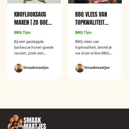
KNOFLOOKSAUS
BBQ VLEES VAN
MAKEN | ZO DOE
TOPKWALITEIT
JE DAT!
REGELEN?
BBQ Tips
BBQ Tips
Bij een geslaagde
BBQ vlees van
barbecue horen goede
topkwaliteit, bestel je
sauzen, zoals een
via onze online BBQ
heerlijke knoflooksaus.
shop, is een geweldige
Vaak wordt het belang
manier om van de
Smaakmaatjes
Smaakmaatjes
van een goede saus
beste kwaliteit vlees te
onderschat en dat is
genieten zonder dat je
jammer, want hier is
hiervoor de deur uit
veel winst te behalen!
hoeft.
Natuurlijk zijn er goede
premium
sausfabrikanten, maar
met een heerlijke
zelfgemaakte saus
maakt u een
onuitwisbare indruk!