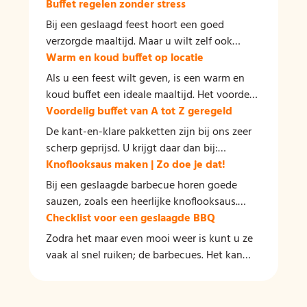
Buffet regelen zonder stress
Bij een geslaagd feest hoort een goed
verzorgde maaltijd. Maar u wilt zelf ook
kunnen genieten van uw feest of partij.
Warm en koud buffet op locatie
Daarom is een warm buffet aan huis laten
Als u een feest wilt geven, is een warm en
bezorgen een goede uitkomst. Door een
koud buffet een ideale maaltijd. Het voordeel
warm buffet te kiezen, kiest u voor gemak,
van een buffet is dat het gemakkelijk op elke
Voordelig buffet van A tot Z geregeld
voordeel en smaak! U en uw gasten kunnen
gewenste locatie kan worden geleverd, en u
De kant-en-klare pakketten zijn bij ons zeer
genieten van een heerlijk verzorgde maaltijd
heeft nergens omkijken naar. Als wij een
scherp geprijsd. U krijgt daar dan bij:
en u hoeft nergens naar om te kijken!
buffet leveren, zorgen wij ervoor dat alles op
kipkerriesalade, rundvleessalade,
Knoflooksaus maken | Zo doe je dat!
tijd wordt bezorgd en dat er voldoende
rauwkostsalade en stokbrood met
Bij een geslaagde barbecue horen goede
borden en bestek aanwezig zijn. Over de vaat
kruidenboter. Maar dat is nog lang niet alle
sauzen, zoals een heerlijke knoflooksaus.
hoeft u zich ook geen zorgen te maken, want
voordelen die wij leveren bij een goedkoop
Vaak wordt het belang van een goede saus
Checklist voor een geslaagde BBQ
die doen wij voor u!
buffet. Wij leveren naast de salades: bami,
onderschat en dat is jammer, want hier is
Zodra het maar even mooi weer is kunt u ze
nasi, gehaktballetjes in zoetzure saus, kipfilet
veel winst te behalen! Natuurlijk zijn er
vaak al snel ruiken; de barbecues. Het kan
in satésaus en gebakken krieltjes. Wij zorgen
goede premium sausfabrikanten, maar met
dan zomaar zijn dat het bij u ook begint te
dat het buffet tijdig bij u wordt geleverd
een heerlijke zelfgemaakte saus maakt u een
kriebelen. Als u besluit om voor vrienden,
voorzien van borden en bestek. De afwas
onuitwisbare indruk! Daarnaast is het ook
familie of in uw buurt een BBQ te