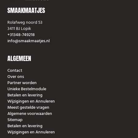
Daarnaast is het ook
SMAAKMAATJES
een goede manier van
kosten besparen; zeker
Rolafweg noord 53
als de hoeveelheden
3411 BJ Lopik
wat groter zijn valt er
+31348-749218
op dit punt veel winst
info@smaakmaatjes.nl
te behalen.
ALGEMEEN
Contact
Over ons
Partner worden
Unieke Bestelmodule
Betalen en levering
Wijzigingen en Annuleren
Meest gestelde vragen
Algemene voorwaarden
Sitemap
Betalen en levering
Wijzigingen en Annuleren