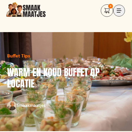
0
Buffet Tips
WARM EN KOUD BUFFET OP
LOCATIE
Smaakmaatjes