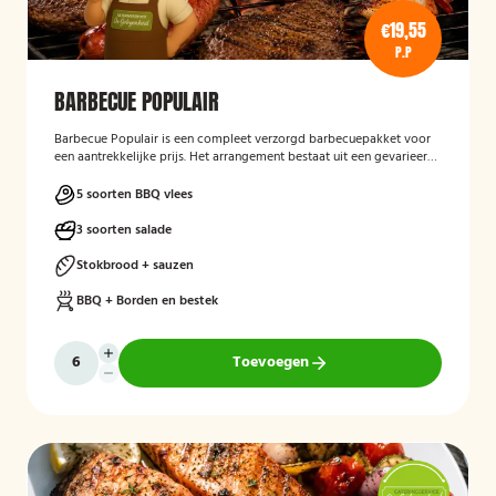
€19,55
P.P
BARBECUE POPULAIR
Barbecue Populair
is een compleet verzorgd barbecuepakket voor
een aantrekkelijke prijs. Het arrangement bestaat uit een gevarieerde
selectie barbecuevlees, verse salades, sauzen en vers afgebakken
stokbrood. Daarnaast worden barbecue, borden en bestek
5 soorten BBQ vlees
meegeleverd en weer opgehaald, zodat gasten zorgeloos kunnen
genieten van een gezellige barbecue.
3 soorten salade
Stokbrood + sauzen
BBQ + Borden en bestek
Toevoegen