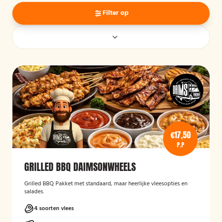
Filter op
€17,50
P.P
GRILLED BBQ DAIMSONWHEELS
Grilled BBQ Pakket met standaard, maar heerlijke vleesopties en
salades.
4 soorten vlees