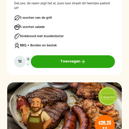
DeLuxe, de naam zegt het al, pure luxe straalt dit heerlijke pakket
uit!
5 soorten van de grill
5 soorten salade
Stokbrood met kruidenboter
BBQ + Borden en bestek
Toevoegen
€20,25
P.P