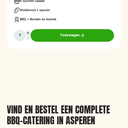
stokbrood en kruidenboter. De barbecue, borden en het bestek zijn
4 soorten salade
inbegrepen, en de cateringservice verzorgt zowel de bezorging als
het ophalen van de materialen.
Stokbrood + sauzen
BBQ + Borden en bestek
Toevoegen
VIND EN BESTEL EEN COMPLETE
BBQ-CATERING IN ASPEREN