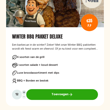
€35
P.P
WINTER BBQ PAKKET DELUXE
Een barbecue in de winter? Zeker! Met onze Winter BBQ pakketten
wordt elk feest warm en sfeervol. Of je nu kiest voor een compleet
verzorgde BBQ met kok en bediening, of liever zelf aan de slag gaat
met een bezorgpakket: wij zorgen dat alles klopt.
4 soorten van de grill
2 soorten salade + koud dessert
Luxe broodassortiment met dips
BBQ + Borden en bestek
Toevoegen