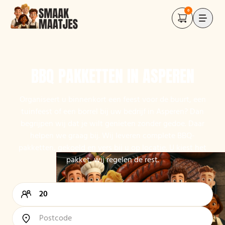
0
BBQ PAKKETTEN IN ASPEREN
Organiseert u binnenkort een feest voor de buurt, een
tuinfeest of een borrel bij uw bedrijf in Asperen? Dan
begrijpen wij dat je wilt genieten zonder gedoe. Daar
helpen we graag bij. Wij leveren complete BBQ-
pakketten, gekoeld en vers bij u op locatie. U kiest het
pakket, wij regelen de rest.