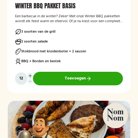
WINTER BBQ PAKKET BASIS
Een barbecue in de winter? Zeker! Met onze Winter BBQ pakketten
wordt elk feest warm en sfeervol. Of je nu kiest voor een compleet
verzorgde BBQ met kok en bediening, of liever zelf aan de slag gaat
met een bezorgpakket: wij zorgen dat alles klopt.
3 soorten van de grill
2 soorten salade
Stokbrood met kruidenboter + 2 sauzen
BBQ + Borden en bestek
Toevoegen