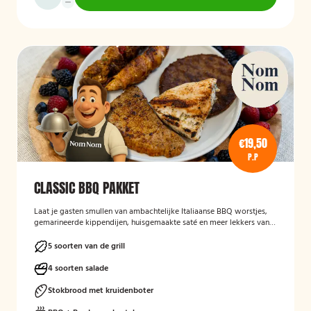
€19,50
P.P
CLASSIC BBQ PAKKET
Laat je gasten smullen van ambachtelijke Italiaanse BBQ worstjes,
gemarineerde kippendijen, huisgemaakte saté en meer lekkers van
de grill.
5 soorten van de grill
4 soorten salade
Stokbrood met kruidenboter