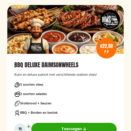
€22,50
P.P
BBQ DELUXE DAIMSONWHEELS
Ruim en deluxe pakket met verschillende stukken vlees!
5 soorten vlees
2 soorten salades
Stokbrood + Sauzen
BBQ + Borden en bestek
Toevoegen