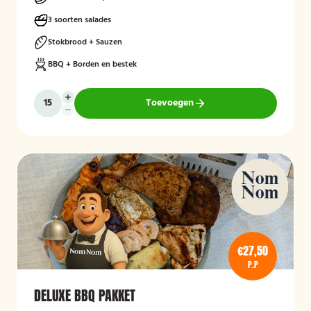
3 soorten salades
Stokbrood + Sauzen
BBQ + Borden en bestek
Toevoegen
€27,50
P.P
DELUXE BBQ PAKKET