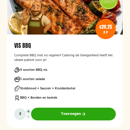
€20,25
P.P
VIS BBQ
Complete BBQ met vis regelen? Catering de Gelegenheid heeft het
ideale pakket voor je!
4 soorten BBQ vis
3 soorten salade
Stokbrood + Sauzen + Kruidenboter
BBQ + Borden en bestek
Toevoegen