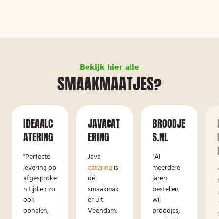
Bekijk hier alle
SMAAKMAATJES?
IDEAALC
JAVACAT
BROODJE
ATERING
ERING
S.NL
"Perfecte
Java
"Al
levering op
catering
is
meerdere
afgesproke
dé
jaren
n tijd en zo
smaakmak
bestellen
ook
er uit
wij
ophalen,
Veendam.
broodjes,