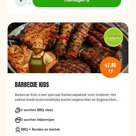
Toevoegen
€7,45
P.P
BARBECUE KIDS
Barbecue Kids
is een speciaal barbecuepakket voor kinderen. Het
pakket biedt kindvriendelijke barbecuegerechten en bijgerechten,
zodat ook de jongste gasten kunnen genieten van een complete
BBQ-ervaring tijdens een feest, familiedag of andere gelegenheid.
3 soorten BBQ vlees
3 soorten lekkernijen
BBQ + Borden en bestek