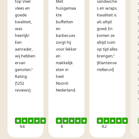
top Veel
Met
sandwiche
vlees en
huisgemaa
s en wraps.
goede
kte
Kwaliteit is
kwaliteit,
buffetten
als altijd
was
en
goed. En
heerlijk!
barbecues
komen ze
Een
zorgt hij
altijd ruim
aanrader,
voor lekker
op tijd alles
wij hebben
en
brengen."
ervan
makkelijk
(Klantenve
genoten."
eten in
rtellen.nl)
Rating
heel
(1252
Noord-
reviews):
Nederland.
9.6
8
9.2