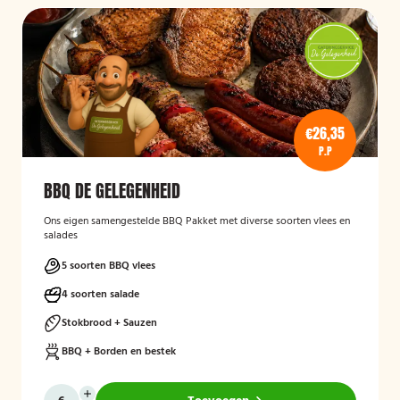
€26,35
P.P
BBQ DE GELEGENHEID
Ons eigen samengestelde BBQ Pakket met diverse soorten vlees en
salades
5 soorten BBQ vlees
4 soorten salade
Stokbrood + Sauzen
BBQ + Borden en bestek