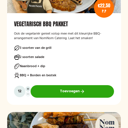
€22,50
P.P
VEGETARISCH BBQ PAKKET
Ook de vegetariër geniet volop mee met dit kleurrijke BBQ-
arrangement van NomNom Catering. Laat het smaken!
3 soorten van de grill
2 soorten salade
Naanbrood + dip
BBQ + Borden en bestek
Toevoegen