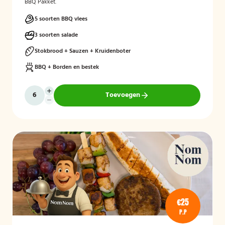
BBQ Pakket.
5 soorten BBQ vlees
3 soorten salade
Stokbrood + Sauzen + Kruidenboter
BBQ + Borden en bestek
Toevoegen
€25
P.P