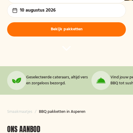
10 augustus 2026
Bekijk pakketten
Geselecteerde cateraars, altijd vers
Vind jouw pe
en zorgeloos bezorgd.
BBQ tot sushi
Smaakmaatjes
/
BBQ pakketten in Asperen
ONS AANBOD