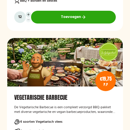
BBQ + Borden en bestek
Toevoegen
€19,75
P.P
VEGETARISCHE BARBECUE
De Vegetarische Barbecue is een compleet verzorgd BBQ-pakket
met diverse vegetarische en vegan barbecueproducten, waaronder
een wortel-pompoenburger, vegetarische spies, vegan
garnalenalternatief en groenteburger. Het arrangement wordt
4 soorten Vegetarisch vlees
aangevuld met verschillende salades, sauzen, vers afgebakken