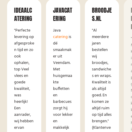
IDEAALC
JAVACAT
BROODJE
ATERING
ERING
S.NL
"Perfecte
Java
"Al
levering op
catering
is
meerdere
afgesproke
dé
jaren
n tijd en zo
smaakmak
bestellen
ook
er uit
wij
ophalen,
Veendam.
broodjes,
top Veel
Met
sandwiche
vlees en
huisgemaa
s en wraps.
goede
kte
Kwaliteit is
kwaliteit,
buffetten
als altijd
was
en
goed. En
heerlijk!
barbecues
komen ze
Een
zorgt hij
altijd ruim
aanrader,
voor lekker
op tijd alles
wij hebben
en
brengen."
ervan
makkelijk
(Klantenve