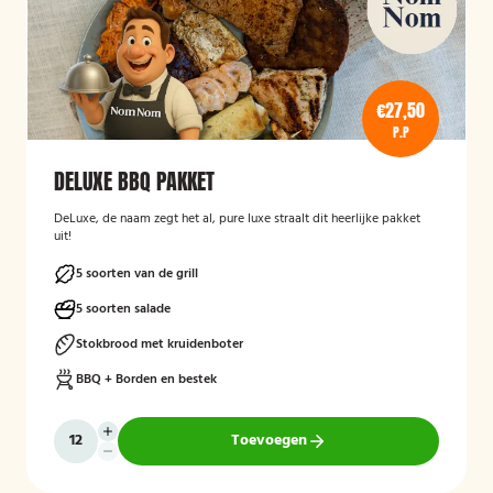
€27,50
P.P
DELUXE BBQ PAKKET
DeLuxe, de naam zegt het al, pure luxe straalt dit heerlijke pakket
uit!
5 soorten van de grill
5 soorten salade
Stokbrood met kruidenboter
BBQ + Borden en bestek
Toevoegen