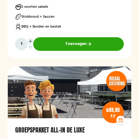
2 soorten salade
Stokbrood + Sauzen
BBQ + Borden en bestek
Toevoegen
€49,95
P.P
GROEPSPAKKET ALL-IN DE LUXE