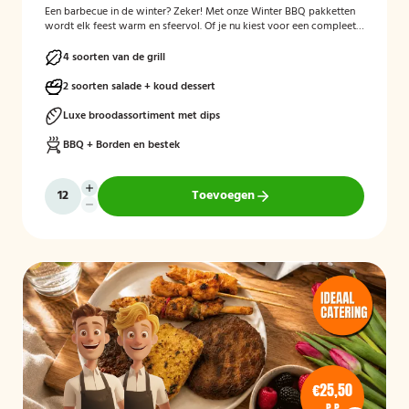
Een barbecue in de winter? Zeker! Met onze Winter BBQ pakketten
wordt elk feest warm en sfeervol. Of je nu kiest voor een compleet
verzorgde BBQ met kok en bediening, of liever zelf aan de slag gaat
met een bezorgpakket: wij zorgen dat alles klopt.
4 soorten van de grill
2 soorten salade + koud dessert
Luxe broodassortiment met dips
BBQ + Borden en bestek
Toevoegen
€25,50
P.P