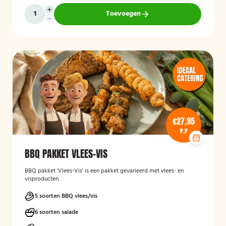
Toevoegen
€27,95
P.P
BBQ PAKKET VLEES-VIS
BBQ pakket 'Vlees-Vis' is een pakket gevarieerd met vlees- en
visproducten.
5 soorten BBQ vlees/vis
6 soorten salade