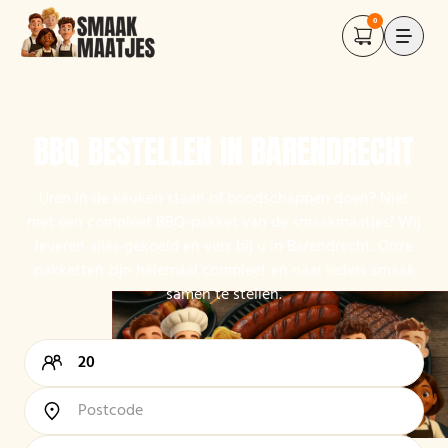
0
BBQ BESTELLEN IN BARENDRECHT
Uren in de keuken staan of boodschappen doen? Niet
met een compleet BBQ-pakket van de smaakmaatjes! Wij
leveren alles gekoeld en vers bij u in Barendrecht. Onze
pakketten zijn helemaal compleet en naar ieders smaak
samen te stellen.