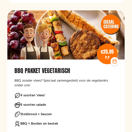
€25,95
P.P
BBQ PAKKET VEGETARISCH
BBQ zonder vlees? Speciaal samengesteld voor de vegetariërs
onder ons!
4 soorten 'vlees'
4 soorten salade
Stokbrood + Sauzen
BBQ + Borden en bestek