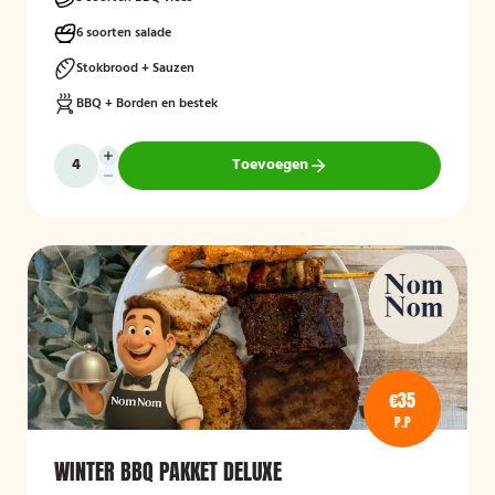
6 soorten salade
Stokbrood + Sauzen
BBQ + Borden en bestek
Toevoegen
€35
P.P
WINTER BBQ PAKKET DELUXE