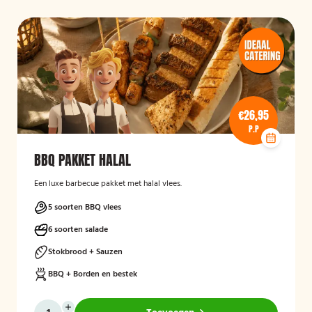
€26,95
P.P
BBQ PAKKET HALAL
Een luxe barbecue pakket met halal vlees.
5 soorten BBQ vlees
6 soorten salade
Stokbrood + Sauzen
BBQ + Borden en bestek