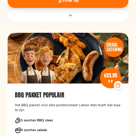
Filter op
€23,95
P.P
BBQ PAKKET POPULAIR
Het BBQ pakket voor elke portemonnee! Lekker eten hoeft niet duur
te zijn.
5 soorten BBQ vlees
6 soorten salade