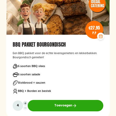
€27,95
P.P
BBQ PAKKET BOURGONDISCH
Een BBQ pakket voor de echte levensgenieters en lekkerbekken.
Bourgondisch genieten!
6 soorten BBQ vlees
6 soorten salade
Stokbrood + sauzen
BBQ + Borden en bestek
Toevoegen