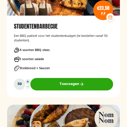
€23,50
P.P
STUDENTENBARBECUE
Een BBQ pakket voor het studentenbudget (te bestellen vanaf 50
studenten).
4 soorten BBQ vlees
3 soorten salade
Stokbrood + Sauzen
Toevoegen