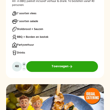
All- in BBQ pakket inclusief verhuur & drank. Te bestellen vanaf 40
personen.
7 soorten vlees
7 soorten salade
Stokbrood + Sauzen
BBQ + Borden en bestek
Partyverhuur
Drinks
Toevoegen