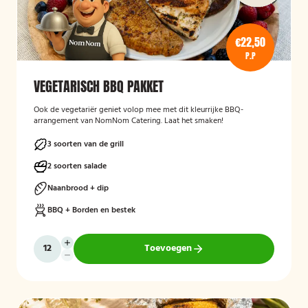
€22,50
P.P
VEGETARISCH BBQ PAKKET
Ook de vegetariër geniet volop mee met dit kleurrijke BBQ-
arrangement van NomNom Catering. Laat het smaken!
3 soorten van de grill
2 soorten salade
Naanbrood + dip
BBQ + Borden en bestek
Toevoegen