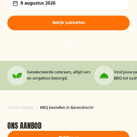
8 augustus 2026
Bekijk pakketten
Geselecteerde cateraars, altijd vers
Vind jouw pe
en zorgeloos bezorgd.
BBQ tot sushi
Smaakmaatjes
/
BBQ bestellen in Barendrecht
ONS AANBOD