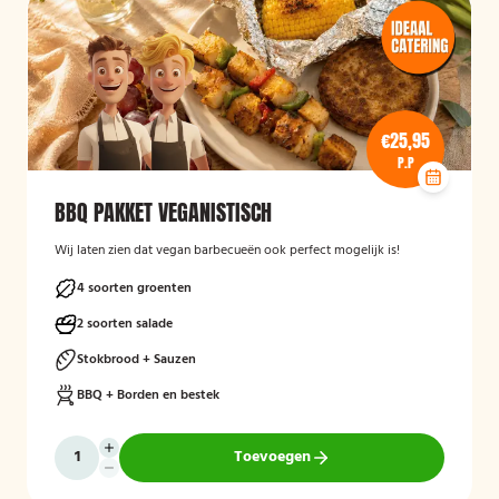
€25,95
P.P
BBQ PAKKET VEGANISTISCH
Wij laten zien dat vegan barbecueën ook perfect mogelijk is!
4 soorten groenten
2 soorten salade
Stokbrood + Sauzen
BBQ + Borden en bestek
Toevoegen