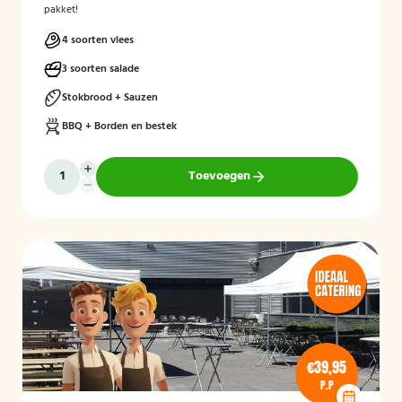
pakket!
4 soorten vlees
3 soorten salade
Stokbrood + Sauzen
BBQ + Borden en bestek
Toevoegen
€39,95
P.P