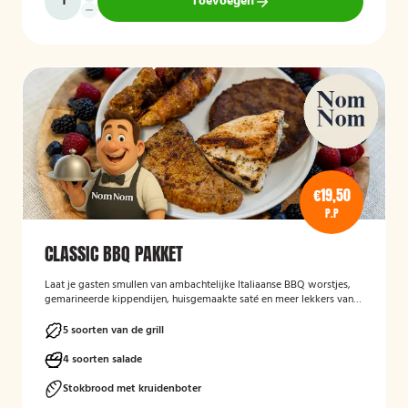
Toevoegen
€19,50
P.P
CLASSIC BBQ PAKKET
Laat je gasten smullen van ambachtelijke Italiaanse BBQ worstjes,
gemarineerde kippendijen, huisgemaakte saté en meer lekkers van
de grill.
5 soorten van de grill
4 soorten salade
Stokbrood met kruidenboter