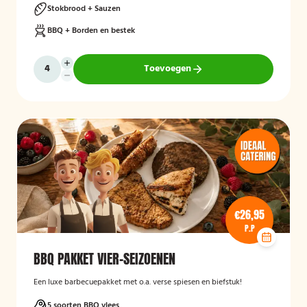
Stokbrood + Sauzen
BBQ + Borden en bestek
Toevoegen
€26,95
P.P
BBQ PAKKET VIER-SEIZOENEN
Een luxe barbecuepakket met o.a. verse spiesen en biefstuk!
5 soorten BBQ vlees