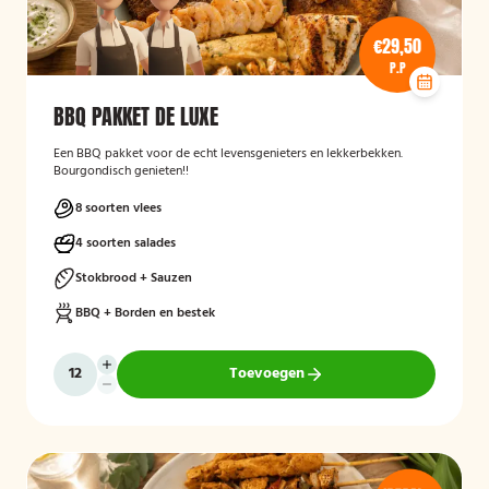
€29,50
P.P
BBQ PAKKET DE LUXE
Een BBQ pakket voor de echt levensgenieters en lekkerbekken.
Bourgondisch genieten!!
8 soorten vlees
4 soorten salades
Stokbrood + Sauzen
BBQ + Borden en bestek
Toevoegen