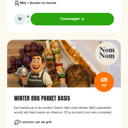
BBQ + Borden en bestek
Toevoegen
€25
P.P
WINTER BBQ PAKKET BASIS
Een barbecue in de winter? Zeker! Met onze Winter BBQ pakketten
wordt elk feest warm en sfeervol. Of je nu kiest voor een compleet
verzorgde BBQ met kok en bediening, of liever zelf aan de slag gaat
met een bezorgpakket: wij zorgen dat alles klopt.
3 soorten van de grill