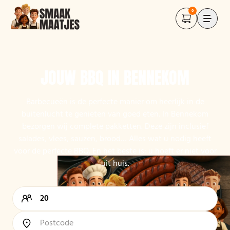
0
JOUW BBQ IN BENNEKOM
Barbecueën is de perfecte manier om heerlijk in de
buitenlucht te genieten van goed eten. In Bennekom
bezorgen wij complete pakketten. Deze zijn inclusief
salades, vlees, sauzen, brood… Alles wat u nodig heeft
voor de perfecte BBQ. En het beste is: u hoeft er niet voor
uit huis.