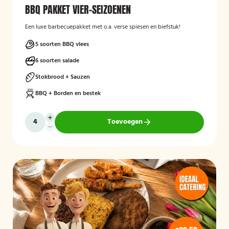
BBQ PAKKET VIER-SEIZOENEN
Een luxe barbecuepakket met o.a. verse spiesen en biefstuk!
5 soorten BBQ vlees
6 soorten salade
Stokbrood + Sauzen
BBQ + Borden en bestek
Toevoegen