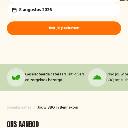
8 augustus 2026
Bekijk pakketten
Geselecteerde cateraars, altijd vers
Vind jouw pe
en zorgeloos bezorgd.
BBQ tot sushi
Smaakmaatjes
/
Jouw BBQ in Bennekom
ONS AANBOD