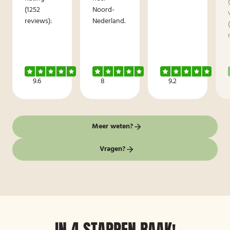
(1252
Noord-
reviews):
Nederland.
9.6
8
9.2
Meer weten?
Vragen?
IN 4 STAPPEN RAAK!