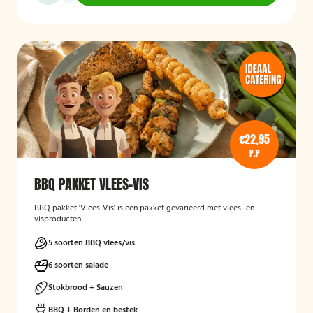
€22,95
P.P
BBQ PAKKET VLEES-VIS
BBQ pakket 'Vlees-Vis' is een pakket gevarieerd met vlees- en
visproducten.
5 soorten BBQ vlees/vis
6 soorten salade
Stokbrood + Sauzen
BBQ + Borden en bestek