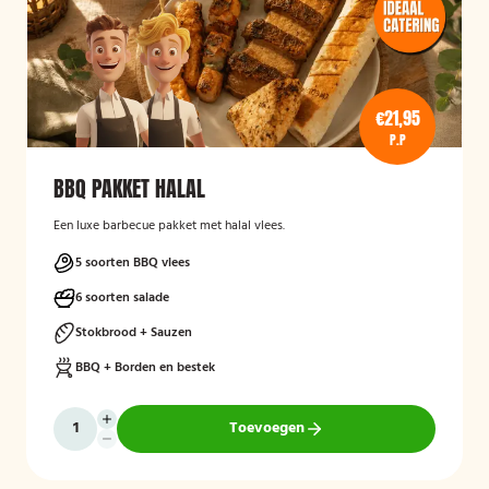
€21,95
P.P
BBQ PAKKET HALAL
Een luxe barbecue pakket met halal vlees.
5 soorten BBQ vlees
6 soorten salade
Stokbrood + Sauzen
BBQ + Borden en bestek
Toevoegen