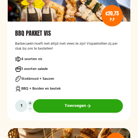
€20,75
P.P
BBQ PAKKET VIS
Barbecueën hoeft niet altijd met vlees te zijn! Vispakketten zij per
stuk bij ons te bestellen!
4 soorten vis
3 soorten salade
Stokbrood + Sauzen
BBQ + Borden en bestek
Toevoegen