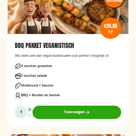
€20,95
P.P
BBQ PAKKET VEGANISTISCH
Wij laten zien dat vegan barbecueën ook perfect mogelijk is!
4 soorten groenten
2 soorten salade
Stokbrood + Sauzen
BBQ + Borden en bestek
Toevoegen