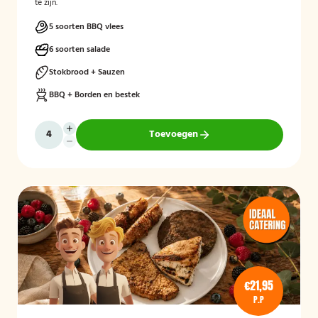
te zijn.
5 soorten BBQ vlees
6 soorten salade
Stokbrood + Sauzen
BBQ + Borden en bestek
Toevoegen
€21,95
P.P