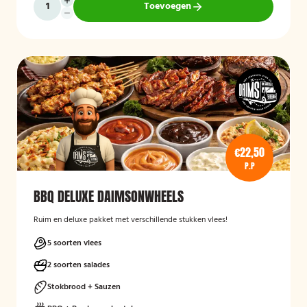
Toevoegen
€22,50
P.P
BBQ DELUXE DAIMSONWHEELS
Ruim en deluxe pakket met verschillende stukken vlees!
5 soorten vlees
2 soorten salades
Stokbrood + Sauzen