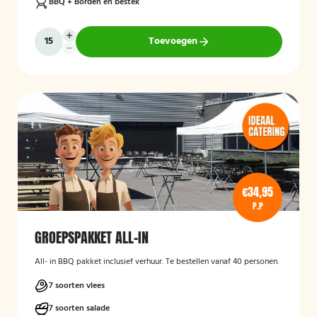
BBQ + Borden en bestek
Toevoegen
€34,95
P.P
GROEPSPAKKET ALL-IN
All- in BBQ pakket inclusief verhuur. Te bestellen vanaf 40 personen.
7 soorten vlees
7 soorten salade