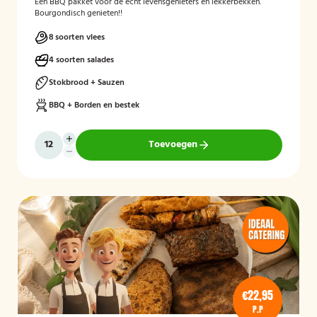
Een BBQ pakket voor de echt levensgenieters en lekkerbekken.
Bourgondisch genieten!!
8 soorten vlees
4 soorten salades
Stokbrood + Sauzen
BBQ + Borden en bestek
Toevoegen
€22,95
P.P