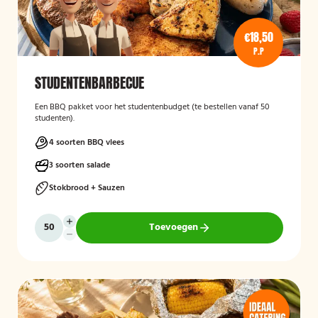
€18,50
P.P
STUDENTENBARBECUE
Een BBQ pakket voor het studentenbudget (te bestellen vanaf 50
studenten).
4 soorten BBQ vlees
3 soorten salade
Stokbrood + Sauzen
Toevoegen