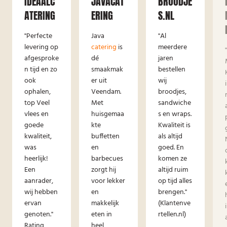
IDEAALC
JAVACAT
BROODJE
ATERING
ERING
S.NL
"Perfecte
Java
"Al
levering op
catering
is
meerdere
afgesproke
dé
jaren
n tijd en zo
smaakmak
bestellen
ook
er uit
wij
ophalen,
Veendam.
broodjes,
top Veel
Met
sandwiche
vlees en
huisgemaa
s en wraps.
goede
kte
Kwaliteit is
kwaliteit,
buffetten
als altijd
was
en
goed. En
heerlijk!
barbecues
komen ze
Een
zorgt hij
altijd ruim
aanrader,
voor lekker
op tijd alles
wij hebben
en
brengen."
ervan
makkelijk
(Klantenve
genoten."
eten in
rtellen.nl)
Rating
heel