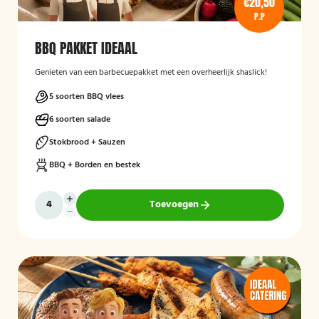
€20,50
P.P
BBQ PAKKET IDEAAL
Genieten van een barbecuepakket met een overheerlijk shaslick!
5 soorten BBQ vlees
6 soorten salade
Stokbrood + Sauzen
BBQ + Borden en bestek
Toevoegen