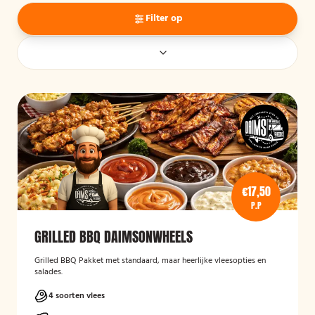
Filter op
€17,50
P.P
GRILLED BBQ DAIMSONWHEELS
Grilled BBQ Pakket met standaard, maar heerlijke vleesopties en
salades.
4 soorten vlees