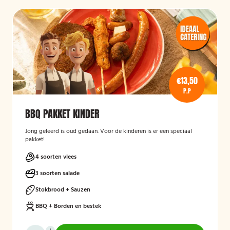
€13,50
P.P
BBQ PAKKET KINDER
Jong geleerd is oud gedaan. Voor de kinderen is er een speciaal
pakket!
4 soorten vlees
3 soorten salade
Stokbrood + Sauzen
BBQ + Borden en bestek