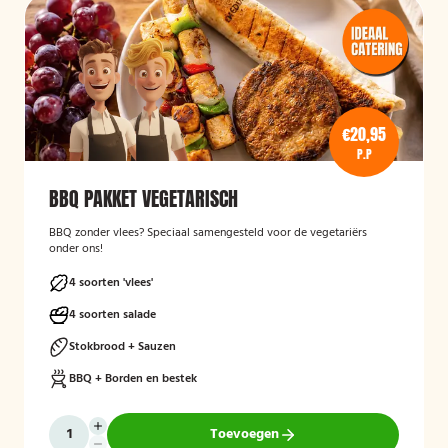
€20,95
P.P
BBQ PAKKET VEGETARISCH
BBQ zonder vlees? Speciaal samengesteld voor de vegetariërs
onder ons!
4 soorten 'vlees'
4 soorten salade
Stokbrood + Sauzen
BBQ + Borden en bestek
Toevoegen