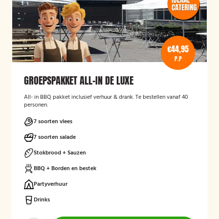
€44,95
P.P
GROEPSPAKKET ALL-IN DE LUXE
All- in BBQ pakket inclusief verhuur & drank. Te bestellen vanaf 40
personen.
7 soorten vlees
7 soorten salade
Stokbrood + Sauzen
BBQ + Borden en bestek
Partyverhuur
Drinks