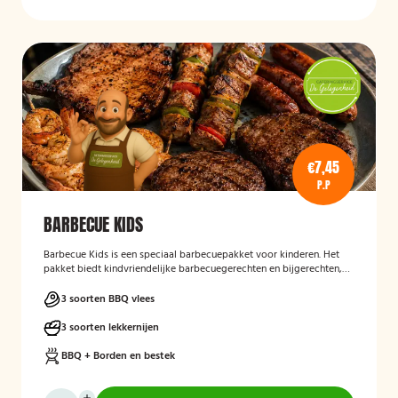
€7,45
P.P
BARBECUE KIDS
Barbecue Kids
is een speciaal barbecuepakket voor kinderen. Het
pakket biedt kindvriendelijke barbecuegerechten en bijgerechten,
zodat ook de jongste gasten kunnen genieten van een complete
BBQ-ervaring tijdens een feest, familiedag of andere gelegenheid.
3 soorten BBQ vlees
3 soorten lekkernijen
BBQ + Borden en bestek