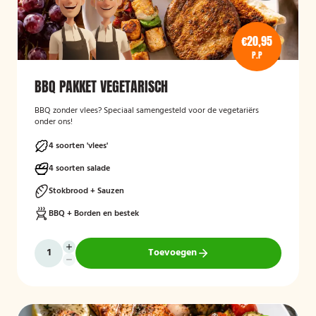
€20,95
P.P
BBQ PAKKET VEGETARISCH
BBQ zonder vlees? Speciaal samengesteld voor de vegetariërs
onder ons!
4 soorten 'vlees'
4 soorten salade
Stokbrood + Sauzen
BBQ + Borden en bestek
Toevoegen