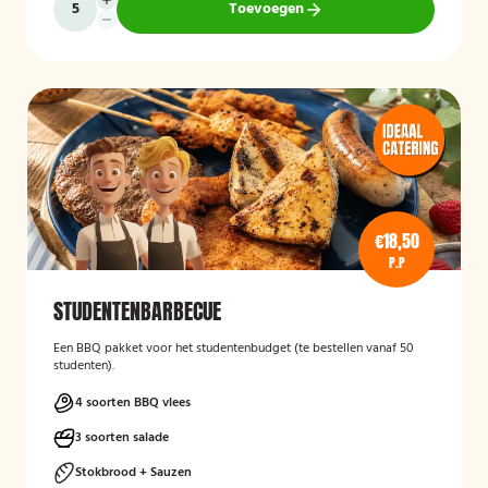
Toevoegen
€18,50
P.P
STUDENTENBARBECUE
Een BBQ pakket voor het studentenbudget (te bestellen vanaf 50
studenten).
4 soorten BBQ vlees
3 soorten salade
Stokbrood + Sauzen