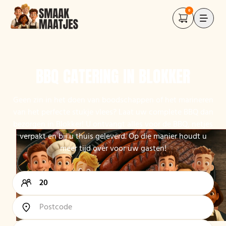
0
BBQ CATERING IN BLOKKER
Geen zin in het doen van boodschappen of het marineren
van het perfecte stukje vlees? Laat uw complete BBQ dan
bezorgen in Blokker! U ontvangt alles voor de BBQ, netjes
verpakt en bij u thuis geleverd. Op die manier houdt u
meer tijd over voor uw gasten!