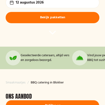
12 augustus 2026
Bekijk pakketten
Geselecteerde cateraars, altijd vers
Vind jouw pe
en zorgeloos bezorgd.
BBQ tot sushi
Smaakmaatjes
/
BBQ catering in Blokker
ONS AANBOD