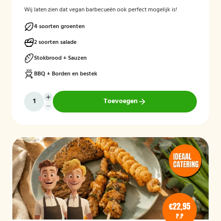
Wij laten zien dat vegan barbecueën ook perfect mogelijk is!
4 soorten groenten
2 soorten salade
Stokbrood + Sauzen
BBQ + Borden en bestek
Toevoegen
€22,95
P.P