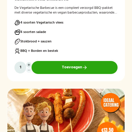
De Vegetarische Barbecue is een compleet verzorgd BBQ-pakket
met diverse vegetarische en vegan barbecueproducten, waaronder
een wortel-pompoenburger, vegetarische spies, vegan
garnalenalternatief en groenteburger. Het arrangement wordt
4 soorten Vegetarisch vlees
aangevuld met verschillende salades, sauzen, vers afgebakken
stokbrood en kruidenboter. De barbecue, borden en het bestek zijn
4 soorten salade
inbegrepen, en de cateringservice verzorgt zowel de bezorging als
het ophalen van de materialen.
Stokbrood + sauzen
BBQ + Borden en bestek
Toevoegen
€13,50