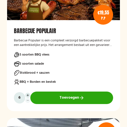
€19,55
P.P
BARBECUE POPULAIR
Barbecue Populair
is een compleet verzorgd barbecuepakket voor
een aantrekkelijke prijs. Het arrangement bestaat uit een gevarieerde
selectie barbecuevlees, verse salades, sauzen en vers afgebakken
stokbrood. Daarnaast worden barbecue, borden en bestek
5 soorten BBQ vlees
meegeleverd en weer opgehaald, zodat gasten zorgeloos kunnen
genieten van een gezellige barbecue.
3 soorten salade
Stokbrood + sauzen
BBQ + Borden en bestek
Toevoegen