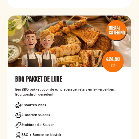
€24,50
P.P
BBQ PAKKET DE LUXE
Een BBQ pakket voor de echt levensgenieters en lekkerbekken.
Bourgondisch genieten!!
8 soorten vlees
4 soorten salades
Stokbrood + Sauzen
BBQ + Borden en bestek