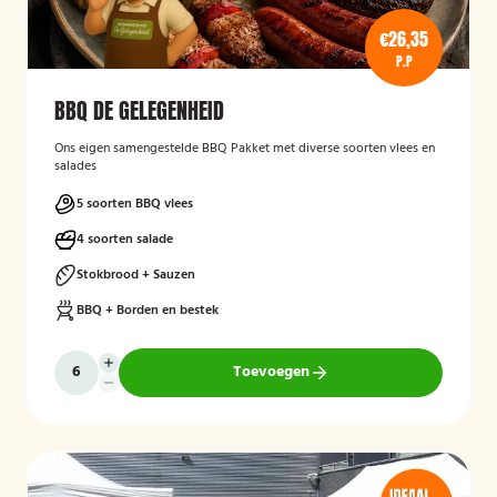
€26,35
P.P
BBQ DE GELEGENHEID
Ons eigen samengestelde BBQ Pakket met diverse soorten vlees en
salades
5 soorten BBQ vlees
4 soorten salade
Stokbrood + Sauzen
BBQ + Borden en bestek
Toevoegen