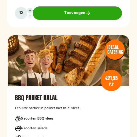
Toevoegen
€21,95
P.P
BBQ PAKKET HALAL
Een luxe barbecue pakket met halal vlees.
5 soorten BBQ vlees
6 soorten salade