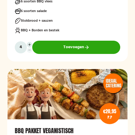
6 soorten BBQ vlees
6 soorten salade
Stokbrood + sauzen
BBQ + Borden en bestek
Toevoegen
€20,95
P.P
BBQ PAKKET VEGANISTISCH