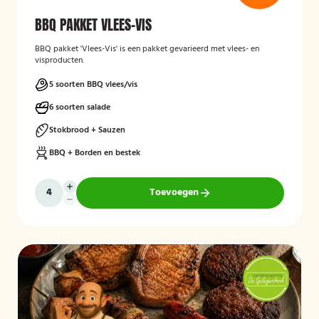
BBQ PAKKET VLEES-VIS
BBQ pakket 'Vlees-Vis' is een pakket gevarieerd met vlees- en
visproducten.
5 soorten BBQ vlees/vis
6 soorten salade
Stokbrood + Sauzen
BBQ + Borden en bestek
Toevoegen