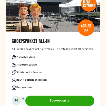
€34,95
P.P
GROEPSPAKKET ALL-IN
All- in BBQ pakket inclusief verhuur. Te bestellen vanaf 40 personen.
7 soorten vlees
7 soorten salade
Stokbrood + Sauzen
BBQ + Borden en bestek
Partyverhuur
Toevoegen