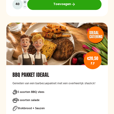
Toevoegen
€20,50
P.P
BBQ PAKKET IDEAAL
Genieten van een barbecuepakket met een overheerlijk shaslick!
5 soorten BBQ vlees
6 soorten salade
Stokbrood + Sauzen