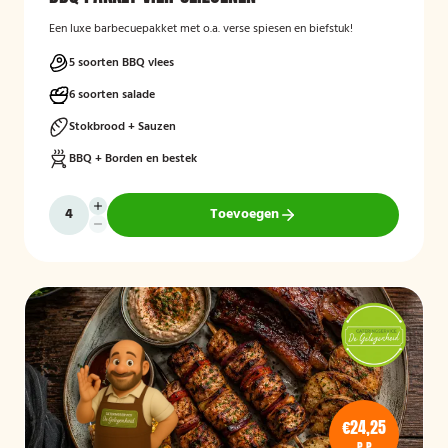
Een luxe barbecuepakket met o.a. verse spiesen en biefstuk!
5 soorten BBQ vlees
6 soorten salade
Stokbrood + Sauzen
BBQ + Borden en bestek
Toevoegen
€24,25
P.P