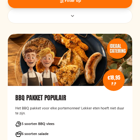
Filter op
€18,95
P.P
BBQ PAKKET POPULAIR
Het BBQ pakket voor elke portemonnee! Lekker eten hoeft niet duur
te zijn.
5 soorten BBQ vlees
6 soorten salade