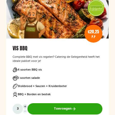
€20,25
P.P
VIS BBQ
Complete BBQ met vis regelen? Catering de Gelegenheid heeft het
ideale pakket voor je!
4 soorten BBQ vis
3 soorten salade
Stokbrood + Sauzen + Kruidenboter
BBQ + Borden en bestek
Toevoegen