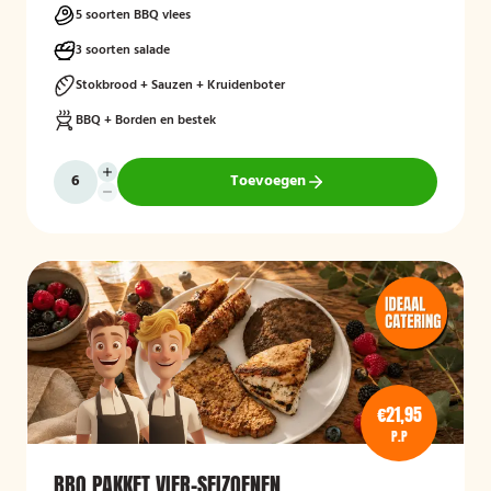
5 soorten BBQ vlees
3 soorten salade
Stokbrood + Sauzen + Kruidenboter
BBQ + Borden en bestek
Toevoegen
€21,95
P.P
BBQ PAKKET VIER-SEIZOENEN