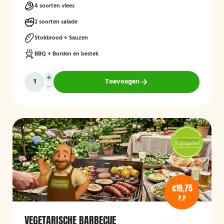
4 soorten vlees
2 soorten salade
Stokbrood + Sauzen
BBQ + Borden en bestek
Toevoegen
€19,75
P.P
VEGETARISCHE BARBECUE