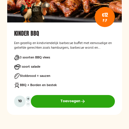
€12
P.P
KINDER BBQ
Een gezellig en kindvriendelijk barbecue buffet met eenvoudige en
geliefde gerechten zoals hamburgers, barbecue worst en
frikandellen. Aangevuld met stokbrood met kruidenboter, satésaus
en een frisse fruitsalade, plus een leuke kinderverrassing voor extra
3 soorten BBQ vlees
feestplezier.
1 soort salade
Stokbrood + sauzen
BBQ + Borden en bestek
Toevoegen