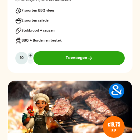
opmerkingen tijdens het afrekenen.
7 soorten BBQ vlees
2 soorten salade
Stokbrood + sauzen
BBQ + Borden en bestek
Toevoegen
€19,75
P.P