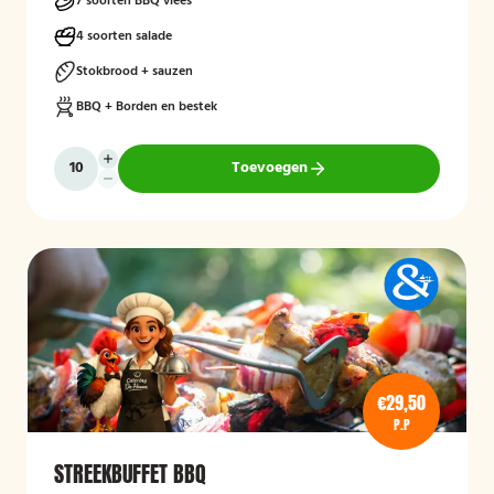
7 soorten BBQ vlees
4 soorten salade
Stokbrood + sauzen
BBQ + Borden en bestek
Toevoegen
€29,50
P.P
STREEKBUFFET BBQ