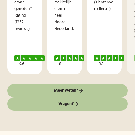
ervan
makkelijk
(Klantenve
genoten."
eten in
rtellen.nl)
Rating
heel
(1252
Noord-
reviews):
Nederland.
9.6
8
9.2
Meer weten?
Vragen?