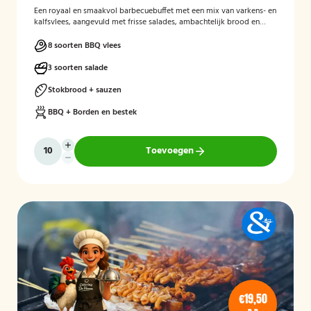
Een royaal en smaakvol barbecuebuffet met een mix van varkens- en
kalfsvlees, aangevuld met frisse salades, ambachtelijk brood en
diverse sausjes. Een complete BBQ-ervaring met pure,
streekgebonden smaken voor echte genieters.
8 soorten BBQ vlees
3 soorten salade
Stokbrood + sauzen
BBQ + Borden en bestek
Toevoegen
€19,50