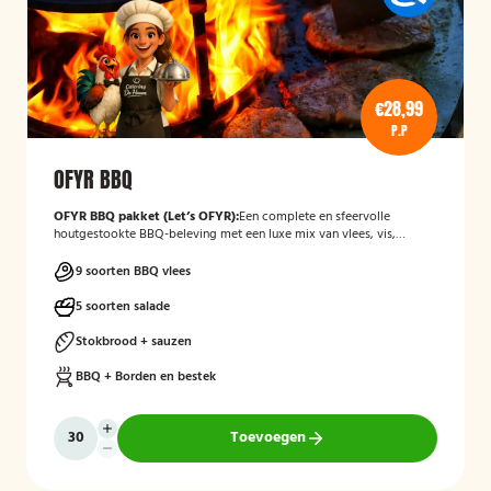
€28,99
P.P
OFYR BBQ
OFYR BBQ pakket (Let’s OFYR):
Een complete en sfeervolle
houtgestookte BBQ-beleving met een luxe mix van vlees, vis,
groenten, salades en bijgerechten. Inclusief alle BBQ-
benodigdheden en volledig verzorgd in all-in pakket.
9 soorten BBQ vlees
5 soorten salade
Stokbrood + sauzen
BBQ + Borden en bestek
Toevoegen