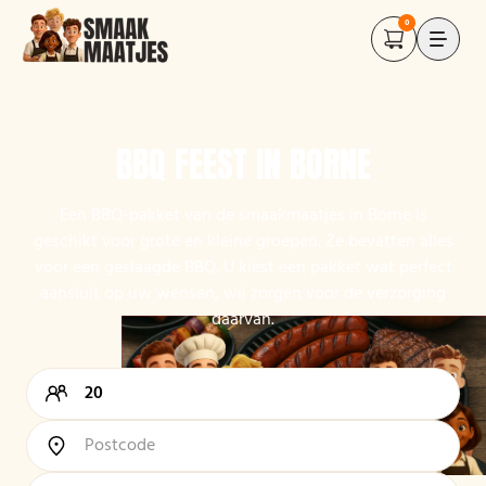
0
BBQ FEEST IN BORNE
Een BBQ-pakket van de smaakmaatjes in Borne is
geschikt voor grote en kleine groepen. Ze bevatten alles
voor een geslaagde BBQ. U kiest een pakket wat perfect
aansluit op uw wensen, wij zorgen voor de verzorging
daarvan.