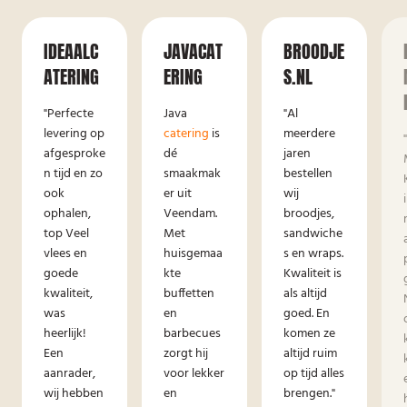
IDEAALC
JAVACAT
BROODJE
ATERING
ERING
S.NL
"Perfecte
Java
"Al
levering op
catering
is
meerdere
afgesproke
dé
jaren
n tijd en zo
smaakmak
bestellen
ook
er uit
wij
ophalen,
Veendam.
broodjes,
top Veel
Met
sandwiche
vlees en
huisgemaa
s en wraps.
goede
kte
Kwaliteit is
kwaliteit,
buffetten
als altijd
was
en
goed. En
heerlijk!
barbecues
komen ze
Een
zorgt hij
altijd ruim
aanrader,
voor lekker
op tijd alles
wij hebben
en
brengen."