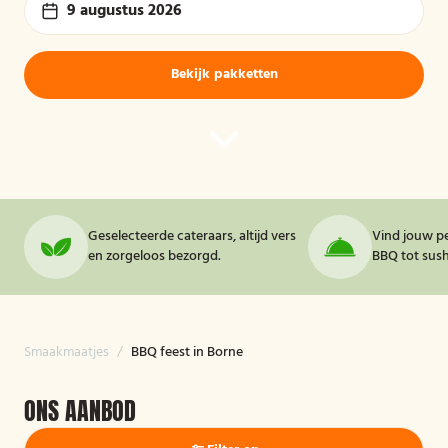
9 augustus 2026
Bekijk pakketten
Geselecteerde cateraars, altijd vers
Vind jouw pe
en zorgeloos bezorgd.
BBQ tot sushi
Smaakmaatjes
/
BBQ feest in Borne
ONS AANBOD