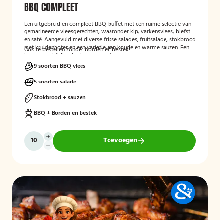
BBQ COMPLEET
Een uitgebreid en compleet BBQ-buffet met een ruime selectie van
gemarineerde vleesgerechten, waaronder kip, varkensvlees, biefstuk
en saté. Aangevuld met diverse frisse salades, fruitsalade, stokbrood
met kruidenboter en een variatie aan koude en warme sauzen. Een
Ook te bestellen zonder borden en bestek!
luxe en veelzijdige barbecue-ervaring voor groepen en
evenementen.
9 soorten BBQ vlees
5 soorten salade
Stokbrood + sauzen
BBQ + Borden en bestek
Toevoegen