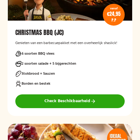
vanaf
€24,95
P.P
CHRISTMAS BBQ (JC)
Genieten van een barbecuepakket met een overheerlijk shaslick!
6 soorten BBQ vlees
2 soorten salade + 5 bijgerechten
Stokbrood + Sauzen
Borden en bestek
Check Beschikbaarheid