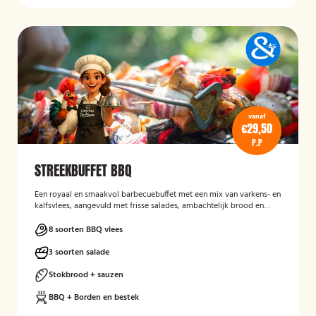
vanaf
€29,50
P.P
STREEKBUFFET BBQ
Een royaal en smaakvol barbecuebuffet met een mix van varkens- en
kalfsvlees, aangevuld met frisse salades, ambachtelijk brood en
diverse sausjes. Een complete BBQ-ervaring met pure,
streekgebonden smaken voor echte genieters.
8 soorten BBQ vlees
3 soorten salade
Stokbrood + sauzen
BBQ + Borden en bestek