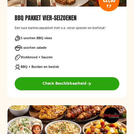
€21,95
P.P
BBQ PAKKET VIER-SEIZOENEN
Een luxe barbecuepakket met o.a. verse spiesen en biefstuk!
5 soorten BBQ vlees
6 soorten salade
Stokbrood + Sauzen
BBQ + Borden en bestek
Check Beschikbaarheid