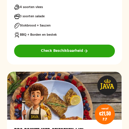
4 soorten vlees
3 soorten salade
Stokbrood + Sauzen
BBQ + Borden en bestek
Check Beschikbaarheid
vanaf
€21,50
P.P