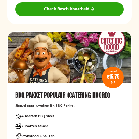
Check Beschikbaarheid
vanaf
€15,75
P.P
BBQ PAKKET POPULAIR (CATERING NOORD)
Simpel maar overheerlijk BBQ Pakket!
4 soorten BBQ vlees
2 soorten salade
Stokbrood + Sauzen