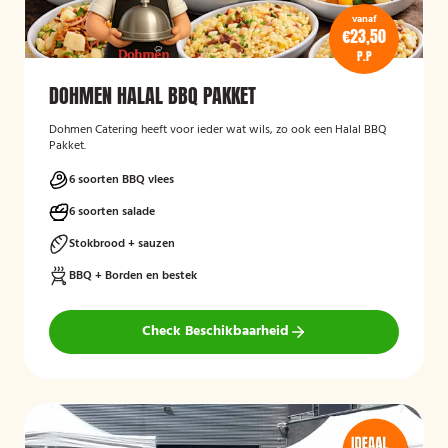
vanaf
€23,50
P.P
DOHMEN HALAL BBQ PAKKET
Dohmen Catering heeft voor ieder wat wils, zo ook een Halal BBQ
Pakket.
6 soorten BBQ vlees
6 soorten salade
Stokbrood + sauzen
BBQ + Borden en bestek
Check Beschikbaarheid