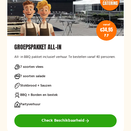
vanaf
€34,95
P.P
GROEPSPAKKET ALL-IN
All- in BBQ pakket inclusief verhuur. Te bestellen vanaf 40 personen.
7 soorten vlees
7 soorten salade
Stokbrood + Sauzen
BBQ + Borden en bestek
Partyverhuur
Check Beschikbaarheid