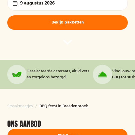
9 augustus 2026
Bekijk pakketten
Geselecteerde cateraars, altijd vers
Vind jouw pe
en zorgeloos bezorgd.
BBQ tot sushi
Smaakmaatjes
/
BBQ feest in Breedenbroek
ONS AANBOD