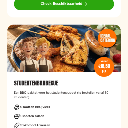
Check Beschikbaarheid
vanaf
€18,50
P.P
STUDENTENBARBECUE
Een BBQ pakket voor het studentenbudget (te bestellen vanaf 50
studenten).
4 soorten BBQ vlees
3 soorten salade
Stokbrood + Sauzen