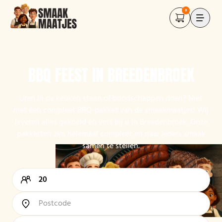
0
BBQ FEEST IN BREEDENBROEK
Uren in de keuken staan of boodschappen doen? Niet
met een compleet BBQ-pakket van de smaakmaatjes! Wij
leveren alles gekoeld en vers bij u in Breedenbroek. Onze
pakketten zijn helemaal compleet en naar ieders smaak
samen te stellen.