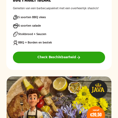
Genieten van een barbecuepakket met een overheerlijk shaslick!
5 soorten BBQ vlees
6 soorten salade
Stokbrood + Sauzen
BBQ + Borden en bestek
Check Beschikbaarheid
vanaf
€20,50