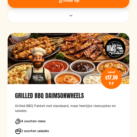
Filter op
vanaf
€17,50
P.P
GRILLED BBQ DAIMSONWHEELS
Grilled BBQ Pakket met standaard, maar heerlijke vleesopties en
salades.
4 soorten vlees
2 soorten salades