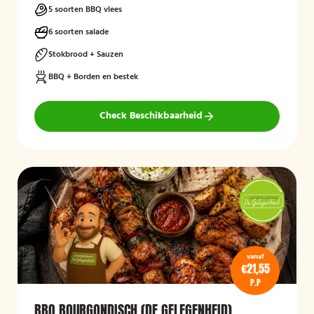
5 soorten BBQ vlees
6 soorten salade
Stokbrood + Sauzen
BBQ + Borden en bestek
Check Beschikbaarheid
vanaf
€21,55
P.P
BBQ BOURGONDISCH (DE GELEGENHEID)