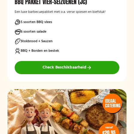
BBQ PAKKET VIER-SEIZOENEN (JC)
Een luxe barbecuepakket met o.a. verse spiesen en biefstuk!
5 soorten BBQ vlees
6 soorten salade
Stokbrood + Sauzen
BBQ + Borden en bestek
Check Beschikbaarheid
vanaf
€20,95