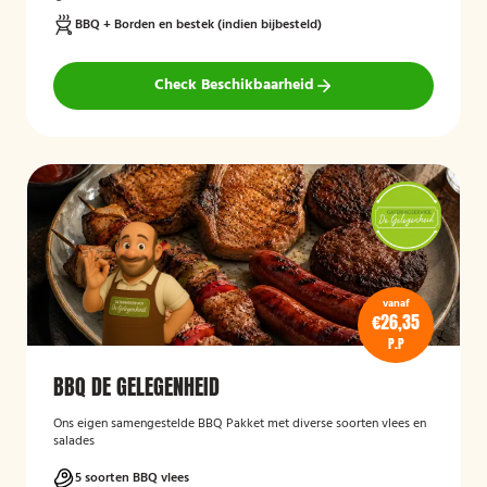
BBQ + Borden en bestek (indien bijbesteld)
Check Beschikbaarheid
vanaf
€26,35
P.P
BBQ DE GELEGENHEID
Ons eigen samengestelde BBQ Pakket met diverse soorten vlees en
salades
5 soorten BBQ vlees