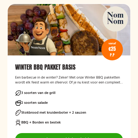
vanaf
€25
P.P
WINTER BBQ PAKKET BASIS
Een barbecue in de winter? Zeker! Met onze Winter BBQ pakketten
wordt elk feest warm en sfeervol. Of je nu kiest voor een compleet
verzorgde BBQ met kok en bediening, of liever zelf aan de slag gaat
met een bezorgpakket: wij zorgen dat alles klopt.
3 soorten van de grill
2 soorten salade
Stokbrood met kruidenboter + 2 sauzen
BBQ + Borden en bestek