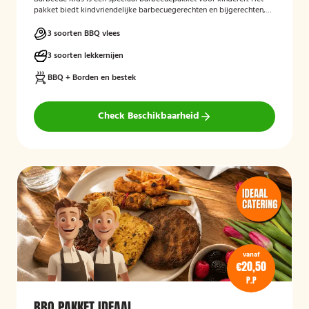
pakket biedt kindvriendelijke barbecuegerechten en bijgerechten,
zodat ook de jongste gasten kunnen genieten van een complete
BBQ-ervaring tijdens een feest, familiedag of andere gelegenheid.
3 soorten BBQ vlees
3 soorten lekkernijen
BBQ + Borden en bestek
Check Beschikbaarheid
vanaf
€20,50
P.P
BBQ PAKKET IDEAAL