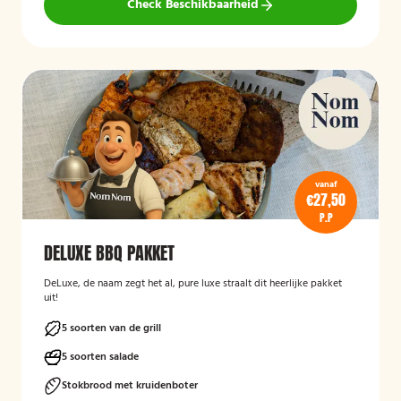
Check Beschikbaarheid
vanaf
€27,50
P.P
DELUXE BBQ PAKKET
DeLuxe, de naam zegt het al, pure luxe straalt dit heerlijke pakket
uit!
5 soorten van de grill
5 soorten salade
Stokbrood met kruidenboter