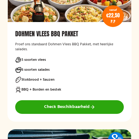
vanaf
€22,50
P.P
DOHMEN VLEES BBQ PAKKET
Proef ons standaard Dohmen Vlees BBQ Pakket, met heerlijke
salades.
5 soorten vlees
6 soorten salades
Stokbrood + Sauzen
BBQ + Borden en bestek
Check Beschikbaarheid