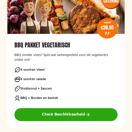
vanaf
€20,95
P.P
BBQ PAKKET VEGETARISCH
BBQ zonder vlees? Speciaal samengesteld voor de vegetariërs
onder ons!
4 soorten 'vlees'
4 soorten salade
Stokbrood + Sauzen
BBQ + Borden en bestek
Check Beschikbaarheid