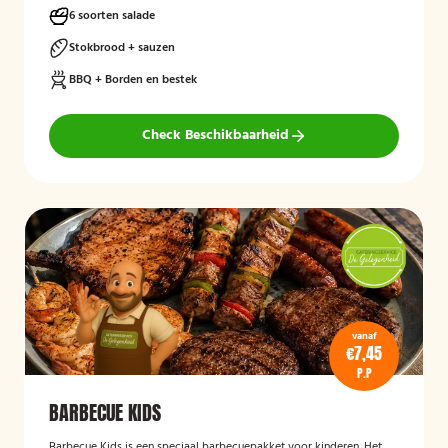
6 soorten salade
Stokbrood + sauzen
BBQ + Borden en bestek
Check Beschikbaarheid
vanaf
€7,45
P.P
BARBECUE KIDS
Barbecue Kids
is een speciaal barbecuepakket voor kinderen. Het