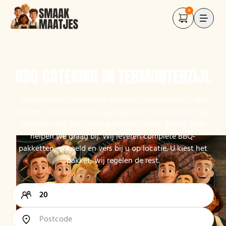
0
BBQ CATERING IN TERMUNTERZIJL
Organiseert u binnenkort een feest voor de buurt, een
tuinfeest of een borrel bij uw bedrijf in Termunterzijl? Dan
begrijpen wij dat je wilt genieten zonder gedoe. Daar
helpen we graag bij. Wij leveren complete BBQ-
pakketten, gekoeld en vers bij u op locatie. U kiest het
pakket, wij regelen de rest.