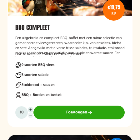
€19,75
P.P
BBQ COMPLEET
Een uitgebreid en compleet BBQ-buffet met een ruime selectie van
gemarineerde vleesgerechten, waaronder kip, varkensvlees, biefstuk
en saté. Aangevuld met diverse frisse salades, fruitsalade, stokbrood
met kruidenboter en een variatie aan koude en warme sauzen. Een
Ook te bestellen zonder borden en bestek!
luxe en veelzijdige barbecue-ervaring voor groepen en
evenementen.
9 soorten BBQ vlees
5 soorten salade
Stokbrood + sauzen
BBQ + Borden en bestek
Toevoegen