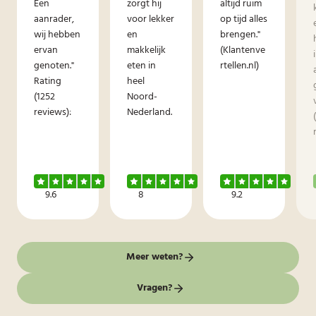
Een
zorgt hij
altijd ruim
aanrader,
voor lekker
op tijd alles
wij hebben
en
brengen."
ervan
makkelijk
(Klantenve
genoten."
eten in
rtellen.nl)
Rating
heel
(1252
Noord-
reviews):
Nederland.
9.6
8
9.2
Meer weten?
Vragen?