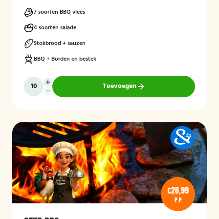
7 soorten BBQ vlees
4 soorten salade
Stokbrood + sauzen
BBQ + Borden en bestek
Toevoegen
€28,99
P.P