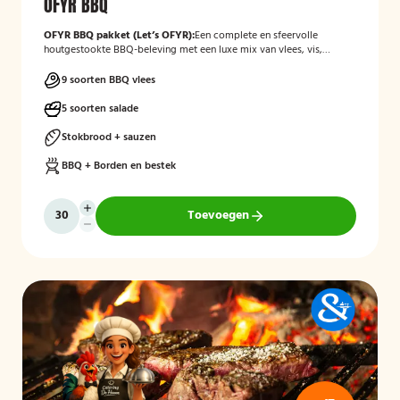
OFYR BBQ
OFYR BBQ pakket (Let’s OFYR):
Een complete en sfeervolle
houtgestookte BBQ-beleving met een luxe mix van vlees, vis,
groenten, salades en bijgerechten. Inclusief alle BBQ-
benodigdheden en volledig verzorgd in all-in pakket.
9 soorten BBQ vlees
5 soorten salade
Stokbrood + sauzen
BBQ + Borden en bestek
Toevoegen