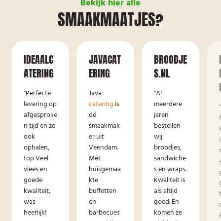
Bekijk hier alle
SMAAKMAATJES?
IDEAALC
JAVACAT
BROODJE
ATERING
ERING
S.NL
"Perfecte
Java
"Al
levering op
catering
is
meerdere
afgesproke
dé
jaren
n tijd en zo
smaakmak
bestellen
ook
er uit
wij
ophalen,
Veendam.
broodjes,
top Veel
Met
sandwiche
vlees en
huisgemaa
s en wraps.
goede
kte
Kwaliteit is
kwaliteit,
buffetten
als altijd
was
en
goed. En
heerlijk!
barbecues
komen ze