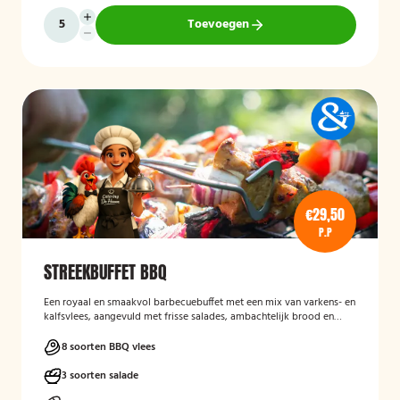
Toevoegen
€29,50
P.P
STREEKBUFFET BBQ
Een royaal en smaakvol barbecuebuffet met een mix van varkens- en
kalfsvlees, aangevuld met frisse salades, ambachtelijk brood en
diverse sausjes. Een complete BBQ-ervaring met pure,
streekgebonden smaken voor echte genieters.
8 soorten BBQ vlees
3 soorten salade