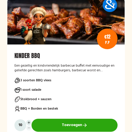
€12
P.P
KINDER BBQ
Een gezellig en kindvriendelijk barbecue buffet met eenvoudige en
geliefde gerechten zoals hamburgers, barbecue worst en
frikandellen. Aangevuld met stokbrood met kruidenboter, satésaus
en een frisse fruitsalade, plus een leuke kinderverrassing voor extra
3 soorten BBQ vlees
feestplezier.
1 soort salade
Stokbrood + sauzen
BBQ + Borden en bestek
Toevoegen