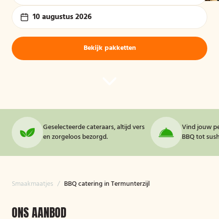
10 augustus 2026
Bekijk pakketten
Geselecteerde cateraars, altijd vers
Vind jouw pe
en zorgeloos bezorgd.
BBQ tot sushi
Smaakmaatjes
/
BBQ catering in Termunterzijl
ONS AANBOD