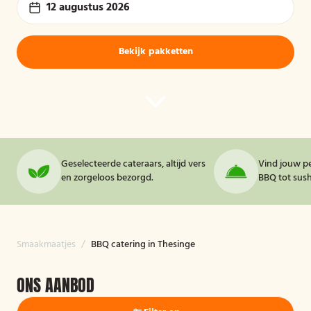
12 augustus 2026
Bekijk pakketten
Geselecteerde cateraars, altijd vers
Vind jouw pe
en zorgeloos bezorgd.
BBQ tot sushi
Smaakmaatjes
/
BBQ catering in Thesinge
ONS AANBOD