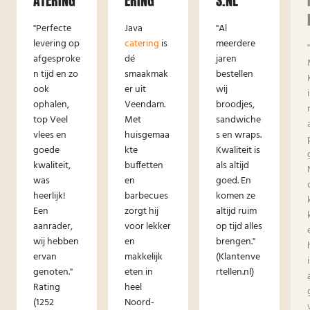
ATERING
ERING
S.NL
"Perfecte
Java
"Al
levering op
catering
is
meerdere
afgesproke
dé
jaren
n tijd en zo
smaakmak
bestellen
ook
er uit
wij
ophalen,
Veendam.
broodjes,
top Veel
Met
sandwiche
vlees en
huisgemaa
s en wraps.
goede
kte
Kwaliteit is
kwaliteit,
buffetten
als altijd
was
en
goed. En
heerlijk!
barbecues
komen ze
Een
zorgt hij
altijd ruim
aanrader,
voor lekker
op tijd alles
wij hebben
en
brengen."
ervan
makkelijk
(Klantenve
genoten."
eten in
rtellen.nl)
Rating
heel
(1252
Noord-