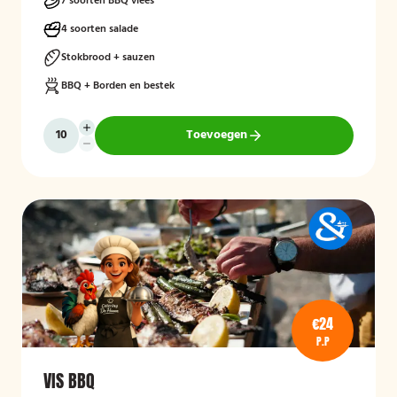
7 soorten BBQ vlees
4 soorten salade
Stokbrood + sauzen
BBQ + Borden en bestek
Toevoegen
€24
P.P
VIS BBQ