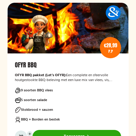
€28,99
P.P
OFYR BBQ
OFYR BBQ pakket (Let’s OFYR):
Een complete en sfeervolle
houtgestookte BBQ-beleving met een luxe mix van vlees, vis,
groenten, salades en bijgerechten. Inclusief alle BBQ-
benodigdheden en volledig verzorgd in all-in pakket.
9 soorten BBQ vlees
5 soorten salade
Stokbrood + sauzen
BBQ + Borden en bestek