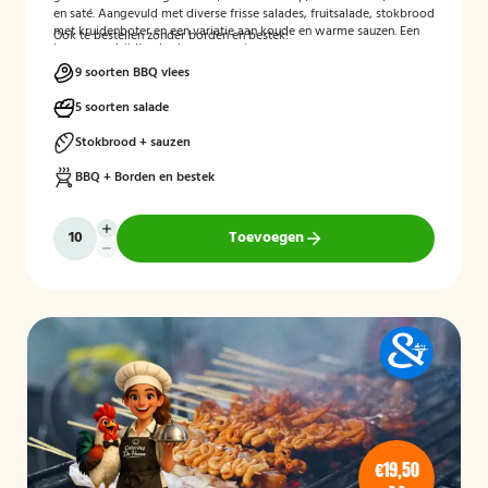
en saté. Aangevuld met diverse frisse salades, fruitsalade, stokbrood
met kruidenboter en een variatie aan koude en warme sauzen. Een
Ook te bestellen zonder borden en bestek!
luxe en veelzijdige barbecue-ervaring voor groepen en
evenementen.
9 soorten BBQ vlees
5 soorten salade
Stokbrood + sauzen
BBQ + Borden en bestek
Toevoegen
€19,50