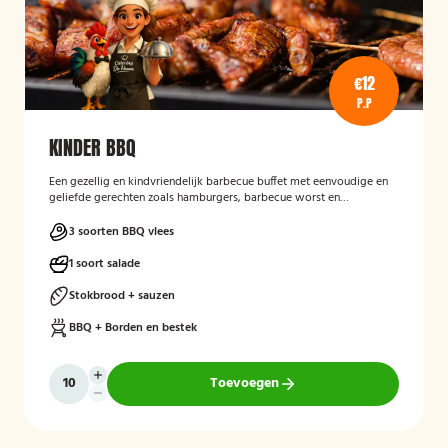
€12
P.P
KINDER BBQ
Een gezellig en kindvriendelijk barbecue buffet met eenvoudige en
geliefde gerechten zoals hamburgers, barbecue worst en
frikandellen. Aangevuld met stokbrood met kruidenboter, satésaus
en een frisse fruitsalade, plus een leuke kinderverrassing voor extra
3 soorten BBQ vlees
feestplezier.
1 soort salade
Stokbrood + sauzen
BBQ + Borden en bestek
Toevoegen