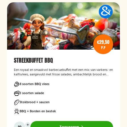
€29,50
P.P
STREEKBUFFET BBQ
Een royaal en smaakvol barbecuebuffet met een mix van varkens- en
kalfsvlees, aangevuld met frisse salades, ambachtelijk brood en
diverse sausjes. Een complete BBQ-ervaring met pure,
streekgebonden smaken voor echte genieters.
8 soorten BBQ vlees
3 soorten salade
Stokbrood + sauzen
BBQ + Borden en bestek