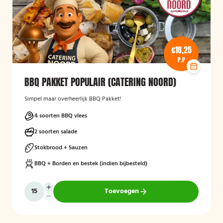
€18,25
P.P
BBQ PAKKET POPULAIR (CATERING NOORD)
Simpel maar overheerlijk BBQ Pakket!
4 soorten BBQ vlees
2 soorten salade
Stokbrood + Sauzen
BBQ + Borden en bestek (indien bijbesteld)
Toevoegen