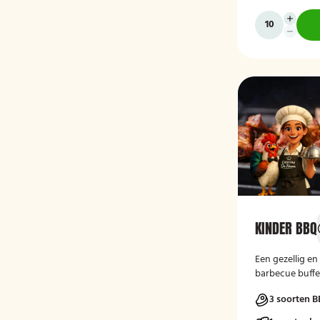
KINDER BBQ
Een gezellig en
barbecue buffe
geliefde gerec
3 soorten B
barbecue worst
Aangevuld met