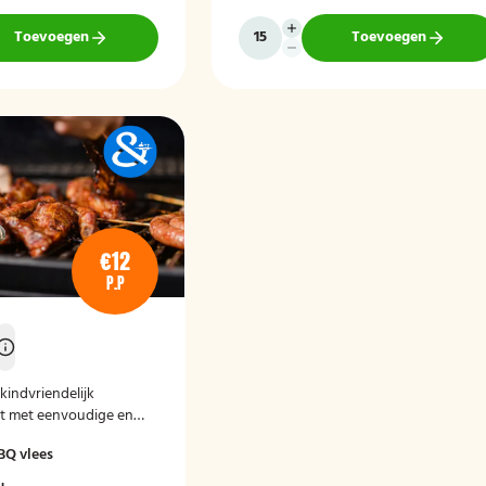
Toevoegen
Toevoegen
€12
P.P
 kindvriendelijk
t met eenvoudige en
hten zoals hamburgers,
BQ vlees
 en frikandellen.
 stokbrood met