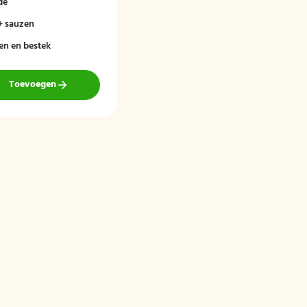
de
atésaus en een frisse
us een leuke
+ sauzen
ng voor extra
en en bestek
Toevoegen