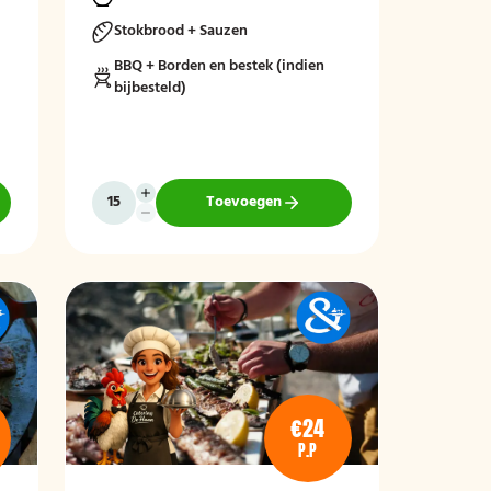
Stokbrood + Sauzen
BBQ + Borden en bestek (indien
bijbesteld)
Toevoegen
€24
P.P