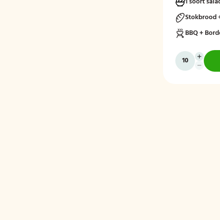
1 soort sala
kruidenboter, s
fruitsalade, pl
Stokbrood 
kinderverrassi
BBQ + Bord
feestplezier.