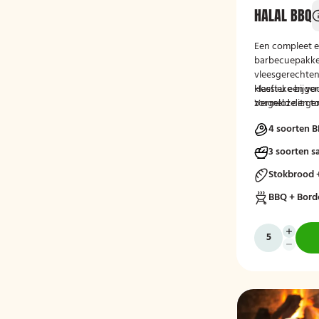
HALAL BBQ
Een compleet e
barbecuepakke
vleesgerechten,
klassieke bijge
Heeft u een voo
zorgeloze en t
Vermeld dit ge
kleine en grote
tijdens het afr
4 soorten B
3 soorten s
Stokbrood 
BBQ + Bord