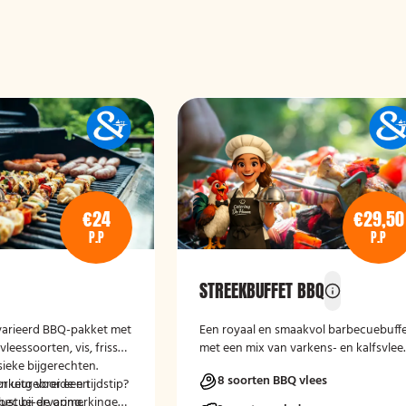
€24
€29,50
P.P
P.P
STREEKBUFFET BBQ
varieerd BBQ-pakket met
Een royaal en smaakvol barbecuebuff
eessoorten, vis, frisse
met een mix van varkens- en kalfsvlee
sieke bijgerechten.
aangevuld met frisse salades,
8 soorten BBQ vlees
en uitgebreide en
rkeur voor een tijdstip?
ambachtelijk brood en diverse sausjes
becue-ervaring.
rust bij de opmerkingen
Een complete BBQ-ervaring met pure,