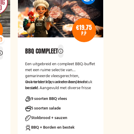
€19,75
P.P
BBQ COMPLEET
Een uitgebreid en compleet BBQ-buffet
met een ruime selectie van
gemarineerde vleesgerechten,
waaronder kip, varkensvlees, biefstuk
Ook te bestellen zonder borden en
en saté. Aangevuld met diverse frisse
bestek!
salades, fruitsalade, stokbrood met
9 soorten BBQ vlees
kruidenboter en een variatie aan koude
en warme sauzen. Een luxe en
5 soorten salade
veelzijdige barbecue-ervaring voor
groepen en evenementen.
Stokbrood + sauzen
BBQ + Borden en bestek