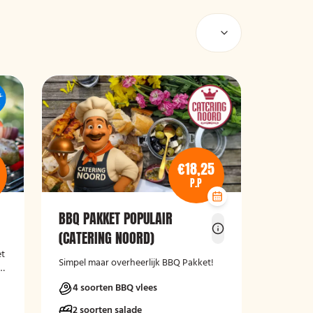
€18,25
P.P
BBQ PAKKET POPULAIR
(CATERING NOORD)
et
Simpel maar overheerlijk BBQ Pakket!
s,
4 soorten BBQ vlees
.
2 soorten salade