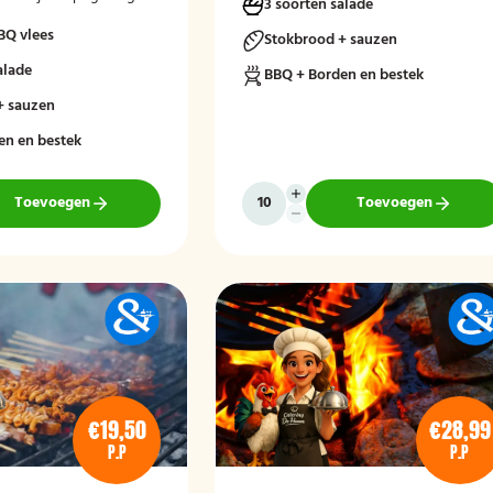
3 soorten salade
ekenen.
streekgebonden smaken voor echte
BQ vlees
genieters.
Stokbrood + sauzen
alade
BBQ + Borden en bestek
+ sauzen
en en bestek
Toevoegen
Toevoegen
€19,50
€28,99
P.P
P.P