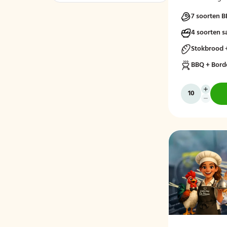
tijdens het afr
7 soorten B
4 soorten s
Stokbrood 
BBQ + Bord