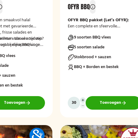
OFYR BBQ
n smaakvol halal
OFYR BBQ pakket (Let’s OFYR):
t met gevarieerde
Een complete en sfeervolle
 frisse salades en
houtgestookte BBQ-beleving met een
9 soorten BBQ vlees
rechten. Ideaal voor een
rkeur voor een tijdstip?
luxe mix van vlees, vis, groenten,
oegankelijke BBQ voor
rust bij de opmerkingen
salades en bijgerechten. Inclusief alle
5 soorten salade
re groepen.
ekenen.
BBQ-benodigdheden en volledig
BQ vlees
verzorgd in all-in pakket.
Stokbrood + sauzen
alade
BBQ + Borden en bestek
+ sauzen
en en bestek
Toevoegen
Toevoegen