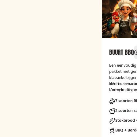
BUURT BBQ
Een eenvoudig
pakket met gem
klassieke bijge
informele barbe
Heeft u een voo
nodig hebt voor
Vermeld dit ge
tijdens het afr
7 soorten B
2 soorten s
Stokbrood 
BBQ + Bord