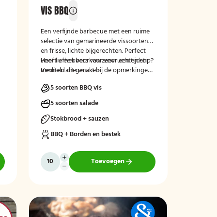
VIS BBQ
Een verfijnde barbecue met een ruime
selectie van gemarineerde vissoorten
en frisse, lichte bijgerechten. Perfect
voor liefhebbers van zeevruchten en
Heeft u een voorkeur voor een tijdstip?
mediterrane smaken.
Vermeld dit gerust bij de opmerkingen
tijdens het afrekenen.
5 soorten BBQ vis
5 soorten salade
Stokbrood + sauzen
BBQ + Borden en bestek
Toevoegen