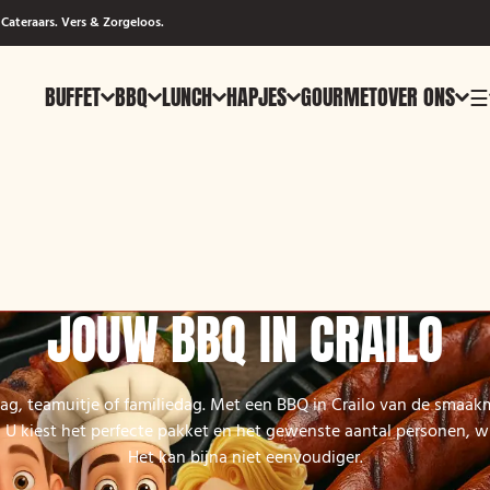
Cateraars. Vers & Zorgeloos.
BUFFET
BBQ
LUNCH
HAPJES
GOURMET
OVER ONS
☰
JOUW BBQ IN CRAILO
ag, teamuitje of familiedag. Met een BBQ in Crailo van de smaakm
U kiest het perfecte pakket en het gewenste aantal personen, wi
Het kan bijna niet eenvoudiger.