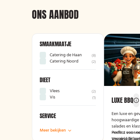
ONS AANBOD
SMAAKMAATJE
Catering de Haan
(
8
)
Catering Noord
(
2
)
DIEET
Vlees
(
2
)
Vis
(
1
)
LUXE BBQ
Een luxe en ge
SERVICE
hoogwaardige vl
salades en klas
Meer bekijken
Perfect voor e
Heeft u een voo
smaakvolle bar
Vermeld dit ge