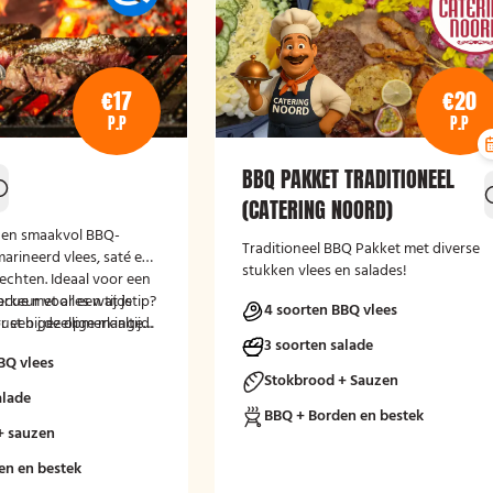
€17
€20
P.P
P.P
BBQ PAKKET TRADITIONEEL
(CATERING NOORD)
 en smaakvol BBQ-
Traditioneel BBQ Pakket met diverse
arineerd vlees, saté en
stukken vlees en salades!
rechten. Ideaal voor een
cue met alles wat je
rkeur voor een tijdstip?
4 soorten BBQ vlees
 een gezellige maaltijd.
rust bij de opmerkingen
ekenen.
3 soorten salade
BQ vlees
Stokbrood + Sauzen
alade
BBQ + Borden en bestek
+ sauzen
en en bestek