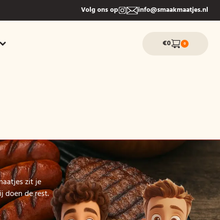
Volg ons op
info@smaakmaatjes.nl
€0
0
aatjes zit je
j doen de rest.