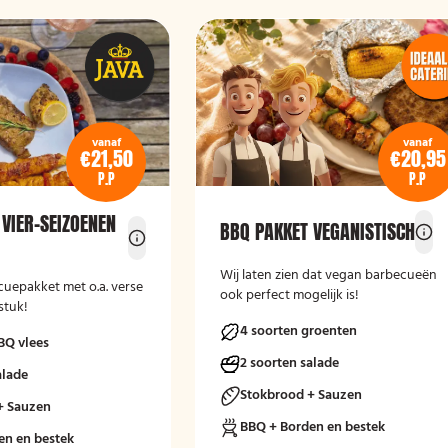
vanaf
vanaf
€21,50
€20,95
P.P
P.P
 VIER-SEIZOENEN
BBQ PAKKET VEGANISTISCH
Wij laten zien dat vegan barbecueën
cuepakket met o.a. verse
ook perfect mogelijk is!
stuk!
4 soorten groenten
BQ vlees
2 soorten salade
alade
Stokbrood + Sauzen
+ Sauzen
BBQ + Borden en bestek
en en bestek