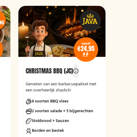
vanaf
€24,95
P.P
CHRISTMAS BBQ (JC)
Genieten van een barbecuepakket met
een overheerlijk shaslick!
6 soorten BBQ vlees
2 soorten salade + 5 bijgerechten
Stokbrood + Sauzen
Borden en bestek