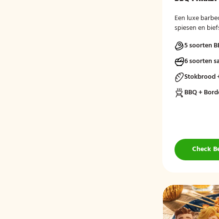
Een luxe barbe
spiesen en bief
5 soorten B
6 soorten s
Stokbrood 
BBQ + Bord
Check B