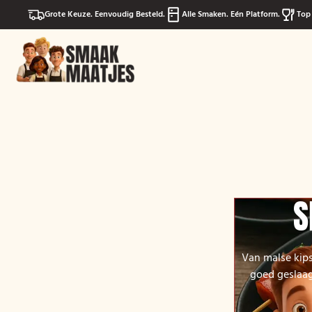
Grote Keuze. Eenvoudig Besteld.
Alle Smaken. Eén Platform.
Top 
S
Van malse kips
goed geslaag