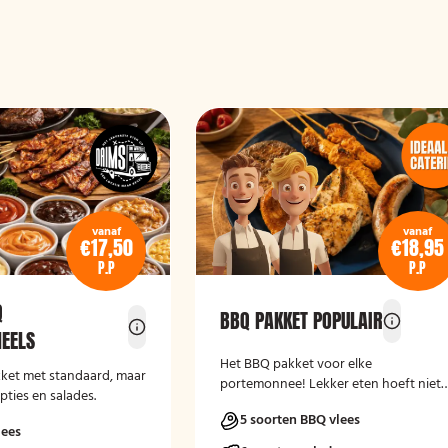
vanaf
vanaf
€17,50
€18,95
P.P
P.P
Q
BBQ PAKKET POPULAIR
EELS
Het BBQ pakket voor elke
kket met standaard, maar
portemonnee! Lekker eten hoeft niet
pties en salades.
duur te zijn.
5 soorten BBQ vlees
lees