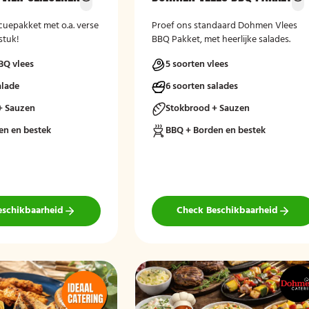
cuepakket met o.a. verse
Proef ons standaard Dohmen Vlees
stuk!
BBQ Pakket, met heerlijke salades.
BQ vlees
5 soorten vlees
alade
6 soorten salades
+ Sauzen
Stokbrood + Sauzen
en en bestek
BBQ + Borden en bestek
eschikbaarheid
Check Beschikbaarheid