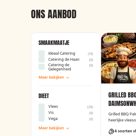
ONS AANBOD
SMAAKMAATJE
Ideaal Catering
(
14
)
Catering de Haan
(
8
)
Catering de
(
8
)
Gelegenheid
Meer bekijken
GRILLED BB
DIEET
DAIMSONWH
Vlees
(
28
)
Vis
(
8
)
Grilled BBQ Pa
Vega
(
6
)
heerlijke vleeso
Meer bekijken
4 soorten v