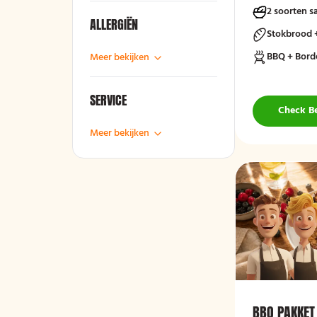
2 soorten s
ALLERGIËN
Stokbrood 
BBQ + Bord
Meer bekijken
SERVICE
Check B
Meer bekijken
BBQ PAKKET