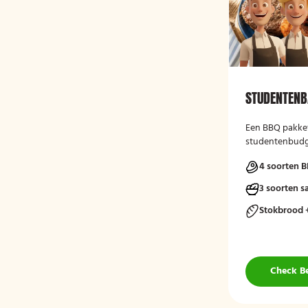
STUDENTENB
Een BBQ pakket
studentenbudge
studenten).
4 soorten B
3 soorten s
Stokbrood 
Check B