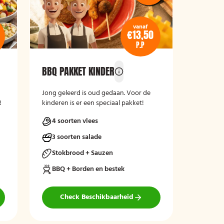
vanaf
€13,50
P.P
BBQ PAKKET KINDER
n
Jong geleerd is oud gedaan. Voor de
!
kinderen is er een speciaal pakket!
4 soorten vlees
3 soorten salade
Stokbrood + Sauzen
BBQ + Borden en bestek
Check Beschikbaarheid