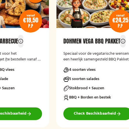
vanaf
vanaf
€18,50
€24,25
P.P
P.P
ARBECUE
DOHMEN VEGA BBQ PAKKET
 voor het
Speciaal voor de vegatarische wense
t (te bestellen vanaf 50
een heerlijk samengesteld BBQ Pakket
BQ vlees
4 soorten vlees
alade
5 soorten salades
+ Sauzen
Stokbrood + Sauzen
BBQ + Borden en bestek
eschikbaarheid
Check Beschikbaarheid