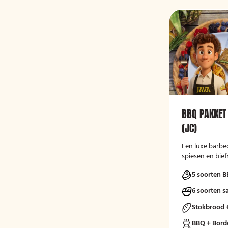
BBQ PAKKET
(JC)
Een luxe barbe
spiesen en bief
5 soorten B
6 soorten s
Stokbrood 
BBQ + Bord