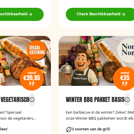
eschikbaarheid
Check Beschikbaarheid
vanaf
vanaf
€20,95
€25
P.P
P.P
 VEGETARISCH
WINTER BBQ PAKKET BASIS
es? Speciaal
Een barbecue in de winter? Zeker! Me
oor de vegetariërs
onze Winter BBQ pakketten wordt elk
feest warm en sfeervol. Of je nu kiest
lees'
3 soorten van de grill
voor een compleet verzorgde BBQ me