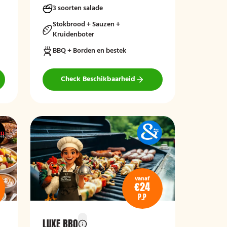
3 soorten salade
Stokbrood + Sauzen +
Kruidenboter
BBQ + Borden en bestek
Check Beschikbaarheid
vanaf
€24
P.P
LUXE BBQ