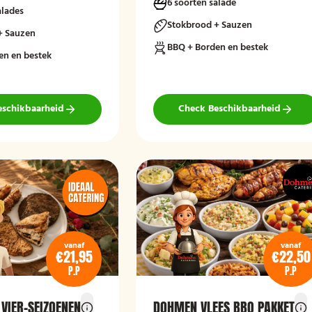
6 soorten salade
alades
Stokbrood + Sauzen
+ Sauzen
BBQ + Borden en bestek
en en bestek
eschikbaarheid
Check Beschikbaarheid
vanaf
vanaf
€21,95
€22,50
P.P
P.P
 VIER-SEIZOENEN
DOHMEN VLEES BBQ PAKKET