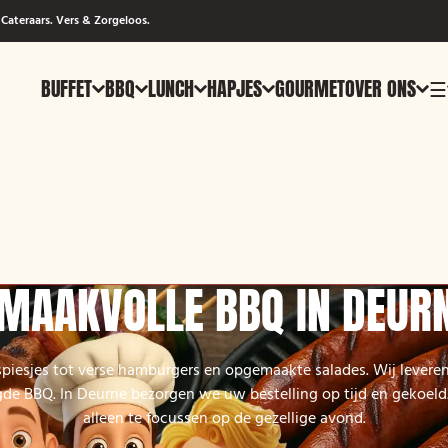
Cateraars. Vers & Zorgeloos.
BUFFET
BBQ
LUNCH
HAPJES
GOURMET
OVER ONS
☰
MAAKVOLLE BBQ IN DEUR
piesjes tot verse hamburgers en opgemaakte salades. Wij leveren
de BBQ. In Deurne bezorgen we uw bestelling op tijd en gekoeld.
alleen te focussen op de gezellige avond.