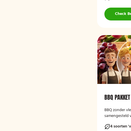
Check B
BBQ PAKKET
BBQ zonder vle
samengesteld v
onder ons!
4 soorten 'v