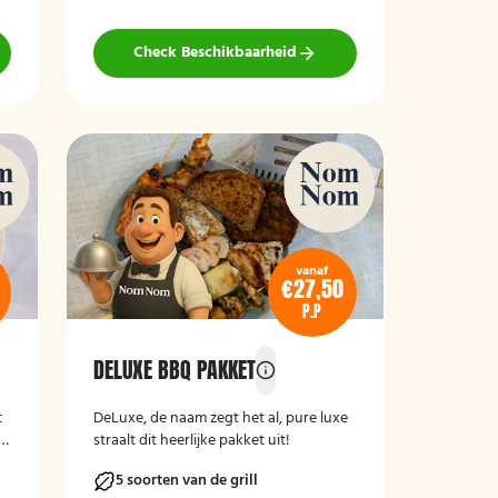
Check Beschikbaarheid
vanaf
€27,50
P.P
DELUXE BBQ PAKKET
t
DeLuxe, de naam zegt het al, pure luxe
straalt dit heerlijke pakket uit!
5 soorten van de grill
t