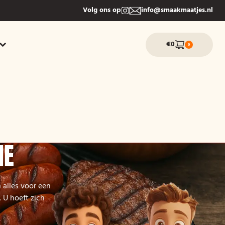
Volg ons op
info@smaakmaatjes.nl
€0
0
NE
 alles voor een
 U hoeft zich