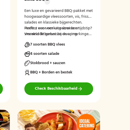
Een luxe en gevarieerd BBQ-pakket met
hoogwaardige vleessoorten, vis, frisse
salades en klassieke bijgerechten.
Perfect voor een uitgebreide en
Heeft u een voorkeur voor een tijdstip?
smaakvolle barbecue-ervaring.
Vermeld dit gerust bij de opmerkingen
tijdens het afrekenen.
7 soorten BBQ vlees
4 soorten salade
Stokbrood + sauzen
BBQ + Borden en bestek
Check Beschikbaarheid