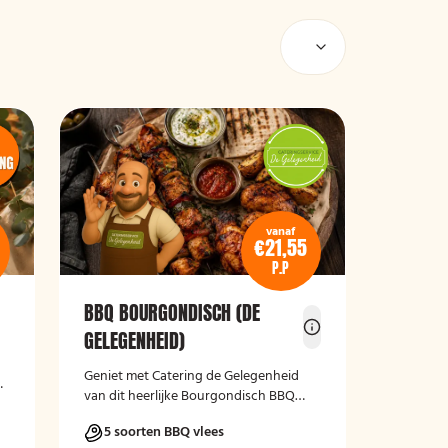
vanaf
€21,55
P.P
BBQ BOURGONDISCH (DE
GELEGENHEID)
Geniet met Catering de Gelegenheid
van dit heerlijke Bourgondisch BBQ
Pakket.
5 soorten BBQ vlees