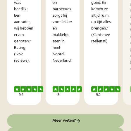
was
en
goed. En
heerlijk!
barbecues
komen ze
Een
zorgt hij
altijd ruim
aanrader,
voor lekker
op tijd alles
wij hebben
en
brengen."
ervan
makkelijk
(Klantenve
genoten."
eten in
rtellen.nl)
Rating
heel
(1252
Noord-
reviews):
Nederland.
9.6
8
9.2
Meer weten?