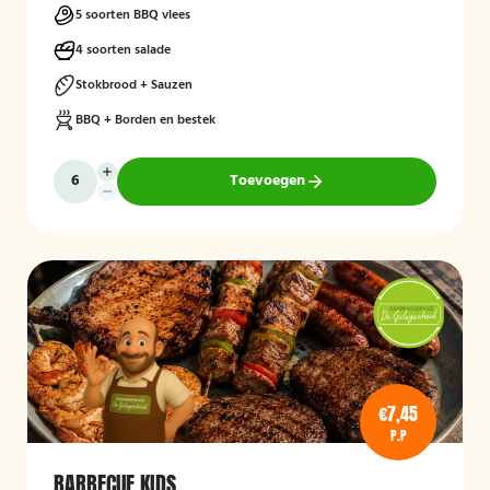
5 soorten BBQ vlees
4 soorten salade
Stokbrood + Sauzen
BBQ + Borden en bestek
Toevoegen
€7,45
P.P
BARBECUE KIDS