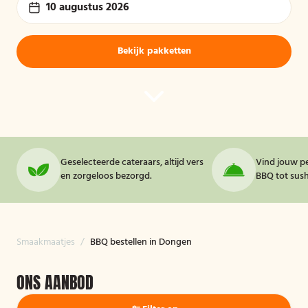
10 augustus 2026
Bekijk pakketten
Geselecteerde cateraars, altijd vers
Vind jouw pe
en zorgeloos bezorgd.
BBQ tot sushi
Smaakmaatjes
/
BBQ bestellen in Dongen
ONS AANBOD