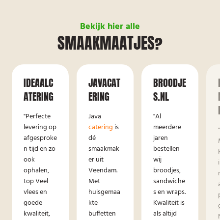
Bekijk hier alle
SMAAKMAATJES?
IDEAALC
JAVACAT
BROODJE
ATERING
ERING
S.NL
"Perfecte
Java
"Al
levering op
catering
is
meerdere
afgesproke
dé
jaren
n tijd en zo
smaakmak
bestellen
ook
er uit
wij
ophalen,
Veendam.
broodjes,
top Veel
Met
sandwiche
vlees en
huisgemaa
s en wraps.
goede
kte
Kwaliteit is
kwaliteit,
buffetten
als altijd