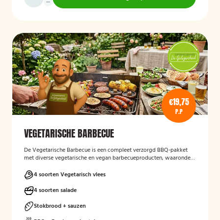
€19,75
P.P
VEGETARISCHE BARBECUE
De Vegetarische Barbecue is een compleet verzorgd BBQ-pakket
met diverse vegetarische en vegan barbecueproducten, waaronder
een wortel-pompoenburger, vegetarische spies, vegan
garnalenalternatief en groenteburger. Het arrangement wordt
4 soorten Vegetarisch vlees
aangevuld met verschillende salades, sauzen, vers afgebakken
stokbrood en kruidenboter. De barbecue, borden en het bestek zijn
4 soorten salade
inbegrepen, en de cateringservice verzorgt zowel de bezorging als
het ophalen van de materialen.
Stokbrood + sauzen