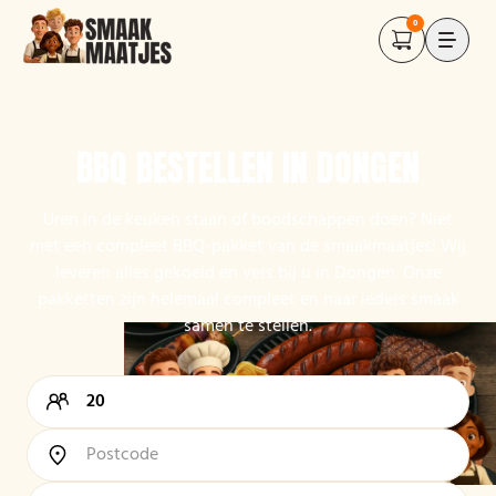
0
BBQ BESTELLEN IN DONGEN
Uren in de keuken staan of boodschappen doen? Niet
met een compleet BBQ-pakket van de smaakmaatjes! Wij
leveren alles gekoeld en vers bij u in Dongen. Onze
pakketten zijn helemaal compleet en naar ieders smaak
samen te stellen.