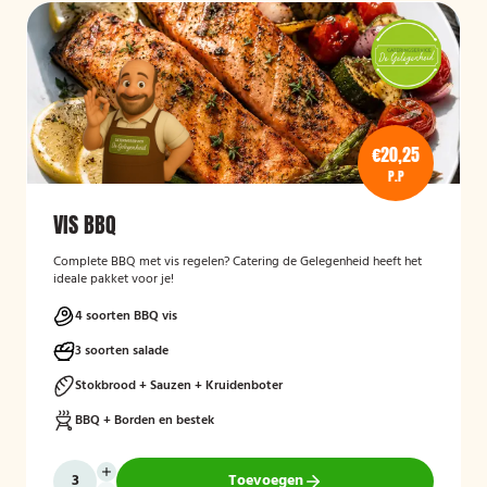
€20,25
P.P
VIS BBQ
Complete BBQ met vis regelen? Catering de Gelegenheid heeft het
ideale pakket voor je!
4 soorten BBQ vis
3 soorten salade
Stokbrood + Sauzen + Kruidenboter
BBQ + Borden en bestek
Toevoegen