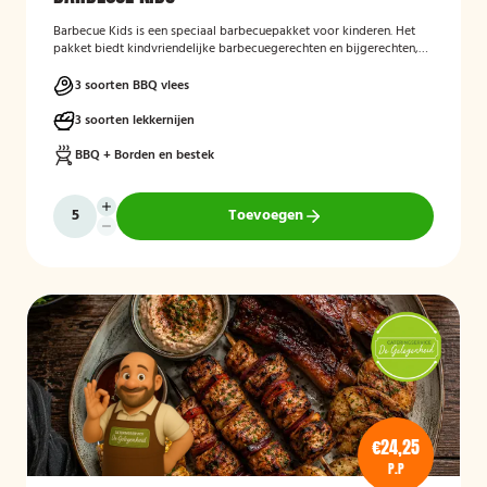
Barbecue Kids
is een speciaal barbecuepakket voor kinderen. Het
pakket biedt kindvriendelijke barbecuegerechten en bijgerechten,
zodat ook de jongste gasten kunnen genieten van een complete
BBQ-ervaring tijdens een feest, familiedag of andere gelegenheid.
3 soorten BBQ vlees
3 soorten lekkernijen
BBQ + Borden en bestek
Toevoegen
€24,25
P.P