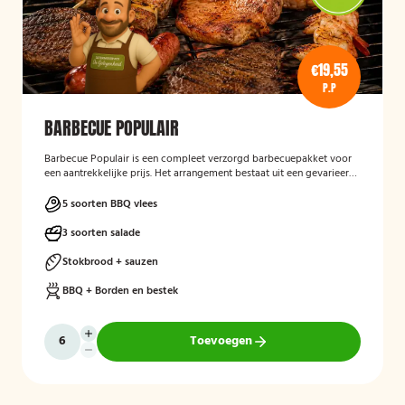
€19,55
P.P
BARBECUE POPULAIR
Barbecue Populair
is een compleet verzorgd barbecuepakket voor
een aantrekkelijke prijs. Het arrangement bestaat uit een gevarieerde
selectie barbecuevlees, verse salades, sauzen en vers afgebakken
stokbrood. Daarnaast worden barbecue, borden en bestek
5 soorten BBQ vlees
meegeleverd en weer opgehaald, zodat gasten zorgeloos kunnen
genieten van een gezellige barbecue.
3 soorten salade
Stokbrood + sauzen
BBQ + Borden en bestek
Toevoegen