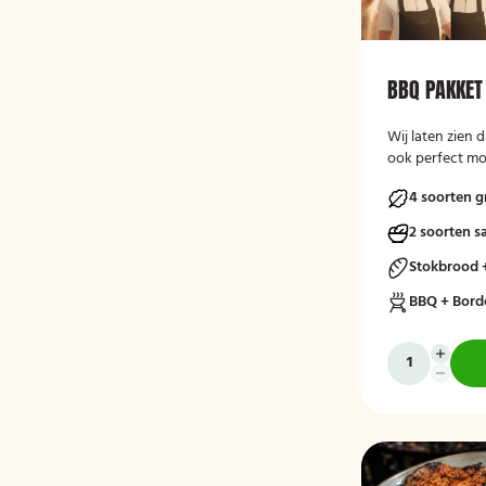
BBQ PAKKET
Wij laten zien
ook perfect mog
4 soorten 
2 soorten s
Stokbrood 
BBQ + Bord