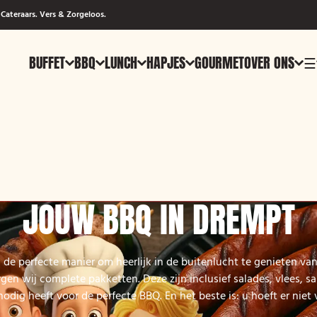
Cateraars. Vers & Zorgeloos.
BUFFET
BBQ
LUNCH
HAPJES
GOURMET
OVER ONS
☰
JOUW BBQ IN DREMPT
 de perfecte manier om heerlijk in de buitenlucht te genieten van
en wij complete pakketten. Deze zijn inclusief salades, vlees, 
nodig heeft voor de perfecte BBQ. En het beste is: u hoeft er niet v