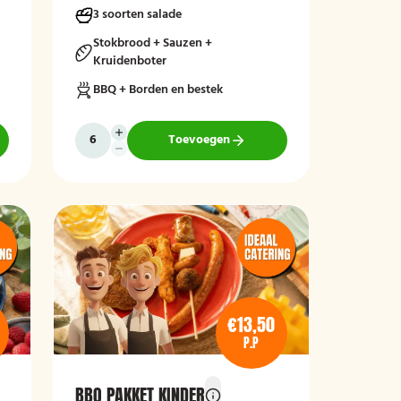
3 soorten salade
Stokbrood + Sauzen +
Kruidenboter
BBQ + Borden en bestek
Toevoegen
€13,50
P.P
BBQ PAKKET KINDER