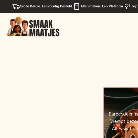
Grote Keuze. Eenvoudig Besteld.
Alle Smaken. Eén Platform.
Top 
Barbecueën is
Drempt bezorg
Alles wat u 