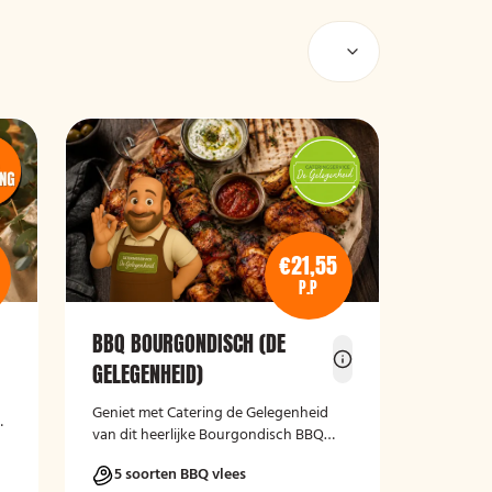
€21,55
P.P
BBQ BOURGONDISCH (DE
GELEGENHEID)
Geniet met Catering de Gelegenheid
van dit heerlijke Bourgondisch BBQ
Pakket.
5 soorten BBQ vlees