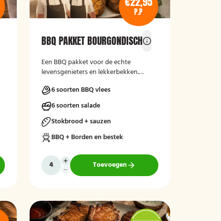
€22,95
P.P
BBQ PAKKET BOURGONDISCH
Een BBQ pakket voor de echte
levensgenieters en lekkerbekken.
Bourgondisch genieten!
6 soorten BBQ vlees
6 soorten salade
Stokbrood + sauzen
BBQ + Borden en bestek
Toevoegen