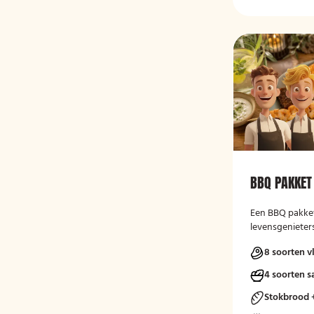
BBQ PAKKET
Een BBQ pakket
levensgenieter
Bourgondisch g
8 soorten v
4 soorten s
Stokbrood 