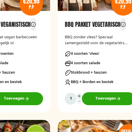
€20,95
€20,95
P.P
P.P
 VEGANISTISCH
BBQ PAKKET VEGETARISCH
 dat vegan barbecueën
BBQ zonder vlees? Speciaal
elijk is!
samengesteld voor de vegetariërs
onder ons!
groenten
4 soorten 'vlees'
alade
4 soorten salade
+ Sauzen
Stokbrood + Sauzen
en en bestek
BBQ + Borden en bestek
Toevoegen
Toevoegen