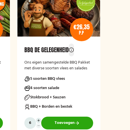
€26,35
P.P
BBQ DE GELEGENHEID
t
Ons eigen samengestelde BBQ Pakket
met diverse soorten vlees en salades
5 soorten BBQ vlees
4 soorten salade
Stokbrood + Sauzen
BBQ + Borden en bestek
Toevoegen