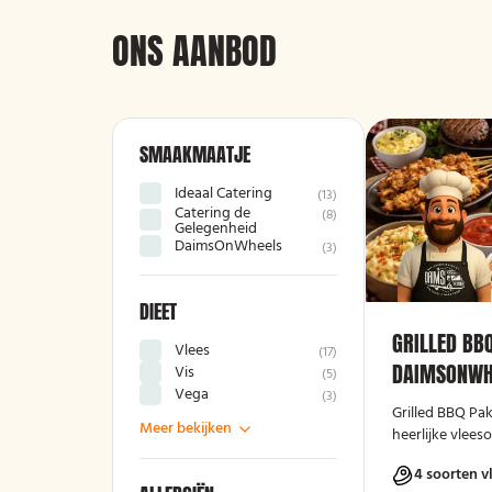
ONS AANBOD
SMAAKMAATJE
Ideaal Catering
(
13
)
Catering de
(
8
)
Gelegenheid
DaimsOnWheels
(
3
)
DIEET
GRILLED BB
Vlees
(
17
)
DAIMSONWH
Vis
(
5
)
Vega
(
3
)
Grilled BBQ Pa
Meer bekijken
heerlijke vleeso
4 soorten v