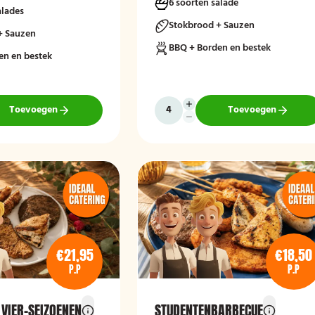
6 soorten salade
alades
Stokbrood + Sauzen
+ Sauzen
BBQ + Borden en bestek
en en bestek
Toevoegen
Toevoegen
€21,95
€18,50
P.P
P.P
 VIER-SEIZOENEN
STUDENTENBARBECUE