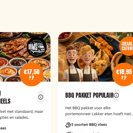
€17,50
€18,95
P.P
P.P
Q
BBQ PAKKET POPULAIR
EELS
Het BBQ pakket voor elke
kket met standaard, maar
portemonnee! Lekker eten hoeft niet
pties en salades.
duur te zijn.
5 soorten BBQ vlees
lees