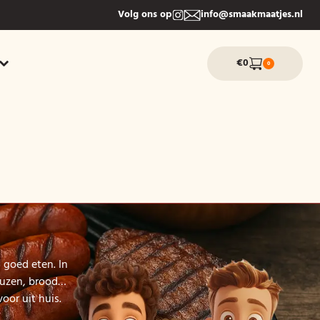
Volg ons op
info@smaakmaatjes.nl
€0
0
 goed eten. In
sauzen, brood…
oor uit huis.