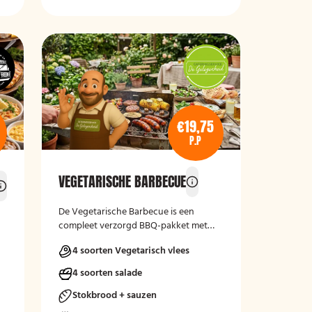
€19,75
P.P
VEGETARISCHE BARBECUE
De Vegetarische Barbecue is een
compleet verzorgd BBQ-pakket met
diverse vegetarische en vegan
4 soorten Vegetarisch vlees
barbecueproducten, waaronder een
wortel-pompoenburger, vegetarische
4 soorten salade
spies, vegan garnalenalternatief en
groenteburger. Het arrangement wordt
Stokbrood + sauzen
aangevuld met verschillende salades,