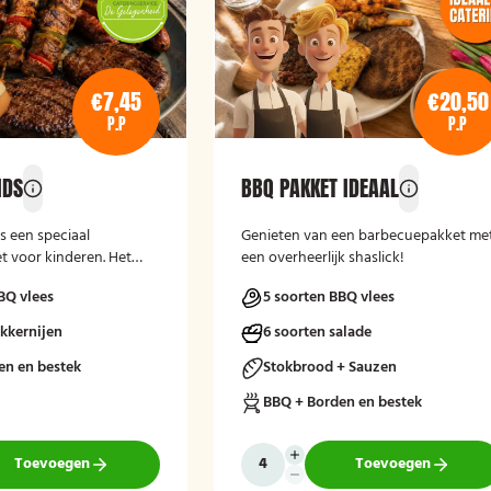
€7,45
€20,50
P.P
P.P
IDS
BBQ PAKKET IDEAAL
s een speciaal
Genieten van een barbecuepakket me
 voor kinderen. Het
een overheerlijk shaslick!
ndvriendelijke
BQ vlees
5 soorten BBQ vlees
ten en bijgerechten,
ongste gasten kunnen
ekkernijen
6 soorten salade
een complete BBQ-
s een feest, familiedag of
en en bestek
Stokbrood + Sauzen
heid.
BBQ + Borden en bestek
Toevoegen
Toevoegen