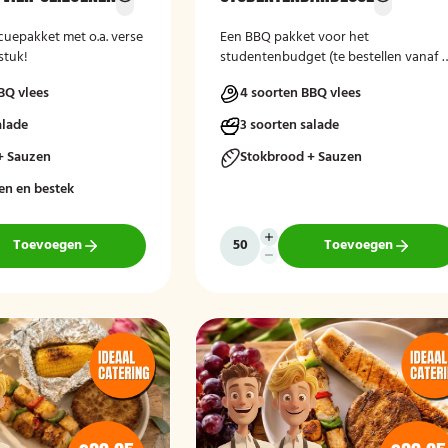
cuepakket met o.a. verse
Een BBQ pakket voor het
stuk!
studentenbudget (te bestellen vanaf 
studenten).
BQ vlees
4 soorten BBQ vlees
alade
3 soorten salade
+ Sauzen
Stokbrood + Sauzen
en en bestek
Toevoegen
Toevoegen