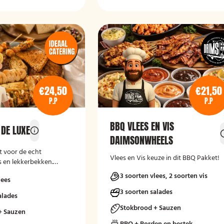
€24,50
€21,50
P.P
P.P
BBQ VLEES EN VIS
 DE LUXE
DAIMSONWHEELS
 voor de echt
Vlees en Vis keuze in dit BBQ Pakket!
s en lekkerbekken.
enieten!!
3 soorten vlees, 2 soorten vis
lees
3 soorten salades
alades
Stokbrood + Sauzen
+ Sauzen