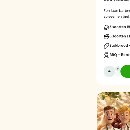
Een luxe barbe
spiesen en bief
5 soorten B
6 soorten s
Stokbrood 
BBQ + Bord