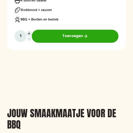
stokbrood en kruidenboter. De barbecue, borden en het bestek zijn
4 soorten salade
inbegrepen, en de cateringservice verzorgt zowel de bezorging als
het ophalen van de materialen.
Stokbrood + sauzen
BBQ + Borden en bestek
Toevoegen
JOUW SMAAKMAATJE VOOR DE
BBQ