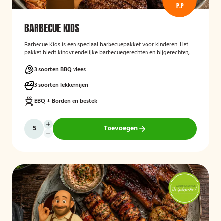
P.P
BARBECUE KIDS
Barbecue Kids
is een speciaal barbecuepakket voor kinderen. Het
pakket biedt kindvriendelijke barbecuegerechten en bijgerechten,
zodat ook de jongste gasten kunnen genieten van een complete
BBQ-ervaring tijdens een feest, familiedag of andere gelegenheid.
3 soorten BBQ vlees
3 soorten lekkernijen
BBQ + Borden en bestek
Toevoegen