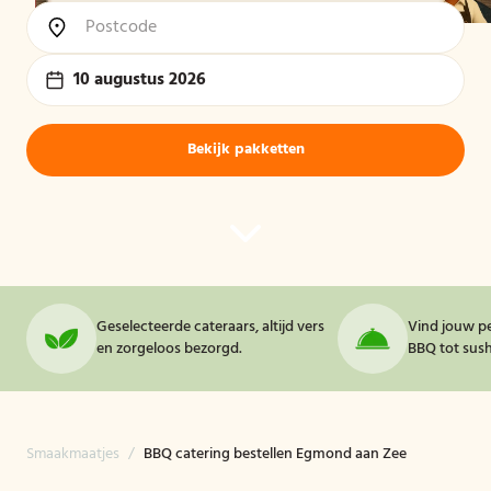
10 augustus 2026
Bekijk pakketten
Geselecteerde cateraars, altijd vers
Vind jouw pe
en zorgeloos bezorgd.
BBQ tot sushi
Smaakmaatjes
/
BBQ catering bestellen Egmond aan Zee