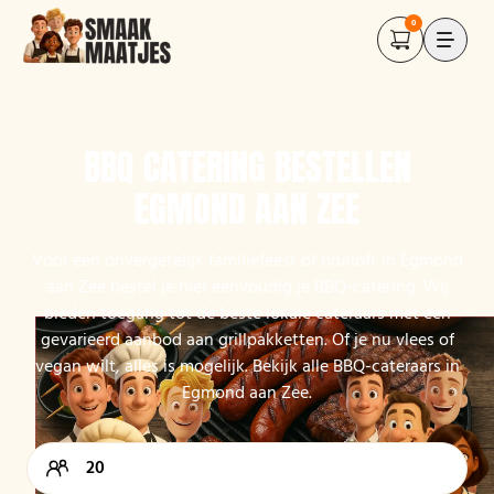
0
BBQ CATERING BESTELLEN
EGMOND AAN ZEE
Voor een onvergetelijk familiefeest of bruiloft in Egmond
aan Zee bestel je hier eenvoudig je BBQ-catering. Wij
bieden toegang tot de beste lokale cateraars met een
gevarieerd aanbod aan grillpakketten. Of je nu vlees of
vegan wilt, alles is mogelijk. Bekijk alle BBQ-cateraars in
Egmond aan Zee.