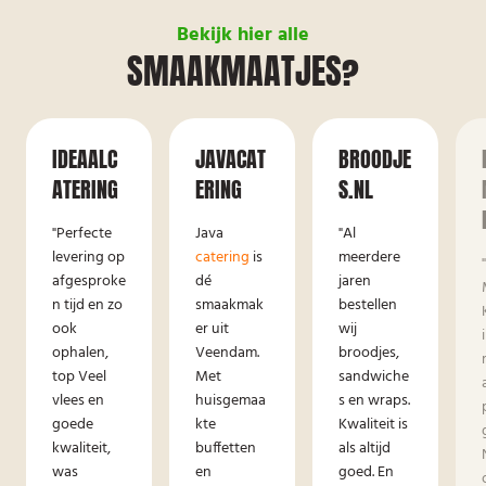
Bekijk hier alle
SMAAKMAATJES?
IDEAALC
JAVACAT
BROODJE
ATERING
ERING
S.NL
"Perfecte
Java
"Al
levering op
catering
is
meerdere
afgesproke
dé
jaren
n tijd en zo
smaakmak
bestellen
ook
er uit
wij
ophalen,
Veendam.
broodjes,
top Veel
Met
sandwiche
vlees en
huisgemaa
s en wraps.
goede
kte
Kwaliteit is
kwaliteit,
buffetten
als altijd
was
en
goed. En