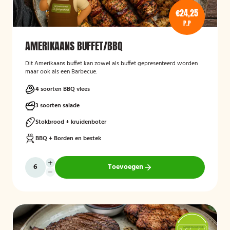
€24,25
P.P
AMERIKAANS BUFFET/BBQ
Dit Amerikaans buffet kan zowel als buffet gepresenteerd worden
maar ook als een Barbecue.
4 soorten BBQ vlees
3 soorten salade
Stokbrood + kruidenboter
BBQ + Borden en bestek
Toevoegen