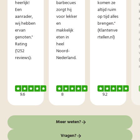
heerlijk!
barbecues
komen ze
Een
zorgt hij
altijd ruim
aanrader,
voor lekker
op tijd alles
wij hebben
en
brengen."
ervan
makkelijk
(Klantenve
genoten."
eten in
rtellen.nl)
Rating
heel
(1252
Noord-
reviews):
Nederland.
9.6
8
9.2
Meer weten?
Vragen?