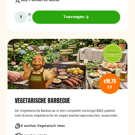
BBQ + Borden en bestek
Toevoegen
€19,75
P.P
VEGETARISCHE BARBECUE
De Vegetarische Barbecue is een compleet verzorgd BBQ-pakket
met diverse vegetarische en vegan barbecueproducten, waaronder
een wortel-pompoenburger, vegetarische spies, vegan
garnalenalternatief en groenteburger. Het arrangement wordt
4 soorten Vegetarisch vlees
aangevuld met verschillende salades, sauzen, vers afgebakken