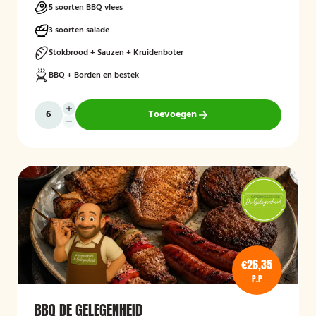
5 soorten BBQ vlees
3 soorten salade
Stokbrood + Sauzen + Kruidenboter
BBQ + Borden en bestek
Toevoegen
€26,35
P.P
BBQ DE GELEGENHEID