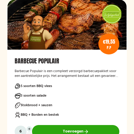
€19,55
P.P
BARBECUE POPULAIR
Barbecue Populair
is een compleet verzorgd barbecuepakket voor
een aantrekkelijke prijs. Het arrangement bestaat uit een gevarieerde
selectie barbecuevlees, verse salades, sauzen en vers afgebakken
stokbrood. Daarnaast worden barbecue, borden en bestek
5 soorten BBQ vlees
meegeleverd en weer opgehaald, zodat gasten zorgeloos kunnen
genieten van een gezellige barbecue.
3 soorten salade
Stokbrood + sauzen
BBQ + Borden en bestek
Toevoegen