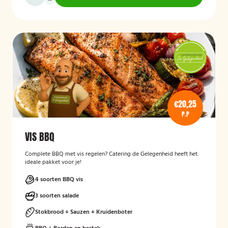
€20,25
P.P
VIS BBQ
Complete BBQ met vis regelen? Catering de Gelegenheid heeft het
ideale pakket voor je!
4 soorten BBQ vis
3 soorten salade
Stokbrood + Sauzen + Kruidenboter