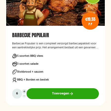
€19,55
P.P
BARBECUE POPULAIR
Barbecue Populair
is een compleet verzorgd barbecuepakket voor
een aantrekkelijke prijs. Het arrangement bestaat uit een gevarieerde
selectie barbecuevlees, verse salades, sauzen en vers afgebakken
stokbrood. Daarnaast worden barbecue, borden en bestek
5 soorten BBQ vlees
meegeleverd en weer opgehaald, zodat gasten zorgeloos kunnen
genieten van een gezellige barbecue.
3 soorten salade
Stokbrood + sauzen
BBQ + Borden en bestek
Toevoegen