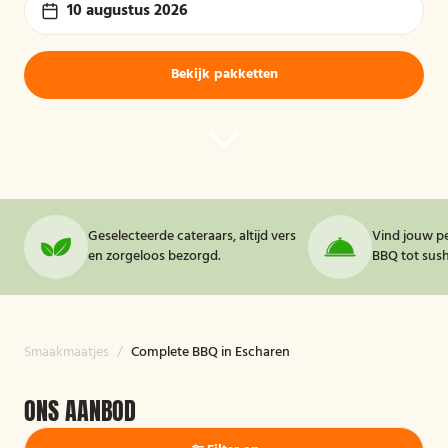
10 augustus 2026
Bekijk pakketten
Geselecteerde cateraars, altijd vers
Vind jouw pe
en zorgeloos bezorgd.
BBQ tot sushi
Smaakmaatjes
/
Complete BBQ in Escharen
ONS AANBOD