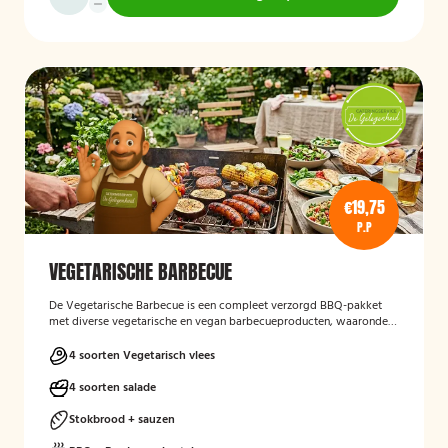
€19,75
P.P
VEGETARISCHE BARBECUE
De Vegetarische Barbecue is een compleet verzorgd BBQ-pakket
met diverse vegetarische en vegan barbecueproducten, waaronder
een wortel-pompoenburger, vegetarische spies, vegan
garnalenalternatief en groenteburger. Het arrangement wordt
4 soorten Vegetarisch vlees
aangevuld met verschillende salades, sauzen, vers afgebakken
stokbrood en kruidenboter. De barbecue, borden en het bestek zijn
4 soorten salade
inbegrepen, en de cateringservice verzorgt zowel de bezorging als
het ophalen van de materialen.
Stokbrood + sauzen