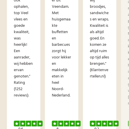
ook
er uit
wij
ophalen,
Veendam.
broodjes,
top Veel
Met
sandwiche
vlees en
huisgemaa
s en wraps.
goede
kte
Kwaliteit is
kwaliteit,
buffetten
als altijd
was
en
goed. En
heerlijk!
barbecues
komen ze
Een
zorgt hij
altijd ruim
aanrader,
voor lekker
op tijd alles
wij hebben
en
brengen."
ervan
makkelijk
(Klantenve
genoten."
eten in
rtellen.nl)
Rating
heel
(1252
Noord-
reviews):
Nederland.