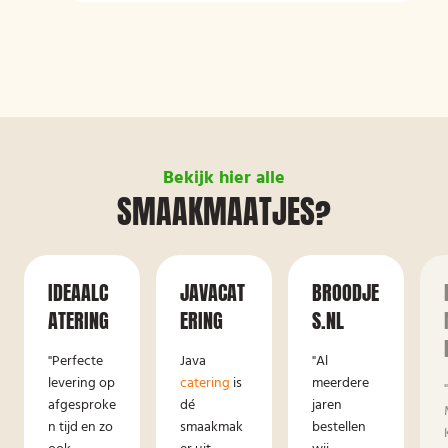
Bekijk hier alle
SMAAKMAATJES?
IDEAALC
JAVACAT
BROODJE
ATERING
ERING
S.NL
"Perfecte
Java
"Al
levering op
catering
is
meerdere
afgesproke
dé
jaren
n tijd en zo
smaakmak
bestellen