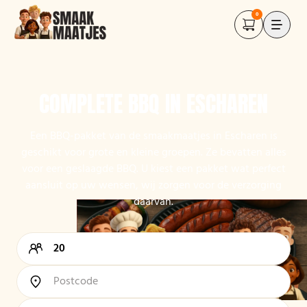
0
COMPLETE BBQ IN ESCHAREN
Een BBQ-pakket van de smaakmaatjes in Escharen is
geschikt voor grote en kleine groepen. Ze bevatten alles
voor een geslaagde BBQ. U kiest een pakket wat perfect
aansluit op uw wensen, wij zorgen voor de verzorging
daarvan.