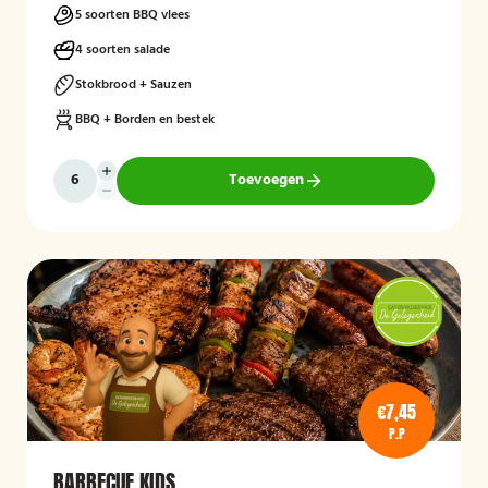
5 soorten BBQ vlees
4 soorten salade
Stokbrood + Sauzen
BBQ + Borden en bestek
Toevoegen
€7,45
P.P
BARBECUE KIDS