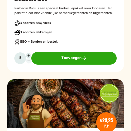
Barbecue Kids
is een speciaal barbecuepakket voor kinderen. Het
pakket biedt kindvriendelijke barbecuegerechten en bijgerechten,
zodat ook de jongste gasten kunnen genieten van een complete
BBQ-ervaring tijdens een feest, familiedag of andere gelegenheid.
3 soorten BBQ vlees
3 soorten lekkernijen
BBQ + Borden en bestek
Toevoegen
€24,25
P.P