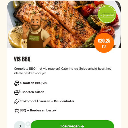
€20,25
P.P
VIS BBQ
Complete BBQ met vis regelen? Catering de Gelegenheid heeft het
ideale pakket voor je!
4 soorten BBQ vis
3 soorten salade
Stokbrood + Sauzen + Kruidenboter
BBQ + Borden en bestek
Toevoegen