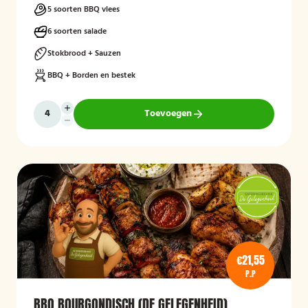
5 soorten BBQ vlees
6 soorten salade
Stokbrood + Sauzen
BBQ + Borden en bestek
Toevoegen
€21,55
P.P
BBQ BOURGONDISCH (DE GELEGENHEID)