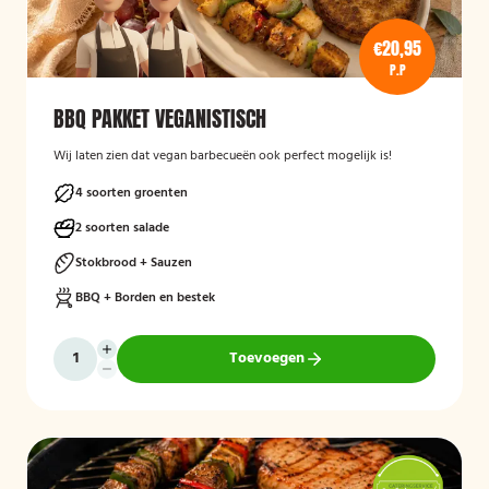
€20,95
P.P
BBQ PAKKET VEGANISTISCH
Wij laten zien dat vegan barbecueën ook perfect mogelijk is!
4 soorten groenten
2 soorten salade
Stokbrood + Sauzen
BBQ + Borden en bestek
Toevoegen