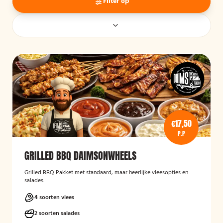
Filter op
€17,50
P.P
GRILLED BBQ DAIMSONWHEELS
Grilled BBQ Pakket met standaard, maar heerlijke vleesopties en
salades.
4 soorten vlees
2 soorten salades