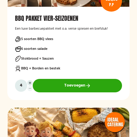
P.P
BBQ PAKKET VIER-SEIZOENEN
Een luxe barbecuepakket met o.a. verse spiesen en biefstuk!
5 soorten BBQ vlees
6 soorten salade
Stokbrood + Sauzen
BBQ + Borden en bestek
Toevoegen