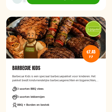
€7,45
P.P
BARBECUE KIDS
Barbecue Kids
is een speciaal barbecuepakket voor kinderen. Het
pakket biedt kindvriendelijke barbecuegerechten en bijgerechten,
zodat ook de jongste gasten kunnen genieten van een complete
BBQ-ervaring tijdens een feest, familiedag of andere gelegenheid.
3 soorten BBQ vlees
3 soorten lekkernijen
BBQ + Borden en bestek