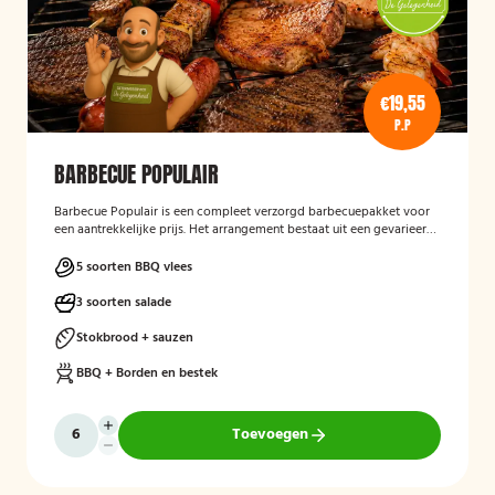
€19,55
P.P
BARBECUE POPULAIR
Barbecue Populair
is een compleet verzorgd barbecuepakket voor
een aantrekkelijke prijs. Het arrangement bestaat uit een gevarieerde
selectie barbecuevlees, verse salades, sauzen en vers afgebakken
stokbrood. Daarnaast worden barbecue, borden en bestek
5 soorten BBQ vlees
meegeleverd en weer opgehaald, zodat gasten zorgeloos kunnen
genieten van een gezellige barbecue.
3 soorten salade
Stokbrood + sauzen
BBQ + Borden en bestek
Toevoegen