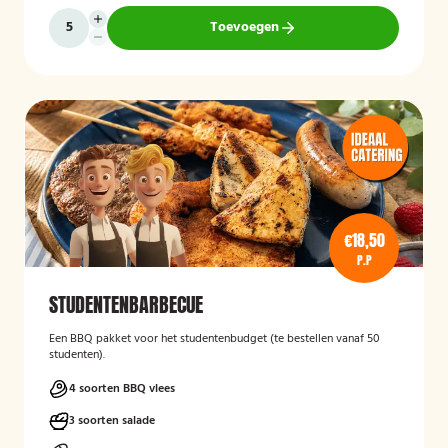
Toevoegen
€18,50
P.P
STUDENTENBARBECUE
Een BBQ pakket voor het studentenbudget (te bestellen vanaf 50
studenten).
4 soorten BBQ vlees
3 soorten salade