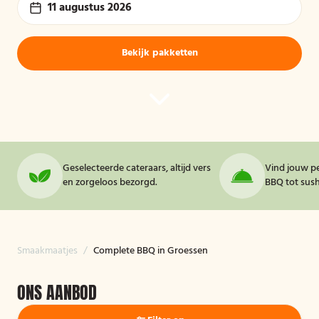
11 augustus 2026
Bekijk pakketten
Geselecteerde cateraars, altijd vers
Vind jouw pe
en zorgeloos bezorgd.
BBQ tot sushi
Smaakmaatjes
/
Complete BBQ in Groessen
ONS AANBOD