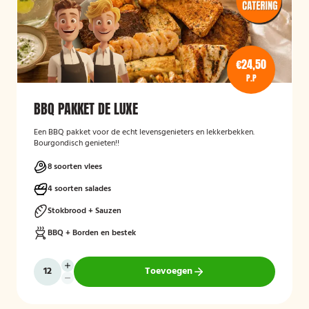
€24,50
P.P
BBQ PAKKET DE LUXE
Een BBQ pakket voor de echt levensgenieters en lekkerbekken.
Bourgondisch genieten!!
8 soorten vlees
4 soorten salades
Stokbrood + Sauzen
BBQ + Borden en bestek
Toevoegen