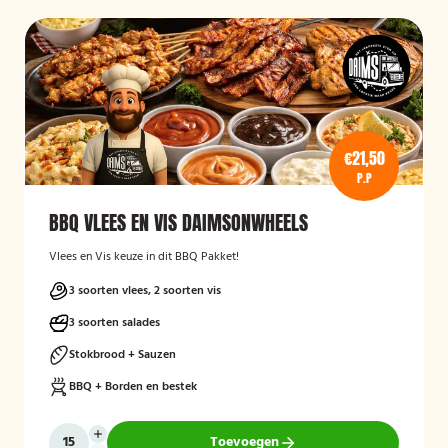
€21,50
P.P
BBQ VLEES EN VIS DAIMSONWHEELS
Vlees en Vis keuze in dit BBQ Pakket!
3 soorten vlees, 2 soorten vis
3 soorten salades
Stokbrood + Sauzen
BBQ + Borden en bestek
Toevoegen