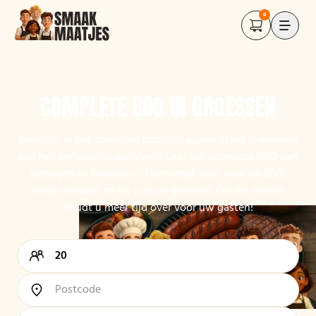
0
COMPLETE BBQ IN GROESSEN
Geen zin in het doen van boodschappen of het marineren
van het perfecte stukje vlees? Laat uw complete BBQ dan
bezorgen in Groessen! U ontvangt alles voor de BBQ,
netjes verpakt en bij u thuis geleverd. Op die manier
houdt u meer tijd over voor uw gasten!