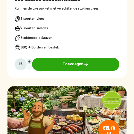
Ruim en deluxe pakket met verschillende stukken vlees!
5 soorten vlees
2 soorten salades
Stokbrood + Sauzen
BBQ + Borden en bestek
Toevoegen
€19,75
P.P