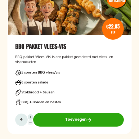
€22,95
P.P
BBQ PAKKET VLEES-VIS
BBQ pakket 'Vlees-Vis' is een pakket gevarieerd met vlees- en
visproducten.
5 soorten BBQ vlees/vis
6 soorten salade
Stokbrood + Sauzen
BBQ + Borden en bestek
Toevoegen