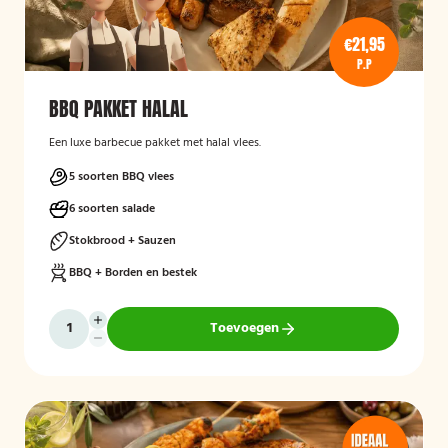
€21,95
P.P
BBQ PAKKET HALAL
Een luxe barbecue pakket met halal vlees.
5 soorten BBQ vlees
6 soorten salade
Stokbrood + Sauzen
BBQ + Borden en bestek
Toevoegen