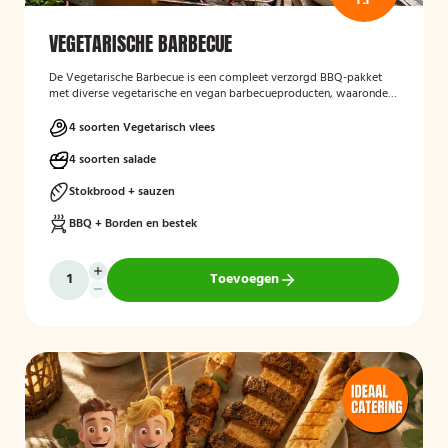
VEGETARISCHE BARBECUE
De Vegetarische Barbecue is een compleet verzorgd BBQ-pakket
met diverse vegetarische en vegan barbecueproducten, waaronder
een wortel-pompoenburger, vegetarische spies, vegan
garnalenalternatief en groenteburger. Het arrangement wordt
4 soorten Vegetarisch vlees
aangevuld met verschillende salades, sauzen, vers afgebakken
stokbrood en kruidenboter. De barbecue, borden en het bestek zijn
4 soorten salade
inbegrepen, en de cateringservice verzorgt zowel de bezorging als
het ophalen van de materialen.
Stokbrood + sauzen
BBQ + Borden en bestek
Toevoegen