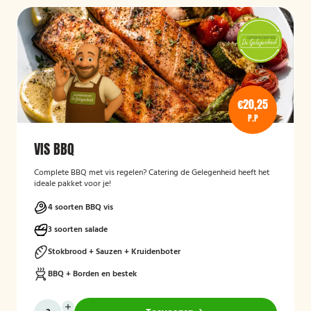
€20,25
P.P
VIS BBQ
Complete BBQ met vis regelen? Catering de Gelegenheid heeft het
ideale pakket voor je!
4 soorten BBQ vis
3 soorten salade
Stokbrood + Sauzen + Kruidenboter
BBQ + Borden en bestek