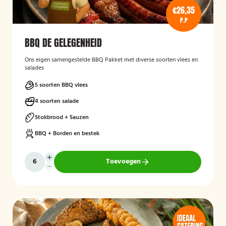
€26,35
P.P
BBQ DE GELEGENHEID
Ons eigen samengestelde BBQ Pakket met diverse soorten vlees en
salades
5 soorten BBQ vlees
4 soorten salade
Stokbrood + Sauzen
BBQ + Borden en bestek
Toevoegen