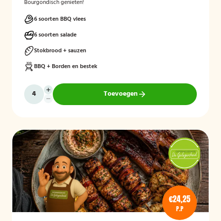
Bourgondisch genieten!
6 soorten BBQ vlees
6 soorten salade
Stokbrood + sauzen
BBQ + Borden en bestek
Toevoegen
€24,25
P.P