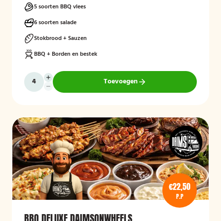
5 soorten BBQ vlees
6 soorten salade
Stokbrood + Sauzen
BBQ + Borden en bestek
Toevoegen
€22,50
P.P
BBQ DELUXE DAIMSONWHEELS