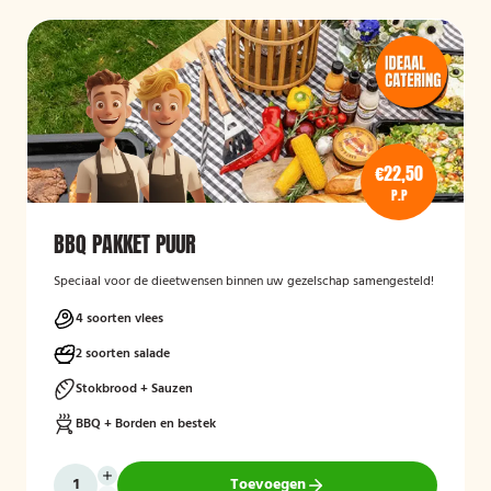
€22,50
P.P
BBQ PAKKET PUUR
Speciaal voor de dieetwensen binnen uw gezelschap samengesteld!
4 soorten vlees
2 soorten salade
Stokbrood + Sauzen
BBQ + Borden en bestek
Toevoegen