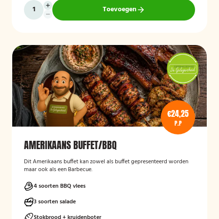
Toevoegen
€24,25
P.P
AMERIKAANS BUFFET/BBQ
Dit Amerikaans buffet kan zowel als buffet gepresenteerd worden
maar ook als een Barbecue.
4 soorten BBQ vlees
3 soorten salade
Stokbrood + kruidenboter