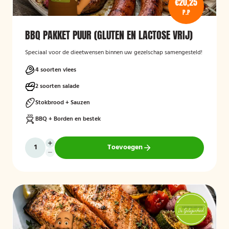
€20,25
P.P
BBQ PAKKET PUUR (GLUTEN EN LACTOSE VRIJ)
Speciaal voor de dieetwensen binnen uw gezelschap samengesteld!
4 soorten vlees
2 soorten salade
Stokbrood + Sauzen
BBQ + Borden en bestek
Toevoegen