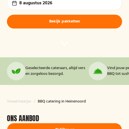
8 augustus 2026
Bekijk pakketten
Geselecteerde cateraars, altijd vers
Vind jouw pe
en zorgeloos bezorgd.
BBQ tot sushi
Smaakmaatjes
/
BBQ catering in Heinenoord
ONS AANBOD