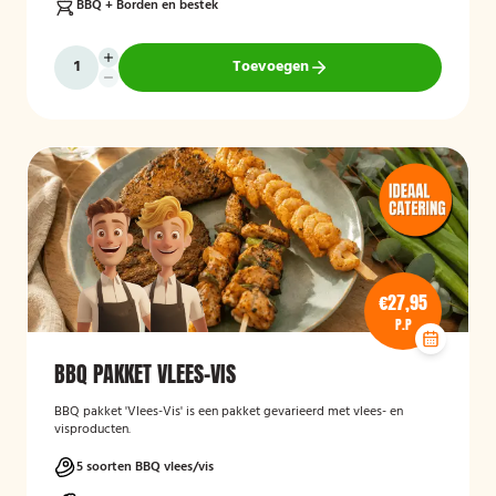
BBQ + Borden en bestek
Toevoegen
€27,95
P.P
BBQ PAKKET VLEES-VIS
BBQ pakket 'Vlees-Vis' is een pakket gevarieerd met vlees- en
visproducten.
5 soorten BBQ vlees/vis