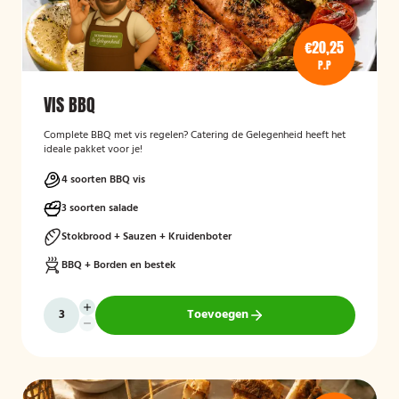
€20,25
P.P
VIS BBQ
Complete BBQ met vis regelen? Catering de Gelegenheid heeft het
ideale pakket voor je!
4 soorten BBQ vis
3 soorten salade
Stokbrood + Sauzen + Kruidenboter
BBQ + Borden en bestek
Toevoegen