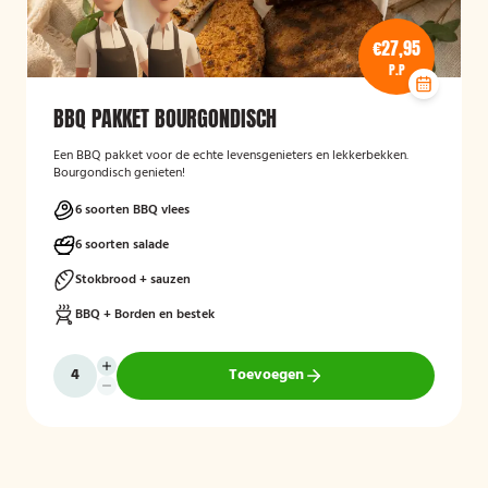
€27,95
P.P
BBQ PAKKET BOURGONDISCH
Een BBQ pakket voor de echte levensgenieters en lekkerbekken.
Bourgondisch genieten!
6 soorten BBQ vlees
6 soorten salade
Stokbrood + sauzen
BBQ + Borden en bestek
Toevoegen