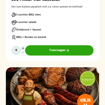
Een luxe barbecuepakket met o.a. verse spiesen en biefstuk!
5 soorten BBQ vlees
6 soorten salade
Stokbrood + Sauzen
BBQ + Borden en bestek
Toevoegen
€26,35
P.P