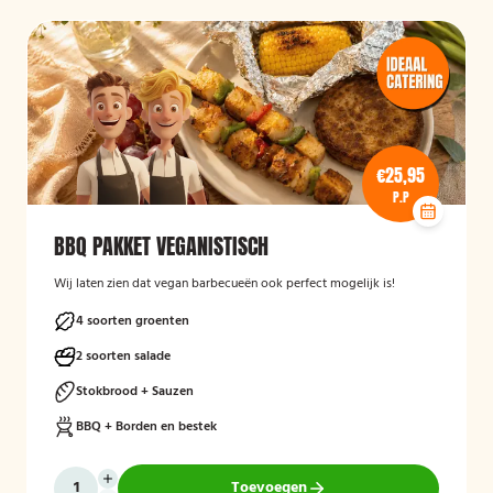
€25,95
P.P
BBQ PAKKET VEGANISTISCH
Wij laten zien dat vegan barbecueën ook perfect mogelijk is!
4 soorten groenten
2 soorten salade
Stokbrood + Sauzen
BBQ + Borden en bestek
Toevoegen