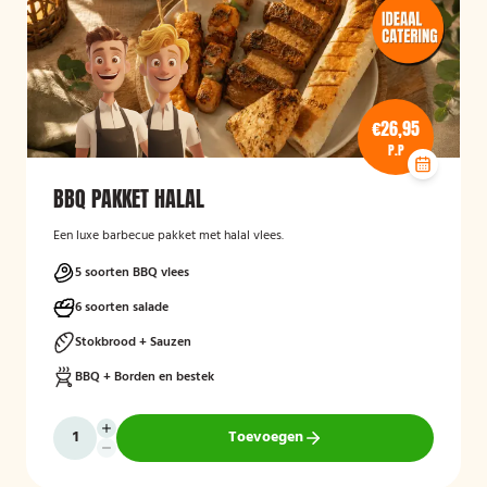
€26,95
P.P
BBQ PAKKET HALAL
Een luxe barbecue pakket met halal vlees.
5 soorten BBQ vlees
6 soorten salade
Stokbrood + Sauzen
BBQ + Borden en bestek
Toevoegen