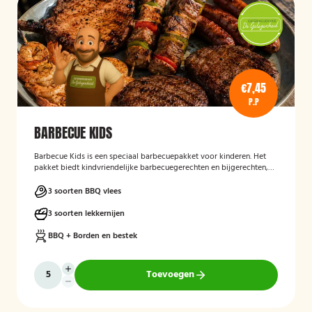
€7,45
P.P
BARBECUE KIDS
Barbecue Kids
is een speciaal barbecuepakket voor kinderen. Het
pakket biedt kindvriendelijke barbecuegerechten en bijgerechten,
zodat ook de jongste gasten kunnen genieten van een complete
BBQ-ervaring tijdens een feest, familiedag of andere gelegenheid.
3 soorten BBQ vlees
3 soorten lekkernijen
BBQ + Borden en bestek
Toevoegen