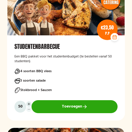
€23,50
P.P
STUDENTENBARBECUE
Een BBQ pakket voor het studentenbudget (te bestellen vanaf 50
studenten).
4 soorten BBQ vlees
3 soorten salade
Stokbrood + Sauzen
Toevoegen