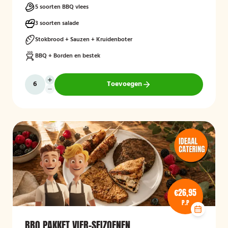
5 soorten BBQ vlees
3 soorten salade
Stokbrood + Sauzen + Kruidenboter
BBQ + Borden en bestek
Toevoegen
€26,95
P.P
BBQ PAKKET VIER-SEIZOENEN