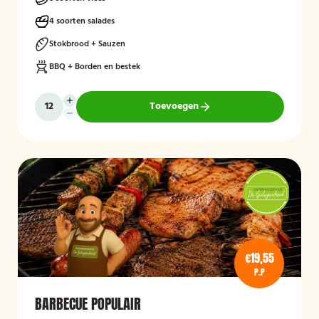
4 soorten salades
Stokbrood + Sauzen
BBQ + Borden en bestek
Toevoegen
€19,55
P.P
BARBECUE POPULAIR