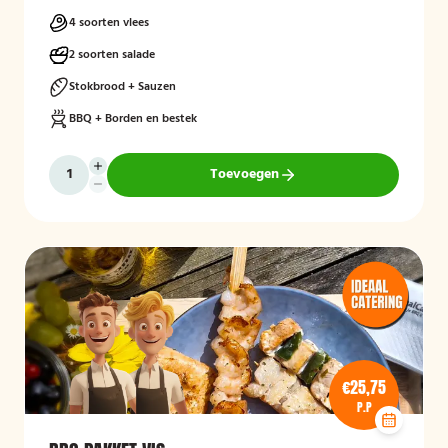
4 soorten vlees
2 soorten salade
Stokbrood + Sauzen
BBQ + Borden en bestek
Toevoegen
€25,75
P.P