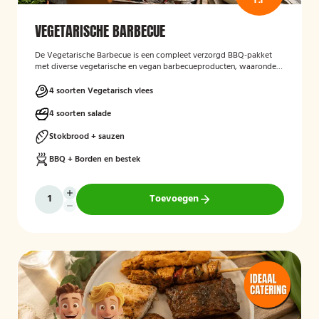
VEGETARISCHE BARBECUE
De Vegetarische Barbecue is een compleet verzorgd BBQ-pakket
met diverse vegetarische en vegan barbecueproducten, waaronder
een wortel-pompoenburger, vegetarische spies, vegan
garnalenalternatief en groenteburger. Het arrangement wordt
4 soorten Vegetarisch vlees
aangevuld met verschillende salades, sauzen, vers afgebakken
stokbrood en kruidenboter. De barbecue, borden en het bestek zijn
4 soorten salade
inbegrepen, en de cateringservice verzorgt zowel de bezorging als
het ophalen van de materialen.
Stokbrood + sauzen
BBQ + Borden en bestek
Toevoegen