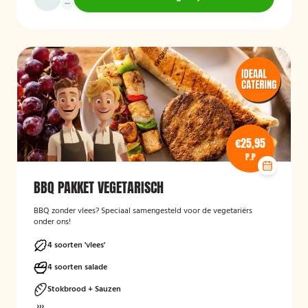
€25,95
P.P
BBQ PAKKET VEGETARISCH
BBQ zonder vlees? Speciaal samengesteld voor de vegetariërs
onder ons!
4 soorten 'vlees'
4 soorten salade
Stokbrood + Sauzen