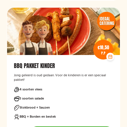
€18,50
P.P
BBQ PAKKET KINDER
Jong geleerd is oud gedaan. Voor de kinderen is er een speciaal
pakket!
4 soorten vlees
3 soorten salade
Stokbrood + Sauzen
BBQ + Borden en bestek