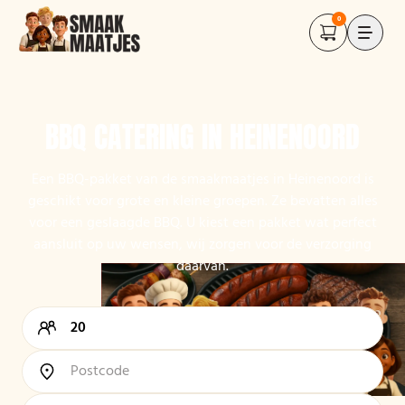
0
BBQ CATERING IN HEINENOORD
Een BBQ-pakket van de smaakmaatjes in Heinenoord is
geschikt voor grote en kleine groepen. Ze bevatten alles
voor een geslaagde BBQ. U kiest een pakket wat perfect
aansluit op uw wensen, wij zorgen voor de verzorging
daarvan.