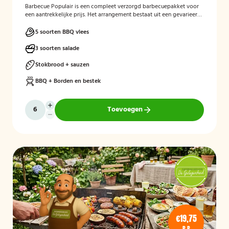
Barbecue Populair
is een compleet verzorgd barbecuepakket voor
een aantrekkelijke prijs. Het arrangement bestaat uit een gevarieerde
selectie barbecuevlees, verse salades, sauzen en vers afgebakken
stokbrood. Daarnaast worden barbecue, borden en bestek
5 soorten BBQ vlees
meegeleverd en weer opgehaald, zodat gasten zorgeloos kunnen
genieten van een gezellige barbecue.
3 soorten salade
Stokbrood + sauzen
BBQ + Borden en bestek
Toevoegen
€19,75
P.P