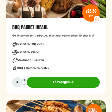
€25,50
P.P
BBQ PAKKET IDEAAL
Genieten van een barbecuepakket met een overheerlijk shaslick!
5 soorten BBQ vlees
6 soorten salade
Stokbrood + Sauzen
BBQ + Borden en bestek
Toevoegen