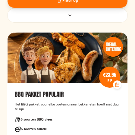
Filter op
€23,95
P.P
BBQ PAKKET POPULAIR
Het BBQ pakket voor elke portemonnee! Lekker eten hoeft niet duur
te zijn.
5 soorten BBQ vlees
6 soorten salade