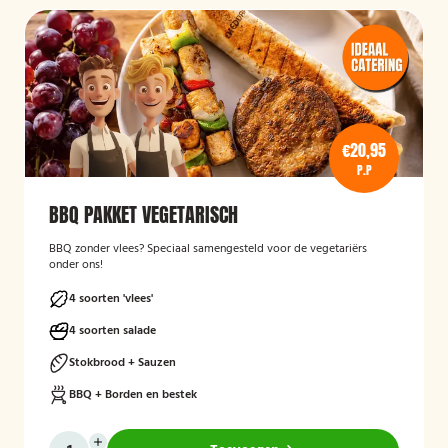
€20,95
P.P
BBQ PAKKET VEGETARISCH
BBQ zonder vlees? Speciaal samengesteld voor de vegetariërs
onder ons!
4 soorten 'vlees'
4 soorten salade
Stokbrood + Sauzen
BBQ + Borden en bestek