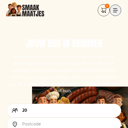
0
JOUW BBQ IN HEMMEN
Barbecueën is de perfecte manier om heerlijk in de
buitenlucht te genieten van goed eten. In Hemmen
bezorgen wij complete pakketten. Deze zijn inclusief
salades, vlees, sauzen, brood… Alles wat u nodig heeft
voor de perfecte BBQ. En het beste is: u hoeft er niet voor
uit huis.