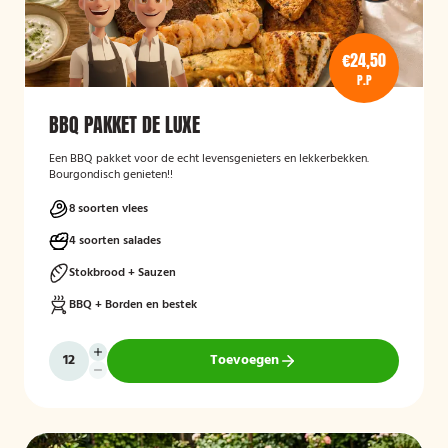
€24,50
P.P
BBQ PAKKET DE LUXE
Een BBQ pakket voor de echt levensgenieters en lekkerbekken.
Bourgondisch genieten!!
8 soorten vlees
4 soorten salades
Stokbrood + Sauzen
BBQ + Borden en bestek
Toevoegen