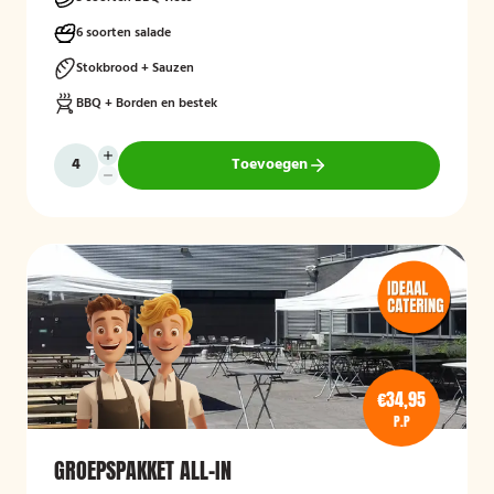
6 soorten salade
Stokbrood + Sauzen
BBQ + Borden en bestek
Toevoegen
€34,95
P.P
GROEPSPAKKET ALL-IN