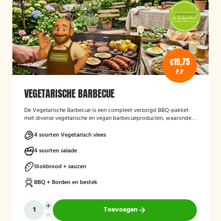
€19,75
P.P
VEGETARISCHE BARBECUE
De Vegetarische Barbecue is een compleet verzorgd BBQ-pakket
met diverse vegetarische en vegan barbecueproducten, waaronder
een wortel-pompoenburger, vegetarische spies, vegan
garnalenalternatief en groenteburger. Het arrangement wordt
4 soorten Vegetarisch vlees
aangevuld met verschillende salades, sauzen, vers afgebakken
stokbrood en kruidenboter. De barbecue, borden en het bestek zijn
4 soorten salade
inbegrepen, en de cateringservice verzorgt zowel de bezorging als
het ophalen van de materialen.
Stokbrood + sauzen
BBQ + Borden en bestek
Toevoegen