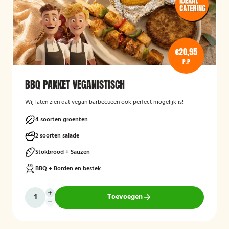
€20,95
P.P
BBQ PAKKET VEGANISTISCH
Wij laten zien dat vegan barbecueën ook perfect mogelijk is!
4 soorten groenten
2 soorten salade
Stokbrood + Sauzen
BBQ + Borden en bestek
Toevoegen