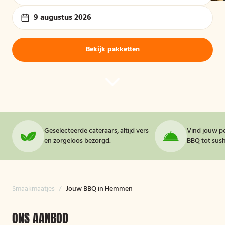
9 augustus 2026
Bekijk pakketten
Geselecteerde cateraars, altijd vers
Vind jouw pe
en zorgeloos bezorgd.
BBQ tot sushi
Smaakmaatjes
/
Jouw BBQ in Hemmen
ONS AANBOD