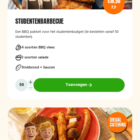
€18,50
P.P
STUDENTENBARBECUE
Een BBQ pakket voor het studentenbudget (te bestellen vanaf 50
studenten).
4 soorten BBQ vlees
3 soorten salade
Stokbrood + Sauzen
Toevoegen