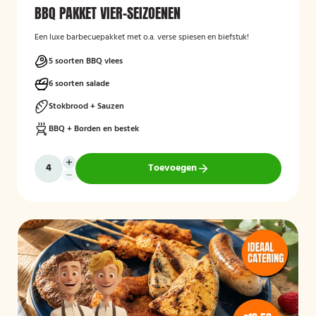
BBQ PAKKET VIER-SEIZOENEN
Een luxe barbecuepakket met o.a. verse spiesen en biefstuk!
5 soorten BBQ vlees
6 soorten salade
Stokbrood + Sauzen
BBQ + Borden en bestek
Toevoegen