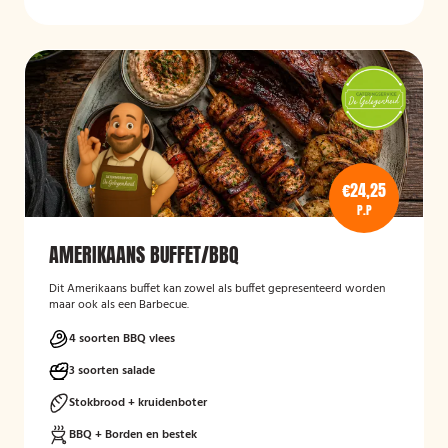
€24,25
P.P
AMERIKAANS BUFFET/BBQ
Dit Amerikaans buffet kan zowel als buffet gepresenteerd worden
maar ook als een Barbecue.
4 soorten BBQ vlees
3 soorten salade
Stokbrood + kruidenboter
BBQ + Borden en bestek