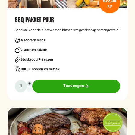
€22,50
P.P
BBQ PAKKET PUUR
Speciaal voor de dieetwensen binnen uw gezelschap samengesteld!
4 soorten vlees
2 soorten salade
Stokbrood + Sauzen
BBQ + Borden en bestek
Toevoegen