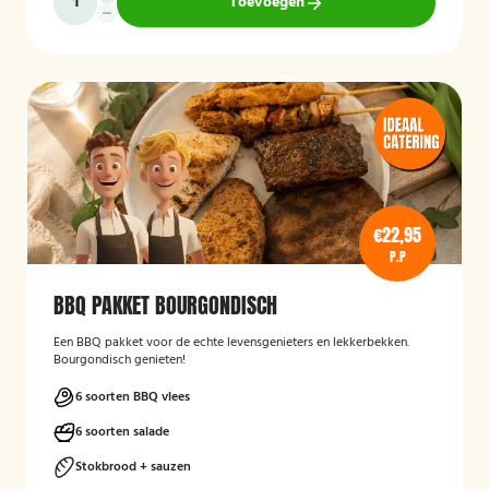
Toevoegen
€22,95
P.P
BBQ PAKKET BOURGONDISCH
Een BBQ pakket voor de echte levensgenieters en lekkerbekken.
Bourgondisch genieten!
6 soorten BBQ vlees
6 soorten salade
Stokbrood + sauzen