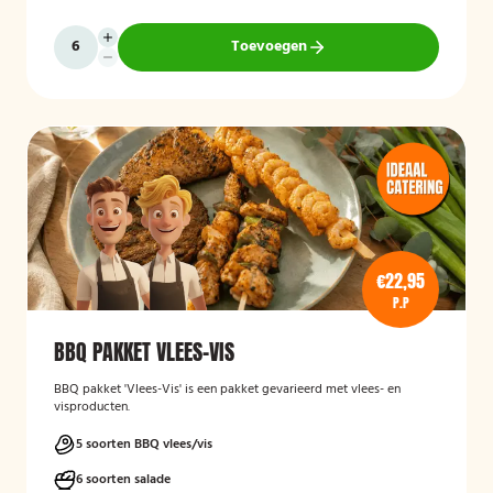
Toevoegen
€22,95
P.P
BBQ PAKKET VLEES-VIS
BBQ pakket 'Vlees-Vis' is een pakket gevarieerd met vlees- en
visproducten.
5 soorten BBQ vlees/vis
6 soorten salade