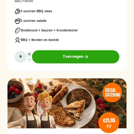
BBQ Pakket.
5 soorten BBQ vlees
3 soorten salade
Stokbrood + Sauzen + Kruidenboter
BBQ + Borden en bestek
Toevoegen
€21,95
P.P