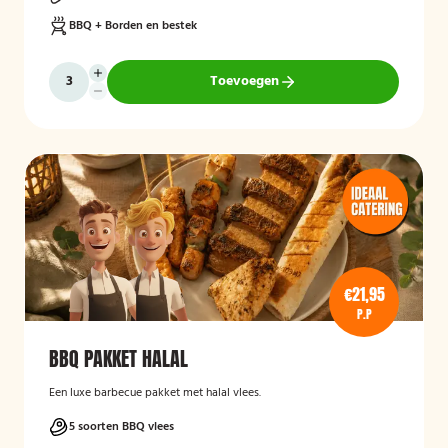
BBQ + Borden en bestek
Toevoegen
€21,95
P.P
BBQ PAKKET HALAL
Een luxe barbecue pakket met halal vlees.
5 soorten BBQ vlees