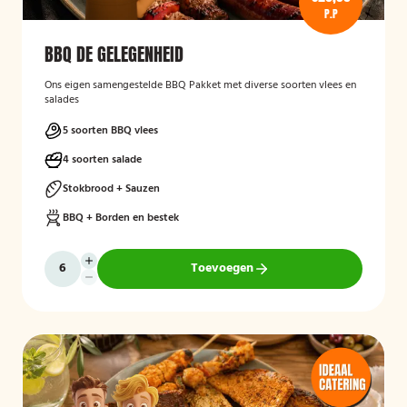
P.P
BBQ DE GELEGENHEID
Ons eigen samengestelde BBQ Pakket met diverse soorten vlees en
salades
5 soorten BBQ vlees
4 soorten salade
Stokbrood + Sauzen
BBQ + Borden en bestek
Toevoegen