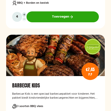
BBQ + Borden en bestek
Toevoegen
€7,45
P.P
BARBECUE KIDS
Barbecue Kids
is een speciaal barbecuepakket voor kinderen. Het
pakket biedt kindvriendelijke barbecuegerechten en bijgerechten,
zodat ook de jongste gasten kunnen genieten van een complete
BBQ-ervaring tijdens een feest, familiedag of andere gelegenheid.
3 soorten BBQ vlees