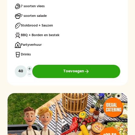
7 soorten vlees
7 soorten salade
Stokbrood + Sauzen
BBQ + Borden en bestek
Partyverhuur
Drinks
Toevoegen