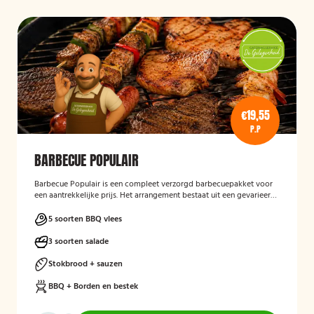
€19,55
P.P
BARBECUE POPULAIR
Barbecue Populair
is een compleet verzorgd barbecuepakket voor
een aantrekkelijke prijs. Het arrangement bestaat uit een gevarieerde
selectie barbecuevlees, verse salades, sauzen en vers afgebakken
stokbrood. Daarnaast worden barbecue, borden en bestek
5 soorten BBQ vlees
meegeleverd en weer opgehaald, zodat gasten zorgeloos kunnen
genieten van een gezellige barbecue.
3 soorten salade
Stokbrood + sauzen
BBQ + Borden en bestek