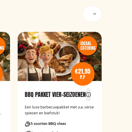
€21,95
P.P
BBQ PAKKET VIER-SEIZOENEN
Een luxe barbecuepakket met o.a. verse
spiesen en biefstuk!
5 soorten BBQ vlees