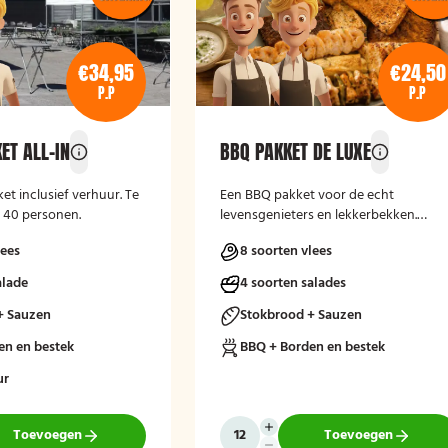
€34,95
€24,50
P.P
P.P
ET ALL-IN
BBQ PAKKET DE LUXE
ket inclusief verhuur. Te
Een BBQ pakket voor de echt
f 40 personen.
levensgenieters en lekkerbekken.
Bourgondisch genieten!!
lees
8 soorten vlees
alade
4 soorten salades
+ Sauzen
Stokbrood + Sauzen
en en bestek
BBQ + Borden en bestek
ur
Toevoegen
Toevoegen