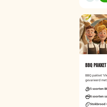
BBQ PAKKET 
BBQ pakket 'Vle
gevarieerd met
5 soorten B
6 soorten s
Stokbrood 