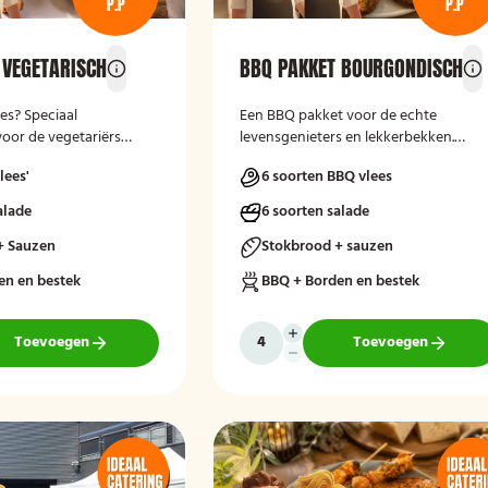
P.P
P.P
 VEGETARISCH
BBQ PAKKET BOURGONDISCH
es? Speciaal
Een BBQ pakket voor de echte
oor de vegetariërs
levensgenieters en lekkerbekken.
Bourgondisch genieten!
lees'
6 soorten BBQ vlees
alade
6 soorten salade
+ Sauzen
Stokbrood + sauzen
en en bestek
BBQ + Borden en bestek
Toevoegen
Toevoegen