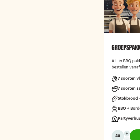
GROEPSPAKK
All- in BBQ pak
bestellen vana
7 soorten v
7 soorten s
Stokbrood 
BBQ + Bord
Partyverhu