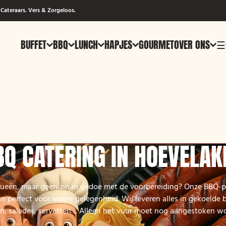
Cateraars. Vers & Zorgeloos.
BUFFET
BBQ
LUNCH
HAPJES
GOURMET
OVER ONS
☰
BQ CATERING IN HOEVELAK
cueën, maar geen zin in gedoe met de voorbereiding? Onze BBQ-p
n perfect voor iedere gelegenheid. Wij leveren alles in gekoelde 
n, salades, servetten… Alleen het vuur moet nog aangestoken w