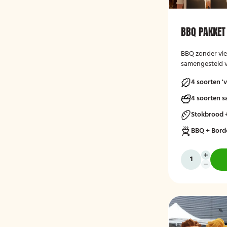
BBQ PAKKET
BBQ zonder vle
samengesteld v
onder ons!
4 soorten 'v
4 soorten s
Stokbrood 
BBQ + Bord