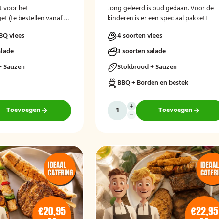
 voor het
Jong geleerd is oud gedaan. Voor de
t (te bestellen vanaf 50
kinderen is er een speciaal pakket!
BQ vlees
4 soorten vlees
alade
3 soorten salade
+ Sauzen
Stokbrood + Sauzen
BBQ + Borden en bestek
Toevoegen
Toevoegen
€20,95
€22,95