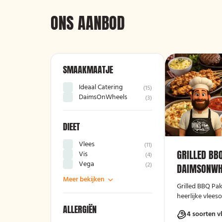
ONS AANBOD
SMAAKMAATJE
Ideaal Catering
(
15
)
DaimsOnWheels
(
3
)
DIEET
Vlees
(
11
)
GRILLED BB
Vis
(
4
)
Vega
(
2
)
DAIMSONWH
Meer bekijken
Grilled BBQ Pa
heerlijke vleeso
ALLERGIËN
4 soorten v