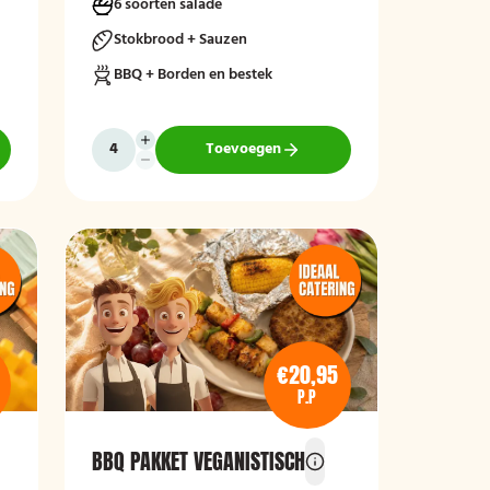
6 soorten salade
Stokbrood + Sauzen
BBQ + Borden en bestek
Toevoegen
€20,95
P.P
BBQ PAKKET VEGANISTISCH