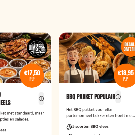
€17,50
€18,95
P.P
P.P
Q
BBQ PAKKET POPULAIR
EELS
Het BBQ pakket voor elke
kket met standaard, maar
portemonnee! Lekker eten hoeft niet
pties en salades.
duur te zijn.
5 soorten BBQ vlees
lees