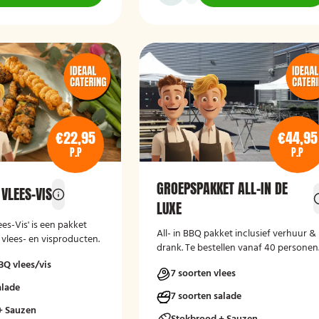
€22,95
€44,95
P.P
P.P
GROEPSPAKKET ALL-IN DE
VLEES-VIS
LUXE
es-Vis' is een pakket
All- in BBQ pakket inclusief verhuur &
 vlees- en visproducten.
drank. Te bestellen vanaf 40 personen
BQ vlees/vis
7 soorten vlees
alade
7 soorten salade
+ Sauzen