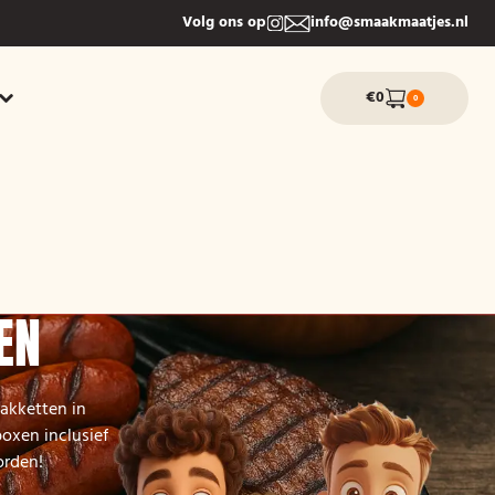
Volg ons op
info@smaakmaatjes.nl
€0
0
EN
akketten in
boxen inclusief
orden!