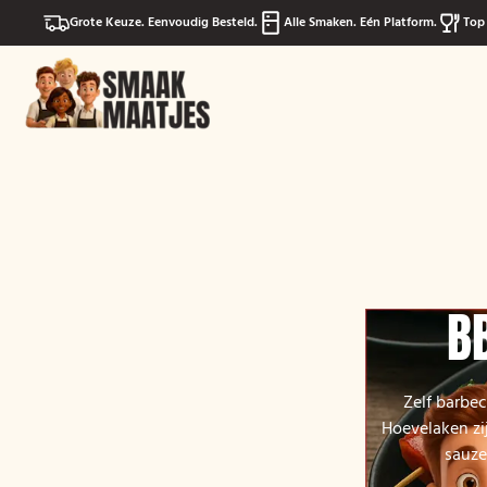
Grote Keuze. Eenvoudig Besteld.
Alle Smaken. Eén Platform.
Top 
B
Zelf barbe
Hoevelaken zij
sauze