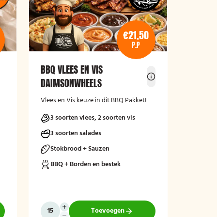
€21,50
P.P
BBQ VLEES EN VIS
DAIMSONWHEELS
Vlees en Vis keuze in dit BBQ Pakket!
3 soorten vlees, 2 soorten vis
3 soorten salades
Stokbrood + Sauzen
BBQ + Borden en bestek
Toevoegen