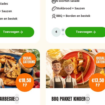
6 soorten salade
alades
Stokbrood + Sauzen
+ Sauzen
BBQ + Borden en bestek
en en bestek
Toevoegen
Toevoegen
€18,50
€13,50
P.P
P.P
ARBECUE
BBQ PAKKET KINDER