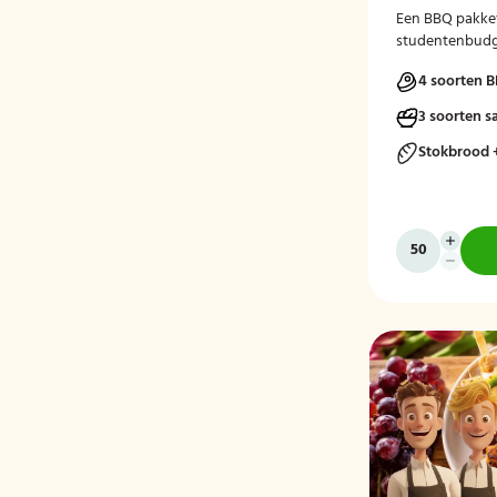
Een BBQ pakket
studentenbudge
studenten).
4 soorten B
3 soorten s
Stokbrood 