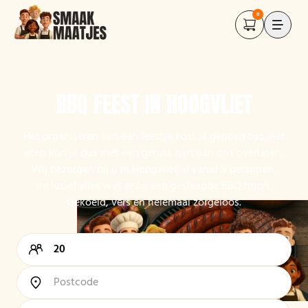
0
BBQ FEEST IN HOOGVLIET
Het organiseren van een feestje kost al genoeg tijd. Het
eten kun je dus met een gerust hart aan ons overlaten.
Wij bezorgen bij u in Hoogvliet al vanaf 8 personen,
inclusief alles wat er bij een geslaagde BBQ hoort.
Gekoeld, vers en helemaal zorgeloos.