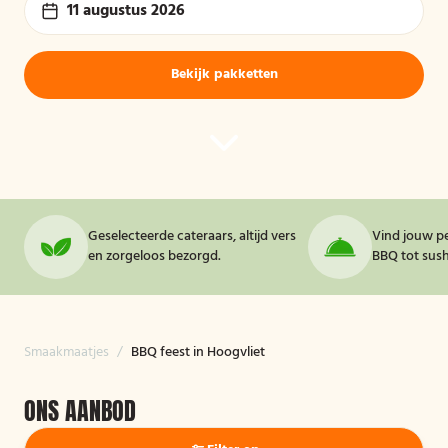
11 augustus 2026
Bekijk pakketten
Geselecteerde cateraars, altijd vers
Vind jouw pe
en zorgeloos bezorgd.
BBQ tot sushi
Smaakmaatjes
/
BBQ feest in Hoogvliet
ONS AANBOD