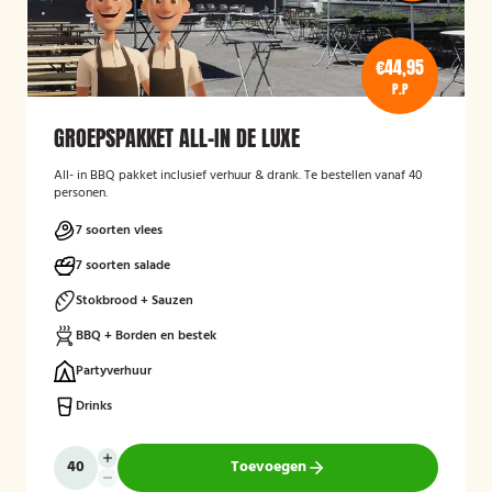
€44,95
P.P
GROEPSPAKKET ALL-IN DE LUXE
All- in BBQ pakket inclusief verhuur & drank. Te bestellen vanaf 40
personen.
7 soorten vlees
7 soorten salade
Stokbrood + Sauzen
BBQ + Borden en bestek
Partyverhuur
Drinks
Toevoegen