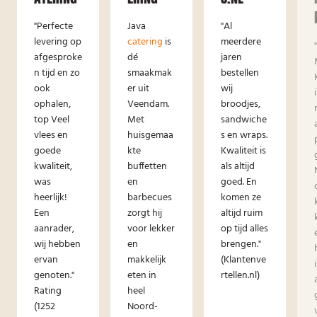
"Perfecte
Java
"Al
levering op
catering
is
meerdere
afgesproke
dé
jaren
n tijd en zo
smaakmak
bestellen
ook
er uit
wij
ophalen,
Veendam.
broodjes,
top Veel
Met
sandwiche
vlees en
huisgemaa
s en wraps.
goede
kte
Kwaliteit is
kwaliteit,
buffetten
als altijd
was
en
goed. En
heerlijk!
barbecues
komen ze
Een
zorgt hij
altijd ruim
aanrader,
voor lekker
op tijd alles
wij hebben
en
brengen."
ervan
makkelijk
(Klantenve
genoten."
eten in
rtellen.nl)
Rating
heel
(1252
Noord-