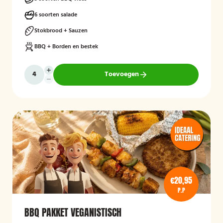
6 soorten salade
Stokbrood + Sauzen
BBQ + Borden en bestek
Toevoegen
€20,95
P.P
BBQ PAKKET VEGANISTISCH