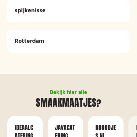
spijkenisse
Rotterdam
Bekijk hier alle
SMAAKMAATJES?
IDEAALC
JAVACAT
BROODJE
ATERING
ERING
S.NL