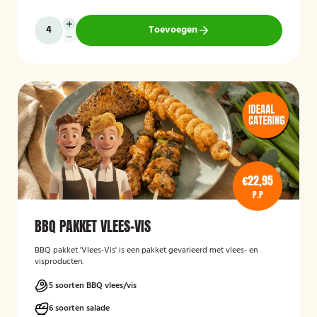
Toevoegen
€22,95
P.P
BBQ PAKKET VLEES-VIS
BBQ pakket 'Vlees-Vis' is een pakket gevarieerd met vlees- en
visproducten.
5 soorten BBQ vlees/vis
6 soorten salade