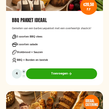
€20,50
P.P
BBQ PAKKET IDEAAL
Genieten van een barbecuepakket met een overheerlijk shaslick!
5 soorten BBQ vlees
6 soorten salade
Stokbrood + Sauzen
BBQ + Borden en bestek
Toevoegen