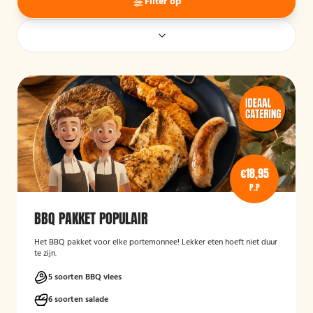
Filter op
€18,95
P.P
BBQ PAKKET POPULAIR
Het BBQ pakket voor elke portemonnee! Lekker eten hoeft niet duur
te zijn.
5 soorten BBQ vlees
6 soorten salade