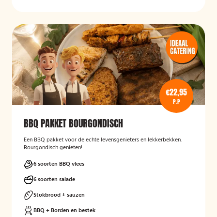
€22,95
P.P
BBQ PAKKET BOURGONDISCH
Een BBQ pakket voor de echte levensgenieters en lekkerbekken.
Bourgondisch genieten!
6 soorten BBQ vlees
6 soorten salade
Stokbrood + sauzen
BBQ + Borden en bestek