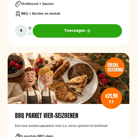
Stokbrood + Sauzen
BBQ + Borden en bestek
Toevoegen
€21,95
P.P
BBQ PAKKET VIER-SEIZOENEN
Een luxe barbecuepakket met o.a. verse spiesen en biefstuk!
5 soorten BBQ vlees