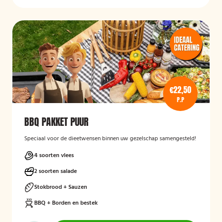
€22,50
P.P
BBQ PAKKET PUUR
Speciaal voor de dieetwensen binnen uw gezelschap samengesteld!
4 soorten vlees
2 soorten salade
Stokbrood + Sauzen
BBQ + Borden en bestek