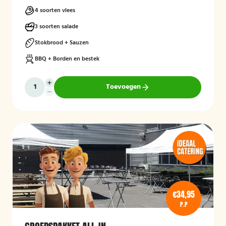
4 soorten vlees
3 soorten salade
Stokbrood + Sauzen
BBQ + Borden en bestek
Toevoegen
€34,95
P.P