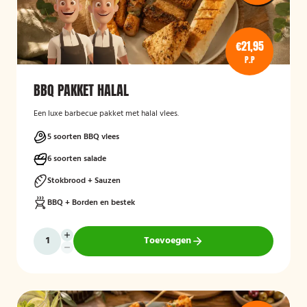
€21,95
P.P
BBQ PAKKET HALAL
Een luxe barbecue pakket met halal vlees.
5 soorten BBQ vlees
6 soorten salade
Stokbrood + Sauzen
BBQ + Borden en bestek
Toevoegen