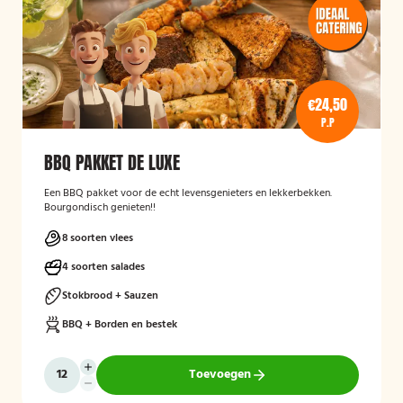
€24,50
P.P
BBQ PAKKET DE LUXE
Een BBQ pakket voor de echt levensgenieters en lekkerbekken.
Bourgondisch genieten!!
8 soorten vlees
4 soorten salades
Stokbrood + Sauzen
BBQ + Borden en bestek
Toevoegen