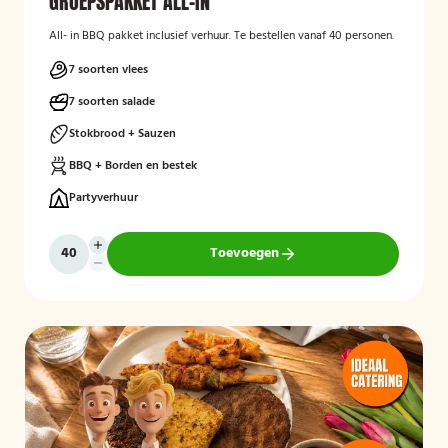
GROEPSPAKKET ALL-IN
All- in BBQ pakket inclusief verhuur. Te bestellen vanaf 40 personen.
7 soorten vlees
7 soorten salade
Stokbrood + Sauzen
BBQ + Borden en bestek
Partyverhuur
Toevoegen