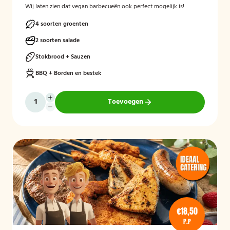
Wij laten zien dat vegan barbecueën ook perfect mogelijk is!
4 soorten groenten
2 soorten salade
Stokbrood + Sauzen
BBQ + Borden en bestek
Toevoegen
€18,50
P.P