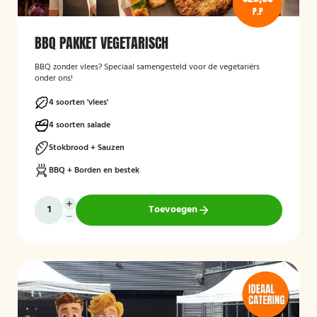
P.P
BBQ PAKKET VEGETARISCH
BBQ zonder vlees? Speciaal samengesteld voor de vegetariërs
onder ons!
4 soorten 'vlees'
4 soorten salade
Stokbrood + Sauzen
BBQ + Borden en bestek
Toevoegen