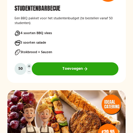
STUDENTENBARBECUE
Een BBQ pakket voor het studentenbudget (te bestellen vanaf 50
studenten).
4 soorten BBQ vlees
3 soorten salade
Stokbrood + Sauzen
Toevoegen
€20,95