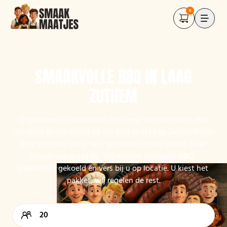
0
SMAAKVOLLE BBQ IN LAAG
ZUTHEM
Organiseert u binnenkort een feest voor de buurt, een
tuinfeest of een borrel bij uw bedrijf in Laag Zuthem? Dan
begrijpen wij dat je wilt genieten zonder gedoe. Daar
helpen we graag bij. Wij leveren complete BBQ-
pakketten, gekoeld en vers bij u op locatie. U kiest het
pakket, wij regelen de rest.