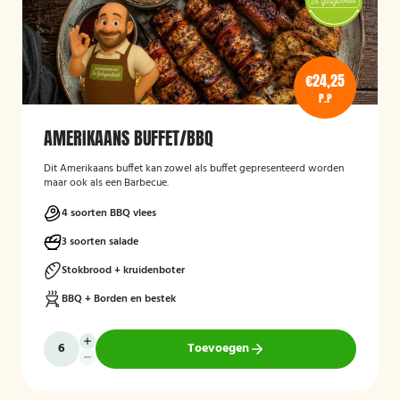
€24,25
P.P
AMERIKAANS BUFFET/BBQ
Dit Amerikaans buffet kan zowel als buffet gepresenteerd worden
maar ook als een Barbecue.
4 soorten BBQ vlees
3 soorten salade
Stokbrood + kruidenboter
BBQ + Borden en bestek
Toevoegen