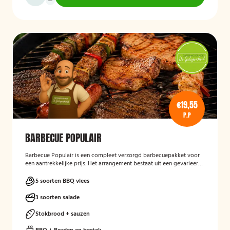
€19,55
P.P
BARBECUE POPULAIR
Barbecue Populair
is een compleet verzorgd barbecuepakket voor
een aantrekkelijke prijs. Het arrangement bestaat uit een gevarieerde
selectie barbecuevlees, verse salades, sauzen en vers afgebakken
stokbrood. Daarnaast worden barbecue, borden en bestek
5 soorten BBQ vlees
meegeleverd en weer opgehaald, zodat gasten zorgeloos kunnen
genieten van een gezellige barbecue.
3 soorten salade
Stokbrood + sauzen