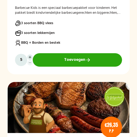
Barbecue Kids
is een speciaal barbecuepakket voor kinderen. Het
pakket biedt kindvriendelijke barbecuegerechten en bijgerechten,
zodat ook de jongste gasten kunnen genieten van een complete
BBQ-ervaring tijdens een feest, familiedag of andere gelegenheid.
3 soorten BBQ vlees
3 soorten lekkernijen
BBQ + Borden en bestek
Toevoegen
€26,35
P.P