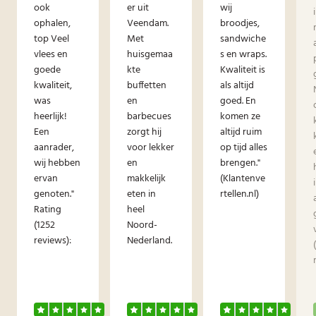
ook
er uit
wij
ophalen,
Veendam.
broodjes,
top Veel
Met
sandwiche
vlees en
huisgemaa
s en wraps.
goede
kte
Kwaliteit is
kwaliteit,
buffetten
als altijd
was
en
goed. En
heerlijk!
barbecues
komen ze
Een
zorgt hij
altijd ruim
aanrader,
voor lekker
op tijd alles
wij hebben
en
brengen."
ervan
makkelijk
(Klantenve
genoten."
eten in
rtellen.nl)
Rating
heel
(1252
Noord-
reviews):
Nederland.