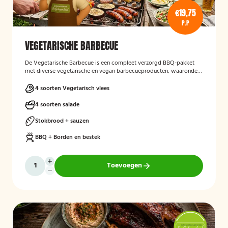
€19,75
P.P
VEGETARISCHE BARBECUE
De Vegetarische Barbecue is een compleet verzorgd BBQ-pakket
met diverse vegetarische en vegan barbecueproducten, waaronder
een wortel-pompoenburger, vegetarische spies, vegan
garnalenalternatief en groenteburger. Het arrangement wordt
4 soorten Vegetarisch vlees
aangevuld met verschillende salades, sauzen, vers afgebakken
stokbrood en kruidenboter. De barbecue, borden en het bestek zijn
4 soorten salade
inbegrepen, en de cateringservice verzorgt zowel de bezorging als
het ophalen van de materialen.
Stokbrood + sauzen
BBQ + Borden en bestek
Toevoegen