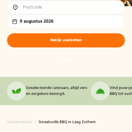
9 augustus 2026
Bekijk pakketten
Geselecteerde cateraars, altijd vers
Vind jouw pe
en zorgeloos bezorgd.
BBQ tot sushi
Smaakmaatjes
/
Smaakvolle BBQ in Laag Zuthem