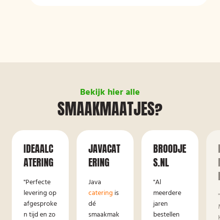
Bekijk hier alle
SMAAKMAATJES?
IDEAALC
JAVACAT
BROODJE
ATERING
ERING
S.NL
"Perfecte
Java
"Al
levering op
catering
is
meerdere
afgesproke
dé
jaren
n tijd en zo
smaakmak
bestellen