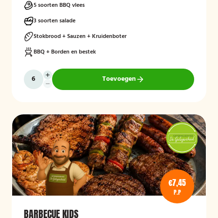
5 soorten BBQ vlees
3 soorten salade
Stokbrood + Sauzen + Kruidenboter
BBQ + Borden en bestek
Toevoegen
€7,45
P.P
BARBECUE KIDS