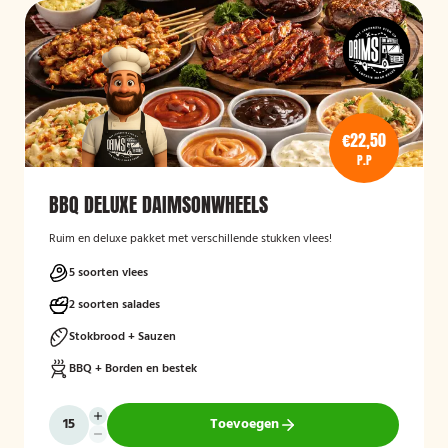
€22,50
P.P
BBQ DELUXE DAIMSONWHEELS
Ruim en deluxe pakket met verschillende stukken vlees!
5 soorten vlees
2 soorten salades
Stokbrood + Sauzen
BBQ + Borden en bestek
Toevoegen