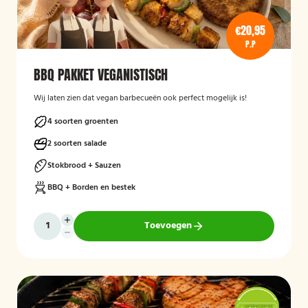
€20,95
P.P
BBQ PAKKET VEGANISTISCH
Wij laten zien dat vegan barbecueën ook perfect mogelijk is!
4 soorten groenten
2 soorten salade
Stokbrood + Sauzen
BBQ + Borden en bestek
Toevoegen