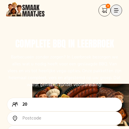
0
COMPLETE BBQ IN LEERBROEK
Barbecueën zonder zorgen? In Leerbroek bezorgen we
alles wat u nodig heeft voor een geslaagde BBQ. Van
vlees en vis tot heerlijke vega-opties. Onze pakketten zijn
helemaal compleet, vers en afgestemd op uw groep. Dat
wordt genieten zonder voorbereiding!