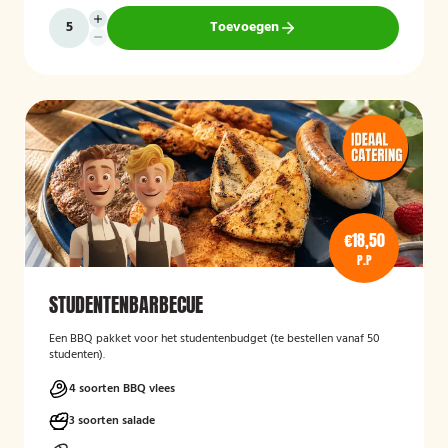
Toevoegen
€18,50
P.P
STUDENTENBARBECUE
Een BBQ pakket voor het studentenbudget (te bestellen vanaf 50
studenten).
4 soorten BBQ vlees
3 soorten salade