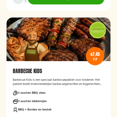
€7,45
P.P
BARBECUE KIDS
Barbecue Kids
is een speciaal barbecuepakket voor kinderen. Het
pakket biedt kindvriendelijke barbecuegerechten en bijgerechten,
zodat ook de jongste gasten kunnen genieten van een complete
BBQ-ervaring tijdens een feest, familiedag of andere gelegenheid.
3 soorten BBQ vlees
3 soorten lekkernijen
BBQ + Borden en bestek