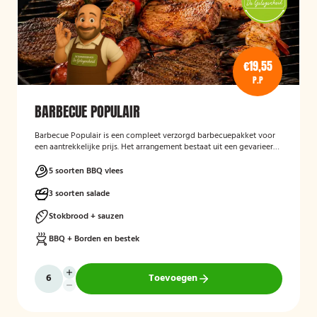
€19,55
P.P
BARBECUE POPULAIR
Barbecue Populair
is een compleet verzorgd barbecuepakket voor
een aantrekkelijke prijs. Het arrangement bestaat uit een gevarieerde
selectie barbecuevlees, verse salades, sauzen en vers afgebakken
stokbrood. Daarnaast worden barbecue, borden en bestek
5 soorten BBQ vlees
meegeleverd en weer opgehaald, zodat gasten zorgeloos kunnen
genieten van een gezellige barbecue.
3 soorten salade
Stokbrood + sauzen
BBQ + Borden en bestek
Toevoegen