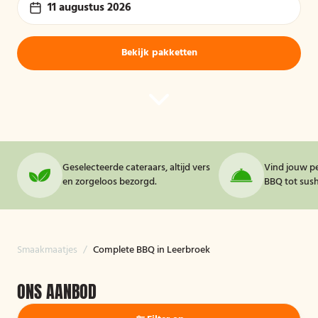
11 augustus 2026
Bekijk pakketten
Geselecteerde cateraars, altijd vers
Vind jouw pe
en zorgeloos bezorgd.
BBQ tot sushi
Smaakmaatjes
/
Complete BBQ in Leerbroek
ONS AANBOD