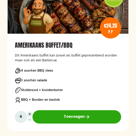
€24,25
P.P
AMERIKAANS BUFFET/BBQ
Dit Amerikaans buffet kan zowel als buffet gepresenteerd worden
maar ook als een Barbecue.
4 soorten BBQ vlees
3 soorten salade
Stokbrood + kruidenboter
BBQ + Borden en bestek
Toevoegen