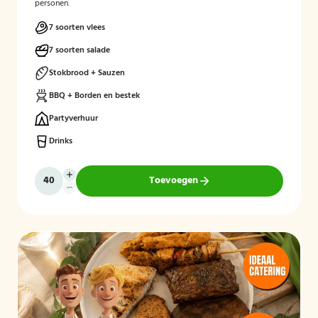
personen.
7 soorten vlees
7 soorten salade
Stokbrood + Sauzen
BBQ + Borden en bestek
Partyverhuur
Drinks
Toevoegen