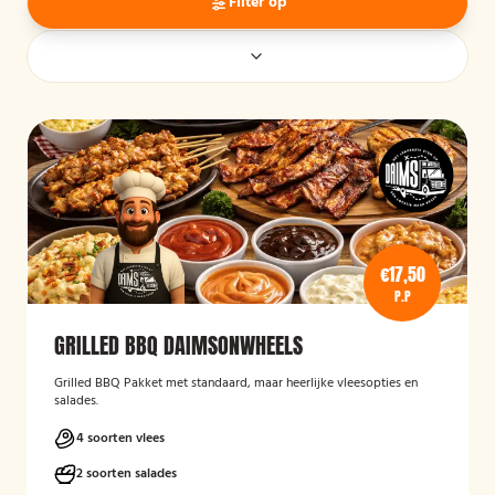
Filter op
€17,50
P.P
GRILLED BBQ DAIMSONWHEELS
Grilled BBQ Pakket met standaard, maar heerlijke vleesopties en
salades.
4 soorten vlees
2 soorten salades