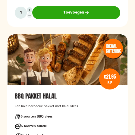
Toevoegen
€21,95
P.P
BBQ PAKKET HALAL
Een luxe barbecue pakket met halal vlees.
5 soorten BBQ vlees
6 soorten salade