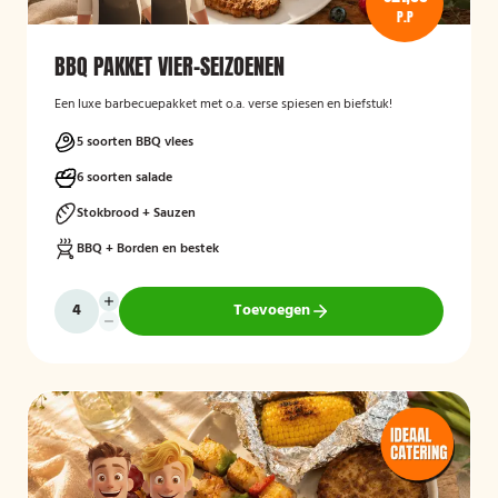
P.P
BBQ PAKKET VIER-SEIZOENEN
Een luxe barbecuepakket met o.a. verse spiesen en biefstuk!
5 soorten BBQ vlees
6 soorten salade
Stokbrood + Sauzen
BBQ + Borden en bestek
Toevoegen