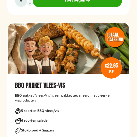
Toevoegen
€22,95
P.P
BBQ PAKKET VLEES-VIS
BBQ pakket 'Vlees-Vis' is een pakket gevarieerd met vlees- en
visproducten.
5 soorten BBQ vlees/vis
6 soorten salade
Stokbrood + Sauzen