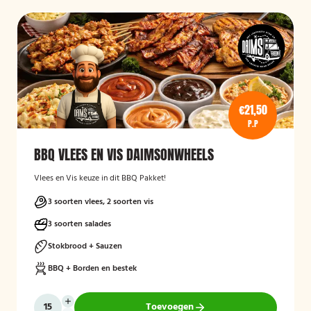
€21,50
P.P
BBQ VLEES EN VIS DAIMSONWHEELS
Vlees en Vis keuze in dit BBQ Pakket!
3 soorten vlees, 2 soorten vis
3 soorten salades
Stokbrood + Sauzen
BBQ + Borden en bestek
Toevoegen