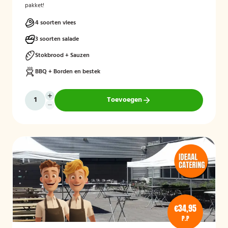
pakket!
4 soorten vlees
3 soorten salade
Stokbrood + Sauzen
BBQ + Borden en bestek
Toevoegen
€34,95
P.P