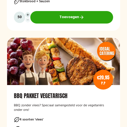
Stokbrood + Sauzen
Toevoegen
€20,95
P.P
BBQ PAKKET VEGETARISCH
BBQ zonder vlees? Speciaal samengesteld voor de vegetariërs
onder ons!
4 soorten 'vlees'