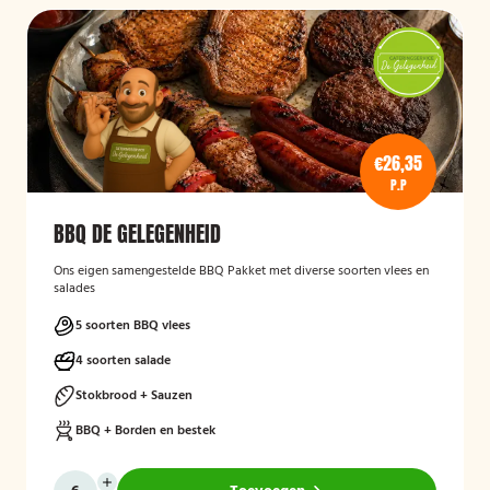
€26,35
P.P
BBQ DE GELEGENHEID
Ons eigen samengestelde BBQ Pakket met diverse soorten vlees en
salades
5 soorten BBQ vlees
4 soorten salade
Stokbrood + Sauzen
BBQ + Borden en bestek