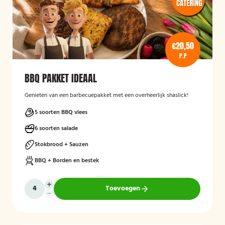
€20,50
P.P
BBQ PAKKET IDEAAL
Genieten van een barbecuepakket met een overheerlijk shaslick!
5 soorten BBQ vlees
6 soorten salade
Stokbrood + Sauzen
BBQ + Borden en bestek
Toevoegen