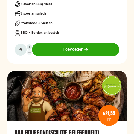
5 soorten BBQ vlees
6 soorten salade
Stokbrood + Sauzen
BBQ + Borden en bestek
Toevoegen
€21,55
P.P
BBQ BOURGONDISCH (DE GELEGENHEID)