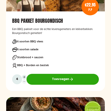
€22,95
P.P
BBQ PAKKET BOURGONDISCH
Een BBQ pakket voor de echte levensgenieters en lekkerbekken.
Bourgondisch genieten!
6 soorten BBQ vlees
6 soorten salade
Stokbrood + sauzen
BBQ + Borden en bestek
Toevoegen