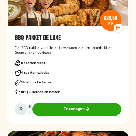
€29,50
P.P
BBQ PAKKET DE LUXE
Een BBQ pakket voor de echt levensgenieters en lekkerbekken.
Bourgondisch genieten!!
8 soorten vlees
4 soorten salades
Stokbrood + Sauzen
BBQ + Borden en bestek
Toevoegen