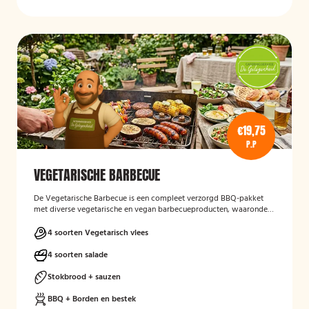
€19,75
P.P
VEGETARISCHE BARBECUE
De Vegetarische Barbecue is een compleet verzorgd BBQ-pakket
met diverse vegetarische en vegan barbecueproducten, waaronder
een wortel-pompoenburger, vegetarische spies, vegan
garnalenalternatief en groenteburger. Het arrangement wordt
4 soorten Vegetarisch vlees
aangevuld met verschillende salades, sauzen, vers afgebakken
stokbrood en kruidenboter. De barbecue, borden en het bestek zijn
4 soorten salade
inbegrepen, en de cateringservice verzorgt zowel de bezorging als
het ophalen van de materialen.
Stokbrood + sauzen
BBQ + Borden en bestek