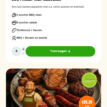
Een luxe barbecuepakket met o.a. verse spiesen en biefstuk!
5 soorten BBQ vlees
6 soorten salade
Stokbrood + Sauzen
BBQ + Borden en bestek
Toevoegen
€26,35
P.P