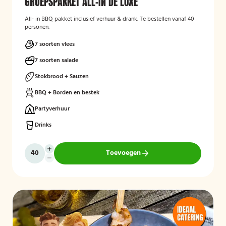
GROEPSPAKKET ALL-IN DE LUXE
All- in BBQ pakket inclusief verhuur & drank. Te bestellen vanaf 40
personen.
7 soorten vlees
7 soorten salade
Stokbrood + Sauzen
BBQ + Borden en bestek
Partyverhuur
Drinks
Toevoegen