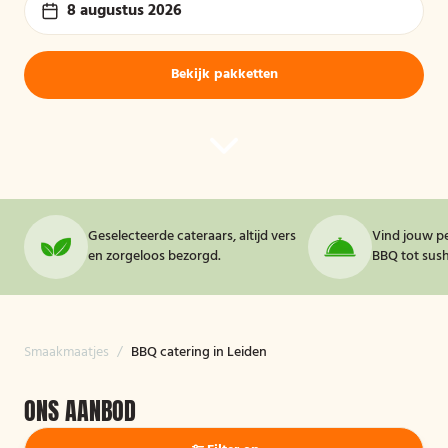
8 augustus 2026
Bekijk pakketten
Geselecteerde cateraars, altijd vers
Vind jouw pe
en zorgeloos bezorgd.
BBQ tot sushi
Smaakmaatjes
/
BBQ catering in Leiden
ONS AANBOD