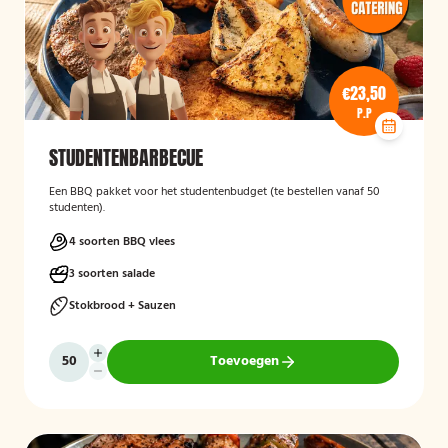
€23,50
P.P
STUDENTENBARBECUE
Een BBQ pakket voor het studentenbudget (te bestellen vanaf 50
studenten).
4 soorten BBQ vlees
3 soorten salade
Stokbrood + Sauzen
Toevoegen