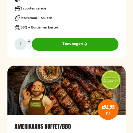
3 soorten salade
Stokbrood + Sauzen
BBQ + Borden en bestek
Toevoegen
€24,25
P.P
AMERIKAANS BUFFET/BBQ