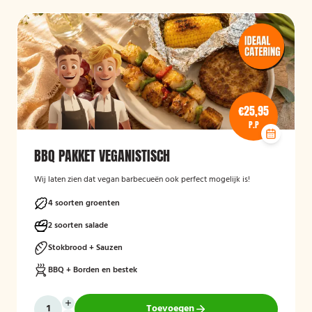
€25,95
P.P
BBQ PAKKET VEGANISTISCH
Wij laten zien dat vegan barbecueën ook perfect mogelijk is!
4 soorten groenten
2 soorten salade
Stokbrood + Sauzen
BBQ + Borden en bestek
Toevoegen