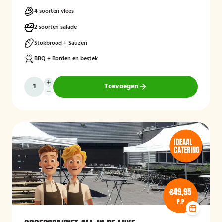
4 soorten vlees
2 soorten salade
Stokbrood + Sauzen
BBQ + Borden en bestek
Toevoegen
€49,95
P.P