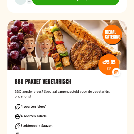
€25,95
P.P
BBQ PAKKET VEGETARISCH
BBQ zonder vlees? Speciaal samengesteld voor de vegetariërs
onder ons!
4 soorten 'vlees'
4 soorten salade
Stokbrood + Sauzen