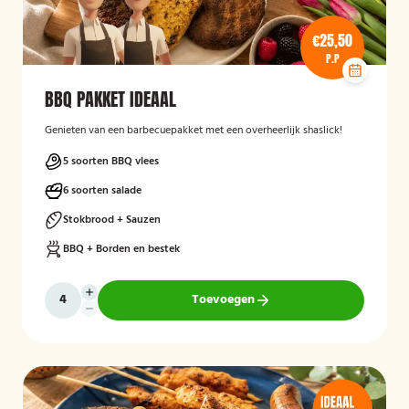
€25,50
P.P
BBQ PAKKET IDEAAL
Genieten van een barbecuepakket met een overheerlijk shaslick!
5 soorten BBQ vlees
6 soorten salade
Stokbrood + Sauzen
BBQ + Borden en bestek
Toevoegen