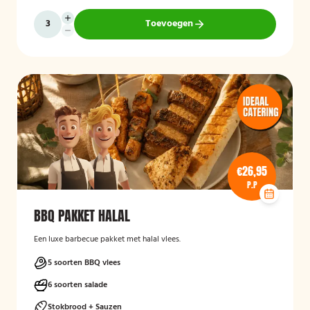
Toevoegen
€26,95
P.P
BBQ PAKKET HALAL
Een luxe barbecue pakket met halal vlees.
5 soorten BBQ vlees
6 soorten salade
Stokbrood + Sauzen