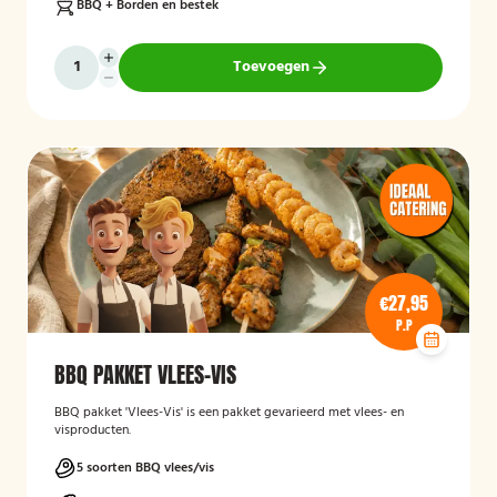
BBQ + Borden en bestek
Toevoegen
€27,95
P.P
BBQ PAKKET VLEES-VIS
BBQ pakket 'Vlees-Vis' is een pakket gevarieerd met vlees- en
visproducten.
5 soorten BBQ vlees/vis