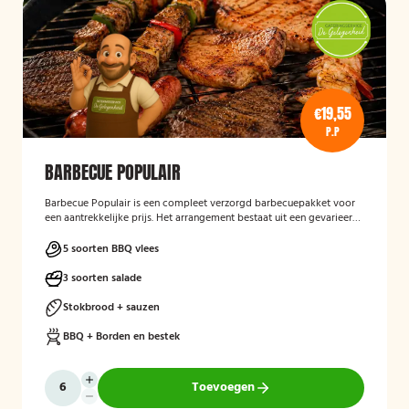
€19,55
P.P
BARBECUE POPULAIR
Barbecue Populair
is een compleet verzorgd barbecuepakket voor
een aantrekkelijke prijs. Het arrangement bestaat uit een gevarieerde
selectie barbecuevlees, verse salades, sauzen en vers afgebakken
stokbrood. Daarnaast worden barbecue, borden en bestek
5 soorten BBQ vlees
meegeleverd en weer opgehaald, zodat gasten zorgeloos kunnen
genieten van een gezellige barbecue.
3 soorten salade
Stokbrood + sauzen
BBQ + Borden en bestek
Toevoegen