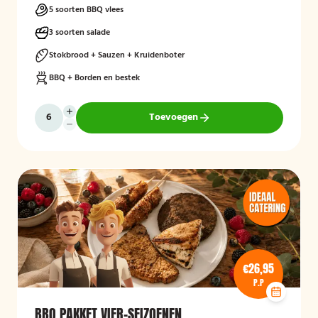
5 soorten BBQ vlees
3 soorten salade
Stokbrood + Sauzen + Kruidenboter
BBQ + Borden en bestek
Toevoegen
€26,95
P.P
BBQ PAKKET VIER-SEIZOENEN