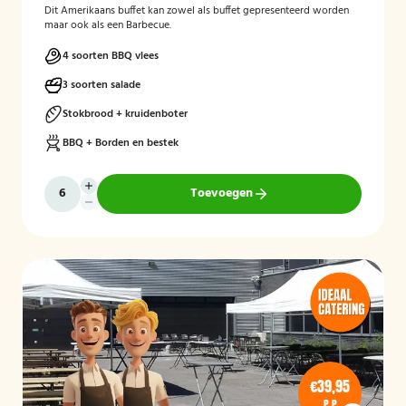
Dit Amerikaans buffet kan zowel als buffet gepresenteerd worden
maar ook als een Barbecue.
4 soorten BBQ vlees
3 soorten salade
Stokbrood + kruidenboter
BBQ + Borden en bestek
Toevoegen
€39,95
P.P