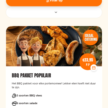
Filter op
€23,95
P.P
BBQ PAKKET POPULAIR
Het BBQ pakket voor elke portemonnee! Lekker eten hoeft niet duur
te zijn.
5 soorten BBQ vlees
6 soorten salade