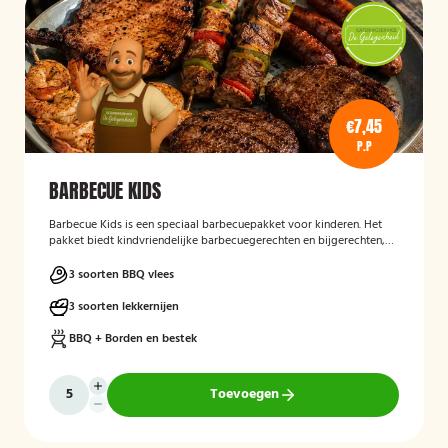
€7,45
P.P
BARBECUE KIDS
Barbecue Kids
is een speciaal barbecuepakket voor kinderen. Het
pakket biedt kindvriendelijke barbecuegerechten en bijgerechten,
zodat ook de jongste gasten kunnen genieten van een complete
BBQ-ervaring tijdens een feest, familiedag of andere gelegenheid.
3 soorten BBQ vlees
3 soorten lekkernijen
BBQ + Borden en bestek
Toevoegen