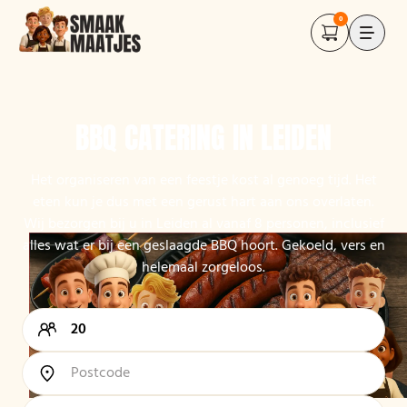
0
BBQ CATERING IN LEIDEN
Het organiseren van een feestje kost al genoeg tijd. Het
eten kun je dus met een gerust hart aan ons overlaten.
Wij bezorgen bij u in Leiden al vanaf 8 personen, inclusief
alles wat er bij een geslaagde BBQ hoort. Gekoeld, vers en
helemaal zorgeloos.