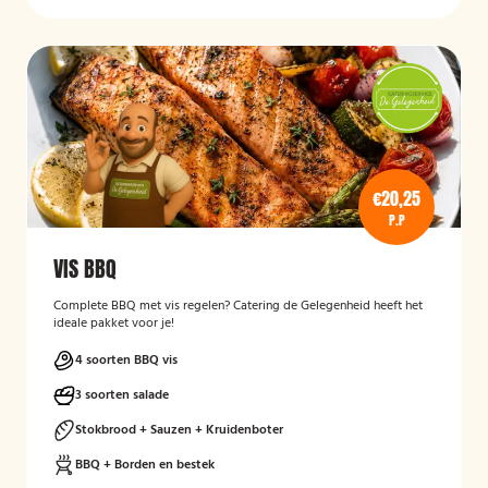
€20,25
P.P
VIS BBQ
Complete BBQ met vis regelen? Catering de Gelegenheid heeft het
ideale pakket voor je!
4 soorten BBQ vis
3 soorten salade
Stokbrood + Sauzen + Kruidenboter
BBQ + Borden en bestek