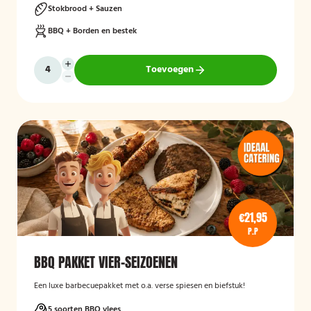
Stokbrood + Sauzen
BBQ + Borden en bestek
Toevoegen
€21,95
P.P
BBQ PAKKET VIER-SEIZOENEN
Een luxe barbecuepakket met o.a. verse spiesen en biefstuk!
5 soorten BBQ vlees