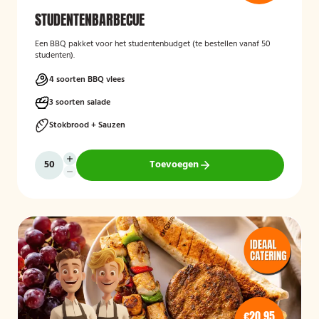
STUDENTENBARBECUE
Een BBQ pakket voor het studentenbudget (te bestellen vanaf 50
studenten).
4 soorten BBQ vlees
3 soorten salade
Stokbrood + Sauzen
Toevoegen
€20,95