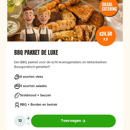
€24,50
P.P
BBQ PAKKET DE LUXE
Een BBQ pakket voor de echt levensgenieters en lekkerbekken.
Bourgondisch genieten!!
8 soorten vlees
4 soorten salades
Stokbrood + Sauzen
BBQ + Borden en bestek
Toevoegen