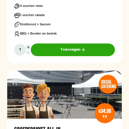
4 soorten vlees
3 soorten salade
Stokbrood + Sauzen
BBQ + Borden en bestek
Toevoegen
€34,95
P.P