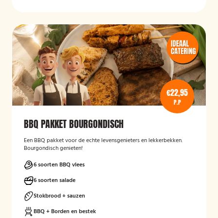
€22,95
P.P
BBQ PAKKET BOURGONDISCH
Een BBQ pakket voor de echte levensgenieters en lekkerbekken.
Bourgondisch genieten!
6 soorten BBQ vlees
6 soorten salade
Stokbrood + sauzen
BBQ + Borden en bestek