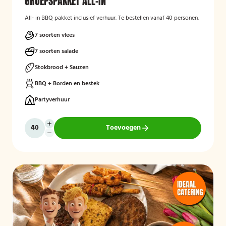
GROEPSPAKKET ALL-IN
All- in BBQ pakket inclusief verhuur. Te bestellen vanaf 40 personen.
7 soorten vlees
7 soorten salade
Stokbrood + Sauzen
BBQ + Borden en bestek
Partyverhuur
Toevoegen