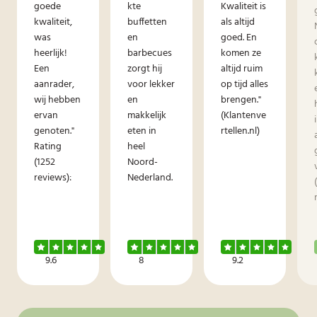
goede
kte
Kwaliteit is
kwaliteit,
buffetten
als altijd
was
en
goed. En
heerlijk!
barbecues
komen ze
Een
zorgt hij
altijd ruim
aanrader,
voor lekker
op tijd alles
wij hebben
en
brengen."
ervan
makkelijk
(Klantenve
genoten."
eten in
rtellen.nl)
Rating
heel
(1252
Noord-
reviews):
Nederland.
9.6
8
9.2