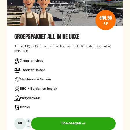
€44,95
P.P
GROEPSPAKKET ALL-IN DE LUXE
All- in BBQ pakket inclusief verhuur & drank. Te bestellen vanaf 40
personen.
7 soorten vlees
7 soorten salade
Stokbrood + Sauzen
BBQ + Borden en bestek
Partyverhuur
Drinks
Toevoegen