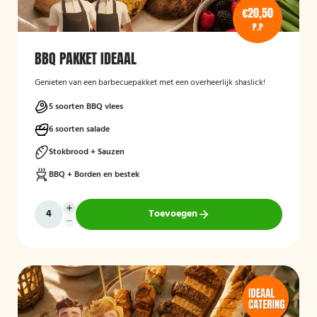
€20,50
P.P
BBQ PAKKET IDEAAL
Genieten van een barbecuepakket met een overheerlijk shaslick!
5 soorten BBQ vlees
6 soorten salade
Stokbrood + Sauzen
BBQ + Borden en bestek
Toevoegen