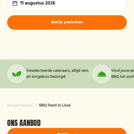
11 augustus 2026
Bekijk pakketten
Geselecteerde cateraars, altijd vers
Vind jouw pe
en zorgeloos bezorgd.
BBQ tot sushi
Smaakmaatjes
/
BBQ feest in Lisse
ONS AANBOD