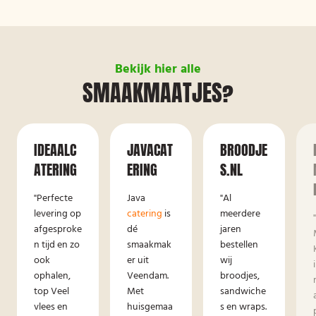
Bekijk hier alle
SMAAKMAATJES?
IDEAALC
JAVACAT
BROODJE
ATERING
ERING
S.NL
"Perfecte
Java
"Al
levering op
catering
is
meerdere
afgesproke
dé
jaren
n tijd en zo
smaakmak
bestellen
ook
er uit
wij
ophalen,
Veendam.
broodjes,
top Veel
Met
sandwiche
vlees en
huisgemaa
s en wraps.