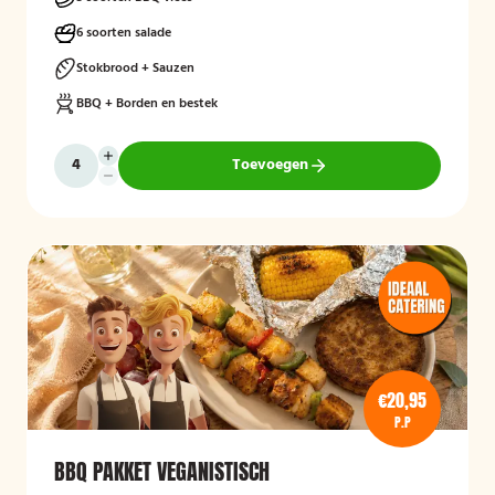
6 soorten salade
Stokbrood + Sauzen
BBQ + Borden en bestek
Toevoegen
€20,95
P.P
BBQ PAKKET VEGANISTISCH