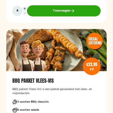
Toevoegen
€22,95
P.P
BBQ PAKKET VLEES-VIS
BBQ pakket 'Vlees-Vis' is een pakket gevarieerd met vlees- en
visproducten.
5 soorten BBQ vlees/vis
6 soorten salade