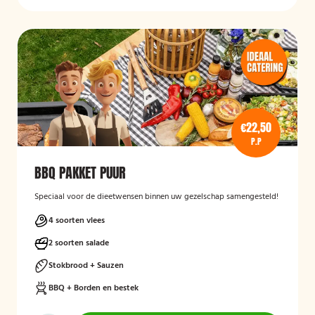
€22,50
P.P
BBQ PAKKET PUUR
Speciaal voor de dieetwensen binnen uw gezelschap samengesteld!
4 soorten vlees
2 soorten salade
Stokbrood + Sauzen
BBQ + Borden en bestek