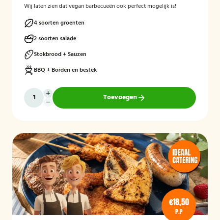
Wij laten zien dat vegan barbecueën ook perfect mogelijk is!
4 soorten groenten
2 soorten salade
Stokbrood + Sauzen
BBQ + Borden en bestek
Toevoegen
€18,50
P.P