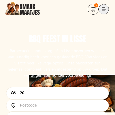
0
BBQ FEEST IN LISSE
Barbecueën zonder zorgen? In Lisse bezorgen we alles
wat u nodig heeft voor een geslaagde BBQ. Van vlees en
vis tot heerlijke vega-opties. Onze pakketten zijn
helemaal compleet, vers en afgestemd op uw groep. Dat
wordt genieten zonder voorbereiding!