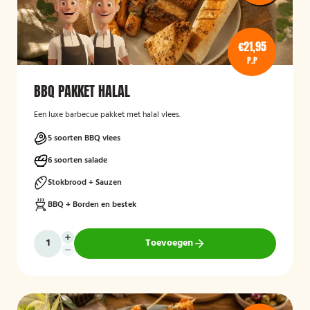
€21,95
P.P
BBQ PAKKET HALAL
Een luxe barbecue pakket met halal vlees.
5 soorten BBQ vlees
6 soorten salade
Stokbrood + Sauzen
BBQ + Borden en bestek
Toevoegen