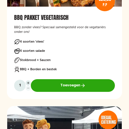
P.P
BBQ PAKKET VEGETARISCH
BBQ zonder vlees? Speciaal samengesteld voor de vegetariërs
onder ons!
4 soorten 'vlees'
4 soorten salade
Stokbrood + Sauzen
BBQ + Borden en bestek
Toevoegen