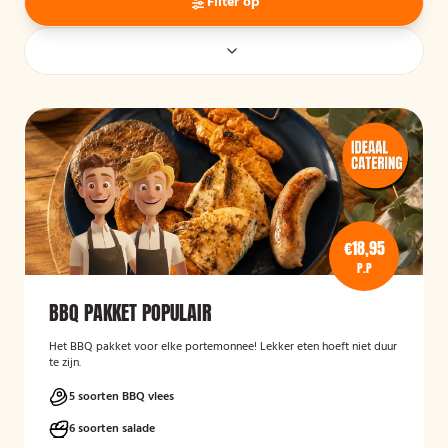
Filter op
€18,95
P.P
BBQ PAKKET POPULAIR
Het BBQ pakket voor elke portemonnee! Lekker eten hoeft niet duur
te zijn.
5 soorten BBQ vlees
6 soorten salade