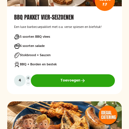
P.P
BBQ PAKKET VIER-SEIZOENEN
Een luxe barbecuepakket met o.a. verse spiesen en biefstuk!
5 soorten BBQ vlees
6 soorten salade
Stokbrood + Sauzen
BBQ + Borden en bestek
Toevoegen