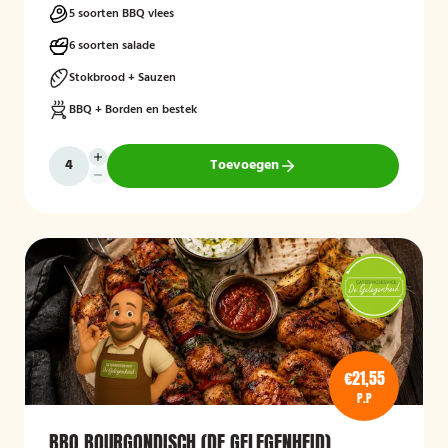
5 soorten BBQ vlees
6 soorten salade
Stokbrood + Sauzen
BBQ + Borden en bestek
Toevoegen
€21,55
P.P
BBQ BOURGONDISCH (DE GELEGENHEID)