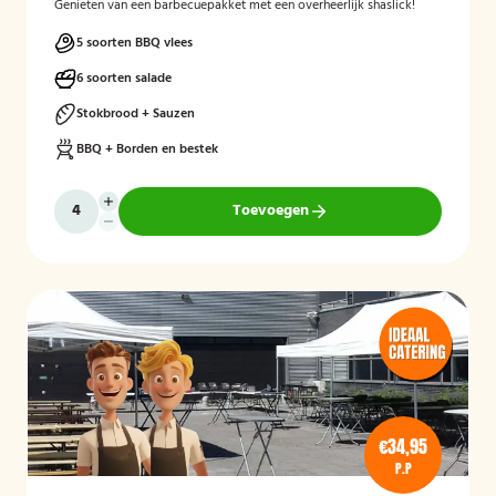
Genieten van een barbecuepakket met een overheerlijk shaslick!
5 soorten BBQ vlees
6 soorten salade
Stokbrood + Sauzen
BBQ + Borden en bestek
Toevoegen
€34,95
P.P