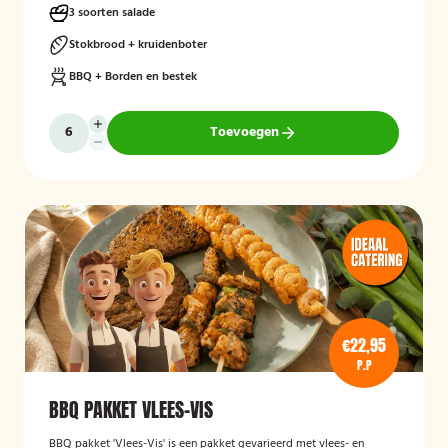
3 soorten salade
Stokbrood + kruidenboter
BBQ + Borden en bestek
Toevoegen
€22,95
P.P
BBQ PAKKET VLEES-VIS
BBQ pakket 'Vlees-Vis' is een pakket gevarieerd met vlees- en