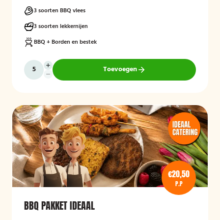
zodat ook de jongste gasten kunnen genieten van een complete
BBQ-ervaring tijdens een feest, familiedag of andere gelegenheid.
3 soorten BBQ vlees
3 soorten lekkernijen
BBQ + Borden en bestek
Toevoegen
€20,50
P.P
BBQ PAKKET IDEAAL