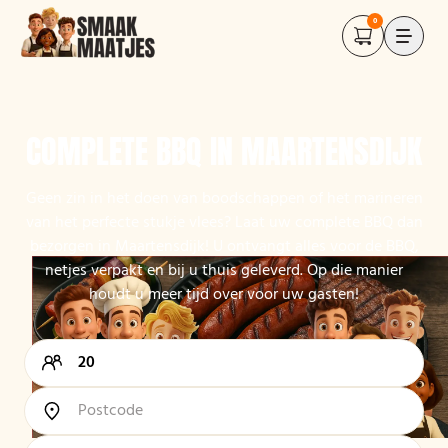
0
COMPLETE BBQ IN MAARTENSDIJK
Geen zin in het doen van boodschappen of het marineren
van het perfecte stukje vlees? Laat uw complete BBQ dan
bezorgen in Maartensdijk! U ontvangt alles voor de BBQ,
netjes verpakt en bij u thuis geleverd. Op die manier
houdt u meer tijd over voor uw gasten!