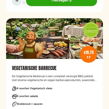
Toevoegen
€19,75
P.P
VEGETARISCHE BARBECUE
De Vegetarische Barbecue is een compleet verzorgd BBQ-pakket
met diverse vegetarische en vegan barbecueproducten, waaronder
een wortel-pompoenburger, vegetarische spies, vegan
garnalenalternatief en groenteburger. Het arrangement wordt
4 soorten Vegetarisch vlees
aangevuld met verschillende salades, sauzen, vers afgebakken
stokbrood en kruidenboter. De barbecue, borden en het bestek zijn
4 soorten salade
inbegrepen, en de cateringservice verzorgt zowel de bezorging als
het ophalen van de materialen.
Stokbrood + sauzen