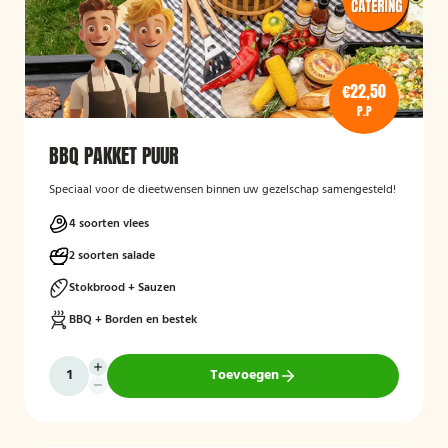
€22,50
P.P
BBQ PAKKET PUUR
Speciaal voor de dieetwensen binnen uw gezelschap samengesteld!
4 soorten vlees
2 soorten salade
Stokbrood + Sauzen
BBQ + Borden en bestek
Toevoegen