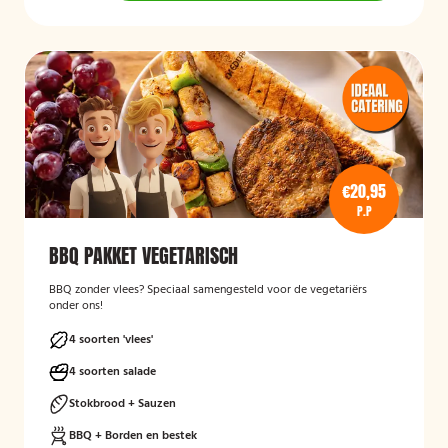
€20,95
P.P
BBQ PAKKET VEGETARISCH
BBQ zonder vlees? Speciaal samengesteld voor de vegetariërs
onder ons!
4 soorten 'vlees'
4 soorten salade
Stokbrood + Sauzen
BBQ + Borden en bestek