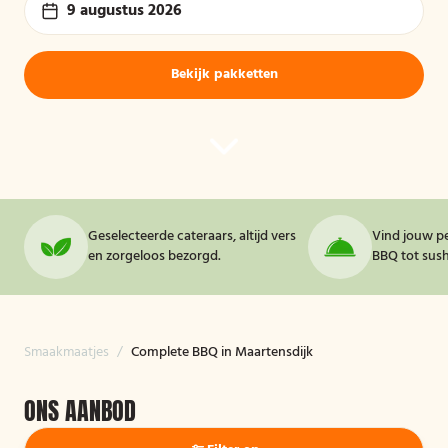
9 augustus 2026
Bekijk pakketten
Geselecteerde cateraars, altijd vers
Vind jouw pe
en zorgeloos bezorgd.
BBQ tot sushi
Smaakmaatjes
/
Complete BBQ in Maartensdijk
ONS AANBOD