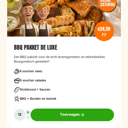
€24,50
P.P
BBQ PAKKET DE LUXE
Een BBQ pakket voor de echt levensgenieters en lekkerbekken.
Bourgondisch genieten!!
8 soorten vlees
4 soorten salades
Stokbrood + Sauzen
BBQ + Borden en bestek
Toevoegen