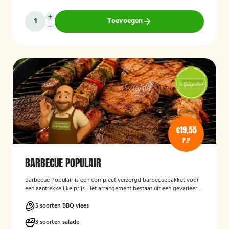
Toevoegen
€19,55
P.P
BARBECUE POPULAIR
Barbecue Populair
is een compleet verzorgd barbecuepakket voor
een aantrekkelijke prijs. Het arrangement bestaat uit een gevarieerde
selectie barbecuevlees, verse salades, sauzen en vers afgebakken
stokbrood. Daarnaast worden barbecue, borden en bestek
5 soorten BBQ vlees
meegeleverd en weer opgehaald, zodat gasten zorgeloos kunnen
genieten van een gezellige barbecue.
3 soorten salade