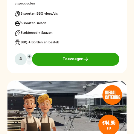
visproducten.
5 soorten BBQ vlees/vis
6 soorten salade
Stokbrood + Sauzen
BBQ + Borden en bestek
Toevoegen
€44,95
P.P