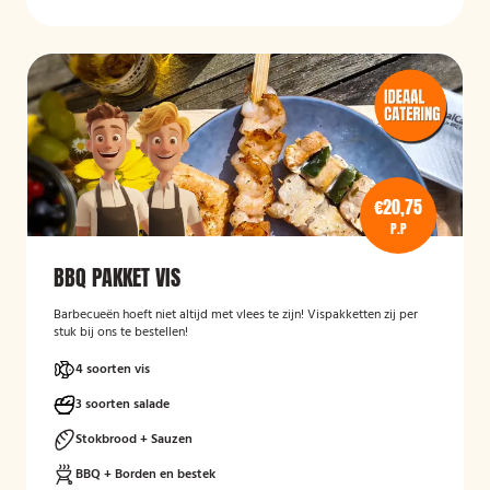
€20,75
P.P
BBQ PAKKET VIS
Barbecueën hoeft niet altijd met vlees te zijn! Vispakketten zij per
stuk bij ons te bestellen!
4 soorten vis
3 soorten salade
Stokbrood + Sauzen
BBQ + Borden en bestek