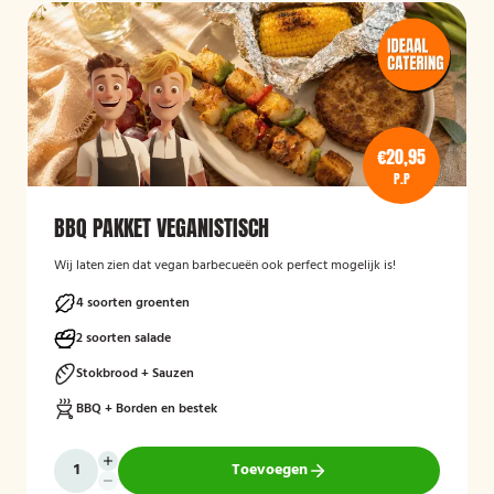
€20,95
P.P
BBQ PAKKET VEGANISTISCH
Wij laten zien dat vegan barbecueën ook perfect mogelijk is!
4 soorten groenten
2 soorten salade
Stokbrood + Sauzen
BBQ + Borden en bestek
Toevoegen