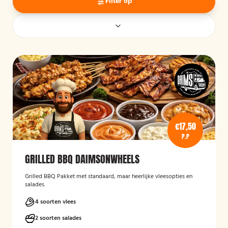
Filter op
€17,50
P.P
GRILLED BBQ DAIMSONWHEELS
Grilled BBQ Pakket met standaard, maar heerlijke vleesopties en
salades.
4 soorten vlees
2 soorten salades