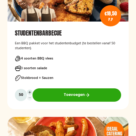
€18,50
P.P
STUDENTENBARBECUE
Een BBQ pakket voor het studentenbudget (te bestellen vanaf 50
studenten).
4 soorten BBQ vlees
3 soorten salade
Stokbrood + Sauzen
Toevoegen