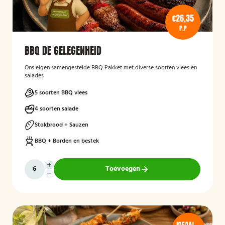
€26,35
P.P
BBQ DE GELEGENHEID
Ons eigen samengestelde BBQ Pakket met diverse soorten vlees en
salades
5 soorten BBQ vlees
4 soorten salade
Stokbrood + Sauzen
BBQ + Borden en bestek
Toevoegen