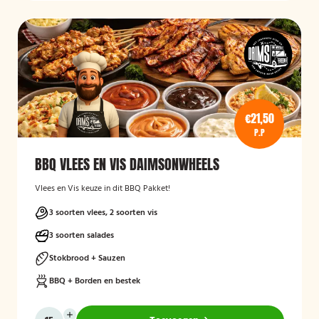
€21,50
P.P
BBQ VLEES EN VIS DAIMSONWHEELS
Vlees en Vis keuze in dit BBQ Pakket!
3 soorten vlees, 2 soorten vis
3 soorten salades
Stokbrood + Sauzen
BBQ + Borden en bestek