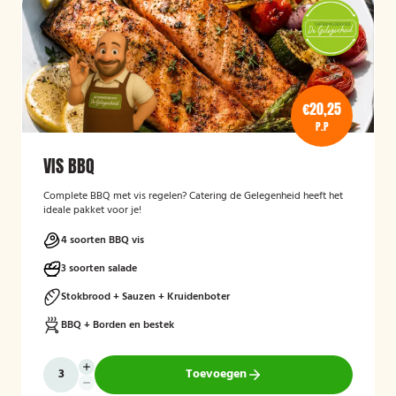
€20,25
P.P
VIS BBQ
Complete BBQ met vis regelen? Catering de Gelegenheid heeft het
ideale pakket voor je!
4 soorten BBQ vis
3 soorten salade
Stokbrood + Sauzen + Kruidenboter
BBQ + Borden en bestek
Toevoegen