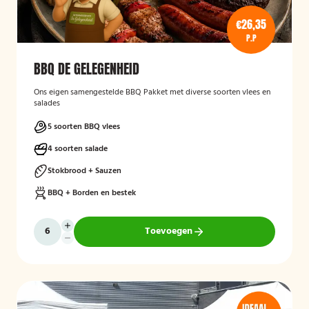
€26,35
P.P
BBQ DE GELEGENHEID
Ons eigen samengestelde BBQ Pakket met diverse soorten vlees en
salades
5 soorten BBQ vlees
4 soorten salade
Stokbrood + Sauzen
BBQ + Borden en bestek
Toevoegen