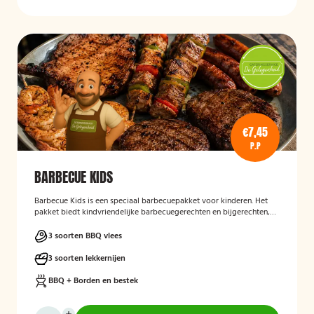
€7,45
P.P
BARBECUE KIDS
Barbecue Kids
is een speciaal barbecuepakket voor kinderen. Het
pakket biedt kindvriendelijke barbecuegerechten en bijgerechten,
zodat ook de jongste gasten kunnen genieten van een complete
BBQ-ervaring tijdens een feest, familiedag of andere gelegenheid.
3 soorten BBQ vlees
3 soorten lekkernijen
BBQ + Borden en bestek