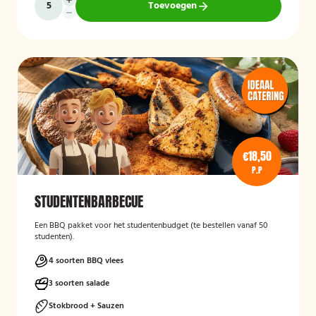
Toevoegen
€18,50
P.P
STUDENTENBARBECUE
Een BBQ pakket voor het studentenbudget (te bestellen vanaf 50
studenten).
4 soorten BBQ vlees
3 soorten salade
Stokbrood + Sauzen