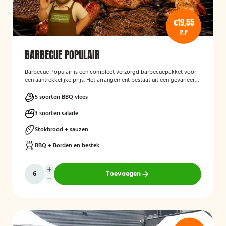
€19,55
P.P
BARBECUE POPULAIR
Barbecue Populair
is een compleet verzorgd barbecuepakket voor
een aantrekkelijke prijs. Het arrangement bestaat uit een gevarieerde
selectie barbecuevlees, verse salades, sauzen en vers afgebakken
stokbrood. Daarnaast worden barbecue, borden en bestek
5 soorten BBQ vlees
meegeleverd en weer opgehaald, zodat gasten zorgeloos kunnen
genieten van een gezellige barbecue.
3 soorten salade
Stokbrood + sauzen
BBQ + Borden en bestek
Toevoegen