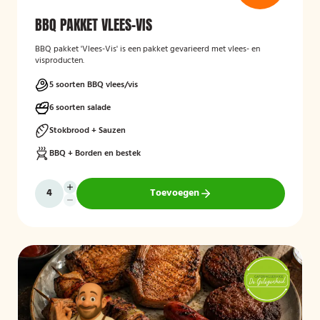
BBQ PAKKET VLEES-VIS
BBQ pakket 'Vlees-Vis' is een pakket gevarieerd met vlees- en
visproducten.
5 soorten BBQ vlees/vis
6 soorten salade
Stokbrood + Sauzen
BBQ + Borden en bestek
Toevoegen