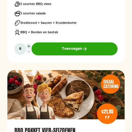
5 soorten BBQ vlees
3 soorten salade
Stokbrood + Sauzen + Kruidenboter
BBQ + Borden en bestek
Toevoegen
€21,95
P.P
BBQ PAKKET VIER-SEIZOENEN