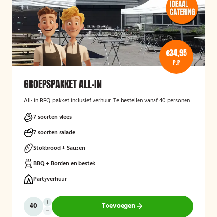
€34,95
P.P
GROEPSPAKKET ALL-IN
All- in BBQ pakket inclusief verhuur. Te bestellen vanaf 40 personen.
7 soorten vlees
7 soorten salade
Stokbrood + Sauzen
BBQ + Borden en bestek
Partyverhuur
Toevoegen