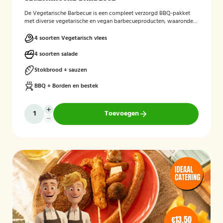
De Vegetarische Barbecue is een compleet verzorgd BBQ-pakket
met diverse vegetarische en vegan barbecueproducten, waaronder
een wortel-pompoenburger, vegetarische spies, vegan
garnalenalternatief en groenteburger. Het arrangement wordt
4 soorten Vegetarisch vlees
aangevuld met verschillende salades, sauzen, vers afgebakken
stokbrood en kruidenboter. De barbecue, borden en het bestek zijn
4 soorten salade
inbegrepen, en de cateringservice verzorgt zowel de bezorging als
het ophalen van de materialen.
Stokbrood + sauzen
BBQ + Borden en bestek
Toevoegen
€13,50