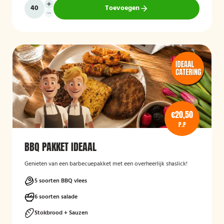
Toevoegen
€20,50
P.P
BBQ PAKKET IDEAAL
Genieten van een barbecuepakket met een overheerlijk shaslick!
5 soorten BBQ vlees
6 soorten salade
Stokbrood + Sauzen