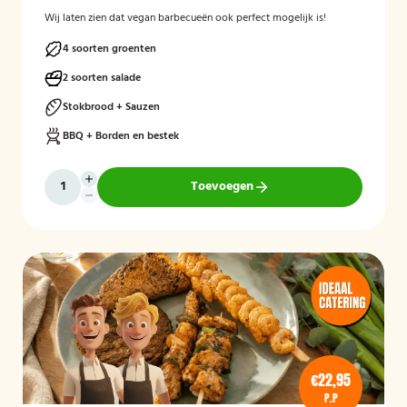
Wij laten zien dat vegan barbecueën ook perfect mogelijk is!
4 soorten groenten
2 soorten salade
Stokbrood + Sauzen
BBQ + Borden en bestek
Toevoegen
€22,95
P.P