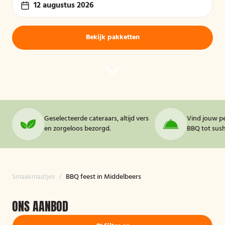
12 augustus 2026
Bekijk pakketten
Geselecteerde cateraars, altijd vers
Vind jouw pe
en zorgeloos bezorgd.
BBQ tot sushi
Smaakmaatjes
/
BBQ feest in Middelbeers
ONS AANBOD