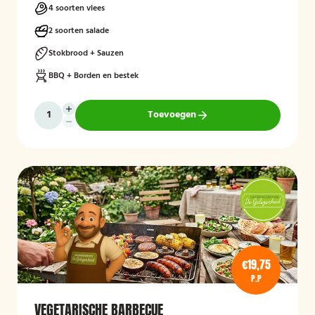
4 soorten vlees
2 soorten salade
Stokbrood + Sauzen
BBQ + Borden en bestek
Toevoegen
€19,75
P.P
VEGETARISCHE BARBECUE