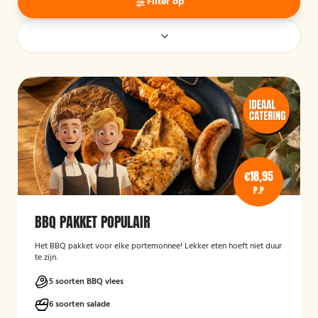
Filter op
€18,95
P.P
BBQ PAKKET POPULAIR
Het BBQ pakket voor elke portemonnee! Lekker eten hoeft niet duur
te zijn.
5 soorten BBQ vlees
6 soorten salade