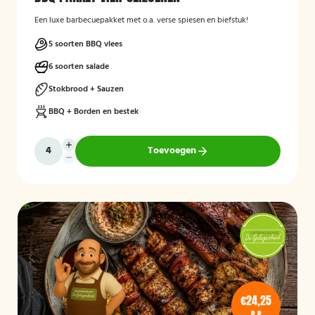
Een luxe barbecuepakket met o.a. verse spiesen en biefstuk!
5 soorten BBQ vlees
6 soorten salade
Stokbrood + Sauzen
BBQ + Borden en bestek
Toevoegen
€24,25
P.P