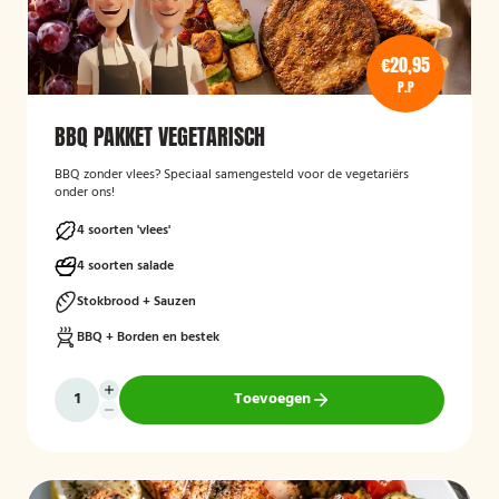
€20,95
P.P
BBQ PAKKET VEGETARISCH
BBQ zonder vlees? Speciaal samengesteld voor de vegetariërs
onder ons!
4 soorten 'vlees'
4 soorten salade
Stokbrood + Sauzen
BBQ + Borden en bestek
Toevoegen