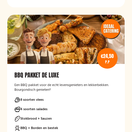
€24,50
P.P
BBQ PAKKET DE LUXE
Een BBQ pakket voor de echt levensgenieters en lekkerbekken.
Bourgondisch genieten!!
8 soorten vlees
4 soorten salades
Stokbrood + Sauzen
BBQ + Borden en bestek