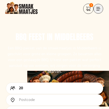
0
BBQ FEEST IN MIDDELBEERS
Een BBQ-pakket van de smaakmaatjes in Middelbeers is
geschikt voor grote en kleine groepen. Ze bevatten alles
voor een geslaagde BBQ. U kiest een pakket wat perfect
aansluit op uw wensen, wij zorgen voor de verzorging
daarvan.