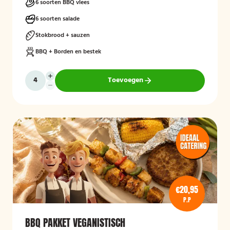
6 soorten BBQ vlees
6 soorten salade
Stokbrood + sauzen
BBQ + Borden en bestek
Toevoegen
€20,95
P.P
BBQ PAKKET VEGANISTISCH