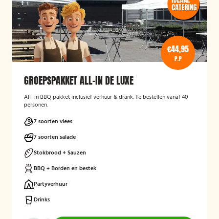
€44,95
P.P
GROEPSPAKKET ALL-IN DE LUXE
All- in BBQ pakket inclusief verhuur & drank. Te bestellen vanaf 40
personen.
7 soorten vlees
7 soorten salade
Stokbrood + Sauzen
BBQ + Borden en bestek
Partyverhuur
Drinks