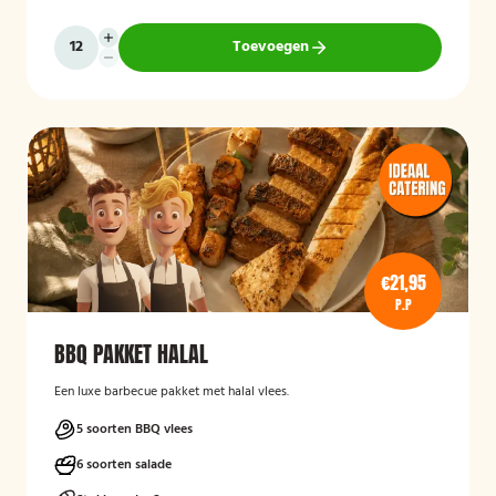
Toevoegen
€21,95
P.P
BBQ PAKKET HALAL
Een luxe barbecue pakket met halal vlees.
5 soorten BBQ vlees
6 soorten salade