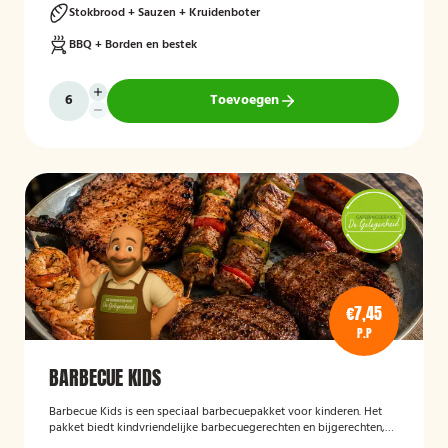
Stokbrood + Sauzen + Kruidenboter
BBQ + Borden en bestek
Toevoegen
€7,45
P.P
BARBECUE KIDS
Barbecue Kids
is een speciaal barbecuepakket voor kinderen. Het
pakket biedt kindvriendelijke barbecuegerechten en bijgerechten,
zodat ook de jongste gasten kunnen genieten van een complete