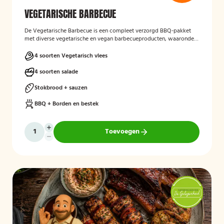
VEGETARISCHE BARBECUE
De Vegetarische Barbecue is een compleet verzorgd BBQ-pakket
met diverse vegetarische en vegan barbecueproducten, waaronder
een wortel-pompoenburger, vegetarische spies, vegan
garnalenalternatief en groenteburger. Het arrangement wordt
4 soorten Vegetarisch vlees
aangevuld met verschillende salades, sauzen, vers afgebakken
stokbrood en kruidenboter. De barbecue, borden en het bestek zijn
4 soorten salade
inbegrepen, en de cateringservice verzorgt zowel de bezorging als
het ophalen van de materialen.
Stokbrood + sauzen
BBQ + Borden en bestek
Toevoegen