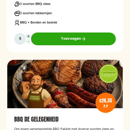
BBQ-ervaring tijdens een feest, familiedag of andere gelegenheid.
3 soorten BBQ vlees
3 soorten lekkernijen
BBQ + Borden en bestek
Toevoegen
€26,35
P.P
BBQ DE GELEGENHEID
Ons eigen samengestelde BBQ Pakket met diverse soorten vlees en