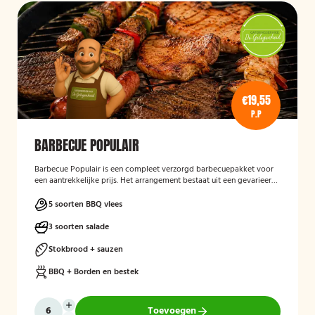
€19,55
P.P
BARBECUE POPULAIR
Barbecue Populair
is een compleet verzorgd barbecuepakket voor
een aantrekkelijke prijs. Het arrangement bestaat uit een gevarieerde
selectie barbecuevlees, verse salades, sauzen en vers afgebakken
stokbrood. Daarnaast worden barbecue, borden en bestek
5 soorten BBQ vlees
meegeleverd en weer opgehaald, zodat gasten zorgeloos kunnen
genieten van een gezellige barbecue.
3 soorten salade
Stokbrood + sauzen
BBQ + Borden en bestek
Toevoegen