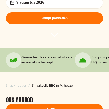
9 augustus 2026
Bekijk pakketten
Geselecteerde cateraars, altijd vers
Vind jouw pe
en zorgeloos bezorgd.
BBQ tot sushi
Smaakmaatjes
/
Smaakvolle BBQ in Milheeze
ONS AANBOD