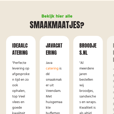
Bekijk hier alle
SMAAKMAATJES?
IDEAALC
JAVACAT
BROODJE
ATERING
ERING
S.NL
"Perfecte
Java
"Al
levering op
catering
is
meerdere
afgesproke
dé
jaren
n tijd en zo
smaakmak
bestellen
ook
er uit
wij
ophalen,
Veendam.
broodjes,
top Veel
Met
sandwiche
vlees en
huisgemaa
s en wraps.
goede
kte
Kwaliteit is
kwaliteit,
buffetten
als altijd