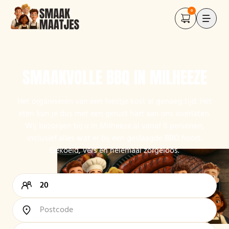
0
SMAAKVOLLE BBQ IN MILHEEZE
Het organiseren van een feestje kost al genoeg tijd. Het
eten kun je dus met een gerust hart aan ons overlaten.
Wij bezorgen bij u in Milheeze al vanaf 8 personen,
inclusief alles wat er bij een geslaagde BBQ hoort.
Gekoeld, vers en helemaal zorgeloos.