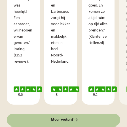
was
en
goed. En
heerlijk!
barbecues
komen ze
Een
zorgt hij
altijd ruim
aanrader,
voor lekker
op tijd alles
wij hebben
en
brengen."
ervan
makkelijk
(Klantenve
genoten."
eten in
rtellen.nl)
Rating
heel
(1252
Noord-
reviews):
Nederland.
9.6
8
9.2
Meer weten?