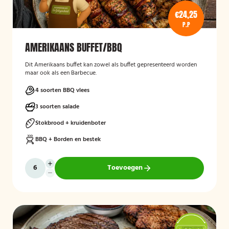
€24,25
P.P
AMERIKAANS BUFFET/BBQ
Dit Amerikaans buffet kan zowel als buffet gepresenteerd worden
maar ook als een Barbecue.
4 soorten BBQ vlees
3 soorten salade
Stokbrood + kruidenboter
BBQ + Borden en bestek
Toevoegen