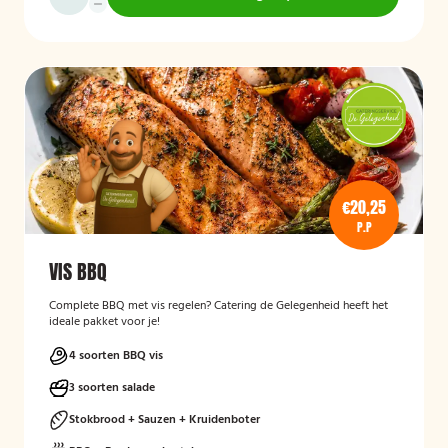
€20,25
P.P
VIS BBQ
Complete BBQ met vis regelen? Catering de Gelegenheid heeft het
ideale pakket voor je!
4 soorten BBQ vis
3 soorten salade
Stokbrood + Sauzen + Kruidenboter