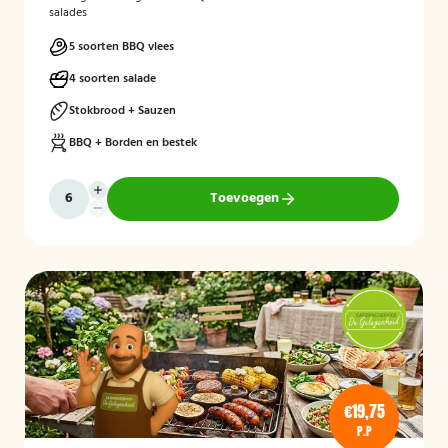
salades
5 soorten BBQ vlees
4 soorten salade
Stokbrood + Sauzen
BBQ + Borden en bestek
Toevoegen
€19,75
P.P