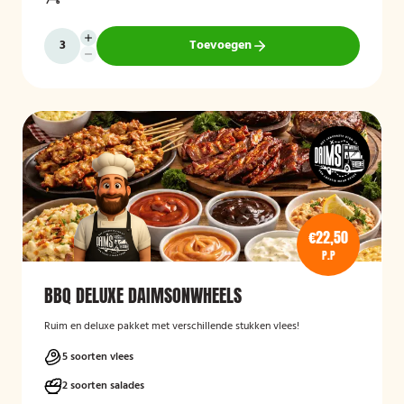
Toevoegen
€22,50
P.P
BBQ DELUXE DAIMSONWHEELS
Ruim en deluxe pakket met verschillende stukken vlees!
5 soorten vlees
2 soorten salades