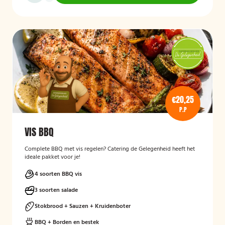
€20,25
P.P
VIS BBQ
Complete BBQ met vis regelen? Catering de Gelegenheid heeft het
ideale pakket voor je!
4 soorten BBQ vis
3 soorten salade
Stokbrood + Sauzen + Kruidenboter
BBQ + Borden en bestek