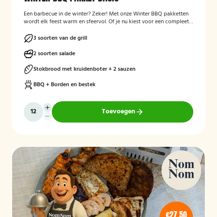
Een barbecue in de winter? Zeker! Met onze Winter BBQ pakketten
wordt elk feest warm en sfeervol. Of je nu kiest voor een compleet
verzorgde BBQ met kok en bediening, of liever zelf aan de slag gaat
met een bezorgpakket: wij zorgen dat alles klopt.
3 soorten van de grill
2 soorten salade
Stokbrood met kruidenboter + 2 sauzen
BBQ + Borden en bestek
Toevoegen
€27,50