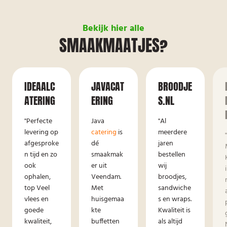
Bekijk hier alle
SMAAKMAATJES?
IDEAALC
JAVACAT
BROODJE
ATERING
ERING
S.NL
"Perfecte
Java
"Al
levering op
catering
is
meerdere
afgesproke
dé
jaren
n tijd en zo
smaakmak
bestellen
ook
er uit
wij
ophalen,
Veendam.
broodjes,
top Veel
Met
sandwiche
vlees en
huisgemaa
s en wraps.
goede
kte
Kwaliteit is
kwaliteit,
buffetten
als altijd