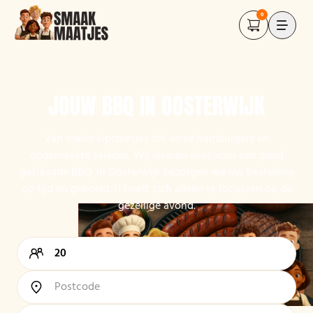
0
JOUW BBQ IN OOSTERWIJK
Van malse kipspiesjes tot verse hamburgers en
opgemaakte salades. Wij leveren alles voor een goed
geslaagde BBQ. In Oosterwijk bezorgen we uw bestelling
op tijd en gekoeld. U hoeft zich alleen te focussen op de
gezellige avond.