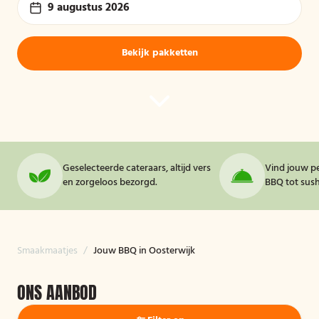
9 augustus 2026
Bekijk pakketten
Geselecteerde cateraars, altijd vers
Vind jouw pe
en zorgeloos bezorgd.
BBQ tot sushi
Smaakmaatjes
/
Jouw BBQ in Oosterwijk
ONS AANBOD