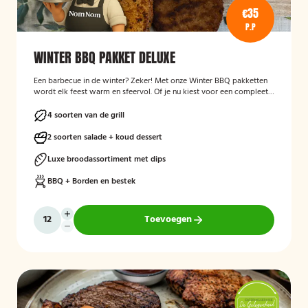
€35
P.P
WINTER BBQ PAKKET DELUXE
Een barbecue in de winter? Zeker! Met onze Winter BBQ pakketten
wordt elk feest warm en sfeervol. Of je nu kiest voor een compleet
verzorgde BBQ met kok en bediening, of liever zelf aan de slag gaat
met een bezorgpakket: wij zorgen dat alles klopt.
4 soorten van de grill
2 soorten salade + koud dessert
Luxe broodassortiment met dips
BBQ + Borden en bestek
Toevoegen