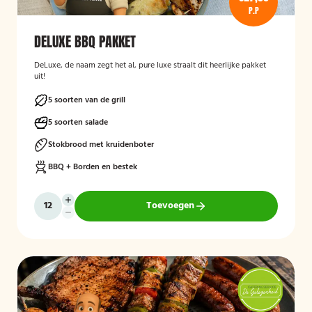
P.P
DELUXE BBQ PAKKET
DeLuxe, de naam zegt het al, pure luxe straalt dit heerlijke pakket
uit!
5 soorten van de grill
5 soorten salade
Stokbrood met kruidenboter
BBQ + Borden en bestek
Toevoegen