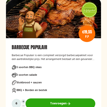
€19,55
P.P
BARBECUE POPULAIR
Barbecue Populair
is een compleet verzorgd barbecuepakket voor
een aantrekkelijke prijs. Het arrangement bestaat uit een gevarieerde
selectie barbecuevlees, verse salades, sauzen en vers afgebakken
stokbrood. Daarnaast worden barbecue, borden en bestek
5 soorten BBQ vlees
meegeleverd en weer opgehaald, zodat gasten zorgeloos kunnen
genieten van een gezellige barbecue.
3 soorten salade
Stokbrood + sauzen
BBQ + Borden en bestek
Toevoegen