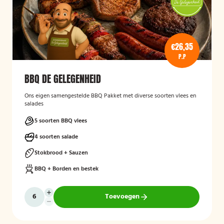
€26,35
P.P
BBQ DE GELEGENHEID
Ons eigen samengestelde BBQ Pakket met diverse soorten vlees en
salades
5 soorten BBQ vlees
4 soorten salade
Stokbrood + Sauzen
BBQ + Borden en bestek
Toevoegen