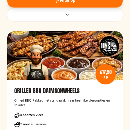
Filter op
€17,50
P.P
GRILLED BBQ DAIMSONWHEELS
Grilled BBQ Pakket met standaard, maar heerlijke vleesopties en
salades.
4 soorten vlees
2 soorten salades