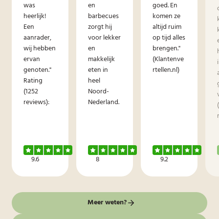
was
en
goed. En
heerlijk!
barbecues
komen ze
Een
zorgt hij
altijd ruim
aanrader,
voor lekker
op tijd alles
wij hebben
en
brengen."
ervan
makkelijk
(Klantenve
genoten."
eten in
rtellen.nl)
Rating
heel
(1252
Noord-
reviews):
Nederland.
9.6
8
9.2
Meer weten?