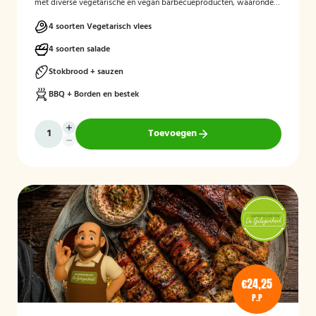
met diverse vegetarische en vegan barbecueproducten, waaronder
een wortel-pompoenburger, vegetarische spies, vegan
garnalenalternatief en groenteburger. Het arrangement wordt
4 soorten Vegetarisch vlees
aangevuld met verschillende salades, sauzen, vers afgebakken
stokbrood en kruidenboter. De barbecue, borden en het bestek zijn
4 soorten salade
inbegrepen, en de cateringservice verzorgt zowel de bezorging als
het ophalen van de materialen.
Stokbrood + sauzen
BBQ + Borden en bestek
Toevoegen
€24,25
P.P