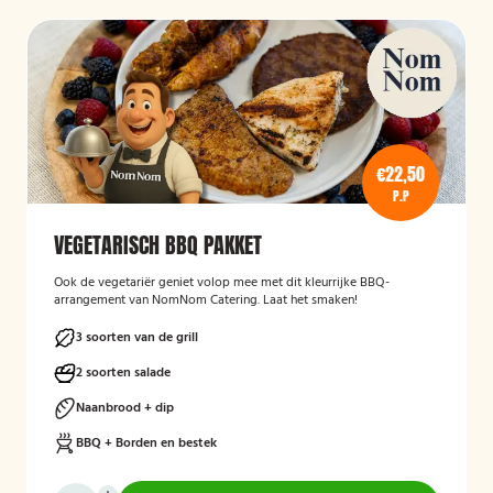
€22,50
P.P
VEGETARISCH BBQ PAKKET
Ook de vegetariër geniet volop mee met dit kleurrijke BBQ-
arrangement van NomNom Catering. Laat het smaken!
3 soorten van de grill
2 soorten salade
Naanbrood + dip
BBQ + Borden en bestek