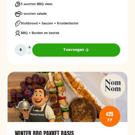
5 soorten BBQ vlees
3 soorten salade
Stokbrood + Sauzen + Kruidenboter
BBQ + Borden en bestek
Toevoegen
€25
P.P
WINTER BBQ PAKKET BASIS