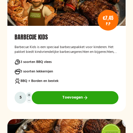
€7,45
P.P
BARBECUE KIDS
Barbecue Kids
is een speciaal barbecuepakket voor kinderen. Het
pakket biedt kindvriendelijke barbecuegerechten en bijgerechten,
zodat ook de jongste gasten kunnen genieten van een complete
BBQ-ervaring tijdens een feest, familiedag of andere gelegenheid.
3 soorten BBQ vlees
3 soorten lekkernijen
BBQ + Borden en bestek
Toevoegen