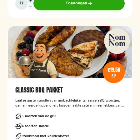
Toevoegen
€19,50
P.P
CLASSIC BBQ PAKKET
Laat je gasten smullen van ambachtelijke Italiaanse BBQ worstjes,
gemarineerde kippendijen, huisgemaakte saté en meer lekkers van
de grill.
5 soorten van de grill
4 soorten salade
Stokbrood met kruidenboter