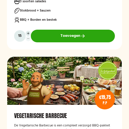
3 soorten salades
Stokbrood + Sauzen
BBQ + Borden en bestek
Toevoegen
€19,75
P.P
VEGETARISCHE BARBECUE
De Vegetarische Barbecue is een compleet verzorgd BBQ-pakket