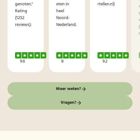
genoten."
eten in
rtellen.nl)
Rating
heel
(1252
Noord-
reviews):
Nederland.
9.6
8
9.2
Meer weten?
Vragen?