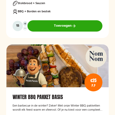
Stokbrood + Sauzen
BBQ + Borden en bestek
Toevoegen
€25
P.P
WINTER BBQ PAKKET BASIS
Een barbecue in de winter? Zeker! Met onze Winter BBQ pakketten
wordt elk feest warm en sfeervol. Of je nu kiest voor een compleet
verzorgde BBQ met kok en bediening, of liever zelf aan de slag gaat