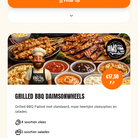
Filter op
€17,50
P.P
GRILLED BBQ DAIMSONWHEELS
Grilled BBQ Pakket met standaard, maar heerlijke vleesopties en
salades.
4 soorten vlees
2 soorten salades