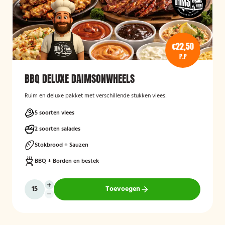
€22,50
P.P
BBQ DELUXE DAIMSONWHEELS
Ruim en deluxe pakket met verschillende stukken vlees!
5 soorten vlees
2 soorten salades
Stokbrood + Sauzen
BBQ + Borden en bestek
Toevoegen