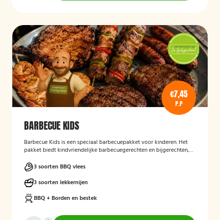
€7,45
P.P
BARBECUE KIDS
Barbecue Kids
is een speciaal barbecuepakket voor kinderen. Het
pakket biedt kindvriendelijke barbecuegerechten en bijgerechten,
zodat ook de jongste gasten kunnen genieten van een complete
BBQ-ervaring tijdens een feest, familiedag of andere gelegenheid.
3 soorten BBQ vlees
3 soorten lekkernijen
BBQ + Borden en bestek