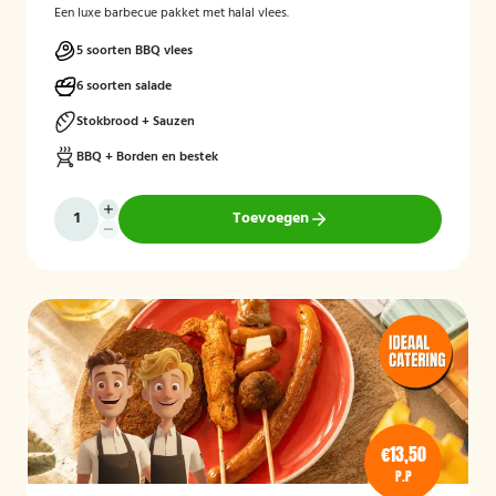
Een luxe barbecue pakket met halal vlees.
5 soorten BBQ vlees
6 soorten salade
Stokbrood + Sauzen
BBQ + Borden en bestek
Toevoegen
€13,50
P.P