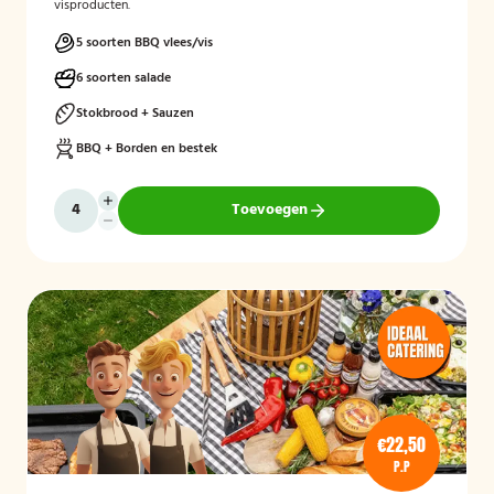
visproducten.
5 soorten BBQ vlees/vis
6 soorten salade
Stokbrood + Sauzen
BBQ + Borden en bestek
Toevoegen
€22,50
P.P