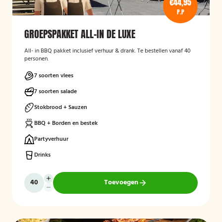
€44,95
P.P
GROEPSPAKKET ALL-IN DE LUXE
All- in BBQ pakket inclusief verhuur & drank. Te bestellen vanaf 40
personen.
7 soorten vlees
7 soorten salade
Stokbrood + Sauzen
BBQ + Borden en bestek
Partyverhuur
Drinks
Toevoegen