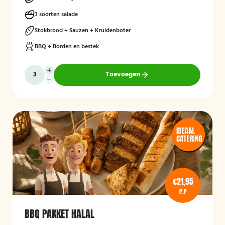
3 soorten salade
Stokbrood + Sauzen + Kruidenboter
BBQ + Borden en bestek
Toevoegen
€21,95
P.P
BBQ PAKKET HALAL