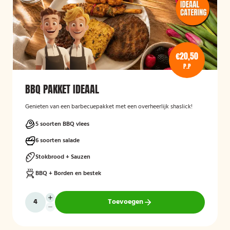
€20,50
P.P
BBQ PAKKET IDEAAL
Genieten van een barbecuepakket met een overheerlijk shaslick!
5 soorten BBQ vlees
6 soorten salade
Stokbrood + Sauzen
BBQ + Borden en bestek
Toevoegen