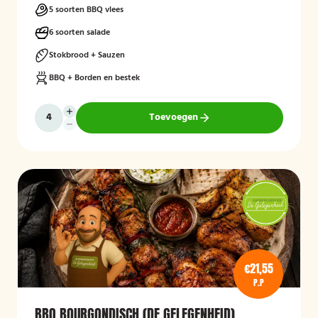
5 soorten BBQ vlees
6 soorten salade
Stokbrood + Sauzen
BBQ + Borden en bestek
Toevoegen
€21,55
P.P
BBQ BOURGONDISCH (DE GELEGENHEID)