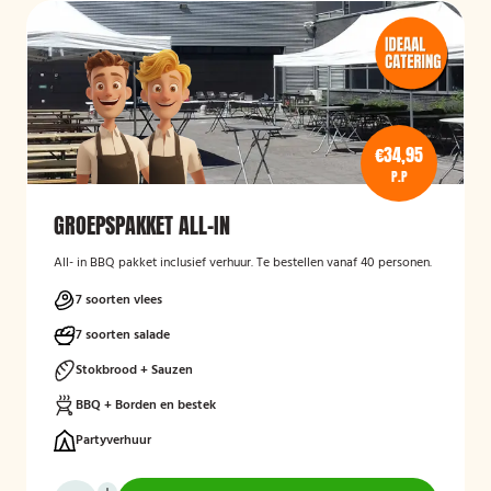
€34,95
P.P
GROEPSPAKKET ALL-IN
All- in BBQ pakket inclusief verhuur. Te bestellen vanaf 40 personen.
7 soorten vlees
7 soorten salade
Stokbrood + Sauzen
BBQ + Borden en bestek
Partyverhuur