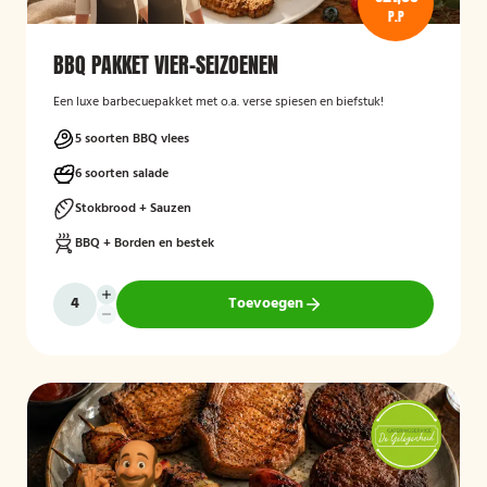
P.P
BBQ PAKKET VIER-SEIZOENEN
Een luxe barbecuepakket met o.a. verse spiesen en biefstuk!
5 soorten BBQ vlees
6 soorten salade
Stokbrood + Sauzen
BBQ + Borden en bestek
Toevoegen