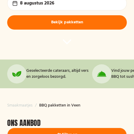
8 augustus 2026
Bekijk pakketten
Geselecteerde cateraars, altijd vers
Vind jouw pe
en zorgeloos bezorgd.
BBQ tot sushi
Smaakmaatjes
/
BBQ pakketten in Veen
ONS AANBOD