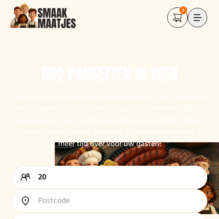
0
BBQ PAKKETTEN IN VEEN
Geen zin in het doen van boodschappen of het marineren
van het perfecte stukje vlees? Laat uw complete BBQ dan
bezorgen in Veen! U ontvangt alles voor de BBQ, netjes
verpakt en bij u thuis geleverd. Op die manier houdt u
meer tijd over voor uw gasten!