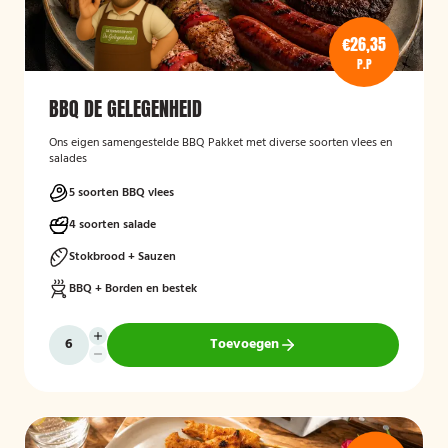
€26,35
P.P
BBQ DE GELEGENHEID
Ons eigen samengestelde BBQ Pakket met diverse soorten vlees en
salades
5 soorten BBQ vlees
4 soorten salade
Stokbrood + Sauzen
BBQ + Borden en bestek
Toevoegen