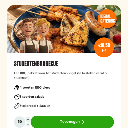
€18,50
P.P
STUDENTENBARBECUE
Een BBQ pakket voor het studentenbudget (te bestellen vanaf 50
studenten).
4 soorten BBQ vlees
3 soorten salade
Stokbrood + Sauzen
Toevoegen