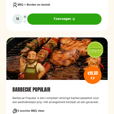
BBQ + Borden en bestek
Toevoegen
€19,55
P.P
BARBECUE POPULAIR
Barbecue Populair
is een compleet verzorgd barbecuepakket voor
een aantrekkelijke prijs. Het arrangement bestaat uit een gevarieerde
selectie barbecuevlees, verse salades, sauzen en vers afgebakken
stokbrood. Daarnaast worden barbecue, borden en bestek
5 soorten BBQ vlees