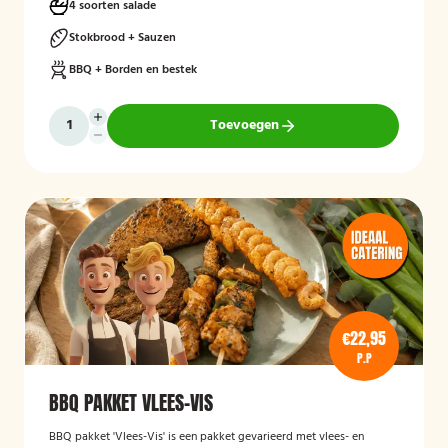
4 soorten salade
Stokbrood + Sauzen
BBQ + Borden en bestek
Toevoegen
€22,95
P.P
BBQ PAKKET VLEES-VIS
BBQ pakket 'Vlees-Vis' is een pakket gevarieerd met vlees- en