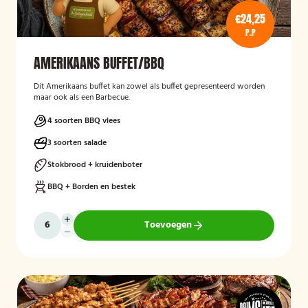
€24,25
P.P
AMERIKAANS BUFFET/BBQ
Dit Amerikaans buffet kan zowel als buffet gepresenteerd worden
maar ook als een Barbecue.
4 soorten BBQ vlees
3 soorten salade
Stokbrood + kruidenboter
BBQ + Borden en bestek
Toevoegen