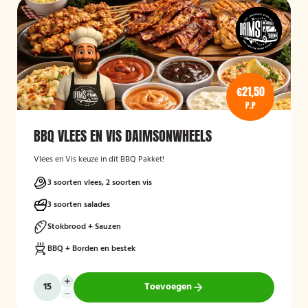
€21,50
P.P
BBQ VLEES EN VIS DAIMSONWHEELS
Vlees en Vis keuze in dit BBQ Pakket!
3 soorten vlees, 2 soorten vis
3 soorten salades
Stokbrood + Sauzen
BBQ + Borden en bestek
Toevoegen