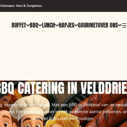
Cateraars. Vers & Zorgeloos.
BUFFET
BBQ
LUNCH
HAPJES
GOURMET
OVER ONS
☰
BBQ CATERING IN VELDDRIE
g, teamuitje of familiedag. Met een BBQ in Velddriel van de smaak
U kiest het perfecte pakket en het gewenste aantal personen, wi
Het kan bijna niet eenvoudiger.