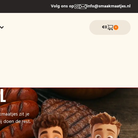
Volg ons op
info@smaakmaatjes.nl
€0
0
L
maatjes zit je
j doen de rest.