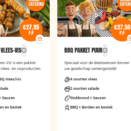
€27,95
€27,50
P.P
P.P
VLEES-VIS
BBQ PAKKET PUUR
es-Vis' is een pakket
Speciaal voor de dieetwensen binnen
 vlees- en visproducten.
uw gezelschap samengesteld!
BQ vlees/vis
4 soorten vlees
alade
2 soorten salade
+ Sauzen
Stokbrood + Sauzen
en en bestek
BBQ + Borden en bestek