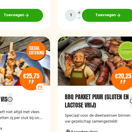
Toevoegen
Toevoegen
€25,75
€20,25
P.P
P.P
BBQ PAKKET PUUR (GLUTEN EN
 VIS
LACTOSE VRIJ)
t niet altijd met vlees
Speciaal voor de dieetwensen binnen
etten zij per stuk bij ons
uw gezelschap samengesteld!
is