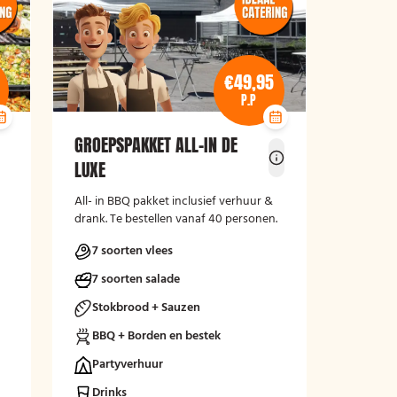
€49,95
P.P
GROEPSPAKKET ALL-IN DE
LUXE
All- in BBQ pakket inclusief verhuur &
drank. Te bestellen vanaf 40 personen.
7 soorten vlees
7 soorten salade
Stokbrood + Sauzen
BBQ + Borden en bestek
Partyverhuur
Drinks