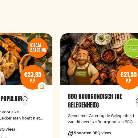
€23,95
€21,55
P.P
P.P
BBQ BOURGONDISCH (DE
 POPULAIR
GELEGENHEID)
 voor elke
Geniet met Catering de Gelegenheid
ekker eten hoeft niet
van dit heerlijke Bourgondisch BBQ
Pakket.
BQ vlees
5 soorten BBQ vlees