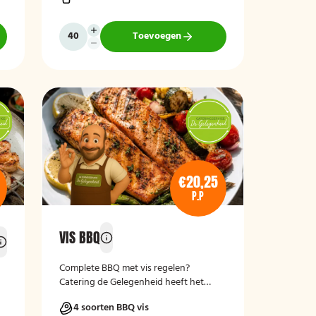
Toevoegen
€20,25
P.P
VIS BBQ
Complete BBQ met vis regelen?
Catering de Gelegenheid heeft het
ideale pakket voor je!
4 soorten BBQ vis