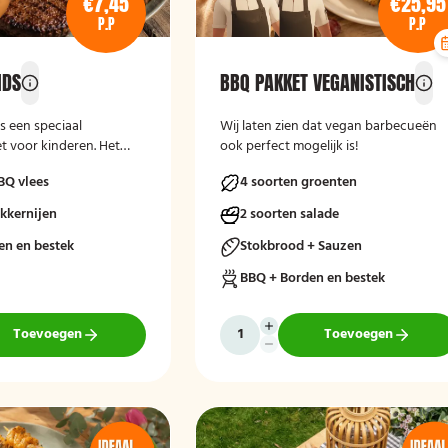
€7,45
€25,95
P.P
P.P
IDS
BBQ PAKKET VEGANISTISCH
s een speciaal
Wij laten zien dat vegan barbecueën
 voor kinderen. Het
ook perfect mogelijk is!
ndvriendelijke
BQ vlees
4 soorten groenten
ten en bijgerechten,
ongste gasten kunnen
ekkernijen
2 soorten salade
een complete BBQ-
s een feest, familiedag of
en en bestek
Stokbrood + Sauzen
heid.
BBQ + Borden en bestek
Toevoegen
Toevoegen