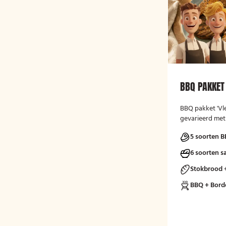
BBQ PAKKET 
BBQ pakket 'Vle
gevarieerd met
5 soorten B
6 soorten s
Stokbrood 
BBQ + Bord