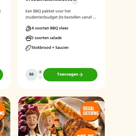
t
Een BBQ pakket voor het
studentenbudget (te bestellen vanaf 50
studenten).
4 soorten BBQ vlees
3 soorten salade
Stokbrood + Sauzen
Toevoegen