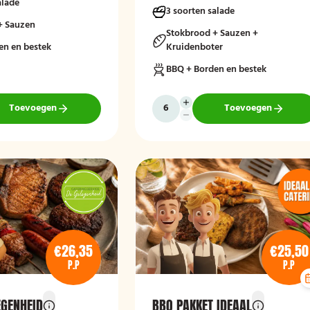
alade
3 soorten salade
+ Sauzen
Stokbrood + Sauzen +
en en bestek
Kruidenboter
BBQ + Borden en bestek
Toevoegen
Toevoegen
€26,35
€25,50
P.P
P.P
EGENHEID
BBQ PAKKET IDEAAL