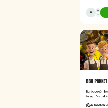
BBQ PAKKET
Barbecueën hoef
te zijn! Vispakk
te bestellen!
4 soorten v