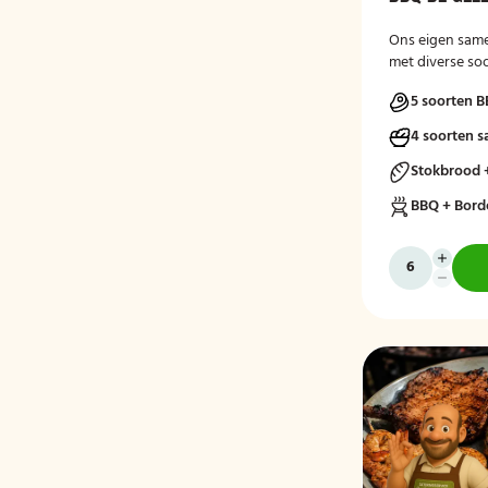
Ons eigen sam
met diverse soo
5 soorten B
4 soorten s
Stokbrood 
BBQ + Bord