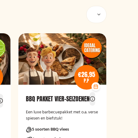
€26,95
P.P
BBQ PAKKET VIER-SEIZOENEN
Een luxe barbecuepakket met o.a. verse
spiesen en biefstuk!
5 soorten BBQ vlees