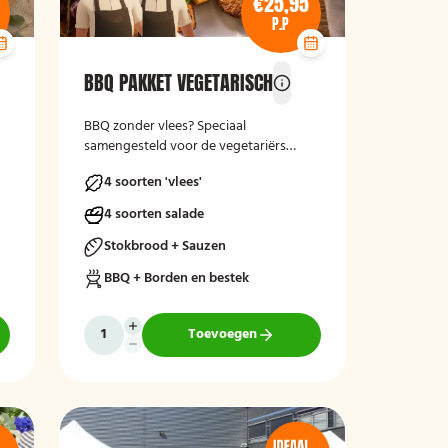
€25,95
P.P
BBQ PAKKET VEGETARISCH
BBQ zonder vlees? Speciaal
samengesteld voor de vegetariërs
onder ons!
4 soorten 'vlees'
4 soorten salade
Stokbrood + Sauzen
BBQ + Borden en bestek
Toevoegen