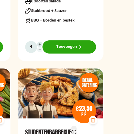
6 soorten salade
Stokbrood + Sauzen
BBQ + Borden en bestek
Toevoegen
€23,50
P.P
STUDENTENBARBECUE