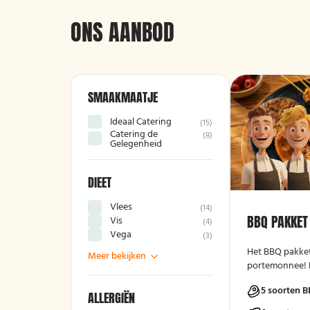
ONS AANBOD
SMAAKMAATJE
Ideaal Catering
(
15
)
Catering de
(
8
)
Gelegenheid
DIEET
Vlees
(
14
)
BBQ PAKKET
Vis
(
4
)
Vega
(
3
)
Het BBQ pakket
Meer bekijken
portemonnee! L
duur te zijn.
5 soorten B
ALLERGIËN