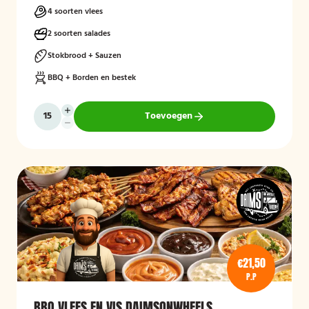
4 soorten vlees
2 soorten salades
Stokbrood + Sauzen
BBQ + Borden en bestek
Toevoegen
€21,50
P.P
BBQ VLEES EN VIS DAIMSONWHEELS