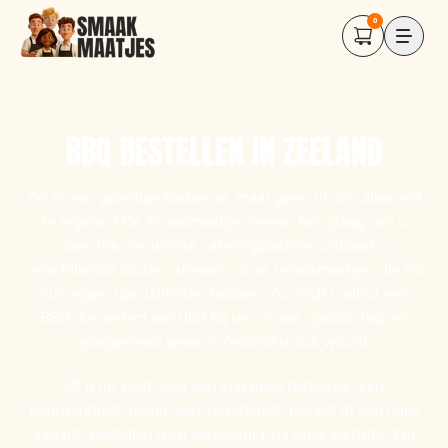
0
BBQ BESTELLEN IN ZEELAND
Zin in een gezellige barbecue, maar geen zin om alles zelf
te regelen? De Smaakmaatjes nemen het graag van u
over. Via ons unieke cateringplatform ontdekt u
verschillende lokale cateraars, onze smaakmaatjes, die elk
hun eigen specialiteiten hebben. Zo vindt u altijd een
BBQ die perfect aansluit bij uw smaak, gezelschap en
gelegenheid waar in Zeeland u ook woont.
Of u nu kiest voor een klassieke barbecue, een
Bourgondisch menu, een vegetarisch pakket of een halal
variant, bestellen gaat eenvoudig via onze website. Wij