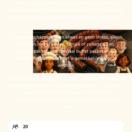
zorgen voor alles: van vlees en salades tot stokbrood,
sauzen en servies. Alles wordt gekoeld bij u thuisbezorgd
en de volgende dag halen we de vuile vaat gewoon weer
op.
Geen boodschappen, geen afwas en geen stress, alleen
genieten met vrienden, familie of collega’s. Een
barbecuepakket, een speciaal buffet pakket of een
lunchbuffet bestellen doet u gemakkelijk via onze
website.
Ontdek hoe eenvoudig het is om in Zeeland een complete
barbecue te bestellen via De Smaakmaatjes, het platform
waar u altijd de juiste cateraar vindt voor elke
gelegenheid. Vers, goed geregeld en zonder zorgen
verzorgd.