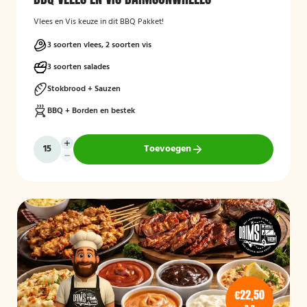
Vlees en Vis keuze in dit BBQ Pakket!
3 soorten vlees, 2 soorten vis
3 soorten salades
Stokbrood + Sauzen
BBQ + Borden en bestek
Toevoegen
€22,50