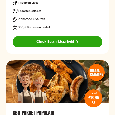
4 soorten vlees
2 soorten salades
Stokbrood + Sauzen
BBQ + Borden en bestek
Check Beschikbaarheid
vanaf
€18,95
P.P
BBQ PAKKET POPULAIR