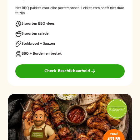
Het BBQ pakket voor elke portemonnee! Lekker eten hoeft niet duur
te zijn.
5 soorten BBQ vlees
6 soorten salade
Stokbrood + Sauzen
BBQ + Borden en bestek
Check Beschikbaarheid
vanaf
€21,55