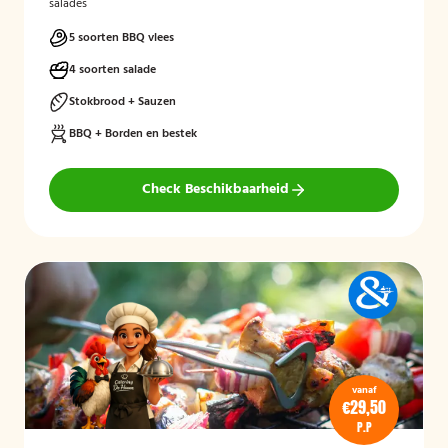
salades
5 soorten BBQ vlees
4 soorten salade
Stokbrood + Sauzen
BBQ + Borden en bestek
Check Beschikbaarheid
vanaf
€29,50
P.P