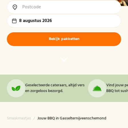
8 augustus 2026
Bekijk pakketten
Geselecteerde cateraars, altijd vers
Vind jouw pe
en zorgeloos bezorgd.
BBQ tot sushi
Smaakmaatjes
/
Jouw BBQ in Gasselternijveenschemond