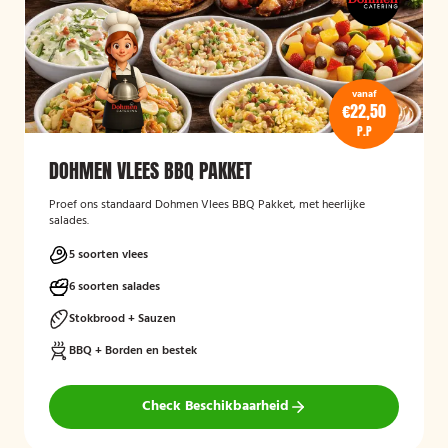
vanaf
€22,50
P.P
DOHMEN VLEES BBQ PAKKET
Proef ons standaard Dohmen Vlees BBQ Pakket, met heerlijke
salades.
5 soorten vlees
6 soorten salades
Stokbrood + Sauzen
BBQ + Borden en bestek
Check Beschikbaarheid