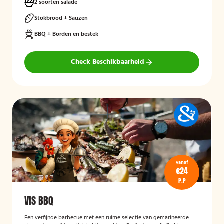
2 soorten salade
Stokbrood + Sauzen
BBQ + Borden en bestek
Check Beschikbaarheid
vanaf
€24
P.P
VIS BBQ
Een verfijnde barbecue met een ruime selectie van gemarineerde