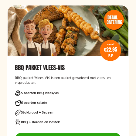
vanaf
€22,95
P.P
BBQ PAKKET VLEES-VIS
BBQ pakket 'Vlees-Vis' is een pakket gevarieerd met vlees- en
visproducten.
5 soorten BBQ vlees/vis
6 soorten salade
Stokbrood + Sauzen
BBQ + Borden en bestek