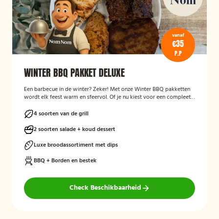
vanaf
€35
P.P
WINTER BBQ PAKKET DELUXE
Een barbecue in de winter? Zeker! Met onze Winter BBQ pakketten
wordt elk feest warm en sfeervol. Of je nu kiest voor een compleet
verzorgde BBQ met kok en bediening, of liever zelf aan de slag gaat
met een bezorgpakket: wij zorgen dat alles klopt.
4 soorten van de grill
2 soorten salade + koud dessert
Luxe broodassortiment met dips
BBQ + Borden en bestek
Check Beschikbaarheid