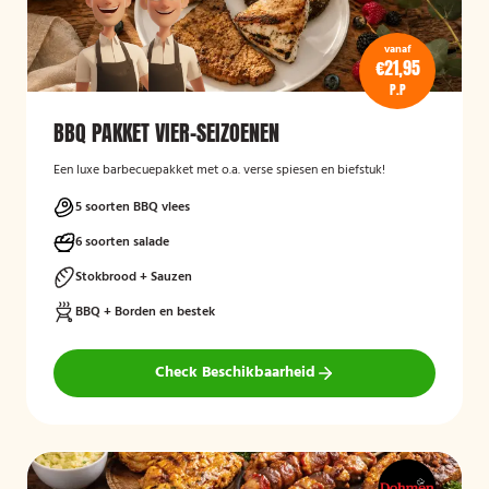
vanaf
€21,95
P.P
BBQ PAKKET VIER-SEIZOENEN
Een luxe barbecuepakket met o.a. verse spiesen en biefstuk!
5 soorten BBQ vlees
6 soorten salade
Stokbrood + Sauzen
BBQ + Borden en bestek
Check Beschikbaarheid