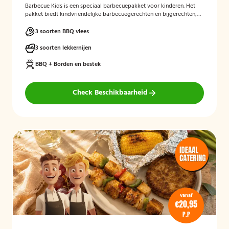
Barbecue Kids
is een speciaal barbecuepakket voor kinderen. Het
pakket biedt kindvriendelijke barbecuegerechten en bijgerechten,
zodat ook de jongste gasten kunnen genieten van een complete
BBQ-ervaring tijdens een feest, familiedag of andere gelegenheid.
3 soorten BBQ vlees
3 soorten lekkernijen
BBQ + Borden en bestek
Check Beschikbaarheid
vanaf
€20,95
P.P