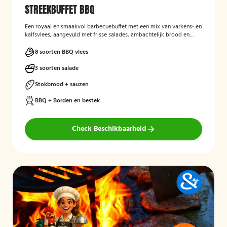
STREEKBUFFET BBQ
Een royaal en smaakvol barbecuebuffet met een mix van varkens- en
kalfsvlees, aangevuld met frisse salades, ambachtelijk brood en
diverse sausjes. Een complete BBQ-ervaring met pure,
streekgebonden smaken voor echte genieters.
8 soorten BBQ vlees
3 soorten salade
Stokbrood + sauzen
BBQ + Borden en bestek
Check Beschikbaarheid