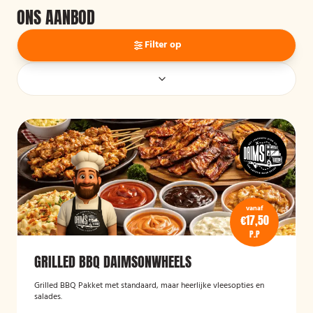
ONS AANBOD
Filter op
vanaf
€17,50
P.P
GRILLED BBQ DAIMSONWHEELS
Grilled BBQ Pakket met standaard, maar heerlijke vleesopties en
salades.