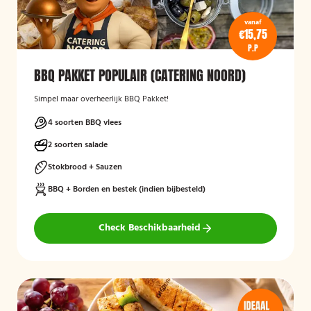
vanaf
€15,75
P.P
BBQ PAKKET POPULAIR (CATERING NOORD)
Simpel maar overheerlijk BBQ Pakket!
4 soorten BBQ vlees
2 soorten salade
Stokbrood + Sauzen
BBQ + Borden en bestek (indien bijbesteld)
Check Beschikbaarheid