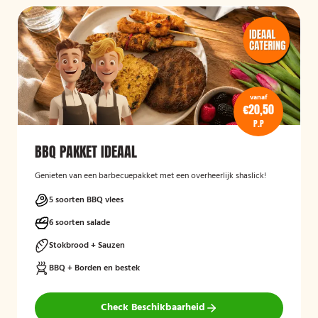
vanaf
€20,50
P.P
BBQ PAKKET IDEAAL
Genieten van een barbecuepakket met een overheerlijk shaslick!
5 soorten BBQ vlees
6 soorten salade
Stokbrood + Sauzen
BBQ + Borden en bestek
Check Beschikbaarheid