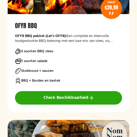
vanaf
€28,99
P.P
OFYR BBQ
OFYR BBQ pakket (Let’s OFYR):
Een complete en sfeervolle
houtgestookte BBQ-beleving met een luxe mix van vlees, vis,
groenten, salades en bijgerechten. Inclusief alle BBQ-
benodigdheden en volledig verzorgd in all-in pakket.
9 soorten BBQ vlees
5 soorten salade
Stokbrood + sauzen
BBQ + Borden en bestek
Check Beschikbaarheid