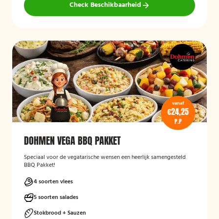
Check Beschikbaarheid
vanaf
€24,25
P.P
DOHMEN VEGA BBQ PAKKET
Speciaal voor de vegatarische wensen een heerlijk samengesteld
BBQ Pakket!
4 soorten vlees
5 soorten salades
Stokbrood + Sauzen