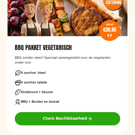
vanaf
€20,95
P.P
BBQ PAKKET VEGETARISCH
BBQ zonder vlees? Speciaal samengesteld voor de vegetariërs
onder ons!
4 soorten 'vlees'
4 soorten salade
Stokbrood + Sauzen
BBQ + Borden en bestek
Check Beschikbaarheid