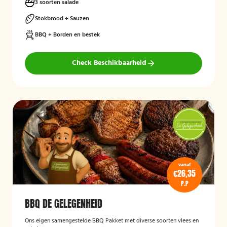
3 soorten salade
Stokbrood + Sauzen
BBQ + Borden en bestek
Check Beschikbaarheid
vanaf
€26,35
P.P
BBQ DE GELEGENHEID
Ons eigen samengestelde BBQ Pakket met diverse soorten vlees en