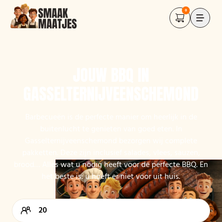
0
JOUW BBQ IN
GASSELTERNIJVEENSCHEMOND
Barbecueën is de perfecte manier om heerlijk in de
buitenlucht te genieten van goed eten. In
Gasselternijveenschemond bezorgen wij complete
pakketten. Deze zijn inclusief salades, vlees, sauzen,
brood… Alles wat u nodig heeft voor de perfecte BBQ. En
het beste is: u hoeft er niet voor uit huis.