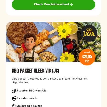
Check Beschikbaarheid
vanaf
€21,95
P.P
BBQ PAKKET VLEES-VIS (JC)
BBQ pakket 'Vlees-Vis' is een pakket gevarieerd met vlees- en
visproducten.
5 soorten BBQ vlees/vis
6 soorten salade
Stokbrood + Sauzen