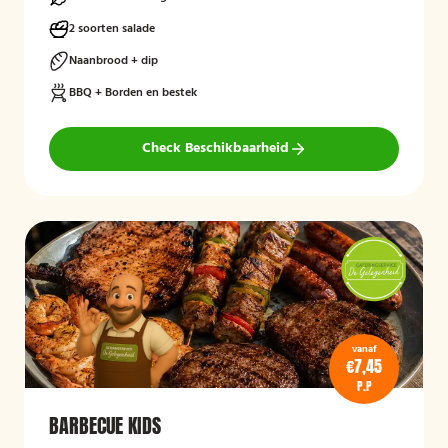
2 soorten salade
Naanbrood + dip
BBQ + Borden en bestek
Check Beschikbaarheid
vanaf
€7,45
P.P
BARBECUE KIDS