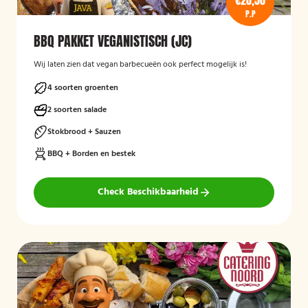
€20,50
P.P
BBQ PAKKET VEGANISTISCH (JC)
Wij laten zien dat vegan barbecueën ook perfect mogelijk is!
4 soorten groenten
2 soorten salade
Stokbrood + Sauzen
BBQ + Borden en bestek
Check Beschikbaarheid