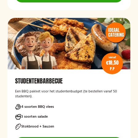
vanaf
€18,50
P.P
STUDENTENBARBECUE
Een BBQ pakket voor het studentenbudget (te bestellen vanaf 50
studenten).
4 soorten BBQ vlees
3 soorten salade
Stokbrood + Sauzen