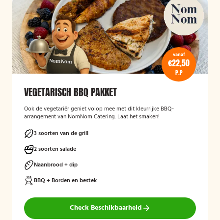
vanaf
€22,50
P.P
VEGETARISCH BBQ PAKKET
Ook de vegetariër geniet volop mee met dit kleurrijke BBQ-
arrangement van NomNom Catering. Laat het smaken!
3 soorten van de grill
2 soorten salade
Naanbrood + dip
BBQ + Borden en bestek
Check Beschikbaarheid