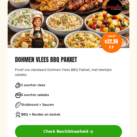
vanaf
€22,50
P.P
DOHMEN VLEES BBQ PAKKET
Proef ons standaard Dohmen Vlees BBQ Pakket, met heerlijke
salades.
5 soorten vlees
6 soorten salades
Stokbrood + Sauzen
BBQ + Borden en bestek
Check Beschikbaarheid