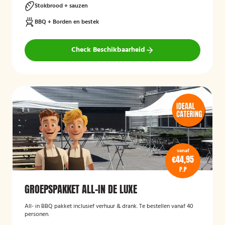
Stokbrood + sauzen
BBQ + Borden en bestek
Check Beschikbaarheid
vanaf
€44,95
P.P
GROEPSPAKKET ALL-IN DE LUXE
All- in BBQ pakket inclusief verhuur & drank. Te bestellen vanaf 40
personen.