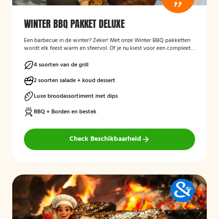
P.P
WINTER BBQ PAKKET DELUXE
Een barbecue in de winter? Zeker! Met onze Winter BBQ pakketten
wordt elk feest warm en sfeervol. Of je nu kiest voor een compleet
verzorgde BBQ met kok en bediening, of liever zelf aan de slag gaat
met een bezorgpakket: wij zorgen dat alles klopt.
4 soorten van de grill
2 soorten salade + koud dessert
Luxe broodassortiment met dips
BBQ + Borden en bestek
Check Beschikbaarheid