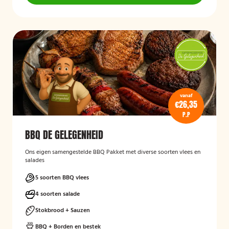
vanaf
€26,35
P.P
BBQ DE GELEGENHEID
Ons eigen samengestelde BBQ Pakket met diverse soorten vlees en
salades
5 soorten BBQ vlees
4 soorten salade
Stokbrood + Sauzen
BBQ + Borden en bestek