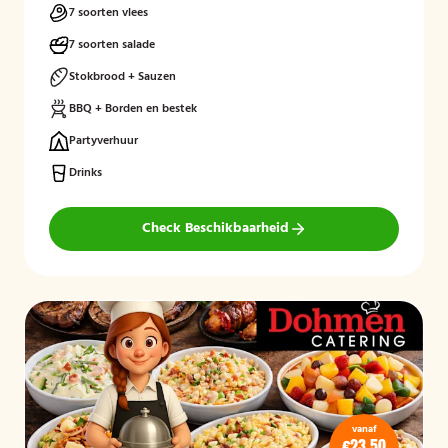
7 soorten vlees
7 soorten salade
Stokbrood + Sauzen
BBQ + Borden en bestek
Partyverhuur
Drinks
Check Beschikbaarheid
vanaf
€23,50