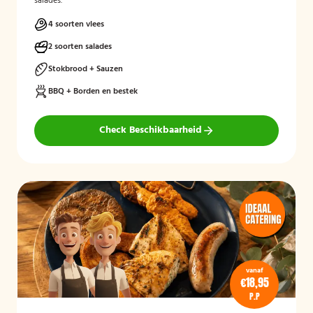
salades.
4 soorten vlees
2 soorten salades
Stokbrood + Sauzen
BBQ + Borden en bestek
Check Beschikbaarheid
vanaf
€18,95
P.P