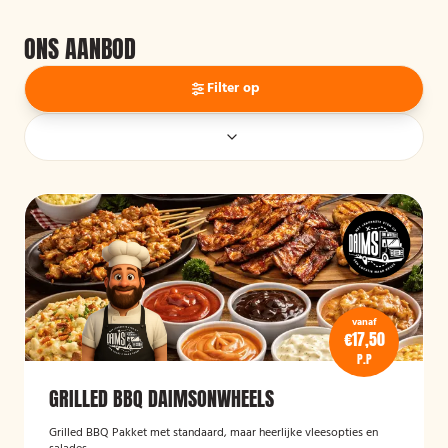
ONS AANBOD
Filter op
vanaf
€17,50
P.P
GRILLED BBQ DAIMSONWHEELS
Grilled BBQ Pakket met standaard, maar heerlijke vleesopties en