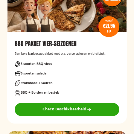
vanaf
€21,95
P.P
BBQ PAKKET VIER-SEIZOENEN
Een luxe barbecuepakket met o.a. verse spiesen en biefstuk!
5 soorten BBQ vlees
6 soorten salade
Stokbrood + Sauzen
BBQ + Borden en bestek
Check Beschikbaarheid