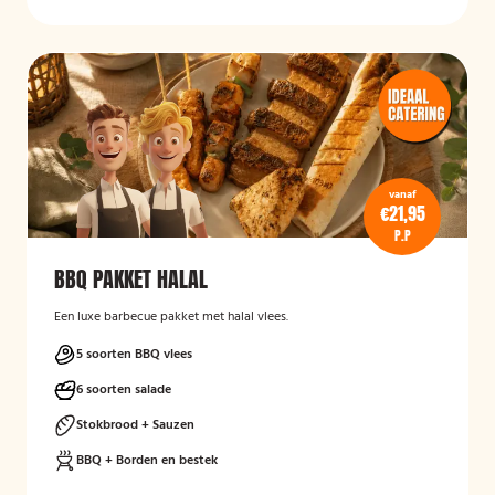
vanaf
€21,95
P.P
BBQ PAKKET HALAL
Een luxe barbecue pakket met halal vlees.
5 soorten BBQ vlees
6 soorten salade
Stokbrood + Sauzen
BBQ + Borden en bestek