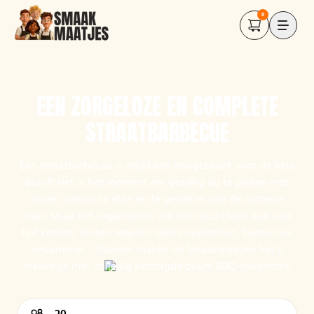
0
EEN ZORGELOZE EN COMPLETE
STRAATBARBECUE
Een straatbarbecue is altijd een hoogtepunt voor de hele
buurt! Het is hét moment om gezellig bij te praten met
buren, samen te eten en te genieten van de zomerse
sfeer. Maar het organiseren van zo’n buurtfeest kan veel
tijd kosten: tenten regelen, tafels neerzetten, barbecues
verzamelen… Daarom maken de Smaakmaatjes het u
makkelijk met volledig verzorgde buurt-BBQ-pakketten.