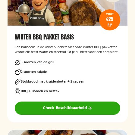
vanaf
€25
P.P
WINTER BBQ PAKKET BASIS
Een barbecue in de winter? Zeker! Met onze Winter BBQ pakketten
wordt elk feest warm en sfeervol. Of je nu kiest voor een compleet
verzorgde BBQ met kok en bediening, of liever zelf aan de slag gaat
met een bezorgpakket: wij zorgen dat alles klopt.
3 soorten van de grill
2 soorten salade
Stokbrood met kruidenboter + 2 sauzen
BBQ + Borden en bestek
Check Beschikbaarheid