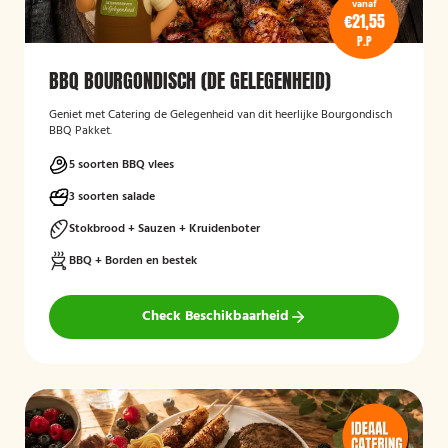
vanaf
€21,55
P.P
BBQ BOURGONDISCH (DE GELEGENHEID)
Geniet met Catering de Gelegenheid van dit heerlijke Bourgondisch
BBQ Pakket.
5 soorten BBQ vlees
3 soorten salade
Stokbrood + Sauzen + Kruidenboter
BBQ + Borden en bestek
Check Beschikbaarheid