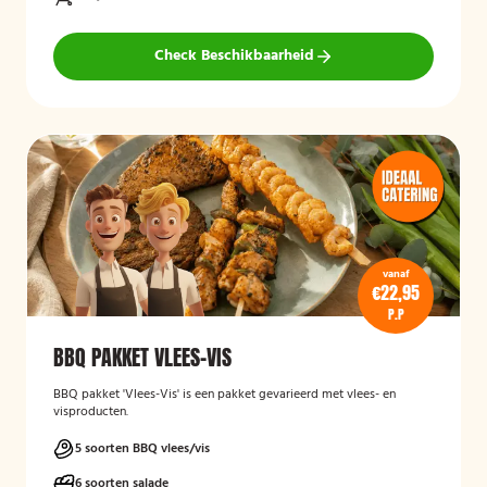
Check Beschikbaarheid
vanaf
€22,95
P.P
BBQ PAKKET VLEES-VIS
BBQ pakket 'Vlees-Vis' is een pakket gevarieerd met vlees- en
visproducten.
5 soorten BBQ vlees/vis
6 soorten salade