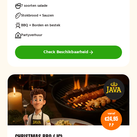
7 soorten salade
Stokbrood + Sauzen
BBQ + Borden en bestek
Partyverhuur
Check Beschikbaarheid
vanaf
€24,95
P.P
CHRISTMAS BBQ (JC)