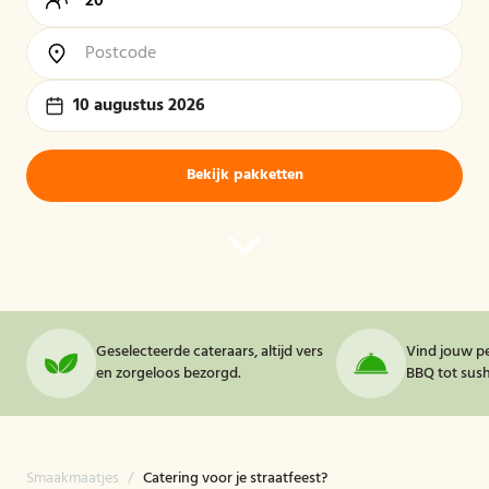
10 augustus 2026
Bekijk pakketten
Geselecteerde cateraars, altijd vers
Vind jouw pe
en zorgeloos bezorgd.
BBQ tot sushi
Smaakmaatjes
/
Catering voor je straatfeest?