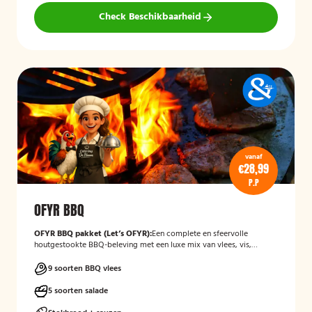
Check Beschikbaarheid
vanaf
€28,99
P.P
OFYR BBQ
OFYR BBQ pakket (Let’s OFYR):
Een complete en sfeervolle
houtgestookte BBQ-beleving met een luxe mix van vlees, vis,
groenten, salades en bijgerechten. Inclusief alle BBQ-
benodigdheden en volledig verzorgd in all-in pakket.
9 soorten BBQ vlees
5 soorten salade