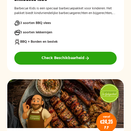
Barbecue Kids
is een speciaal barbecuepakket voor kinderen. Het
pakket biedt kindvriendelijke barbecuegerechten en bijgerechten,
zodat ook de jongste gasten kunnen genieten van een complete
BBQ-ervaring tijdens een feest, familiedag of andere gelegenheid.
3 soorten BBQ vlees
3 soorten lekkernijen
BBQ + Borden en bestek
Check Beschikbaarheid
vanaf
€24,25
P.P