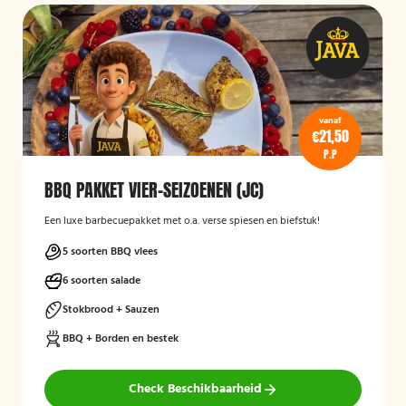
vanaf
€21,50
P.P
BBQ PAKKET VIER-SEIZOENEN (JC)
Een luxe barbecuepakket met o.a. verse spiesen en biefstuk!
5 soorten BBQ vlees
6 soorten salade
Stokbrood + Sauzen
BBQ + Borden en bestek
Check Beschikbaarheid