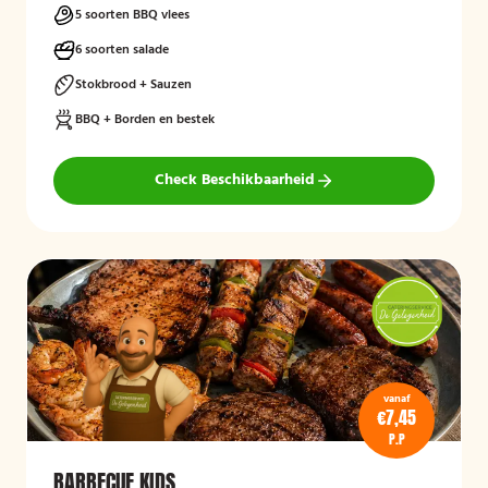
5 soorten BBQ vlees
6 soorten salade
Stokbrood + Sauzen
BBQ + Borden en bestek
Check Beschikbaarheid
vanaf
€7,45
P.P
BARBECUE KIDS