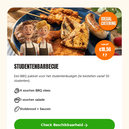
vanaf
€18,50
P.P
STUDENTENBARBECUE
Een BBQ pakket voor het studentenbudget (te bestellen vanaf 50
studenten).
4 soorten BBQ vlees
3 soorten salade
Stokbrood + Sauzen
Check Beschikbaarheid