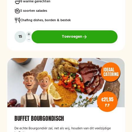
6 warme gerechten
5 soorten salades
Chafing dishes, borden & bestek
Toevoegen
€21,95
P.P
BUFFET BOURGONDISCH
De echte Bourgondiër zal, net als wij, houden van dit veelzijdige