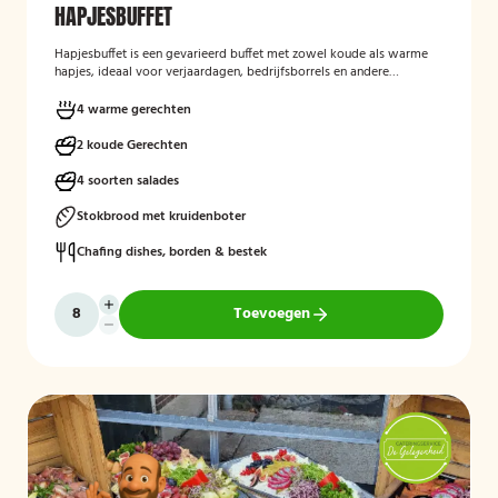
HAPJESBUFFET
Hapjesbuffet
is een gevarieerd buffet met zowel koude als warme
hapjes, ideaal voor verjaardagen, bedrijfsborrels en andere
feestelijke gelegenheden. Het buffet biedt een informele en
smaakvolle manier om gasten te laten genieten van verschillende
4 warme gerechten
kleine gerechten, zonder een traditioneel diner te serveren.
2 koude Gerechten
4 soorten salades
Stokbrood met kruidenboter
Chafing dishes, borden & bestek
Toevoegen