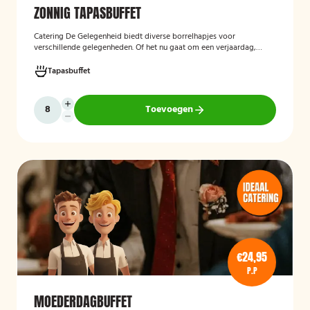
ZONNIG TAPASBUFFET
Catering De Gelegenheid biedt diverse borrelhapjes voor
verschillende gelegenheden. Of het nu gaat om een verjaardag,
receptie of andere bijeenkomst, wij verzorgen passende hapjes.
Hieronder ziet u een selectie uit ons aanbod. Het zonnig tapasbuffet
Tapasbuffet
is te bestellen vanaf 10 personen..
Toevoegen
€24,95
P.P
MOEDERDAGBUFFET