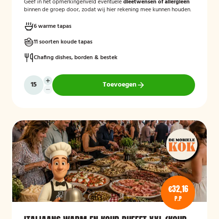
Geef in het opmerkingenveld eventuele
dieetwensen of allergieën
binnen de groep door, zodat wij hier rekening mee kunnen houden.
6 warme tapas
11 soorten koude tapas
Chafing dishes, borden & bestek
Toevoegen
€32,16
P.P