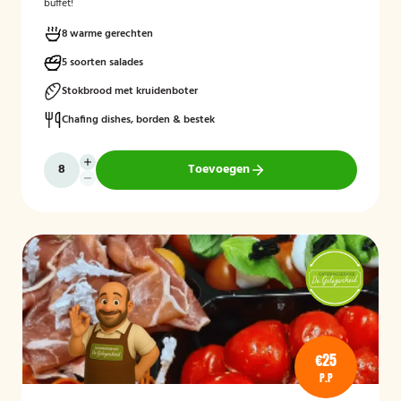
buffet!
8 warme gerechten
5 soorten salades
Stokbrood met kruidenboter
Chafing dishes, borden & bestek
Toevoegen
€25
P.P