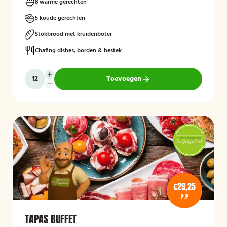
8 warme gerechten
5 koude gerechten
Stokbrood met kruidenboter
Chafing dishes, borden & bestek
Toevoegen
€29,25
P.P
TAPAS BUFFET