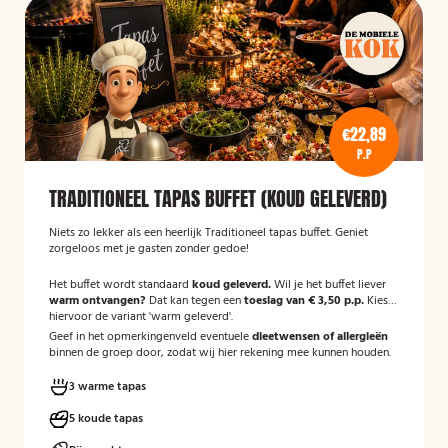
€22,89
P.P
TRADITIONEEL TAPAS BUFFET (KOUD GELEVERD)
Niets zo lekker als een heerlijk Traditioneel tapas buffet. Geniet
zorgeloos met je gasten zonder gedoe!
Het buffet wordt standaard
koud geleverd.
Wil je het buffet liever
warm ontvangen?
Dat kan tegen een
toeslag van € 3,50 p.p.
Kies
hiervoor de variant 'warm geleverd'.
Geef in het opmerkingenveld eventuele
dieetwensen of allergieën
binnen de groep door, zodat wij hier rekening mee kunnen houden.
3 warme tapas
5 koude tapas