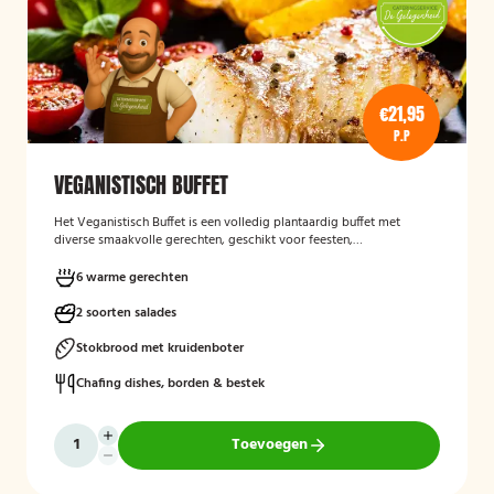
€21,95
P.P
VEGANISTISCH BUFFET
Het
Veganistisch Buffet
is een volledig plantaardig buffet met
diverse smaakvolle gerechten, geschikt voor feesten,
bedrijfsbijeenkomsten en andere gelegenheden. Het buffet biedt een
gevarieerde keuze zonder dierlijke producten en sluit aan bij gasten
6 warme gerechten
die bewust of veganistisch eten.
2 soorten salades
Stokbrood met kruidenboter
Chafing dishes, borden & bestek
Toevoegen