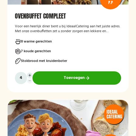
P.P
OVENBUFFET COMPLEET
Voor een heerlijk diner bent u bij IdeaalCatering aan het juiste adres.
Met onze ovenbuffetten zet u zonder zorgen een lekkere en
gevarieerde maaltijd op tafel. Voor een intiem diner van 5 tot twaalf
personen is een ovenbuffet Ideaal!
8 warme gerechten
7 koude gerechten
Stokbrood met kruidenboter
Toevoegen