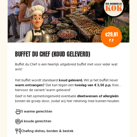
€29,81
P.P
BUFFET DU CHEF (KOUD GELEVERD)
Buffet du Chef is een heerlijk uitgebreid buffet met voor ieder wat
wils!
Het buffet wordt standaard
koud geleverd.
Wil je het buffet liever
warm ontvangen?
Dat kan tegen een
toeslag van € 3,50 p.p.
Kies
hiervoor de variant 'warm geleverd'.
Geef in het opmerkingenveld eventuele
dieetwensen of allergieën
binnen de groep door, zodat wij hier rekening mee kunnen houden.
5 warme gerechten
6 koude gerechten
Chafing dishes, borden & bestek