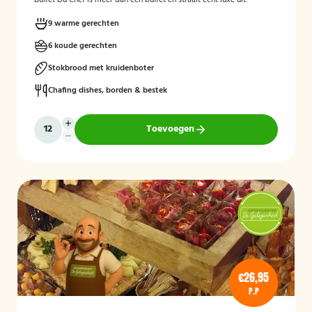
Buffet Du Chef is meer dan een buffet en straalt écht luxe uit!
9 warme gerechten
6 koude gerechten
Stokbrood met kruidenboter
Chafing dishes, borden & bestek
Toevoegen
€26,95
P.P