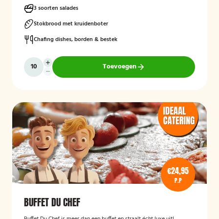
3 soorten salades
Stokbrood met kruidenboter
Chafing dishes, borden & bestek
Toevoegen
€24,95
P.P
BUFFET DU CHEF