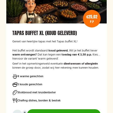
€25,02
P.P
TAPAS BUFFET XL (KOUD GELEVERD)
Geniet van heerlijke tapas met het Tapas buffet XL!
Het buffet wordt standaard
koud geleverd.
Wil je het buffet liever
warm ontvangen?
Dat kan tegen een
toeslag van € 3,50 p.p.
Kies
hiervoor de variant 'warm geleverd'.
Geef in het opmerkingenveld eventuele
dieetwensen of allergieën
binnen de groep door, zodat wij hier rekening mee kunnen houden.
4 warme gerechten
3 koude gerechten
Stokbrood met kruidenboter
Chafing dishes, borden & bestek