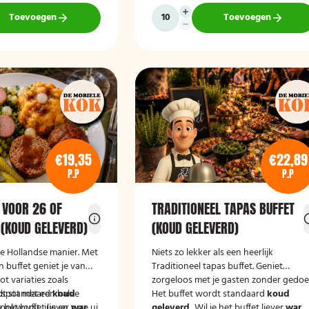
Toevoegen
Toevoegen
€19,35
€22,89
P.P
P.P
 VOOR 26 OF
TRADITIONEEL TAPAS BUFFET
 (KOUD GELEVERD)
(KOUD GELEVERD)
de Hollandse manier. Met
Niets zo lekker als een heerlijk
 buffet geniet je van
Traditioneel tapas buffet. Geniet
t variaties zoals
zorgeloos met je gasten zonder gedoe
tspot met een halve
dt standaard
koud
Het buffet wordt standaard
koud
ookworst, jus en zure ui
e het buffet liever
warm
geleverd.
Wil je het buffet liever
war