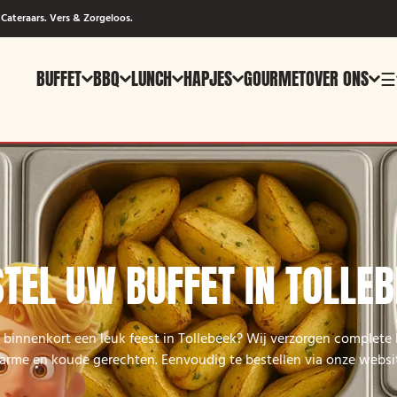
Cateraars. Vers & Zorgeloos.
BUFFET
BBQ
LUNCH
HAPJES
GOURMET
OVER ONS
☰
TEL UW BUFFET IN TOLLE
 binnenkort een leuk feest in Tollebeek? Wij verzorgen complete
rme en koude gerechten. Eenvoudig te bestellen via onze websi