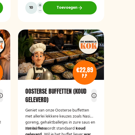
Toevoegen
€22,89
P.P
OOSTERSE BUFFETTEN (KOUD
GELEVERD)
Geniet van onze Oosterse buffetten
met allerlei lekkere keuzes zoals Nasi
!
goreng, gehaktballetjes in zure saus en
zoveel meer.
Het buffet wordt standaard
koud
m
geleverd.
Wil je het buffet liever
warm