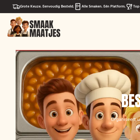
Grote Keuze. Eenvoudig Besteld.
Alle Smaken. Eén Platform.
Top 
BES
Organiseert u
wa