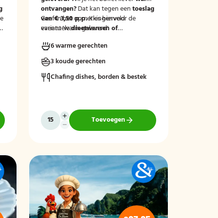
g
ontvangen?
Dat kan tegen een
toeslag
le
van € 3,50 p.p.
Geef in het opmerkingenveld
Kies hiervoor de
variant 'warm geleverd'.
eventuele
dieetwensen of
allergieën
binnen de groep door, zodat
6 warme gerechten
wij hier rekening mee kunnen houden.
3 koude gerechten
Chafing dishes, borden & bestek
Toevoegen