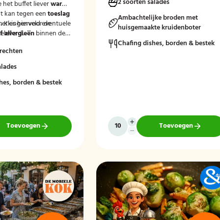
2 soorten salades
e het buffet liever
warm
seizoensgroenten. Afgerond met friss
t kan tegen een
toeslag
rauwkost, gemengde salades en vers
Ambachtelijke broden met
.
merkingenveld eventuele
Kies hiervoor de
brood met kruidenboter voor een
huisgemaakte kruidenboter
eleverd'.
 allergieën
binnen de
compleet en smaakvol geheel.
at wij hier rekening
Chafing dishes, borden & bestek
rechten
uden.
Mogelijk te bestellen zonder borden e
alades
bestek!
hes, borden & bestek
Toevoegen
Toevoegen