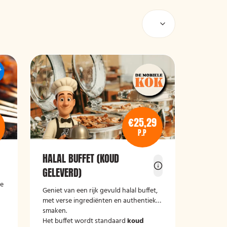
€25,29
P.P
HALAL BUFFET (KOUD
GELEVERD)
me
Geniet van een rijk gevuld halal buffet,
met verse ingrediënten en authentieke
smaken.
Het buffet wordt standaard
koud