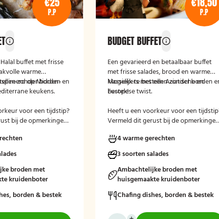
€25
€18,50
P.P
P.P
ET
BUDGET BUFFET
Halal buffet met frisse
Een gevarieerd en betaalbaar buffet
akvolle warme
met frisse salades, brood en warme
nspireerd op Midden-
stellen zonder borden en
klassiekers met een Aziatische en
Mogelijk te bestellen zonder borden e
diterrane keukens.
Europese twist.
bestek!
rkeur voor een tijdstip?
Heeft u een voorkeur voor een tijdstip
rust bij de opmerkingen
Vermeld dit gerust bij de opmerkinge
ekenen.
tijdens het afrekenen.
rechten
4 warme gerechten
alades
3 soorten salades
jke broden met
Ambachtelijke broden met
te kruidenboter
huisgemaakte kruidenboter
hes, borden & bestek
Chafing dishes, borden & bestek