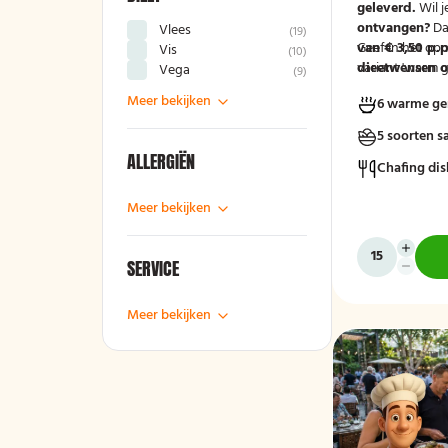
geleverd.
Wil j
ontvangen?
Da
Vlees
(
19
)
van € 3,50 p.p
Geef in het op
Vis
(
10
)
variant 'warm g
dieetwensen of
Vega
(
9
)
groep door, zod
Meer bekijken
6 warme ge
mee kunnen ho
5 soorten s
ALLERGIËN
Chafing dis
Meer bekijken
SERVICE
Meer bekijken