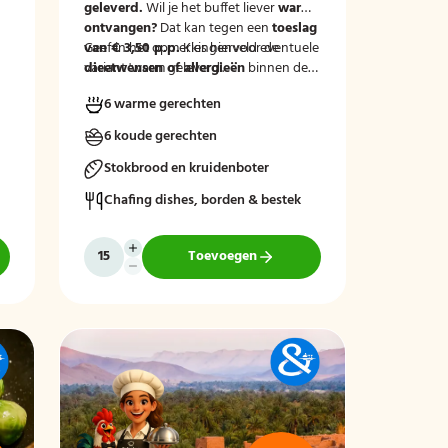
geleverd.
Wil je het buffet liever
warm
e
ontvangen?
Dat kan tegen een
toeslag
van € 3,50 p.p.
Geef in het opmerkingenveld eventuele
Kies hiervoor de
variant 'warm geleverd'.
dieetwensen of allergieën
binnen de
groep door, zodat wij hier rekening
6 warme gerechten
mee kunnen houden.
n
6 koude gerechten
Stokbrood en kruidenboter
Chafing dishes, borden & bestek
Toevoegen