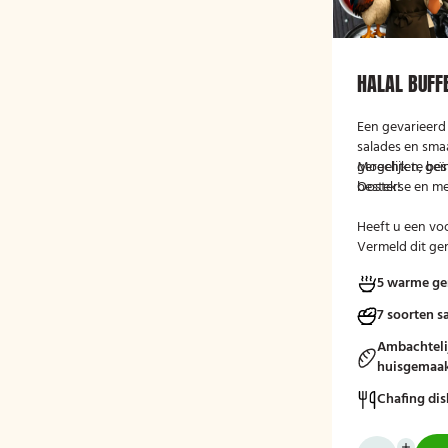
HALAL BUFF
Een gevarieerd 
salades en sma
gerechten, geï
Mogelijk te be
Oosterse en me
bestek!
Heeft u een voo
Vermeld dit ge
tijdens het afr
5 warme ge
7 soorten s
Ambachteli
huisgemaak
Chafing dis