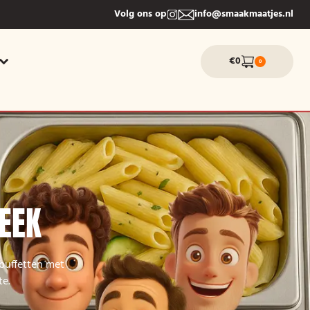
Volg ons op
info@smaakmaatjes.nl
€0
0
BEEK
 buffetten met
te.