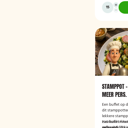
STAMPPOT -
MEER PERS.
Een buffet op 
dit stamppotten
lekkere stamppo
zuurkool of hu
Het buffet wor
ambachtelijke r
geleverd.
Wil j