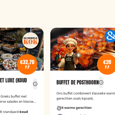
€32,70
€20
P.P
P.P
ET LUXE (KOUD
BUFFET DE POSTHOORN
Ons buffet combineert klassieke war
e Grieks buffet met
gerechten zoals kipsaté,
erse salades en klassieke
gehaktballetjes in zoetzure saus en
6 warme gerechten
kipschnitzels met bijgerechten als
dt standaard
koud
gebakken aardappelen, rijst en