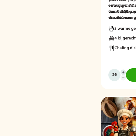
en augurk. Dit 
ontvangen?
Da
vanaf 26 person
van € 3,50 p.p
Geef in het op
Kies dan voor 
variant 'warm g
dieetwensen of
varianten van di
groep door, zod
3 warme ge
mee kunnen ho
4 bijgerech
Chafing dis