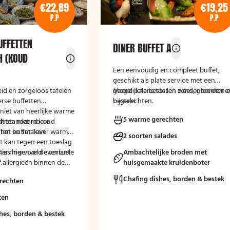
€22,89
€19,25
P.P
P.P
UFFETTEN
DINER BUFFET A
H (KOUD
Een eenvoudig en compleet buffet,
geschikt als plate service met een
id en zorgeloos tafelen
goede balans tussen vlees, groenten 
Mogelijk te bestellen zonder borden e
rse buffetten
bijgerechten.
bestek!
niet van heerlijke warme
5 warme gerechten
chten met mooie
dt standaard koud
nten en smaken.
e het buffet liever warm
2 soorten salades
 kan tegen een toeslag
 Kies hiervoor de variant
merkingenveld eventuele
Ambachtelijke broden met
.
 allergieën binnen de
huisgemaakte kruidenboter
at wij hier rekening
Chafing dishes, borden & bestek
rechten
uden.
ten
hes, borden & bestek