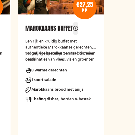
€27,25
P.P
MAROKKAANS BUFFET
Een rijk en kruidig buffet met
authentieke Marokkaanse gerechten,
en
n
vol geurige specerijen en traditionele
Mogelijk te bestellen zonder borden en
combinaties van vlees, vis en groenten.
bestek!
Perfect voor een warme en exotische
8 warme gerechten
culinaire ervaring.
1 soort salade
Marokkaans brood met anijs
Chafing dishes, borden & bestek