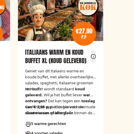
€27,80
P.P
ITALIAANS WARM EN KOUD
BUFFET XL (KOUD GELEVERD)
Geniet van dit Italiaans warme en
koude buffet, met allerlei overheerlijke
salades, spaghetti, Italiaanse groenten
en meer!
Het buffet wordt standaard
koud
geleverd.
Wil je het buffet liever
warm
ontvangen?
Dat kan tegen een
toeslag
van € 3,50 p.p.
Geef in het opmerkingenveld eventuele
Kies hiervoor de
variant 'warm geleverd'.
dieetwensen of allergieën
binnen de
groep door, zodat wij hier rekening
5 warme gerechten
mee kunnen houden.
4 soorten salades