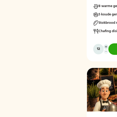
8 warme ge
5 koude ge
Stokbrood 
Chafing dis