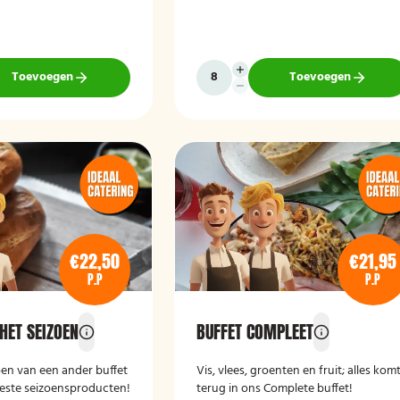
Toevoegen
Toevoegen
€22,50
€21,95
P.P
P.P
HET SEIZOEN
BUFFET COMPLEET
oen van een ander buffet
Vis, vlees, groenten en fruit; alles kom
beste seizoensproducten!
terug in ons Complete buffet!