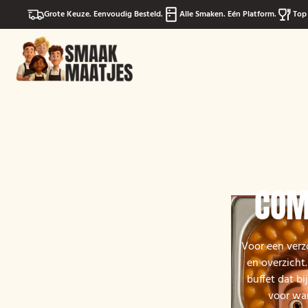
Grote Keuze. Eenvoudig Besteld.
Alle Smaken. Eén Platform.
Top 
COM
Voor een verz
en overzicht.
buffet dat b
voor war