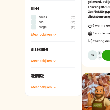
geleverd.
Wil j
ontvangen?
Da
DIEET
van € 3,50 p.p
Geef in het op
variant 'warm g
dieetwensen of
Vlees
(
47
)
groep door, zod
Vis
(
22
)
6 warme ge
mee kunnen ho
Vega
(
15
)
5 soorten s
Meer bekijken
Chafing dis
ALLERGIËN
Meer bekijken
SERVICE
Meer bekijken