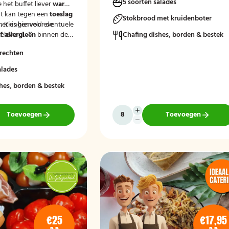
5 soorten salades
e het buffet liever
warm
t kan tegen een
toeslag
Stokbrood met kruidenboter
.
merkingenveld eventuele
Kies hiervoor de
eleverd'.
 allergieën
binnen de
Chafing dishes, borden & bestek
at wij hier rekening
rechten
uden.
alades
hes, borden & bestek
Toevoegen
Toevoegen
€25
€17,95