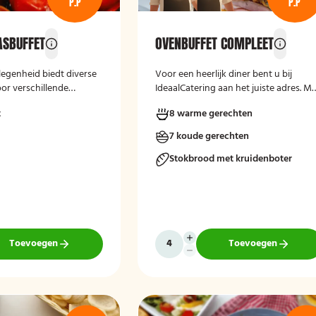
P.P
P.P
ASBUFFET
OVENBUFFET COMPLEET
legenheid biedt diverse
Voor een heerlijk diner bent u bij
or verschillende
IdeaalCatering aan het juiste adres. M
Of het nu gaat om een
onze ovenbuffetten zet u zonder
t
8 warme gerechten
eptie of andere
zorgen een lekkere en gevarieerde
ij verzorgen passende
maaltijd op tafel. Voor een intiem dine
7 koude gerechten
r ziet u een selectie uit
van 5 tot twaalf personen is een
t zonnig tapasbuffet is
ovenbuffet Ideaal!
Stokbrood met kruidenboter
naf 10 personen..
Toevoegen
Toevoegen