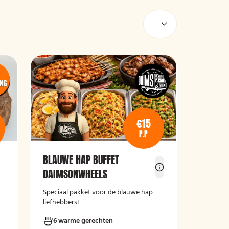
€15
P.P
BLAUWE HAP BUFFET
DAIMSONWHEELS
Speciaal pakket voor de blauwe hap
liefhebbers!
6 warme gerechten