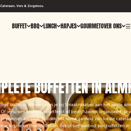
Cateraars. Vers & Zorgeloos.
BUFFET
BBQ
LUNCH
HAPJES
GOURMET
OVER ONS
☰
PLETE BUFFETTEN IN ALM
orgd buffet in Almkerk ben je bij Smaakmaatjes aan het juiste ad
 Of je nu een bruiloft, buurtfeest of bedrijfsborrel organiseert, je 
ij je plannen aansluit. Ontdek het ruime aanbod van lokale cateraa
me, koude en ovenbuffetten. Bekijk het aanbod aan buffetten in