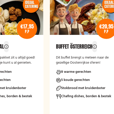
€17,95
€20,95
P.P
P.P
AL
BUFFET ÖSTERREICH
pakket zit u altijd goed!
Dit buffet brengt u meteen naar de
je kunt u al genieten.
gezellige Oostenrijkse sferen!
rechten
8 warme gerechten
rechten
5 koude gerechten
met kruidenboter
Stokbrood met kruidenboter
hes, borden & bestek
Chafing dishes, borden & bestek