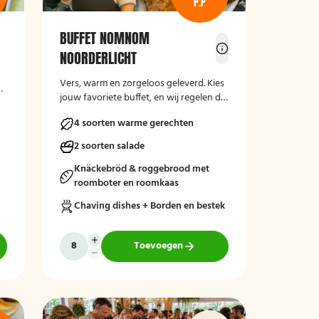
P.P
BUFFET NOMNOM
NOORDERLICHT
Vers, warm en zorgeloos geleverd. Kies
et
jouw favoriete buffet, en wij regelen de
rest.
4 soorten warme gerechten
r
2 soorten salade
Knäckebröd & roggebrood met
roomboter en roomkaas
Chaving dishes + Borden en bestek
Toevoegen