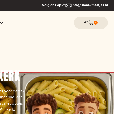
Volg ons op
info@smaakmaatjes.nl
€0
0
KERK
res voor gemak
vindt snel een
rs met opties
 Almkerk.