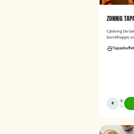
ZONNIG TAP
Catering De Ge
borrelhapjes vo
gelegenheden. 
Tapasbuffe
verjaardag, rec
bijeenkomst, w
hapjes. Hieronde
ons aanbod. He
te bestellen va