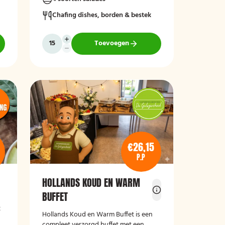
Chafing dishes, borden & bestek
Toevoegen
€26,15
P.P
HOLLANDS KOUD EN WARM
BUFFET
t
Hollands Koud en Warm Buffet
is een
compleet verzorgd buffet met een