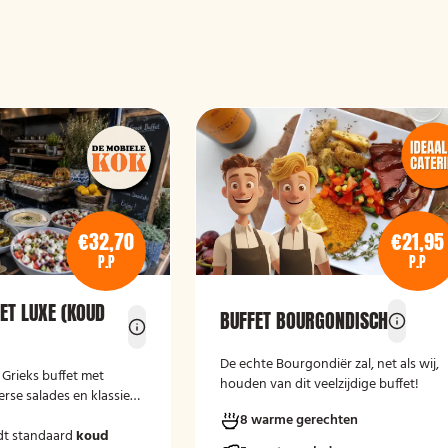
€32,70
€21,95
P.P
P.P
ET LUXE (KOUD
BUFFET BOURGONDISCH
De echte Bourgondiër zal, net als wij,
e Grieks buffet met
houden van dit veelzijdige buffet!
erse salades en klassieke
8 warme gerechten
dt standaard
koud