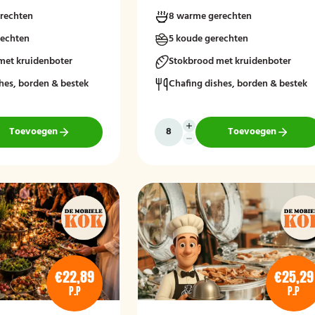
rechten
8 warme gerechten
rechten
5 koude gerechten
met kruidenboter
Stokbrood met kruidenboter
hes, borden & bestek
Chafing dishes, borden & bestek
Toevoegen
Toevoegen
€22,89
€25,29
P.P
P.P