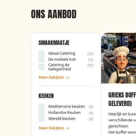
ONS AANBOD
SMAAKMAATJE
Ideaal Catering
(
25
)
De mobiele kok
(
17
)
Catering de
(
10
)
Gelegenheid
Meer bekijken
GRIEKS BUFF
KEUKEN
GELEVERD)
Mediterrane keuken
(
6
)
Hollandse Keuken
(
4
)
Heerlijk en lux
Wereld keuken
(
4
)
verschillende v
gerechten!
Meer bekijken
Het buffet wor