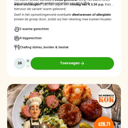
Het buffet wordt standaard
koud geleverd.
Wil je het buffet liever
dan voor één van de andere varianten van dit buffet.
warm ontvangen?
Dat kan tegen een
toeslag van € 3,50 p.p.
Kies
hiervoor de variant 'warm geleverd'.
Geef in het opmerkingenveld eventuele
dieetwensen of allergieën
binnen de groep door, zodat wij hier rekening mee kunnen houden.
3 warme gerechten
4 bijgerechten
Chafing dishes, borden & bestek
Toevoegen
€20,71