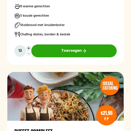
8 warme gerechten
5 koude gerechten
Stokbrood met kruidenboter
Chafing dishes, borden & bestek
Toevoegen
€21,95
P.P