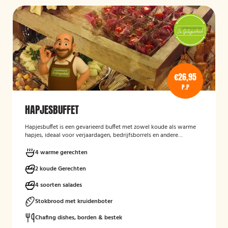
€26,95
P.P
HAPJESBUFFET
Hapjesbuffet
is een gevarieerd buffet met zowel koude als warme
hapjes, ideaal voor verjaardagen, bedrijfsborrels en andere
feestelijke gelegenheden. Het buffet biedt een informele en
smaakvolle manier om gasten te laten genieten van verschillende
4 warme gerechten
kleine gerechten, zonder een traditioneel diner te serveren.
2 koude Gerechten
4 soorten salades
Stokbrood met kruidenboter
Chafing dishes, borden & bestek