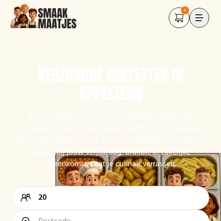
0
VERZORGDE BUFFETTEN IN
APPELTERN
Een geslaagd evenement in Appeltern begint bij
uitstekend eten. Smaakmaatjes biedt een ruim aanbod
van lokale cateraars met diverse buffetopties die perfect
passen bij jouw verjaardag, bruiloft of zakelijke
bijeenkomst. Laat je culinair verrassen.