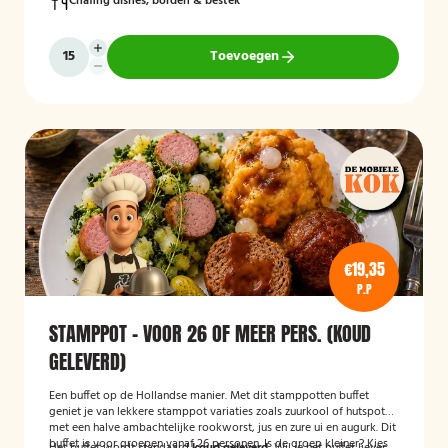
Chafing dishes, borden & bestek
Toevoegen
€19,35
P.P
STAMPPOT - VOOR 26 OF MEER PERS. (KOUD
GELEVERD)
Een buffet op de Hollandse manier. Met dit stamppotten buffet
geniet je van lekkere stamppot variaties zoals zuurkool of hutspot
met een halve ambachtelijke rookworst, jus en zure ui en augurk. Dit
buffet is voor groepen vanaf 26 personen. Is de groep kleiner? Kies