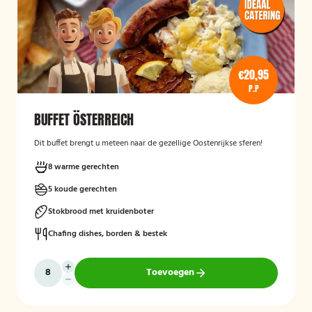
€20,95
P.P
BUFFET ÖSTERREICH
Dit buffet brengt u meteen naar de gezellige Oostenrijkse sferen!
8 warme gerechten
5 koude gerechten
Stokbrood met kruidenboter
Chafing dishes, borden & bestek
Toevoegen