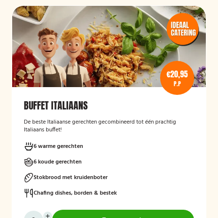
€20,95
P.P
BUFFET ITALIAANS
De beste Italiaanse gerechten gecombineerd tot één prachtig
Italiaans buffet!
6 warme gerechten
6 koude gerechten
Stokbrood met kruidenboter
Chafing dishes, borden & bestek