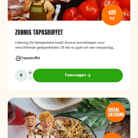
€25
P.P
ZONNIG TAPASBUFFET
Catering De Gelegenheid biedt diverse borrelhapjes voor
verschillende gelegenheden. Of het nu gaat om een verjaardag,
receptie of andere bijeenkomst, wij verzorgen passende hapjes.
Hieronder ziet u een selectie uit ons aanbod. Het zonnig tapasbuffet
Tapasbuffet
is te bestellen vanaf 10 personen..
Toevoegen