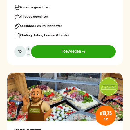
6 warme gerechten
6 koude gerechten
Stokbrood en kruidenboter
Chafing dishes, borden & bestek
Toevoegen
€19,75
P.P