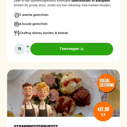
Geef in het opmerkingenveld eventuele
dieetwensen of allergieën
binnen de groep door, zodat wij hier rekening mee kunnen houden.
5 warme gerechten
6 koude gerechten
Chafing dishes, borden & bestek
Toevoegen
€17,95
P.P