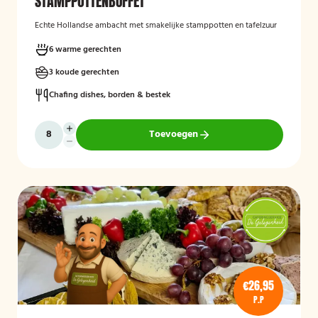
STAMPPOTTENBUFFET
Echte Hollandse ambacht met smakelijke stamppotten en tafelzuur
6 warme gerechten
3 koude gerechten
Chafing dishes, borden & bestek
Toevoegen
€26,95
P.P