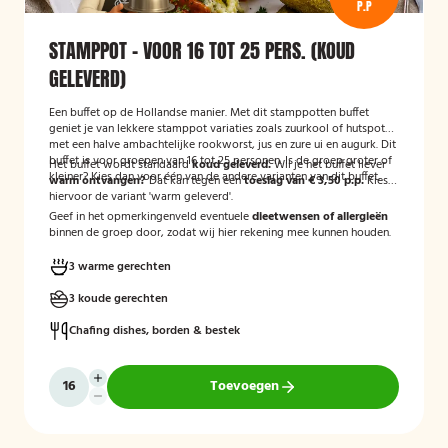
P.P
STAMPPOT - VOOR 16 TOT 25 PERS. (KOUD
GELEVERD)
Een buffet op de Hollandse manier. Met dit stamppotten buffet
geniet je van lekkere stamppot variaties zoals zuurkool of hutspot
met een halve ambachtelijke rookworst, jus en zure ui en augurk. Dit
buffet is voor groepen van 16 tot 25 personen. Is de groep groter of
Het buffet wordt standaard
koud geleverd.
Wil je het buffet liever
kleiner? Kies dan voor één van de andere varianten van dit buffet.
warm ontvangen?
Dat kan tegen een
toeslag van € 3,50 p.p.
Kies
hiervoor de variant 'warm geleverd'.
Geef in het opmerkingenveld eventuele
dieetwensen of allergieën
binnen de groep door, zodat wij hier rekening mee kunnen houden.
3 warme gerechten
3 koude gerechten
Chafing dishes, borden & bestek
Toevoegen