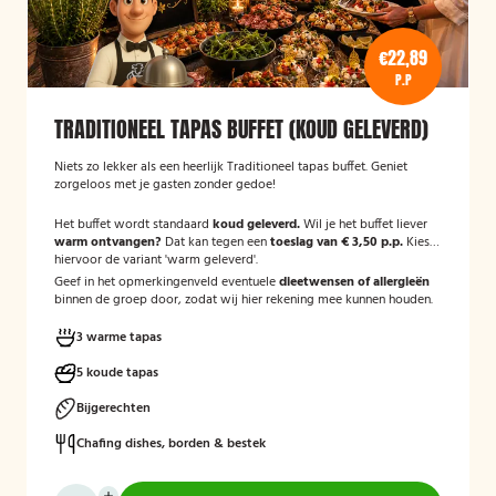
€22,89
P.P
TRADITIONEEL TAPAS BUFFET (KOUD GELEVERD)
Niets zo lekker als een heerlijk Traditioneel tapas buffet. Geniet
zorgeloos met je gasten zonder gedoe!
Het buffet wordt standaard
koud geleverd.
Wil je het buffet liever
warm ontvangen?
Dat kan tegen een
toeslag van € 3,50 p.p.
Kies
hiervoor de variant 'warm geleverd'.
Geef in het opmerkingenveld eventuele
dieetwensen of allergieën
binnen de groep door, zodat wij hier rekening mee kunnen houden.
3 warme tapas
5 koude tapas
Bijgerechten
Chafing dishes, borden & bestek