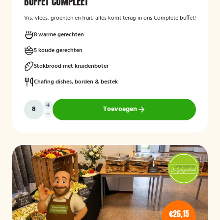
BUFFET COMPLEET
Vis, vlees, groenten en fruit; alles komt terug in ons Complete buffet!
8 warme gerechten
5 koude gerechten
Stokbrood met kruidenboter
Chafing dishes, borden & bestek
Toevoegen
€26,15