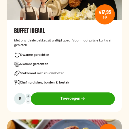
€17,95
P.P
BUFFET IDEAAL
Met ons Ideale pakket zit u altijd goed! Voor mooi prijsje kunt u al
genieten.
6 warme gerechten
6 koude gerechten
Stokbrood met kruidenboter
Chafing dishes, borden & bestek
Toevoegen