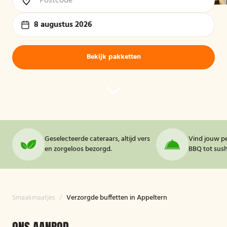
8 augustus 2026
Bekijk pakketten
Geselecteerde cateraars, altijd vers
Vind jouw pe
en zorgeloos bezorgd.
BBQ tot sushi
Smaakmaatjes
/
Verzorgde buffetten in Appeltern