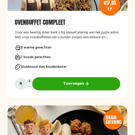
€17,95
P.P
OVENBUFFET COMPLEET
Voor een heerlijk diner bent u bij IdeaalCatering aan het juiste adres.
Met onze ovenbuffetten zet u zonder zorgen een lekkere en
gevarieerde maaltijd op tafel. Voor een intiem diner van 5 tot twaalf
personen is een ovenbuffet Ideaal!
8 warme gerechten
7 koude gerechten
Stokbrood met kruidenboter
Toevoegen