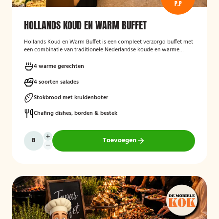
P.P
HOLLANDS KOUD EN WARM BUFFET
Hollands Koud en Warm Buffet
is een compleet verzorgd buffet met
een combinatie van traditionele Nederlandse koude en warme
gerechten. Het buffet is geschikt voor feesten, verjaardagen,
bedrijfsbijeenkomsten en andere gelegenheden, en biedt een
4 warme gerechten
gevarieerde keuze aan salades, warme vleesgerechten en
bijgerechten, zodat er voor iedere gast iets lekkers bij zit. Het buffet
4 soorten salades
wordt verzorgd geleverd en is bedoeld om gasten op een
toegankelijke en smakelijke manier te laten genieten van een typisch
Stokbrood met kruidenboter
Hollands buffetconcept.
Chafing dishes, borden & bestek
Toevoegen